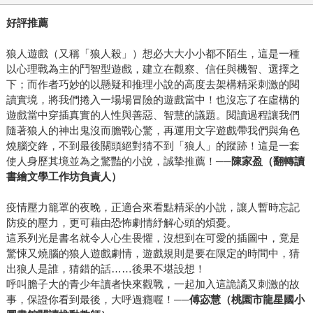
好評推薦
狼人遊戲（又稱「狼人殺」）想必大大小小都不陌生，這是一種
以心理戰為主的鬥智型遊戲，建立在觀察、信任與機智、選擇之
下；而作者巧妙的以懸疑和推理小說的高度去架構精采刺激的閱
讀實境，將我們捲入一場場冒險的遊戲當中！也沒忘了在虛構的
遊戲當中穿插真實的人性與善惡、智慧的議題。閱讀過程讓我們
隨著狼人的神出鬼沒而膽戰心驚，再運用文字遊戲帶我們與角色
燒腦交鋒，不到最後關頭絕對猜不到「狼人」的蹤跡！這是一套
使人身歷其境並為之驚豔的小說，誠摯推薦！──
陳家盈（翻轉讀
書繪文學工作坊負責人）
疫情壓力籠罩的夜晚，正適合來看點精采的小說，讓人暫時忘記
防疫的壓力，更可藉由恐怖劇情紓解心頭的煩憂。
這系列光是書名就令人心生畏懼，沒想到在可愛的插圖中，竟是
驚悚又燒腦的狼人遊戲劇情，遊戲規則是要在限定的時間中，猜
出狼人是誰，猜錯的話……後果不堪設想！
呼叫膽子大的青少年讀者快來觀戰，一起加入這詭譎又刺激的故
事，保證你看到最後，大呼過癮喔！──
傅宓慧（桃園市龍星國小