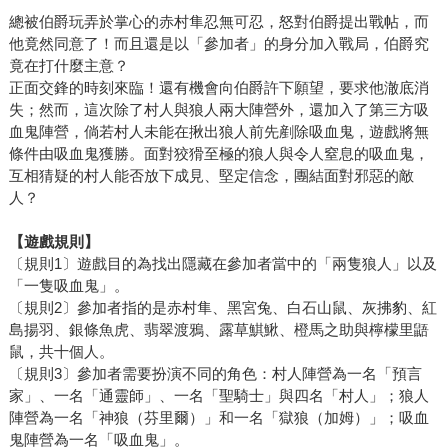
總被伯爵玩弄於掌心的赤村隼忍無可忍，怒對伯爵提出戰帖，而
他竟然同意了！而且還是以「參加者」的身分加入戰局，伯爵究
竟在打什麼主意？
正面交鋒的時刻來臨！還有機會向伯爵許下願望，要求他澈底消
失；然而，這次除了村人與狼人兩大陣營外，還加入了第三方吸
血鬼陣營，倘若村人未能在揪出狼人前先剷除吸血鬼，遊戲將無
條件由吸血鬼獲勝。面對狡猾至極的狼人與令人窒息的吸血鬼，
互相猜疑的村人能否放下成見、堅定信念，團結面對邪惡的敵
人？
【遊戲規則】
〔規則1〕遊戲目的為找出隱藏在參加者當中的「兩隻狼人」以及
「一隻吸血鬼」。
〔規則2〕參加者指的是赤村隼、黑宮兔、白石山鼠、灰拂豹、紅
島揚羽、銀條魚虎、翡翠渡鴉、露草鯕鰍、橙馬之助與檸檬里鼯
鼠，共十個人。
〔規則3〕參加者需要扮演不同的角色：村人陣營為一名「預言
家」、一名「通靈師」、一名「聖騎士」與四名「村人」；狼人
陣營為一名「神狼（芬里爾）」和一名「獄狼（加姆）」；吸血
鬼陣營為一名「吸血鬼」。