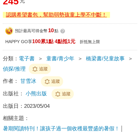
245
元
認購希望書包，幫助弱勢孩童上學不中斷！
10
預計最高可得金幣
點
?
100累1點 4點抵1元
HAPPY GO享
折抵無上限
分類：
電子書
＞
童書/青少年
＞
橋梁書/兒童故事
＞
偵探/推理
追蹤
作者：
甘雪冰
追蹤
出版社：
小熊出版
追蹤
出版日：
2023/05/04
相關主題：
暑期閱讀特刊！讓孩子過一個收穫最豐盛的暑假！