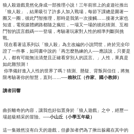
狼人殺遊戲竟然化身成一部推理小說！三年前班上的桌遊社推出
「狼人殺」，結果吸引了許多人加入戰場，每節下課總是圍著一
圈又一圈，彼此鬥智推理，那時是我第一次接觸……接著大家也
知道，電視媒體網路都隨之瘋狂，一場又一場的彼此猜測、互相
鬥智的謊言戲碼一一登場，考驗著玩家對人性的精準判斷與挑
戰。
現在看著這系列以「狼人殺」為主改編的小說問世，終於完全印
證了一件事，如同書中說的「再怎麼熟練的人──應該說，只要是
人，都有可能無法清楚且正確看穿別人的謊言。」人性，果真是
如此難預測！
你準備好進入人性的世界了嗎﹖猜測、懸疑、背叛與信任，將無
限考驗著你的智慧，直到……──
賴秋江（作家、國小教師）
讀者回響
曲折離奇的內容，讓我也好似置身於「狼人遊戲」之中，經歷一
場超級精采的冒險。──
小山丘（小學五年級）
這一集雖然沒有白天的遊戲，但參加者們為了揪出躲藏在其中的