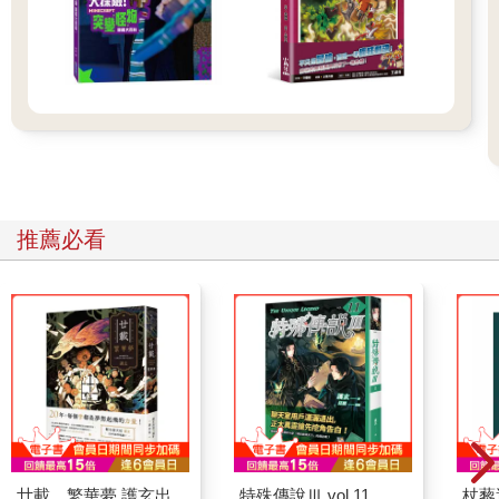
推薦必看
廿載．繁華夢 護玄出
特殊傳說Ⅲ vol.11
杖藜