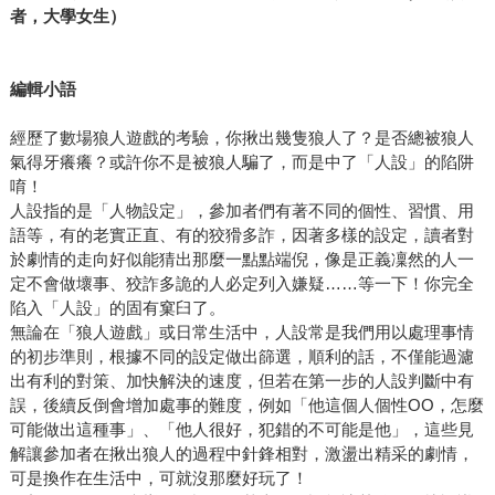
者，大學女生）
編輯小語
經歷了數場狼人遊戲的考驗，你揪出幾隻狼人了？是否總被狼人
氣得牙癢癢？或許你不是被狼人騙了，而是中了「人設」的陷阱
唷！
人設指的是「人物設定」，參加者們有著不同的個性、習慣、用
語等，有的老實正直、有的狡猾多詐，因著多樣的設定，讀者對
於劇情的走向好似能猜出那麼一點點端倪，像是正義凜然的人一
定不會做壞事、狡詐多詭的人必定列入嫌疑……等一下！你完全
陷入「人設」的固有窠臼了。
無論在「狼人遊戲」或日常生活中，人設常是我們用以處理事情
的初步準則，根據不同的設定做出篩選，順利的話，不僅能過濾
出有利的對策、加快解決的速度，但若在第一步的人設判斷中有
誤，後續反倒會增加處事的難度，例如「他這個人個性OO，怎麼
可能做出這種事」、「他人很好，犯錯的不可能是他」，這些見
解讓參加者在揪出狼人的過程中針鋒相對，激盪出精采的劇情，
可是換作在生活中，可就沒那麼好玩了！