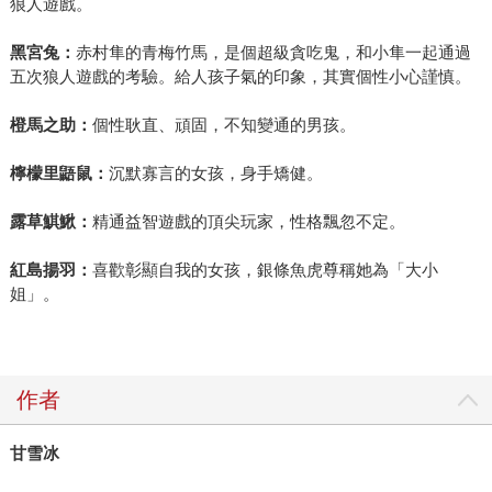
狼人遊戲。
黑宮兔：
赤村隼的青梅竹馬，是個超級貪吃鬼，和小隼一起通過
五次狼人遊戲的考驗。給人孩子氣的印象，其實個性小心謹慎。
橙馬之助：
個性耿直、頑固，不知變通的男孩。
檸檬里鼯鼠：
沉默寡言的女孩，身手矯健。
露草鯕鰍：
精通益智遊戲的頂尖玩家，性格飄忽不定。
紅島揚羽：
喜歡彰顯自我的女孩，銀條魚虎尊稱她為「大小
姐」。
作者
甘雪冰