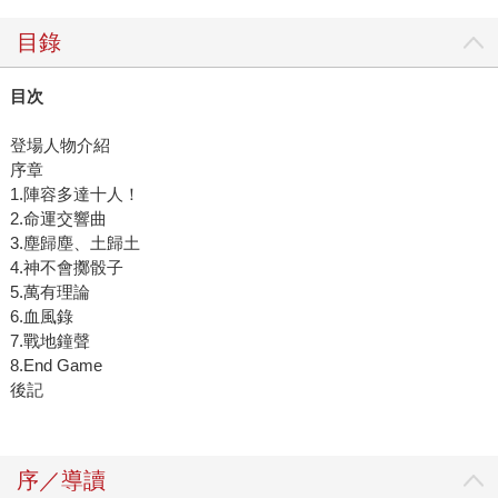
目錄
目次
登場人物介紹
序章
1.陣容多達十人！
2.命運交響曲
3.塵歸塵、土歸土
4.神不會擲骰子
5.萬有理論
6.血風錄
7.戰地鐘聲
8.End Game
後記
序／導讀