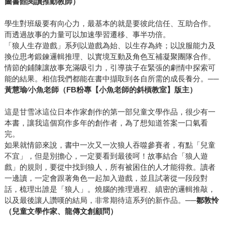
圖書館閱讀推動教師）
學生對班級要有向心力，最基本的就是要彼此信任、互助合作。
而透過故事的力量可以加速學習遷移、事半功倍。
「狼人生存遊戲」系列以遊戲為始、以生存為終；以說服能力及
換位思考鍛鍊邏輯推理、以實境互動及角色互補凝聚團隊合作。
情節的鋪陳讓故事充滿吸引力，引導孩子在緊張的劇情中探索可
能的結果。相信我們都能在書中擷取到各自所需的成長養分。──
黃慧瑜∕小魚老師（FB粉專【小魚老師的斜槓教室】版主）
這是甘雪冰這位日本作家創作的第一部兒童文學作品，很少有一
本書，讓我這個寫作多年的創作者，為了想知道答案一口氣看
完。
如果就情節來說，書中一次又一次狼人吞噬參賽者，有點「兒童
不宜」，但是別擔心，一定要看到最後呵！故事結合「狼人遊
戲」的規則，要從中找到狼人，所有被困住的人才能得救。讀者
一邊讀，一定會跟著角色一起加入遊戲，並且試著從一段段對
話，梳理出誰是「狼人」。燒腦的推理過程、縝密的邏輯推敲，
以及最後讓人讚嘆的結局，非常期待這系列的新作品。──
鄒敦怜
（兒童文學作家、龍傳文創顧問）