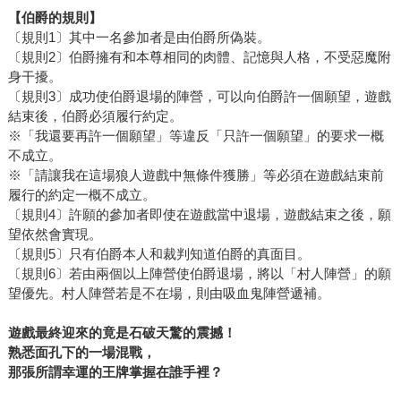
【伯爵的規則】
〔規則1〕其中一名參加者是由伯爵所偽裝。
〔規則2〕伯爵擁有和本尊相同的肉體、記憶與人格，不受惡魔附
身干擾。
〔規則3〕成功使伯爵退場的陣營，可以向伯爵許一個願望，遊戲
結束後，伯爵必須履行約定。
※「我還要再許一個願望」等違反「只許一個願望」的要求一概
不成立。
※「請讓我在這場狼人遊戲中無條件獲勝」等必須在遊戲結束前
履行的約定一概不成立。
〔規則4〕許願的參加者即使在遊戲當中退場，遊戲結束之後，願
望依然會實現。
〔規則5〕只有伯爵本人和裁判知道伯爵的真面目。
〔規則6〕若由兩個以上陣營使伯爵退場，將以「村人陣營」的願
望優先。村人陣營若是不在場，則由吸血鬼陣營遞補。
遊戲最終迎來的竟是石破天驚的震撼！
熟悉面孔下的一場混戰，
那張所謂幸運的王牌掌握在誰手裡？