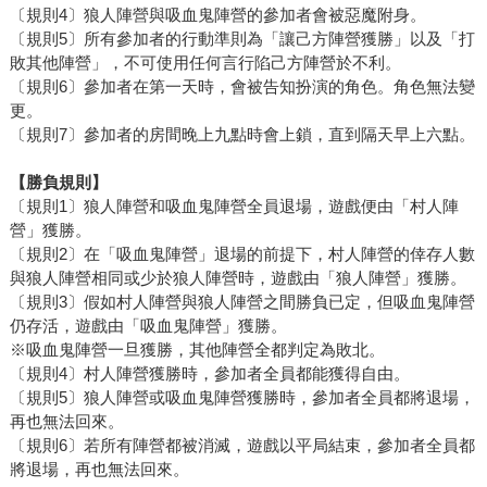
〔規則4〕狼人陣營與吸血鬼陣營的參加者會被惡魔附身。
〔規則5〕所有參加者的行動準則為「讓己方陣營獲勝」以及「打
敗其他陣營」，不可使用任何言行陷己方陣營於不利。
〔規則6〕參加者在第一天時，會被告知扮演的角色。角色無法變
更。
〔規則7〕參加者的房間晚上九點時會上鎖，直到隔天早上六點。
【勝負規則】
〔規則1〕狼人陣營和吸血鬼陣營全員退場，遊戲便由「村人陣
營」獲勝。
〔規則2〕在「吸血鬼陣營」退場的前提下，村人陣營的倖存人數
與狼人陣營相同或少於狼人陣營時，遊戲由「狼人陣營」獲勝。
〔規則3〕假如村人陣營與狼人陣營之間勝負已定，但吸血鬼陣營
仍存活，遊戲由「吸血鬼陣營」獲勝。
※吸血鬼陣營一旦獲勝，其他陣營全都判定為敗北。
〔規則4〕村人陣營獲勝時，參加者全員都能獲得自由。
〔規則5〕狼人陣營或吸血鬼陣營獲勝時，參加者全員都將退場，
再也無法回來。
〔規則6〕若所有陣營都被消滅，遊戲以平局結束，參加者全員都
將退場，再也無法回來。