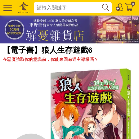
0
【電子書】狼人生存遊戲6
在惡魔強取你的意識前，你能奪回命運主導權嗎？