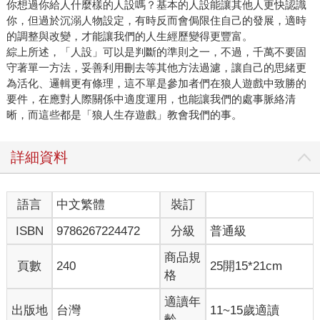
你想過你給人什麼樣的人設嗎？基本的人設能讓其他人更快認識
你，但過於沉溺人物設定，有時反而會侷限住自己的發展，適時
的調整與改變，才能讓我們的人生經歷變得更豐富。
綜上所述，「人設」可以是判斷的準則之一，不過，千萬不要固
守著單一方法，妥善利用刪去等其他方法過濾，讓自己的思緒更
為活化、邏輯更有條理，這不單是參加者們在狼人遊戲中致勝的
要件，在應對人際關係中適度運用，也能讓我們的處事脈絡清
晰，而這些都是「狼人生存遊戲」教會我們的事。
詳細資料
語言
中文繁體
裝訂
ISBN
9786267224472
分級
普通級
商品規
頁數
240
25開15*21cm
格
適讀年
出版地
台灣
11~15歲適讀
齡