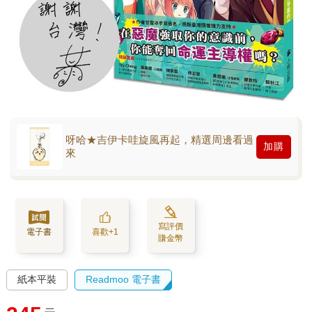
呀哈★吉伊卡哇旋風再起，精選周邊看過
加購
來
寫評價
電子書
喜歡+1
賺金幣
紙本平裝
Readmoo 電子書