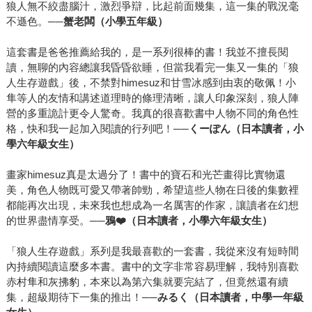
狼人無不絞盡腦汁，激烈爭辯，比起前面幾集，這一集的戰況毫
不遜色。──
蟹老闆（小學五年級）
這套書是爸爸推薦給我的，是一系列很棒的書！我並不擅長閱
讀，無聊的內容總讓我昏昏欲睡，但當我看完一集又一集的「狼
人生存遊戲」後，不禁對himesuz和甘雪冰感到由衷的敬佩！小
隼等人的友情和講述道理時的條理清晰，讓人印象深刻，狼人陣
營的多重詭計更令人驚奇。我真的很喜歡書中人物不同的角色性
格，快和我一起加入閱讀的行列吧！──
くーぽん（日本讀者，小
學六年級女生）
畫家himesuz真是太過分了！書中的寶石和光芒畫得比實物還
美，角色人物既可愛又帶著帥勁，希望這些人物在日後的集數裡
都能再次出現，未來我也想成為一名厲害的作家，讓讀者在幻想
的世界盡情享受。
──鴉
❤
（日本讀者，小學六年級女生）
「狼人生存遊戲」系列是我最喜歡的一套書，我從來沒有短時間
內持續閱讀這麼多本書。書中的文字非常容易理解，我特別喜歡
赤村隼和灰拂豹，本來以為第六集就要完結了，但竟然還有續
集，超級期待下一集的推出！
──みるく（日本讀者，中學一年級