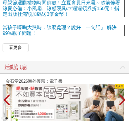
母親節選購禮物時間倒數！立夏會員日來囉～超前佈署
涼夏必備：小風扇、涼感寢具👉週週領券折150元！指
定出版社滿額加碼送3倍金幣！
當孩子嚎啕大哭時，該麼處理？說好「一句話」 解決
99%親子問題！
看更多
活動訊息
金石堂2026海外優惠：電子書