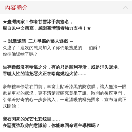
內容簡介
★
臺灣獨家！作者甘雪冰手寫簽名，
親自以中文撰寫，感謝臺灣讀者強力支持！
★
～
誠摯邀請
三方爭霸的狼人遊戲
～
久違了！這次的戰局加入了你們最熟悉的──伯爵！
你準備認輸了嗎？
生存遊戲沒有輸贏之分，有的只是順利存活，或是消失退場。
吞噬人性的這把惡火正在暗處燃起火苗……
豪華禮車停駐在門前，車窗上貼著漆黑的防窺膜，讓人無法一眼
瞧見車裡的狀況，更不清楚裡頭究竟坐了誰。敞開的後座車門，
引領著好奇的心一步步踏入，一道溫暖的橘光照來，宣布遊戲正
式開始！
寶石閃亮的光芒七彩炫目……
在惡魔強取你的意識前，你能奪回命運主導權嗎？