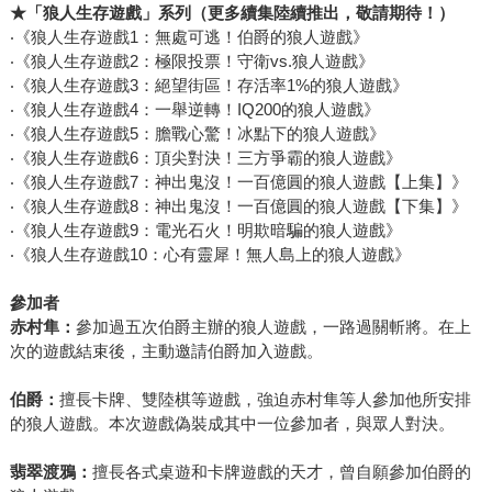
★
「狼人生存遊戲」系列
（更多續集陸續推出，敬請期待！）
‧《狼人生存遊戲1：無處可逃！伯爵的狼人遊戲》
‧《狼人生存遊戲2：極限投票！守衛vs.狼人遊戲》
‧《狼人生存遊戲3：絕望街區！存活率1%的狼人遊戲》
‧《狼人生存遊戲4：一舉逆轉！IQ200的狼人遊戲》
‧《狼人生存遊戲5：膽戰心驚！冰點下的狼人遊戲》
‧《狼人生存遊戲6：頂尖對決！三方爭霸的狼人遊戲》
‧《狼人生存遊戲7：神出鬼沒！一百億圓的狼人遊戲【上集】》
‧《狼人生存遊戲8：神出鬼沒！一百億圓的狼人遊戲【下集】》
‧《狼人生存遊戲9：電光石火！明欺暗騙的狼人遊戲》
‧《狼人生存遊戲10：心有靈犀！無人島上的狼人遊戲》
參加者
赤村隼：
參加過五次伯爵主辦的狼人遊戲，一路過關斬將。在上
次的遊戲結束後，主動邀請伯爵加入遊戲。
伯爵：
擅長卡牌、雙陸棋等遊戲，強迫赤村隼等人參加他所安排
的狼人遊戲。本次遊戲偽裝成其中一位參加者，與眾人對決。
翡翠渡鴉：
擅長各式桌遊和卡牌遊戲的天才，曾自願參加伯爵的