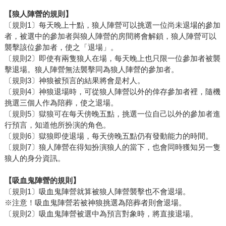
【狼人陣營的規則】
〔規則1〕每天晚上十點，狼人陣營可以挑選一位尚未退場的參加
者，被選中的參加者與狼人陣營的房間將會解鎖，狼人陣營可以
襲擊該位參加者，使之「退場」。
〔規則2〕即使有兩隻狼人在場，每天晚上也只限一位參加者被襲
擊退場。狼人陣營無法襲擊同為狼人陣營的參加者。
〔規則3〕神狼被預言的結果將會是村人。
〔規則4〕神狼退場時，可從狼人陣營以外的倖存參加者裡，隨機
挑選三個人作為陪葬，使之退場。
〔規則5〕獄狼可在每天傍晚五點，挑選一位自己以外的參加者進
行預言，知道他所扮演的角色。
〔規則6〕獄狼即使退場，每天傍晚五點仍有發動能力的時間。
〔規則7〕狼人陣營在得知扮演狼人的當下，也會同時獲知另一隻
狼人的身分資訊。
【吸血鬼陣營的規則】
〔規則1〕吸血鬼陣營就算被狼人陣營襲擊也不會退場。
※注意！吸血鬼陣營若被神狼挑選為陪葬者則會退場。
〔規則2〕吸血鬼陣營被選中為預言對象時，將直接退場。