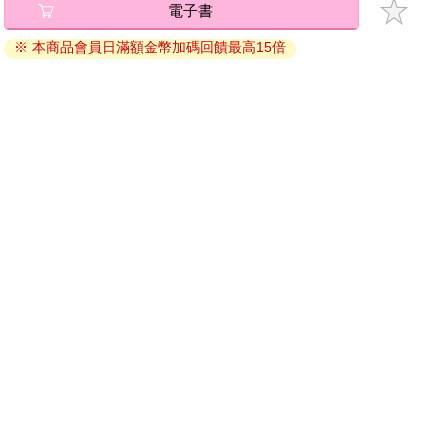
退換貨須知：
因版權保護，您在金石堂所購買的電子書僅能以金石堂專屬
的閱讀軟體開啟閱讀，無法以其他閱讀器或直接下載檔案。
依據「消費者保護法」第19條及行政院消費者保護處公告之
「通訊交易解除權合理例外情事適用準則」，非以有形媒介
提供之數位內容或一經提供即為完成之線上服務，經消費者
事先同意始提供。（如：電子書、電子雜誌、下載版軟體、
虛擬商品…等），
不受「網購服務需提供七日鑑賞期」的限
制
。為維護您的權益，建議您先使用「試閱」功能後再付款
購買。
電子書