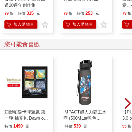
道20週年創作集
意、
恭談
315
253
79
折
特價
元
79
折
特價
元
79
折
想
加入購物車
加入購物車
您可能會喜歡
幻獸帕魯卡牌遊戲 第
IMPACT超人力霸王水
【P
一彈 補充包 Dawn of
壺 (500ML)#黑色
3.0
Palpagos（日文版一
IMUTB01BK
黑 
1490
539
特價
元
特價
元
95
折
盒）