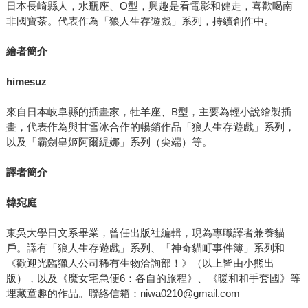
日本長崎縣人，水瓶座、O型，興趣是看電影和健走，喜歡喝南
非國寶茶。代表作為「狼人生存遊戲」系列，持續創作中。
繪者簡介
himesuz
來自日本岐阜縣的插畫家，牡羊座、B型，主要為輕小說繪製插
畫，代表作為與甘雪冰合作的暢銷作品「狼人生存遊戲」系列，
以及「霸劍皇姬阿爾緹娜」系列（尖端）等。
譯者簡介
韓宛庭
東吳大學日文系畢業，曾任出版社編輯，現為專職譯者兼養貓
戶。譯有「狼人生存遊戲」系列、「神奇貓町事件簿」系列和
《歡迎光臨獵人公司稀有生物洽詢部！》（以上皆由小熊出
版），以及《魔女宅急便6：各自的旅程》、《暖和和手套國》等
埋藏童趣的作品。聯絡信箱：niwa0210@gmail.com