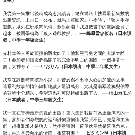
女生）
我從第一集推出後就成為忠實讀者，總在網路上搜尋最新集數的
出版資訊，上市日一公布，就馬上買回家。小學時，「狼人生存
遊戲」系列在班級間流傳，掀起熱潮！我還把書中的臺詞全背了
起來，被同學稱為「狼人遊戲教授」。──
綿原雪@仮名（日本讀
者，中學一年級女生）
赤村隼等人勇於頂撞伯爵太帥了！他和黑宮兔之間的友誼太酷
了！參加者和朋友們揭開了我完全不明白的謎團，一個接著一
個，太神奇了！──
いおりん（日本讀者，中學二年級女生）
我常在課餘時間撰寫小說，卻苦於寫不出令人心跳加速的故事。
這系列故事的情節轉折總讓人驚訝萬分，尤其是翡翠渡鴉與伯爵
的對峙十分精采，希望這系列可以持續出版下去。──
柿山カモメ
（日本讀者，中學三年級女生）
我一直在等待最新集數的出版！第六集是我目前為止最滿意的一
集，參加者們激烈的討論和討價還價讓我緊張不已，先是和主角
們一起推測誰才是狼人，然後意​​識到「這傢伙竟然是這個角色」
後，再次享受精采的情節，相當有趣！──
ビタミンM（日本讀