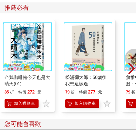
推薦必看
企鵝咖啡館今天也是大
松浦彌太郎：50歲後
詹惟
晴天(01)
我想這樣過
曆：
運、
272
277
85
折
特價
元
79
折
特價
元
79
折
來！
錢五
加入購物車
加入購物車
您可能會喜歡