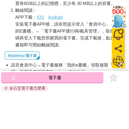
置有6GB以上的記憶體，至少有 30 MB以上的容量。
離線閱讀：
APP下載：
iOS
Android
安裝電子書APP後，請依照提示登入「會員中心」→「我
的E書櫃」→「電子書APP通行碼/載具管理」，取得通行
碼再登入下載您所購買的電子書。完成下載後，點選任一
書籍即可開始離線閱讀。
請至會員中心→電子書服務「我的e書櫃」領取複製『兌換
碼』至電子書服務商Readmoo進行兌換。
電子書
退換貨須知：
※ 金石堂電子書怎麼看
因版權保護，您在金石堂所購買的電子書僅能以金石堂專屬
的閱讀軟體開啟閱讀，無法以其他閱讀器或直接下載檔案。
依據「消費者保護法」第19條及行政院消費者保護處公告之
「通訊交易解除權合理例外情事適用準則」，非以有形媒介
提供之數位內容或一經提供即為完成之線上服務，經消費者
事先同意始提供。（如：電子書、電子雜誌、下載版軟體、