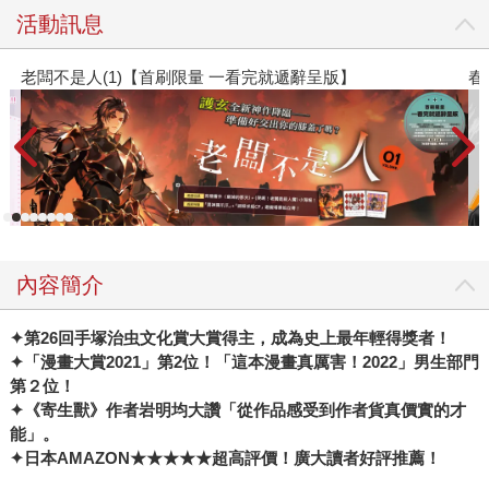
活動訊息
春光ｘ奇幻基地｜全書系展
內容簡介
✦
第26回手塚治虫文化賞大賞得主，成為史上最年輕得獎者！
✦
「漫畫大賞2021」第2位！「這本漫畫真厲害！2022」男生部門
第２位！
✦
《寄生獸》作者岩明均大讚「從作品感受到作者貨真價實的才
能」。
✦
日本AMAZON★★★★★超高評價！廣大讀者好評推薦！