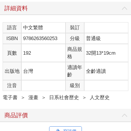
詳細資料
語言
中文繁體
裝訂
ISBN
9786263560253
分級
普通級
商品規
頁數
192
32開13*19cm
格
適讀年
出版地
台灣
全齡適讀
齡
注音
級別
電子書
＞
漫畫
＞
日系社會歷史
＞
人文歷史
商品評價