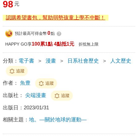
98
元
認購希望書包，幫助弱勢孩童上學不中斷！
0
預計最高可得金幣
點
?
100累1點 4點抵1元
HAPPY GO享
折抵無上限
分類：
電子書
＞
漫畫
＞
日系社會歷史
＞
人文歷史
追蹤
作者：
魚豊
追蹤
出版社：
尖端漫畫
追蹤
出版日：
2023/01/31
相關主題：
地。—關於地球的運動—