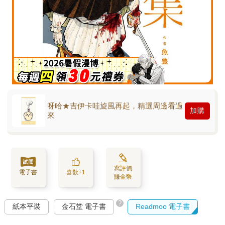
呀哈★吉伊卡哇旋風再起，精選周邊看過
加購
來
寫評價
電子書
喜歡+1
賺金幣
?
紙本平裝
金石堂 電子書
Readmoo 電子書