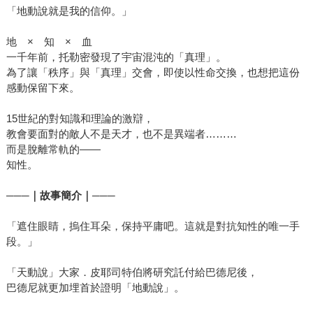
「地動說就是我的信仰。」
地 × 知 × 血
一千年前，托勒密發現了宇宙混沌的「真理」。
為了讓「秩序」與「真理」交會，即使以性命交換，也想把這份
感動保留下來。
15世紀的對知識和理論的激辯，
教會要面對的敵人不是天才，也不是異端者………
而是脫離常軌的——
知性。
───
｜故事簡介｜───
「遮住眼睛，摀住耳朵，保持平庸吧。這就是對抗知性的唯一手
段。」
「天動說」大家．皮耶司特伯將研究託付給巴德尼後，
巴德尼就更加埋首於證明「地動說」。