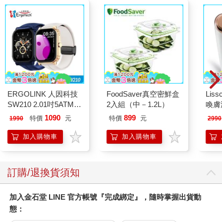
ERGOLINK 人因科技
FoodSaver真空密鮮盒
Liss
SW210 2.01吋5ATM游
2入組（中－1.2L）
喚膚
泳心率血氧藍牙通話腕
儀
1090
899
特價
元
特價
元
1990
2990
錶
加入購物車
加入購物車
訂購/退換貨須知
加入金石堂 LINE 官方帳號『完成綁定』，隨時掌握出貨動
態：