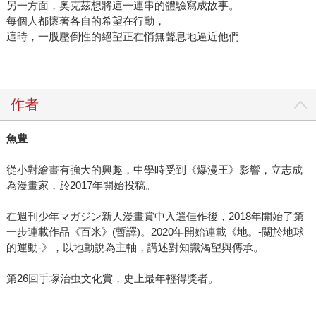
另一方面，奧克茲想將這一連串的體驗寫成故事。
每個人都懷著各自的希望在行動，
這時，一股壓倒性的絕望正在悄無聲息地逼近他們――
作者
魚豊
從小對繪畫有強大的興趣，中學時受到《爆漫王》影響，立志成
為漫畫家，於2017年開始投稿。
在週刊少年マガジン新人漫畫賞中入選佳作後，2018年開始了第
一步連載作品《百米》(暫譯)。2020年開始連載《地。-關於地球
的運動-》，以地動說為主軸，講述對知識渴望與傳承。
第26回手塚治虫文化賞，史上最年輕得獎者。