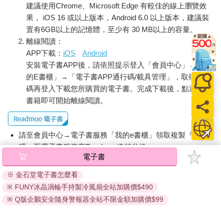
建議使用Chrome、Microsoft Edge 有較佳的線上瀏覽效
果， iOS 16 或以上版本，Android 6.0 以上版本，建議裝
置有6GB以上的記憶體，至少有 30 MB以上的容量。
離線閱讀：
APP下載：
iOS
Android
安裝電子書APP後，請依照提示登入「會員中心」→「我
的E書櫃」→「電子書APP通行碼/載具管理」，取得通行
碼再登入下載您所購買的電子書。完成下載後，點選任一
書籍即可開始離線閱讀。
請至會員中心→電子書服務「我的e書櫃」領取複製『兌換
碼』至電子書服務商Readmoo進行兌換。
電子書
退換貨須知：
※ 金石堂電子書怎麼看
因版權保護，您在金石堂所購買的電子書僅能以金石堂專屬
※ FUNY冰晶渦輪手持製冷風扇全站加購價$490
的閱讀軟體開啟閱讀，無法以其他閱讀器或直接下載檔案。
依據「消費者保護法」第19條及行政院消費者保護處公告之
※ Q版企鵝安全隨身警報器全站不限金額加購價$99
「通訊交易解除權合理例外情事適用準則」，非以有形媒介