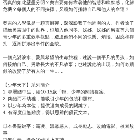
否真的如此壁壘分明？奧吉要如何靠著他的智慧和幽默感，化解
危機？每個人的不同抉擇，又將如何扭轉自己和他人的命運？
奧吉的入學像是一顆震撼彈，深深影響了他周圍的人。作者除了
描繪奧吉眼中的世界，也加入他同學、姊姊、姊姊的男友等六個
青少年的多重敘事觀點，透過他們不同的快樂、煩惱、困惑和掙
扎，逐漸拼湊出事件的全貌。
一個充滿淚水、愛與希望的生命旅程，述說一個平凡的男孩，如
何接納自己、勇敢長大的不凡故事；也述說他的出現，如何奇蹟
似的改變了所有人的一生……
【少年天下】系列簡介
1. 專屬國中生，給10-15歲「輕」少年的閱讀提案。
2. 夠酷而不幼稚，能吸引少年的包裝和題材。
3. 以少年為本位，提供邁向成長的關鍵字。
4. 有深度但無難度，得以思辨的優質文本。
◎本書關鍵字：霸凌、溫馨感人、成長勵志、改編電影、校園故
事
◎無注音，適合10歲以上閱讀