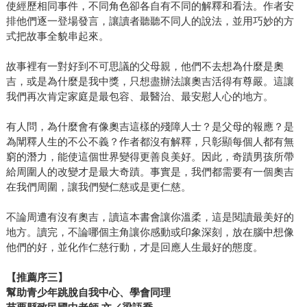
使經歷相同事件，不同角色卻各自有不同的解釋和看法。作者安
排他們逐一登場發言，讓讀者聽聽不同人的說法，並用巧妙的方
式把故事全貌串起來。
故事裡有一對好到不可思議的父母親，他們不去想為什麼是奧
吉，或是為什麼是我中獎，只想盡辦法讓奧吉活得有尊嚴。這讓
我們再次肯定家庭是最包容、最醫治、最安慰人心的地方。
有人問，為什麼會有像奧吉這樣的殘障人士？是父母的報應？是
為闡釋人生的不公不義？作者都沒有解釋，只彰顯每個人都有無
窮的潛力，能使這個世界變得更善良美好。因此，奇蹟男孩所帶
給周圍人的改變才是最大奇蹟。事實是，我們都需要有一個奧吉
在我們周圍，讓我們變仁慈或是更仁慈。
不論周遭有沒有奧吉，讀這本書會讓你溫柔，這是閱讀最美好的
地方。讀完，不論哪個主角讓你感動或印象深刻，放在腦中想像
他們的好，並化作仁慈行動，才是回應人生最好的態度。
【推薦序三】
幫助青少年跳脫自我中心、學會同理