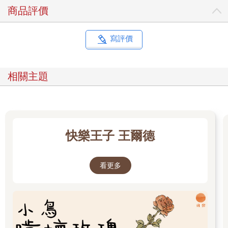
下週我就要讀五年級了。因為我從沒去過學校，心裡實在很怕。
商品評價
大家以為我沒去上學，是因為我的外表，其實並不是那樣。
我沒上學是因為我從小到大動了很多次手術。打從出生起，一共
動了二十七次，其中比較大型的手術是在四歲以前進行的，所以
寫評價
我沒有印象。在那之後，我平均每年要動二到三次手術（有些大
型、有些小型）。比起同年齡的小孩來說，我的個子算小，加上
一堆醫師查不出病因的不明疾病，所以我動不動就生病。總之，
相關主題
經過一番考量，爸媽決定不送我去學校。
不過，現在我身體好多了。上一次手術，是八個月前，而且幾年
之內，大概都不必再動什麼新手術。
我在家自學，由媽教我功課。她以前是童書插畫家，會畫超美的
精靈和美人魚，可是男生喜歡的東西她就沒畫得那麼好了。有一
快樂王子 王爾德
次她想幫我畫達斯．維達*，結果畫出了蘑菇狀的詭異機器人。好
久沒看她畫畫了，我想是因為照顧我和維亞讓她忙到沒時間畫。
如果說，我一直想去上學，那並不完全是實話。我是想去學校沒
看更多
錯，但是我想要的是能像其他小朋友一樣，有很多朋友，下課後
也能一起玩之類的。
我有幾個真的很要好的朋友。克里斯多福是我最好的朋友，再來
是薩奇瑞和亞歷斯。我們還是嬰兒的時候就認識了。因為他們認
識我的時候，我就是長這樣，所以他們早就習慣我
的外表。小時候，我們一天到晚膩在一起玩。後來克里斯多福搬