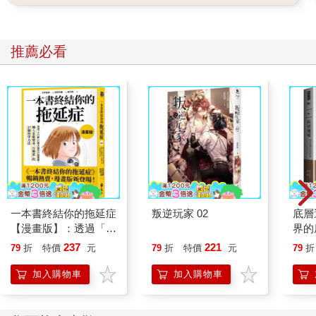
常」而已。
我出生的那一晚，產房裡有兩個護士。其中一個很親切貼心。至
於另一個，媽媽說，她看起來一點也不親切，她的手臂很粗，而
推薦必看
且（好笑的地方就在這裡）還不斷放屁。她幫媽送來一點冰塊，
然後放屁。她幫媽量血壓，然後放屁。媽媽說實在很不可思議，
因為她連一句對不起都沒說！此外，媽媽的主治醫師那晚沒值
班，現場只好依賴不太可靠的實習醫生，她和爸給他取了「道
吉」這個綽號，大概是從什麼老電視節目還是哪兒聽來的吧（他
們當然沒有當面這麼喊他）。不過儘管病房裡的每個人都心情不
太好，爸卻讓媽整晚都笑得很愉快。
媽媽說，我從她肚子裡生出來時，整間產房鴉雀無聲。她甚至沒
機會看我一眼，因為那個親切的護士立刻抱著我衝出去。爸急忙
追著她，結果攝影機掉了，裂成好幾萬片。媽非常生氣，想下床
看看究竟是怎麼回事，但那個放屁的護士用粗壯的手臂壓住她，
一本書終結你的拖延症
叛逆玩家 02
底層
非得讓她待在床上不可。她們簡直快要打起來了，因為媽變得歇
【漫畫版】：透過「小
界的
斯底里，而那個放屁護士朝她大吼、要她冷靜。接著兩個人都放
行動」打開大腦的行動
237
221
79
折
特價
元
79
折
特價
元
79
折
聲尖叫要找醫生過來。但是你猜發生什麼事？醫生竟然昏倒了！
開關，懶人也能變身
直接倒在地上！放屁護士一見他昏倒，開始用腳踢他，不斷對他
「行動派」的37個科
加入購物車
加入購物車
大吼：「你是哪門子醫生？你是哪門子醫生？起來！快給我起
學方法
來！」接著她放出史上最大、最響、最臭的屁。媽覺得最後把醫