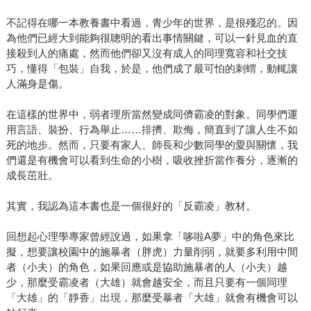
不記得在哪一本教養書中看過，青少年的世界，是很殘忍的。因
為他們已經大到能夠很聰明的看出事情關鍵，可以一針見血的直
接殺到人的痛處，然而他們卻又沒有成人的同理寬容和社交技
巧，懂得「包裝」自我，於是，他們成了最可怕的刺蝟，動輒讓
人滿身是傷。
在這樣的世界中，弱者理所當然變成同儕霸凌的對象。同學們運
用言語、裝扮、行為舉止……排擠、欺侮，簡直到了讓人生不如
死的地步。然而，只要有家人、師長和少數同學的愛與關懷，我
們還是有機會可以看到生命的小樹，吸收挫折當作養分，逐漸的
成長茁壯。
其實，我認為這本書也是一個很好的「反霸凌」教材。
回想起心理學專家曾經說過，如果拿「哆啦A夢」中的角色來比
擬，想要讓校園中的施暴者（胖虎）力量削弱，就要多利用中間
者（小夫）的角色，如果回應或是協助施暴者的人（小夫）越
少，那麼受霸凌者（大雄）就會越安全，而且只要有一個同理
「大雄」的「靜香」出現，那麼受暴者「大雄」就會有機會可以