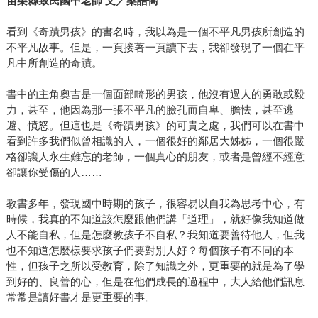
苗栗縣致民國中老師 文／梁語喬
看到《奇蹟男孩》的書名時，我以為是一個不平凡男孩所創造的
不平凡故事。但是，一頁接著一頁讀下去，我卻發現了一個在平
凡中所創造的奇蹟。
書中的主角奧吉是一個面部畸形的男孩，他沒有過人的勇敢或毅
力，甚至，他因為那一張不平凡的臉孔而自卑、膽怯，甚至逃
避、憤怒。但這也是《奇蹟男孩》的可貴之處，我們可以在書中
看到許多我們似曾相識的人，一個很好的鄰居大姊姊，一個很嚴
格卻讓人永生難忘的老師，一個真心的朋友，或者是曾經不經意
卻讓你受傷的人……
教書多年，發現國中時期的孩子，很容易以自我為思考中心，有
時候，我真的不知道該怎麼跟他們講「道理」，就好像我知道做
人不能自私，但是怎麼教孩子不自私？我知道要善待他人，但我
也不知道怎麼樣要求孩子們要對別人好？每個孩子有不同的本
性，但孩子之所以受教育，除了知識之外，更重要的就是為了學
到好的、良善的心，但是在他們成長的過程中，大人給他們訊息
常常是讀好書才是更重要的事。