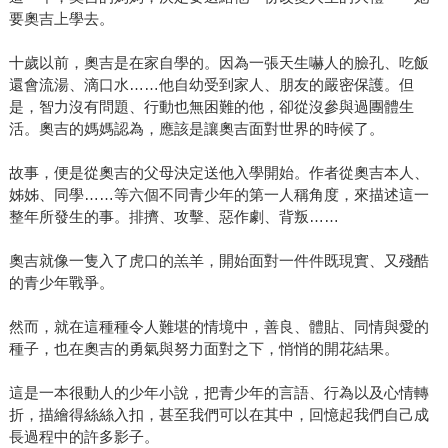
要奧吉上學去。
十歲以前，奧吉是在家自學的。因為一張天生嚇人的臉孔、吃飯
還會流湯、滴口水……他自幼受到家人、朋友的嚴密保護。但
是，智力沒有問題、行動也無困難的他，卻從沒參與過團體生
活。奧吉的媽媽認為，應該是讓奧吉面對世界的時候了。
故事，便是從奧吉的父母決定送他入學開始。作者從奧吉本人、
姊姊、同學……等六個不同青少年的第一人稱角度，來描述這一
整年所發生的事。排擠、攻擊、惡作劇、背叛……
奧吉就像一隻入了虎口的羔羊，開始面對一件件既現實、又殘酷
的青少年戰爭。
然而，就在這種種令人難堪的情境中，善良、體貼、同情與愛的
種子，也在奧吉的勇氣與努力面對之下，悄悄的開花結果。
這是一本很動人的少年小說，把青少年的言語、行為以及心情轉
折，描繪得絲絲入扣，甚至我們可以在其中，回憶起我們自己成
長過程中的許多影子。