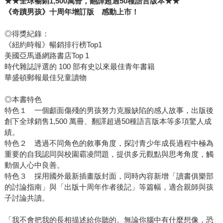
★★全球暢銷1,500萬冊，翻譯超過50種語言版本★★
《奇蹟男孩》十周年增訂版 感動上市！
◎得獎紀錄：
《紐約時報》暢銷排行榜Top1
美國亞馬遜網路書店Top 1
時代雜誌評選的 100 部有史以來最佳青年書籍
華盛頓郵報最佳兒童讀物
◎本書特色
特色１ 一個顱面傷殘的男孩努力克服缺陷的感人故事，出版後
創下全球銷售1,500 萬冊、翻譯超過50種語言版本等多項驚人成
績。
特色２ 透過不同角色的敘事角度，探討青少年成長過程中極為
重要的自我認同與校園霸凌問題，提供多元觀點與思考角度，觸
動個人心中良善。
特色３ 採用國外最新插畫版封面，同時內容新增「讀書俱樂部
的討論指南」與「出版十周年作者後記」等篇幅，適合親師與孩
子討論共讀。
「我不會把我的長相描述給你聽的。無論你腦中有什麼想像，恐