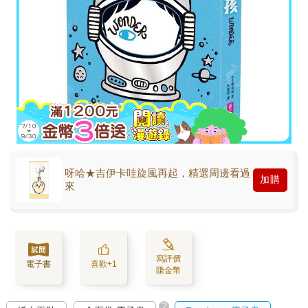
呀哈★吉伊卡哇旋風再起，精選周邊看過
加購
來
寫評價
電子書
喜歡+1
賺金幣
?