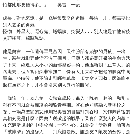
怕都比那要糟得多。」——奧吉，十歲
成長，對他來說，是一條異常艱辛的道路，每跨一步，都需要比
別人還多的勇氣……
怪物、外星人、噁心鬼、蜥蜴臉、突變人……別人總是在他背後
交頭接耳、竊竊私語。
他是奧吉，一個遺傳罕見基因，天生臉部有殘缺的男孩。一出
生，醫生就斷定他活不過三個月，但奧吉卻憑著旺盛的生命力活
了下來，經過大大小小的面部整容手術，他逐漸朝「正常人」的
路走去，但五官仍然非常扭曲，像有人用大鉗子把他的臉從中間
壓扁。小時候，他不論走到哪都戴著一頂太空人頭盔，因為唯有
躲在頭盔之下，才不會引來別人異樣的眼光。
十歲這一年，奧吉第一次踏進學校，進入了醜的、胖的、和別人
稍有不同就會被霸凌的殘酷青春期。就在他即將融入新學校之
際，一場萬聖節的惡作劇把奧吉的自信打到谷地。惡作劇背後的
真相究竟是什麼？因奧吉所掀起的戰爭，又有什麼驚人的內幕？
在充滿潛規則的中學校園，一不小心，就會從「受歡迎」淪落為
「被排擠」的邊緣人……到底誰是敵、誰是友？敵友的分界，是