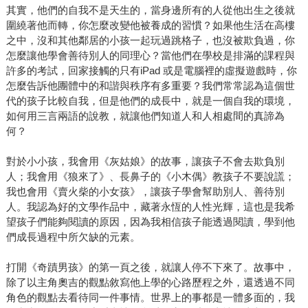
其實，他們的自我不是天生的，當身邊所有的人從他出生之後就
圍繞著他而轉，你怎麼改變他被養成的習慣？如果他生活在高樓
之中，沒和其他鄰居的小孩一起玩過跳格子，也沒被欺負過，你
怎麼讓他學會善待別人的同理心？當他們在學校是排滿的課程與
許多的考試，回家接觸的只有iPad 或是電腦裡的虛擬遊戲時，你
怎麼告訴他團體中的和諧與秩序有多重要？我們常常認為這個世
代的孩子比較自我，但是他們的成長中，就是一個自我的環境，
如何用三言兩語的說教，就讓他們知道人和人相處間的真諦為
何？
對於小小孩，我會用《灰姑娘》的故事，讓孩子不會去欺負別
人；我會用《狼來了》、長鼻子的《小木偶》教孩子不要說謊；
我也會用《賣火柴的小女孩》，讓孩子學會幫助別人、善待別
人。我認為好的文學作品中，藏著永恆的人性光輝，這也是我希
望孩子們能夠閱讀的原因，因為我相信孩子能透過閱讀，學到他
們成長過程中所欠缺的元素。
打開《奇蹟男孩》的第一頁之後，就讓人停不下來了。故事中，
除了以主角奧吉的觀點敘寫他上學的心路歷程之外，還透過不同
角色的觀點去看待同一件事情。世界上的事都是一體多面的，我