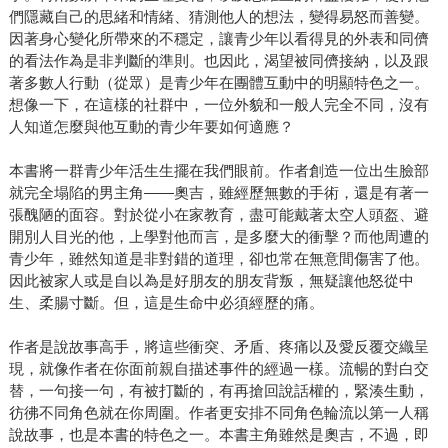
們隱藏自己的思緒和情緒、猜測他人的想法，變得易怒而善變。
因著身心變化所帶來的不穩定，讓青少年以看得見的外表和同儕
的看法作為是非判斷的準則。也因此，渴望被同儕接納，以及跟
著多數人行動（從眾）是青少年在團體互動中的明顯特色之一。
想像一下，在這樣的社群中，一位外貌和一般人完全不同，沒有
人知道怎麼與他互動的青少年要如何適應？
本書將一群青少年活生生擺在我們眼前。作者創造一位出生臉部
就完全塌陷的男主角——奧吉，雖經歷無數的手術，還是有著一
張醜陋的面容。對於從小在家教育，盡可能戴著太空人頭盔、避
開別人目光的他，上學對他而言，是多麼大的衝擊？而他周遭的
青少年，雖然知道是非對錯的道理，卻也常在無意間傷害了他。
因此被家人或是自以為是好朋友的朋友背叛，無疑讓他怒從中
生、柔腸寸斷。但，這是生命中必須經歷的痛。
作者是說故事高手，將這些衝突、矛盾、疼痛以及愛反覆交織呈
現，就像作者在你面前親自描述事件的經過一樣。流暢的對白交
替，一句接一句，有被打斷的，有再搶回說話權的，緊湊生動，
彷彿不同角色就在你周圍。作者更安排不同角色輪流以第一人稱
說故事，也是本書的特色之一。本書主角雖然是奧吉，不過，即