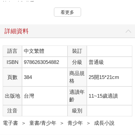
被人一直盯著看。
如果我找到神燈，能夠許一個心願；那麼我會希望自己擁有一張
看更多
毫不起眼、正常的臉。我希望走在街上的時候，不會引起路人注
意，不會有那種一看到就趕緊把臉別開的表情。我是這麼想的：
我稱不上正常的唯一理由，就是沒有其他人用正常的眼光看我。
詳細資料
不過事到如今，我也有點習慣自己的外表了。我知道要怎麼假裝
沒看見路人的怪表情。這種事，我們都已經滿熟練了，包括：
我、媽媽、爸爸和維亞。喔，事實上，我得收回這句話，因為維
語言
中文繁體
裝訂
亞還不是很習慣。要是有人做出粗魯舉動，她會火冒三丈。比方
ISBN
9786263054882
分級
普通級
說，有一次我們去遊樂場，幾個年紀比較大的小孩在一旁吵鬧。
我因為沒聽見，根本不知道有什麼噪音，但是維亞聽見了，她馬
商品規
上開始對那些人大吼大叫。她就是這樣，但我不是。
頁數
384
25開15*21cm
格
維亞並沒有把我當成正常人看待，雖然她說她有。但是如果我是
正常人，她就不需要把我保護成這樣。還有爸媽，他們也沒有把
適讀年
出版地
台灣
11~15歲適讀
我當作正常人。他們把我當成特殊情況。我覺得全世界唯一明白
齡
我有多正常的人，就只有我自己。
對了，我叫奧古斯特。我不會把我的長相描述給你聽。無論你腦
注音
級別
中有什麼想像，恐怕都比那要糟得多。
電子書
＞
童書/青少年
＞
青少年
＞
成長小說
2―我沒去上學的理由