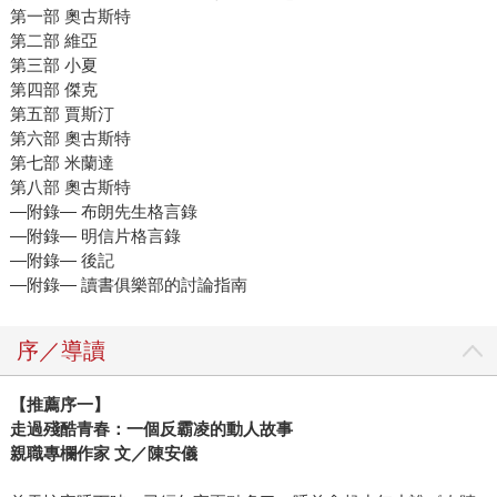
第一部 奧古斯特
第二部 維亞
第三部 小夏
第四部 傑克
第五部 賈斯汀
第六部 奧古斯特
第七部 米蘭達
第八部 奧古斯特
―附錄― 布朗先生格言錄
―附錄― 明信片格言錄
―附錄― 後記
―附錄― 讀書俱樂部的討論指南
序／導讀
【推薦序一】
走過殘酷青春：一個反霸凌的動人故事
親職專欄作家 文／陳安儀