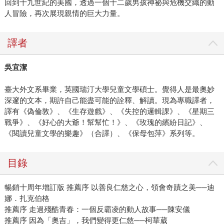
回到十九世紀的美國，透過一個十二歲男孩神祕與危機交織的動
人冒險，再次展現親情的巨大力量。
譯者
吳宜潔
臺大外文系畢業，英國瑞汀大學兒童文學碩士。覺得人是最奧妙
深邃的文本，期許自己能盡可能的詮釋、解讀。現為專職譯者，
譯有《偽倫敦》、《生存遊戲》、《失控的邏輯課》、《星期三
戰爭》、《好心的大爺！幫幫忙！》、《玫瑰的繽紛日記》、
《閱讀兒童文學的樂趣》（合譯）、《保母包萍》系列等。
目錄
暢銷十周年增訂版 推薦序 以善良仁慈之心，領會奇蹟之美──迪
娜．扎克伯格
推薦序 走過殘酷青春：一個反霸凌的動人故事──陳安儀
推薦序 因為「奧吉」，我們變得更仁慈──柯華葳