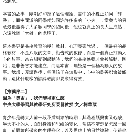
站起來。
本書的故事，剛剛好印證了這個理論。書中的小夏正如同「靜
香」，而中間派的同學就如同許許多多的「小夫」，當奧吉的勇
敢最後贏得了大多數同學的認同後，他也就真正的長大且成熟，
永遠脫離「大雄」的處境了。
這本書更是品格教育的極佳教材。心理專家說過，一個最好的品
格教材，不是八股的文章、勸告式的教條，而是一個真正打動人
心的故事。當右腦受到感動時，我們的品格修養才會被觸動、陶
冶，是非善惡才能建立。而這本書，無疑是一個極為動人的故
事。我想，閱讀過後，每個孩子在無形中，心中的良善都會被觸
動，這比什麼樣的諄諄教誨都要來得有效。
【推薦序二】
因為「奧吉」，我們變得更仁慈
中央大學學習與教學研究所榮譽教授 文／柯華葳
青少年是轉大人前一段矛盾糾結的時期，其過程既興奮又心酸。
半大不小的人，面對身體和思維的變化，常搞不清楚是怎麼一回
事。荷爾蒙所帶來的生理變化，以及思維上的日益複雜，使得他