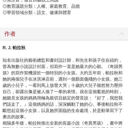
◎教育議題分類：人權、家庭教育、品德
◎學習領域分類：語文、健康與體育
作者
R. J. 帕拉秋
知名出版社的藝術總監和書封設計師，和先生和孩子住在紐約，
曾為無數小說設計封面，但寫作一直是她最大的心願。《奇蹟男
孩》的寫作契機源於一個特別的小女孩。大約五年前，帕拉秋和
她的兩個兒子在冰淇淋店前，遇到一個顏面傷殘的小女孩。她三
歲的小兒子，一看到馬上放聲大哭；十歲的大兒子雖然努力壓抑
自己，卻露出像是被人揍了一拳的表情。就在這個尷尬的時刻，
她聽見女孩的媽媽用極為親切且鎮定的聲音說：『好了，我想我
們該走了。』這個媽媽的話，深深觸動了她的心。事後帕拉秋不
斷想起這個小女孩，以及她所面臨的生命處境，於是動筆寫下了
奧吉的故事。
相隔多年後，帕拉秋推出全新的長篇小說《奇異男孩》，書中將