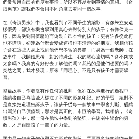
們常常用自己的角度看事情，所以不容易看到事情的真相。《奇
蹟男孩》讓我們學會用不同角度去看同一個故事。
在《奇蹟男孩》中，我也看到了不同學生的縮影：有像朱立安這
樣優秀，卻沒有機會學到用真心去對待別人的孩子；有像傑克一
樣，因為受到同儕壓迫而偽裝自己本性的孩子；更有許多從此再
也不講話，卻連為什麼會變成這樣也不清楚的好朋友。我相信孩
子會在這些人身上找到他們想學習的典範，而身為一個老師，在
故事中，我開始思考，對於特殊生，我的關心適切嗎？會不夠或
太多嗎？我真的有好好去了解他們嗎？我給的是他們想要的嗎？
突然之間，我才發現，原來「同理心」不是只有孩子才需要學
習。
整篇故事，作者沒有作任何的批判，但卻在故事進行的過程中，
讓讀者自己為這些人標注了不同的形象印記。好的學習，絕對不
是直接把道理告訴孩子，讓孩子從每一個故事中學會判斷、醞釀
出屬於自己價值觀，那才是真正的、永恆的學習。我相信，《奇
蹟男孩》中，那一份在膽怯中學到的堅強，在懦弱中學會的勇
敢，才是跟隨孩子一輩子的力量。
國中是一個孩子價值觀正在形成的階段，需要更多好的讀物來幫