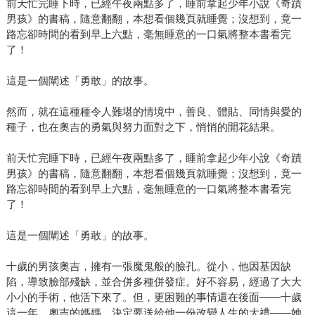
前天忙完睡下時，已經午夜兩點多了，睡前拿起少年小說《奇蹟
男孩》的書稿，隨意翻翻，本想看個幾頁就睡覺；沒想到，竟一
路忘卻時間的看到早上六點，毫無睡意的一口氣將整本書看完
了！
這是一個闡述「勇敢」的故事。
然而，就在這種種令人難堪的情境中，善良、體貼、同情與愛的
種子，也在奧吉的勇氣與努力面對之下，悄悄的開花結果。
前天忙完睡下時，已經午夜兩點多了，睡前拿起少年小說《奇蹟
男孩》的書稿，隨意翻翻，本想看個幾頁就睡覺；沒想到，竟一
路忘卻時間的看到早上六點，毫無睡意的一口氣將整本書看完
了！
這是一個闡述「勇敢」的故事。
十歲的男孩奧吉，擁有一張魔鬼般的臉孔。從小，他因基因缺
陷，導致臉部殘缺，並合併多種併發症。好不容易，經過了大大
小小的手術，他活下來了。但，更困難的事情還在後面——十歲
這一年，奧吉的媽媽，決定要送給他一份改變人生的大禮——她