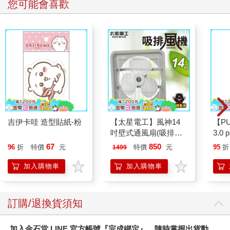
生叫醒的，其實是那個屁。總之，媽講這段故事時，還把所有動
您可能會喜歡
作都演出來，包括放屁的聲音。實在有夠、有夠、有夠、有夠好
笑！
媽說，那個放屁護士其實是個好人。她全程陪著媽，就連後來爸
回來、醫生來告訴他們我病得很重，她也都沒有離開她身邊。媽
還記得醫生跟她說我恐怕活不過那晚時，那個護士在她耳畔輕聲
安慰她：「由上帝所生的每個人，必戰勝世界。」隔天，在我撐
過一晚以後，也是那個護士牽著她的手，帶她看我第一眼。
媽說，那時，他們已經把我的狀況都告訴她了，她也有心理準備
要與我見面。她說，當她低頭初次瞥見我那張小小的、受擠壓的
臉，她只看見，我那雙好美的眼睛。
吉伊卡哇 造型貼紙-粉
【太星電工】風神14
【P
對了，媽很漂亮、爸也很帥。維亞也長得很美。如果你想知道的
吋壁式通風扇(吸排風
3.0
話。
機)
黑 
67
850
96
折
特價
元
特價
元
95
折
1499
加入購物車
加入購物車
訂購/退換貨須知
加入金石堂 LINE 官方帳號『完成綁定』，隨時掌握出貨動