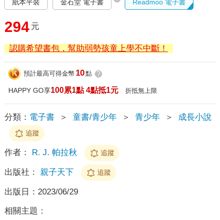
紙本平裝
金石堂 電子書
Readmoo 電子書
294
元
認購希望書包，幫助弱勢孩童上學不中斷！
10
預計最高可得金幣
點
?
100累1點 4點抵1元
HAPPY GO享
折抵無上限
分類：
電子書
＞
童書/青少年
＞
青少年
＞
成長小說
追蹤
作者：
R. J. 帕拉秋
追蹤
出版社：
親子天下
追蹤
出版日：
2023/06/29
相關主題：