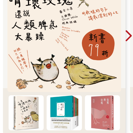
去康乃狄克州的橋港，而我住在北河高地，位於曼哈頓北端，距
離他家超過一小時車程。後來薩奇瑞和亞歷斯也上學了。有趣的
是，雖然克里斯多福搬得最遠，但比起薩奇瑞和亞歷斯，我們還
比較常見面。現在他們都有新朋友了，不過，要是在路上碰到，
他們還是對我不錯，會跟我打招呼。
我也有其他朋友，不過沒像克里斯多福、薩奇瑞、亞歷斯那麼要
好。比方說，小時候，薩奇瑞和亞歷斯會邀我參加他們的生日派
對，但喬伊、伊蒙、蓋比就從來不會。艾瑪邀過我一次，不過我
好久沒看到她了。克里斯多福的生日派對，我當然都有去。或許
我太過在意生日派對了吧。
3―我出生時
我喜歡聽媽說我出生時的故事，因為我聽了總是能大笑不已。不
是聽笑話的那種好笑，但每次只要媽一講，我和維亞就笑個不
停。
我在媽肚子裡時，沒人想過我會生成這個樣子。由於比我大四歲
的維亞出生時，就跟「去公園散步」一樣順利（根據媽媽自己的
形容），所以這次也不覺得要特別檢查。大約在我出生前兩個
月，醫師發現我的臉部有些地方不對勁，不過那時並不認為情況
有多嚴重。他們跟爸媽說我有兔脣等毛病。但他們說只是「小異