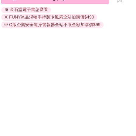
退換貨須知：
※ 金石堂電子書怎麼看
因版權保護，您在金石堂所購買的電子書僅能以金石堂專屬
※ FUNY冰晶渦輪手持製冷風扇全站加購價$490
的閱讀軟體開啟閱讀，無法以其他閱讀器或直接下載檔案。
依據「消費者保護法」第19條及行政院消費者保護處公告之
※ Q版企鵝安全隨身警報器全站不限金額加購價$99
「通訊交易解除權合理例外情事適用準則」，非以有形媒介
提供之數位內容或一經提供即為完成之線上服務，經消費者
事先同意始提供。（如：電子書、電子雜誌、下載版軟體、
虛擬商品…等），
不受「網購服務需提供七日鑑賞期」的限
制
。為維護您的權益，建議您先使用「試閱」功能後再付款
購買。