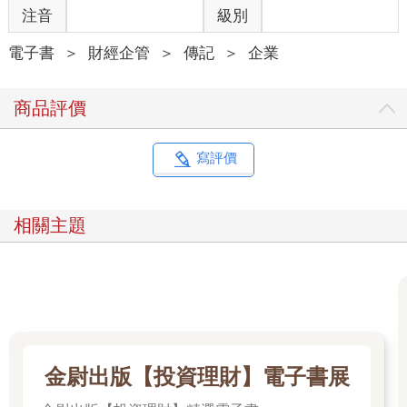
了台積電，提供晶圓代工服務。
注音
級別
當年，聯電原本也是走IDM的經營模式，後來發現美國有許多IC
電子書
＞
財經企管
＞
傳記
＞
企業
設計公司成立後需要產能，因此聯電成立了為這些客戶生產晶圓
的新公司，也因此誕生了專為客戶代工的經營模式。
商品評價
就在台積電成長與茁壯的同時，聯電啟動了五合一，讓聯電的生
產規模一度與台積電旗鼓相當，技術能力也相當。在當時，晶圓
寫評價
雙雄可謂形成了強烈的競爭態勢。
雖然當時台積電的客戶相對較多，營運也穩定成長，但看到聯電
相關主題
五合一後急起直追，台積電決定合併德碁與世大，以拉大與聯電
之間的競爭差距。
在九○年代初期，製程工程師之間雖然身處不同公司，但同業之間
彼此經常會相互交流，比較沒有保護智財的觀念。後來台積電開
始實施保護智財的機制，也成了拉開台積電與聯電之間技術競爭
的關鍵。加上後來台積電控告中芯、離職主管梁孟松等動作，都
是在發動智財戰爭來保護關鍵技術，以拉開與競爭者的距離。
金尉出版【投資理財】電子書展