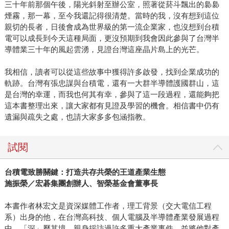
三十年前那個午後，陽光斜射至辦公室，照著從菸斗飄出的裊裊
煙霧，那一幕，至今我還記得很清楚。當時的我，沒有想到這位
親切的長者，日後會成為世界級的第一流企業家，也沒想到台積
電可以成長到今天這種局面，更沒預期到我會因此參與了台灣半
導體業三十年的風起雲湧，見證台灣這座晶片島上的光芒。
我相信，讀者可以從這些故事中獲得許多啟發，找到企業成功的
軌跡。台灣有張忠謀與台積電，還有一大群半導體護國群山，這
是台灣的幸運，而我也何其有幸，參與了這一段過程，還能夠把
這本書整理出來，讓大家都有見證及學習的機會。相信書中仍有
遺漏與疏失之處，也請大家多多包涵指教。
試閱
台積電致勝關鍵：打造共存共榮的王道產業生態
施振榮／宏碁集團創辦人、智榮基金會董事長
本書作者林宏文是資深媒體工作者，理工背景（交大電信工程
系）出身的他，在台灣高科技、個人電腦及半導體產業發展過程
中，「深」歷其境，親身採訪過許多重大產業事件，並將他對產