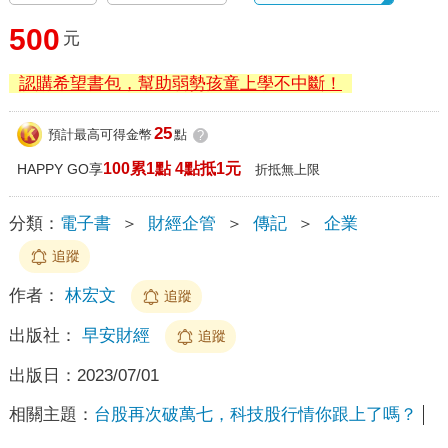
500
元
認購希望書包，幫助弱勢孩童上學不中斷！
25
預計最高可得金幣
點
?
100累1點 4點抵1元
HAPPY GO享
折抵無上限
分類：
電子書
＞
財經企管
＞
傳記
＞
企業
追蹤
作者：
林宏文
追蹤
出版社：
早安財經
追蹤
出版日：
2023/07/01
相關主題：
台股再次破萬七，科技股行情你跟上了嗎？