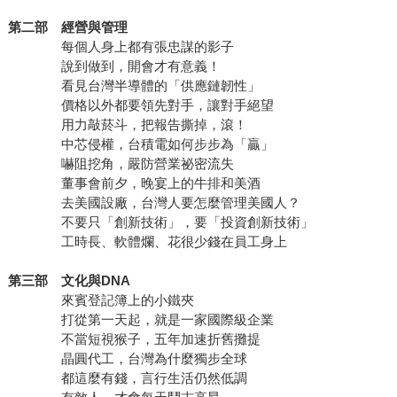
第二部 經營與管理
每個人身上都有張忠謀的影子
說到做到，開會才有意義！
看見台灣半導體的「供應鏈韌性」
價格以外都要領先對手，讓對手絕望
用力敲菸斗，把報告撕掉，滾！
中芯侵權，台積電如何步步為「贏」
嚇阻挖角，嚴防營業祕密流失
董事會前夕，晚宴上的牛排和美酒
去美國設廠，台灣人要怎麼管理美國人？
不要只「創新技術」，要「投資創新技術」
工時長、軟體爛、花很少錢在員工身上
第三部 文化與DNA
來賓登記簿上的小鐵夾
打從第一天起，就是一家國際級企業
不當短視猴子，五年加速折舊攤提
晶圓代工，台灣為什麼獨步全球
都這麼有錢，言行生活仍然低調