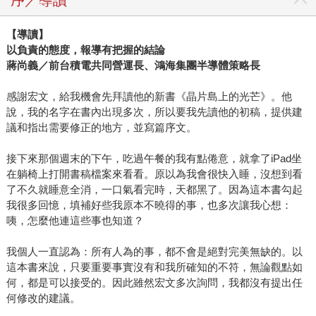
序／導讀
【導讀】
以負責的態度，報導有把握的結論
蔣尚義／前台積電共同營運長、鴻海集團半導體策略長
感謝宏文，給我機會先拜讀他的新書《晶片島上的光芒》。他
說，我的名字在書內出現多次，所以要我先讀他的初稿，提供建
議和指出需要修正的地方，並寫篇序文。
接下來那個週末的下午，吃過午餐的我有點倦意，就拿了iPad坐
在躺椅上打開書稿檔案來看看。原以為我會很快入睡，沒想到看
了不久就睡意全消，一口氣看完時，天都黑了。因為這本書勾起
我很多回憶，填補好些我原本不曉得的事，也多次讓我心想：
咦，怎麼他連這些事也知道？
我個人一直認為：所有人為的事，都不會是絕對完美無缺的。以
這本書來說，只要重要事實沒有和我所確知的不符，無論觀點如
何，都是可以接受的。因此雖然宏文多次詢問，我都沒有提出任
何修改的建議。