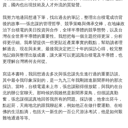
資，國內也出現技術及人才外流的質疑聲。
我努力地邊回想邊下筆，找出過去的筆記，整理出台積電成功背
後的故事──張忠謀的管理哲學、競爭策略與傳承交棒，在地緣政
治下台積電的美日投資與合作，全球半導體的競爭態勢，以及台
灣在全世界半導體的重要性。我想把每一個主題挖得更深，分析
得更仔細。我希望提供一些更貼近產業事實的觀點，幫助讀者理
解過去、現在與未來。最後我決定把三十年的採訪心得，較完整
地記錄與整理出版成書，讓大家可以更認識台積電及半導體，也
更理解台灣將何去何從。
寫這本書時，我回想過去多次與張忠謀先生進行過的重要訪談。
其中最令我印象深刻的，是一九九三年我剛踏進新聞界時的那次
採訪。當時，台積電還未上市，張忠謀顯得很放鬆，與我約在台
北的辦公室聊天。那時候的我雖然是新聞界菜鳥，但很認真勤
奮，張忠謀很認真地回答我所有的問題。採訪後，他拿出菸斗，
點起菸，天南地北的跟我聊起來，例如他正在做什麼運動、在哈
佛的生活點滴，包括大一新生的一百公尺游泳考試，他是如何艱
難地通過等等。