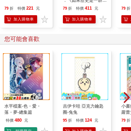
：《如果歷史是一群
喵》作者最新力作，附
221
411
79
折
特價
元
79
折
特價
元
79
折
【首卷特典】拉頁
加入購物車
加入購物車
您可能會喜歡
水平檔案-色・愛・
吉伊卡哇 亞克力鑰匙
小書
落・夢-總集篇
圈-兔兔
蘿蕾
480
124
特價
元
95
折
特價
元
79
折