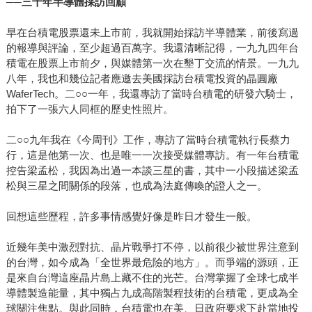
──三十年半導體採訪回顧
早在台積電股票還未上市前，我就開始採訪半導體業，前後寫過
的報導與評論，至少超過百萬字。我還清晰記得，一九九四年台
積電在股票上市前夕，與媒體第一次在墾丁交流的情景。一九九
八年，我也和幾位記者應邀去美國採訪台積電投資的晶圓廠
WaferTech。二○○一年，我還專訪了當時台積電的研發六騎士，
拍下了一張六人同框的歷史性照片。
二○○九年我在《今周刊》工作，專訪了當時台積電執行長蔡力
行，這是他第一次、也是唯一一次接受媒體專訪。有一年台積電
控告梁孟松，我因為出過一本談三星的書，其中一小段描述梁孟
松與三星之間關係的段落，也成為法庭傳喚的證人之一。
回想這些歷程，許多事情感覺好像是昨日才發生一般。
近幾年美中激烈對抗、晶片戰爭打不停，以前很少被世界注意到
的台灣，如今成為「全世界最危險的地方」。而爭端的源頭，正
是來自台灣這座晶片島上藏不住的光芒。台灣掌握了全球七成半
導體製造能量，其中獨占九成高階製程技術的台積電，更成為全
球關注焦點。與此同時，台積電也在美、日政府要求下赴當地投