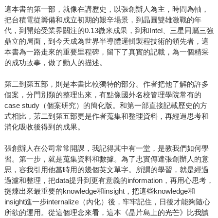
這本書的第一部，就像在講歷史，以張創辦人為主，時間為軸，
把台積電從籌備和成立初期的艱辛場景，到晶圓雙雄激戰的年
代，到開始受業界關注的0.13微米成果，到和Intel、三星同屬三強
鼎立的局面，到今天成為世界半導體邏輯製程技術的領先者，這
本書為一路走來的重要里程碑，留下了真實的記載，為一個精采
的成功故事，做了動人的描述。
第二到第五部，則是本書比較獨特的部分。作者把他了解的許多
個案，分門別類的整理出來，有點像國外名校管理學院常有的
case study（個案研究）的簡化版。和第一部直接記載歷史的方
式相比，苐二到第五部更是作者蒐集和整理資料，再經過思考和
消化吸收後得到的成果。
張創辦人在公司常常開課，我記得其中有一堂，是教我們如何學
習。第一步，就是蒐集資料和數據。為了忠實傳達張創辦人的意
思，容我引用他當時用的幾個英文單字。所謂的學習，就是經過
過濾和整理，把data提升到更有意義的information，再用心思考，
提煉出來最重要的knowledge和insight，把這些knowledge和
insight進一步internalize（內化）後，牢牢記住，日後才能夠隨心
所欲的運用。從這個理念來看，這本《晶片島上的光芒》比我讀