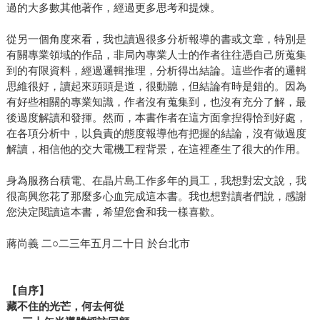
過的大多數其他著作，經過更多思考和提煉。
從另一個角度來看，我也讀過很多分析報導的書或文章，特別是
有關專業領域的作品，非局內專業人士的作者往往憑自己所蒐集
到的有限資料，經過邏輯推理，分析得出結論。這些作者的邏輯
思維很好，讀起來頭頭是道，很動聽，但結論有時是錯的。因為
有好些相關的專業知識，作者沒有蒐集到，也沒有充分了解，最
後過度解讀和發揮。然而，本書作者在這方面拿揑得恰到好處，
在各項分析中，以負責的態度報導他有把握的結論，沒有做過度
解讀，相信他的交大電機工程背景，在這裡產生了很大的作用。
身為服務台積電、在晶片島工作多年的員工，我想對宏文說，我
很高興您花了那麼多心血完成這本書。我也想對讀者們說，感謝
您決定閱讀這本書，希望您會和我一樣喜歡。
蔣尚義 二○二三年五月二十日 於台北市
【自序】
藏不住的光芒，何去何從