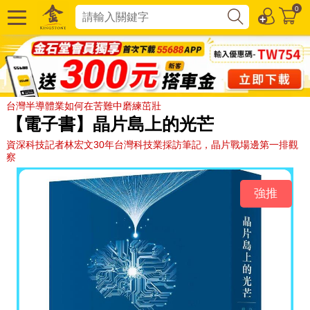
0
台灣半導體業如何在苦難中磨練茁壯
【電子書】晶片島上的光芒
資深科技記者林宏文30年台灣科技業採訪筆記，晶片戰場邊第一排觀
察
強推