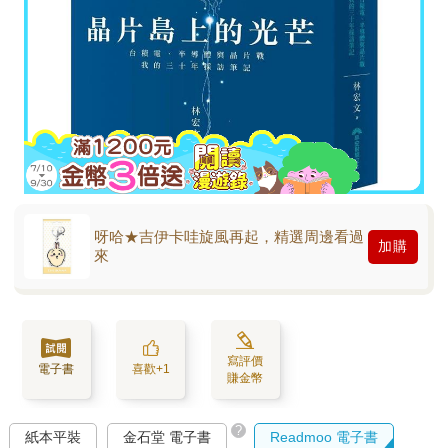
呀哈★吉伊卡哇旋風再起，精選周邊看過
加購
來
寫評價
電子書
喜歡+1
賺金幣
?
紙本平裝
金石堂 電子書
Readmoo 電子書