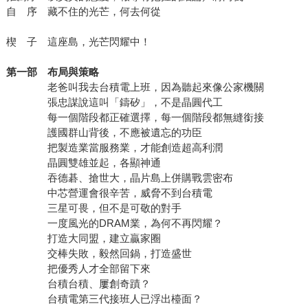
自 序 藏不住的光芒，何去何從
楔 子 這座島，光芒閃耀中！
第一部 布局與策略
老爸叫我去台積電上班，因為聽起來像公家機關
張忠謀說這叫「鑄矽」，不是晶圓代工
每一個階段都正確選擇，每一個階段都無縫銜接
護國群山背後，不應被遺忘的功臣
把製造業當服務業，才能創造超高利潤
晶圓雙雄並起，各顯神通
吞德碁、搶世大，晶片島上併購戰雲密布
中芯營運會很辛苦，威脅不到台積電
三星可畏，但不是可敬的對手
一度風光的DRAM業，為何不再閃耀？
打造大同盟，建立贏家圈
交棒失敗，毅然回鍋，打造盛世
把優秀人才全部留下來
台積台積、屢創奇蹟？
台積電第三代接班人已浮出檯面？