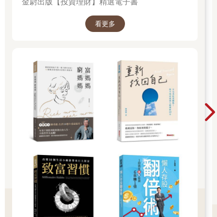
金尉出版【投資理財】精選電子書
台灣的定位，就是要做世界的朋友，與大陸、韓國、日本都不相
同。台灣能把分工的角色做到最好，也受到大家的歡迎及信任。
因為台灣的企業不會威脅到合作夥伴，在全球垂直分工的生態體
看更多
系中，所有合作夥伴也都樂於與台灣攜手共創價值。
台積電的成功關鍵，就是打造了一個共存共榮的王道產業生態。
台積電以其開放式的創新平台，站在半導體產業的制高點，以王
道的思維與合作夥伴共創價值並兼顧所有利益相關者的相對利益
平衡，不僅對整個生態圈都有利，也促進整個生態的蓬勃發展。
本書作者這三十年來，經歷半導體業界相當多重要事件，他更是
少數具有理工背景且文筆佳的記者。透過他對高科技產業的長期
觀察與分析，並把這些事件的重要經驗及教訓，以及台積電致勝
關鍵的點點滴滴記錄下來，很值得大家參考，在此將本書推薦給
各位讀者。