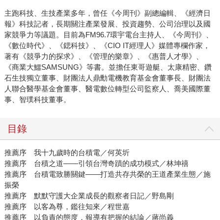
主跑科技、生技產業多年，曾任《今周刊》副總編輯、《經濟日
報》科技記者，長期關注產業發展、投資趨勢、公司治理以及國
家競爭力等議題。目前為FM96.7環宇電台主持人、《今周刊》、
《數位時代》、《鍶科技》、《CIO IT經理人》媒體專欄作家，
著有《競爭力的探求》、《管理的樂章》、《惠普人才學》、
《商業大鱷SAMSUNG》等書。並擔任東哥遊艇、太康精密、鑽
石生技獨立董事、財團法人鼎勳電機教育基金會董事長、財團法
人聯合醫學基金會董事、醫電數位轉型公司監察人、喬美國際董
事、智璞科技董事。
目錄
推薦序 我十九歲時的台積電／何英圻
推薦序 台積之道——引領台灣奇蹟的成功模式／林坤禧
推薦序 台積電致勝關鍵——打造共存共榮的王道產業生態／施
振榮
推薦序 默默守護大企業成長的觀察者日記／野島剛
推薦序 以客為尊，鑑往知來／程世嘉
推薦序 以負責的態度，報導有把握的結論／蔣尚義