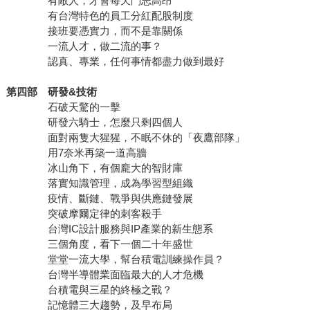
有敵人，才會每天鬥志高昂
有台灣特色的員工分紅配股制度
接班要憑實力，而不是靠關係
一流人才，做二流的事？
認真、專業，任何事情都盡力做到最好
第四部 研發&技術
石破天驚的一擊
研發六騎士，怎麼只剩四個人
面對兩隻大猩猩，不眠不休的「夜鷹部隊」
用7奈米再築一道高牆
冰山角下，有個龐大的智財庫
落實知識管理，成為學習型組織
疫情、斷鏈、戰爭與供應鏈發展
突破摩爾定律的刺客殺手
台灣IC設計服務與IP產業的新生態系
三個角度，看下一個二十年盛世
堂堂一流大學，幫台積電訓練操作員？
台灣半導體業面臨最大的人才危機
台積電與三星的終極之戰？
記憶體三大趨勢，及早布局