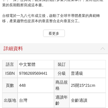
業的長期觀察寫成這本書。
台積電於一九八七年成立後，啟動了全球半導體產業的典範轉
移，產業趨勢也從原本的垂直整合走向垂直分工。
晶圓代工的技術含量高，投資金額也相當大，有非常高的進入門
看更多
檻。尤其高科技景氣起起伏伏，半導體技術要持續發展，就需要
長期穩定的投資。但由於奉行資本主義的美國企業往往較為短
視，缺乏長期持續穩定的投資，造成DRAM領域後來被日、韓等
詳細資料
國超越。
八○年代中期，矽谷的華人創立了許多IC設計公司。基於產業分工
語言
中文繁體
裝訂
的思維，他們到亞洲找生產代工廠。然而，先前的整合元件製造
ISBN
9786269569441
分級
普通級
廠（IDM）是垂直整合的經營模式，都是在有閒置產能的情況
下，才會替他們服務，因此當這些IC設計公司有特殊需求時，往
商品規
往無法獲得所需要的服務。
頁數
448
25開15*21cm
格
而台積電創辦人張忠謀先生是美國半導體業最資深的經理人之
適讀年
出版地
台灣
全齡適讀
一，他曾任職美國德州儀器公司，並擔任過積體電路部門總經
齡
理。他看到IDM的盲點，因此回台擔任工研院院長，後來又創辦