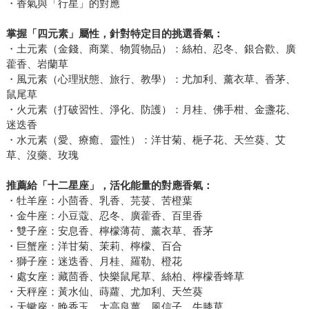
・香氣與「行星」的對應
掌握「四元素」屬性，針對特定目的挑選香氣：
・土元素（金錢、商業、物質物品）：絲柏、忍冬、銀合歡、廣
藿香、岩蘭草
・風元素（心理狀態、旅行、教學）：尤加利、薰衣草、香茅、
鼠尾草
・火元素（打破習性、淨化、防護）：月桂、佛手柑、金盞花、
迷迭香
・水元素（愛、療癒、靈性）：洋甘菊、梔子花、天竺葵、艾
草、沒藥、玫瑰
推薦給「十二星座」，活化能量的對應香氣：
・牡羊座：小茴香、乳香、芫荽、苦橙葉
・金牛座：小豆蔻、忍冬、廣藿香、百里香
・雙子座：安息香、檸檬薄荷、薰衣草、香茅
・巨蟹座：洋甘菊、茉莉、檸檬、百合
・獅子座：迷迭香、月桂、羅勒、橙花
・處女座：藏茴香、快樂鼠尾草、絲柏、檸檬香蜂草
・天秤座：黃水仙、蒔蘿、尤加利、天竺葵
・天蠍座：晚香玉、大高良薑、風信子、牛膝草