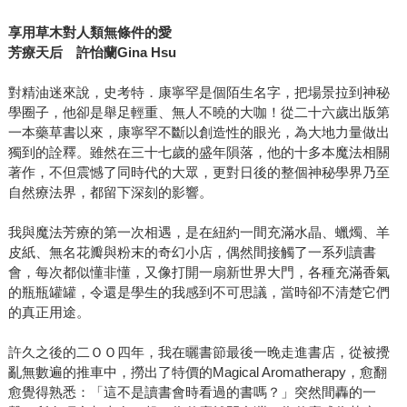
享用草木對人類無條件的愛
芳療天后 許怡蘭
Gina Hsu
對精油迷來說，史考特．康寧罕是個陌生名字，把場景拉到神秘
學圈子，他卻是舉足輕重、無人不曉的大咖！從二十六歲出版第
一本藥草書以來，康寧罕不斷以創造性的眼光，為大地力量做出
獨到的詮釋。雖然在三十七歲的盛年隕落，他的十多本魔法相關
著作，不但震憾了同時代的大眾，更對日後的整個神秘學界乃至
自然療法界，都留下深刻的影響。
我與魔法芳療的第一次相遇，是在紐約一間充滿水晶、蠟燭、羊
皮紙、無名花瓣與粉末的奇幻小店，偶然間接觸了一系列讀書
會，每次都似懂非懂，又像打開一扇新世界大門，各種充滿香氣
的瓶瓶罐罐，令還是學生的我感到不可思議，當時卻不清楚它們
的真正用途。
許久之後的二ＯＯ四年，我在曬書節最後一晚走進書店，從被攪
亂無數遍的推車中，撈出了特價的Magical Aromatherapy，愈翻
愈覺得熟悉：「這不是讀書會時看過的書嗎？」突然間轟的一