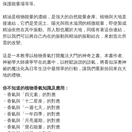
保護能量場等等。
精油是植物能量的濃縮，是強大的自然能量倉庫。植物與大地直
接連結，它們是受泥土、陽光與雨水滋潤的精微能量，即使製成
精油依然在其中振動。而人類也屬於大地，同樣有著這份連結，
所以我們可以將自己內在的振動與精油的振動結合，來創造出所
需的改變。
這是一本教導以植物香氣打開魔法大門的神奇之書。本書作者、
神祕學大師康寧罕在此書中，以輕鬆詼諧的語氣，將看似深奧神
祕的魔法化為日常生活中最簡單的行動，讓我們重新拾回來自大
地的禮物。
你不知道的植物香氣知識及應用：
・香氣與「四元素」的對應
・香氣與「十二星座」的對應
・香氣與「一週七天」的對應
・香氣與「一年四季」的對應
・香氣與「月亮週期」的對應
・香氣與「寶石能量」的對應