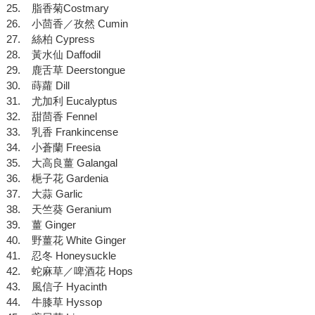
25. 脂香菊Costmary
26. 小茴香／孜然 Cumin
27. 絲柏 Cypress
28. 黃水仙 Daffodil
29. 鹿舌草 Deerstongue
30. 蒔蘿 Dill
31. 尤加利 Eucalyptus
32. 甜茴香 Fennel
33. 乳香 Frankincense
34. 小蒼蘭 Freesia
35. 大高良薑 Galangal
36. 梔子花 Gardenia
37. 大蒜 Garlic
38. 天竺葵 Geranium
39. 薑 Ginger
40. 野薑花 White Ginger
41. 忍冬 Honeysuckle
42. 蛇麻草／啤酒花 Hops
43. 風信子 Hyacinth
44. 牛膝草 Hyssop