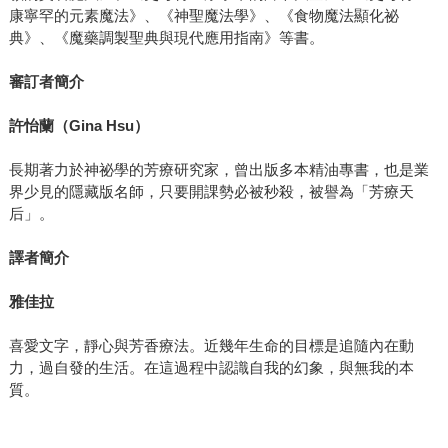
康寧罕的元素魔法》、《神聖魔法學》、《食物魔法顯化祕
典》、《魔藥調製聖典與現代應用指南》等書。
審訂者簡介
許怡蘭（
Gina Hsu
）
長期著力於神祕學的芳療研究家，曾出版多本精油專書，也是業
界少見的隱藏版名師，只要開課勢必被秒殺，被譽為「芳療天
后」。
譯者簡介
雅佳拉
喜愛文字，靜心與芳香療法。近幾年生命的目標是追隨內在動
力，過自發的生活。在這過程中認識自我的幻象，與無我的本
質。