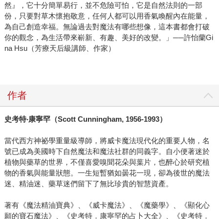
然』，它十分簡單易行，並不危險可怕，它是自然法則的一部
份，只要對草木懷抱敬意，任何人都可以用香氣喚醒內在能量，
為自己創造幸福。無論過去對魔法有哪些想像，這本書都會打破
你的觀念，為生活帶來嶄新、有趣、美好的改變。」──許怡蘭Gi
na Hsu（芳療天后級講師、作家）
作者
史考特
‧
康寧罕（
Scott Cunningham, 1956-1993
）
當代西方神祕學重量級導師，將威卡魔法現代化的重要人物，名
號已成為美國時下自然魔法和魔法社群的同義字。自小便著迷於
植物與藥草的世界，不僅喜愛嗅聞花朵與葉片，也醉心於研究植
物的香氣與能量狀態。一生短暫猶如曇花一現，卻為後世的魔法
迷、精油迷、藥草迷們留下了無比珍貴的智慧資產。
著有《魔法精油寶典》、《威卡魔法》、《魔藥學》、《顯化心
願的寶石魔法》、《史考特．康寧罕的占卜大全》、《史考特．