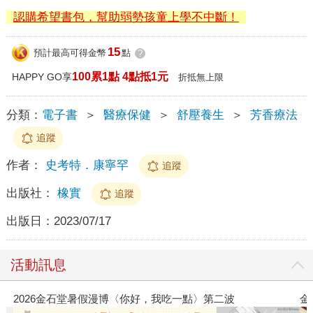
認購希望書包，幫助弱勢孩童上學不中斷！
15
預計最高可得金幣
點
?
100累1點 4點抵1元
HAPPY GO享
折抵無上限
分類：
電子書
＞
醫療保健
＞
舒壓養生
＞
芳香療法
追蹤
作者：
史考特．康寧罕
追蹤
出版社：
橡實
追蹤
出版日：
2023/07/17
活動訊息
2026金石堂暑假漫博〈你好，我吃一點〉第二波
金