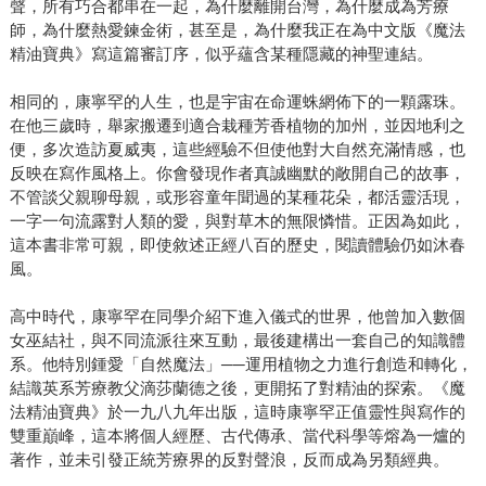
聲，所有巧合都串在一起，為什麼離開台灣，為什麼成為芳療
師，為什麼熱愛鍊金術，甚至是，為什麼我正在為中文版《魔法
精油寶典》寫這篇審訂序，似乎蘊含某種隱藏的神聖連結。
相同的，康寧罕的人生，也是宇宙在命運蛛網佈下的一顆露珠。
在他三歲時，舉家搬遷到適合栽種芳香植物的加州，並因地利之
便，多次造訪夏威夷，這些經驗不但使他對大自然充滿情感，也
反映在寫作風格上。你會發現作者真誠幽默的敞開自己的故事，
不管談父親聊母親，或形容童年聞過的某種花朵，都活靈活現，
一字一句流露對人類的愛，與對草木的無限憐惜。正因為如此，
這本書非常可親，即使敘述正經八百的歷史，閱讀體驗仍如沐春
風。
高中時代，康寧罕在同學介紹下進入儀式的世界，他曾加入數個
女巫結社，與不同流派往來互動，最後建構出一套自己的知識體
系。他特別鍾愛「自然魔法」──運用植物之力進行創造和轉化，
結識英系芳療教父滴莎蘭德之後，更開拓了對精油的探索。《魔
法精油寶典》於一九八九年出版，這時康寧罕正值靈性與寫作的
雙重巔峰，這本將個人經歷、古代傳承、當代科學等熔為一爐的
著作，並未引發正統芳療界的反對聲浪，反而成為另類經典。