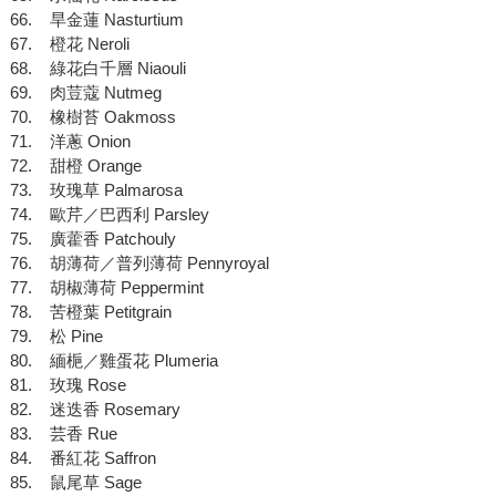
66. 旱金蓮 Nasturtium
67. 橙花 Neroli
68. 綠花白千層 Niaouli
69. 肉荳蔻 Nutmeg
70. 橡樹苔 Oakmoss
71. 洋蔥 Onion
72. 甜橙 Orange
73. 玫瑰草 Palmarosa
74. 歐芹／巴西利 Parsley
75. 廣藿香 Patchouly
76. 胡薄荷／普列薄荷 Pennyroyal
77. 胡椒薄荷 Peppermint
78. 苦橙葉 Petitgrain
79. 松 Pine
80. 緬梔／雞蛋花 Plumeria
81. 玫瑰 Rose
82. 迷迭香 Rosemary
83. 芸香 Rue
84. 番紅花 Saffron
85. 鼠尾草 Sage