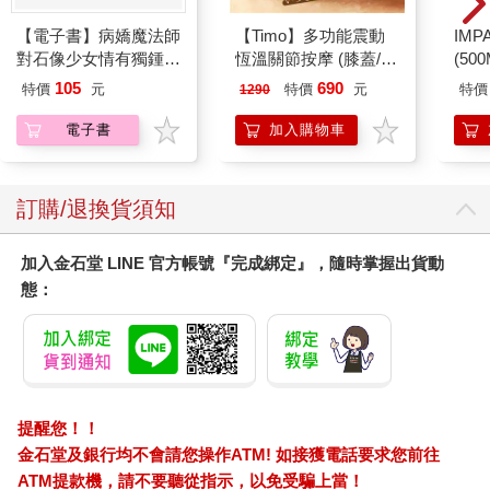
【電子書】病嬌魔法師
【Timo】多功能震動
IM
對石像少女情有獨鍾
恆溫關節按摩 (膝蓋/
(50
——魔女融化在愛徒的
肩/手肘通用) 無線充電
IMC
105
690
特價
元
特價
元
特價
1290
熱吻裡【漫畫版】(1)
加熱護膝 智能震動護
膝熱敷 【單入組】
電子書
加入購物車
訂購/退換貨須知
加入金石堂 LINE 官方帳號『完成綁定』，隨時掌握出貨動
態：
提醒您！！
金石堂及銀行均不會請您操作ATM! 如接獲電話要求您前往
ATM提款機，請不要聽從指示，以免受騙上當！