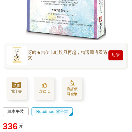
呀哈★吉伊卡哇旋風再起，精選周邊看過
加購
來
寫評價
電子書
喜歡+1
賺金幣
紙本平裝
Readmoo 電子書
336
元