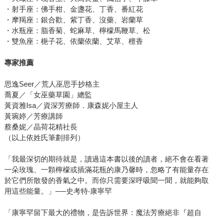
・射手座：佛手柑、金盞花、丁香、番紅花
・摩羯座：銀合歡、紫丁香、沒藥、岩蘭草
・水瓶座：脂香菊、蛇麻草、檸檬馬鞭草、松
・雙魚座：梔子花、依蘭依蘭、艾草、檀香
專家推薦
思逸Seer／荒人巫思手抄格主
喬夏／「女巫藥草園」總監
黃資雅Isa／資深芳療師．康森妮小屋主人
黃琬婷／芳療講師
蔡桑妮／晶荷花精社長
（以上依姓氏筆劃排列）
「我最深切的期待就是，讀過這本書以後的讀者，絕不會在看著
一朵玫瑰、一顆檸檬或插滿花瓶的康乃馨時，忽略了有能量存在
於它們所散發的香氣之中。而你只需要深呼吸聞一聞，就能夠取
用這些能量。」──史考特‧康寧罕
「康寧罕留下最大的禮物，是告訴世界：魔法芳療絕非『超自