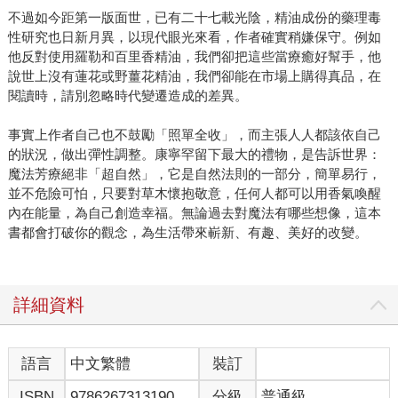
不過如今距第一版面世，已有二十七載光陰，精油成份的藥理毒
性研究也日新月異，以現代眼光來看，作者確實稍嫌保守。例如
他反對使用羅勒和百里香精油，我們卻把這些當療癒好幫手，他
說世上沒有蓮花或野薑花精油，我們卻能在市場上購得真品，在
閱讀時，請別忽略時代變遷造成的差異。
事實上作者自己也不鼓勵「照單全收」，而主張人人都該依自己
的狀況，做出彈性調整。康寧罕留下最大的禮物，是告訴世界：
魔法芳療絕非「超自然」，它是自然法則的一部分，簡單易行，
並不危險可怕，只要對草木懷抱敬意，任何人都可以用香氣喚醒
內在能量，為自己創造幸福。無論過去對魔法有哪些想像，這本
書都會打破你的觀念，為生活帶來嶄新、有趣、美好的改變。
詳細資料
語言
中文繁體
裝訂
ISBN
9786267313190
分級
普通級