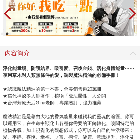
內容簡介
淨化能量場、防護結界、吸引愛、召喚金錢、活化身體能量
⋯⋯
享用草木對人類無條件的愛，調製魔法精油的必備手冊！
★認識魔法精油的第一本書，全美銷售逾20萬冊
★當代神祕學大師著作，植物「魔法屬性」大公開
★台灣芳療天后Gina老師，專業審訂，強力推薦
魔法精油是是藉由大地的香氣能量來碰觸我們靈魂的途徑。你可
以運用它，在生命中顯化出各種你需要的正向轉化。嗅聞特定的
植物香氣，加上視覺化的觀想儀式，你可以為自己的生活帶來：
愛、平靜、喜悅、幸福、財富、戀情、健康、意識揚升、淨化及