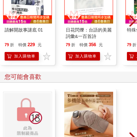
請解開故事謎底 01
日花閃爍：台語的美麗
特殊傳
詞彙&一百首詩
229
356
79
折
特價
元
79
折
特價
元
79
折
加入購物車
加入購物車
您可能會喜歡