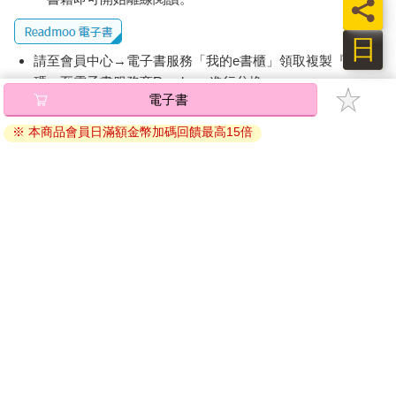
員
日
請至會員中心→電子書服務「我的e書櫃」領取複製『兌換
碼』至電子書服務商Readmoo進行兌換。
電子書
退換貨須知：
※ 本商品會員日滿額金幣加碼回饋最高15倍
因版權保護，您在金石堂所購買的電子書僅能以金石堂專屬
的閱讀軟體開啟閱讀，無法以其他閱讀器或直接下載檔案。
依據「消費者保護法」第19條及行政院消費者保護處公告之
「通訊交易解除權合理例外情事適用準則」，非以有形媒介
提供之數位內容或一經提供即為完成之線上服務，經消費者
事先同意始提供。（如：電子書、電子雜誌、下載版軟體、
虛擬商品…等），
不受「網購服務需提供七日鑑賞期」的限
制
。為維護您的權益，建議您先使用「試閱」功能後再付款
購買。