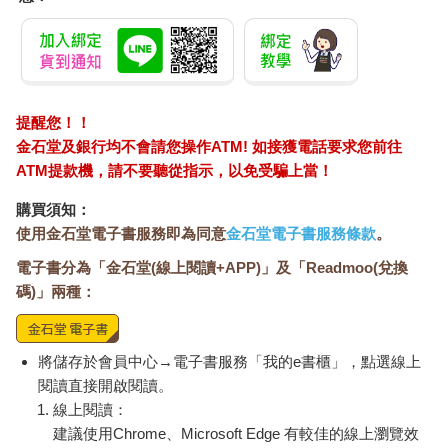
吸食燃燒的塑膠來得到快感。無論在任何地方、以任何方式，他
們都試圖忘卻一切。
沒有人想死在獄中。我們竭盡所能挽救生命，讓犯人在服完刑後
能夠回家。如果有人看起來很沮喪或沉默寡言，我們分析他們的
精神狀態，並詢問他們是否有任何自殘念頭或計劃。In-reach心理
提醒您！！
健康服務團隊每天都會收到許多這樣的轉診。迪恩特別擅長讓人
金石堂及銀行均不會請您操作ATM! 如接獲電話要求您前往
們在情緒問題上對他坦誠以待。他幾乎是不停在監獄裡跑來跑
ATM提款機，請不要聽從指示，以免受騙上當！
去，從一場心理危機到另一場心理危機，並做出實質的改變。有
些人會以割傷或摳抓自己來應對焦慮，也就是所謂的「切割」。
購買須知：
他們的身體在康復的各個階段皆佈滿傷疤——但他們堅信這只是
使用金石堂電子書服務即為同意
金石堂電子書服務條款
。
一種應對機制，他們實際上並不想死。有一度，在差不多一千出
電子書分為「金石堂(線上閱讀+APP)」及「Readmoo(兌換
頭的人口中，大約有七十人加入了ACCT照護計劃。這是一個可
怕的統計數據。
碼)」兩種：
史蒂芬因一天處理三十件急救呼叫而受到典獄長的嘉獎。那段期
間，監獄裡有危險的鴉片類藥物吩坦尼（fentanyl）滲入。它起效
將儲存於會員中心→電子書服務「我的e書櫃」，點選線上
迅速，囚犯們把它與香料混在一起吸食。許多人會立刻中止呼吸
閱讀直接開啟閱讀。
或癲癇重積狀態。儘管給了雙倍劑量的鴉片類解毒劑納洛酮，但
線上閱讀：
有些人仍然沒有反應。他們不得不被轉往外部醫院，在那裡還需
建議使用Chrome、Microsoft Edge 有較佳的線上瀏覽效
要靠人工呼吸器維持生命。史蒂芬在十二個月內救回了二百八十