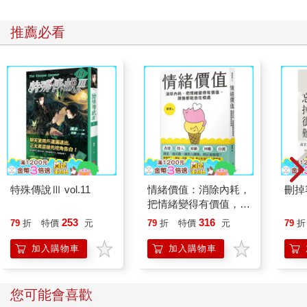
好預兆。我以最快的速度跑向那個地點。我順著燃燒的氣味和側
翼樓上鳴響的煙霧警報器前進，直到我看到一群獄警，個個身材
推薦必看
魁梧的男人，以能在健身房裡忍受多少身體上的疼痛而自豪，相
互扶持地蜷縮在平台角落。他們無聲地哭泣——顯然處於震驚狀
態。我急忙趕到那間牢房，看到整個牢房被黑煙吞沒，仔細一
看，我可以看到床墊上燒了一個大洞，地板是濕的——但病人不
見了。
我很困惑。然後一名獄警介入指引我。原來，每個牢房都裝有一
個撒水設備，這是一個可以拆卸的圓孔，在無需打開牢門的情況
下，軟管可以穿過圓孔，但這會有回燃和進一步擴散的風險。監
獄是一個火藥桶，火勢可能會從一個牢房蔓延到另一個牢房。獄
警們已經透過門上的孔洞撲滅了火焰，但牢房裡仍籠罩在有毒煙
特殊傳說Ⅲ vol.11
情緒價值：消除內耗，
刪掉
霧中。獄警們小心翼翼地把這名男子抬到鄰近的一間空牢房接受
把情緒變得有價值，跟
治療。在搬移過程中，他燒傷的皮膚在獄警手中如紙片般剝落，
誰都能自在相處
253
316
79
折
特價
元
79
折
特價
元
79
折
露出燒焦發黑的肌肉。可以理解，獄警們因目睹這一切而感到崩
潰。
加入購物車
加入購物車
我跑到新地點協助我的同事，他們已在努力救治，因為病患的靜
脈嚴重受損，他們正盡力尋找他身上任何沒有被燒傷的區域以便
注射止痛針。一眼望去，我估計他至少有百分之六十的燒傷面
您可能會喜歡
積，並且有嚴重脫水、休克、感染和死亡風險。終於，我們在他