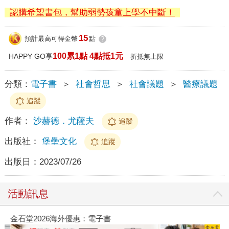
認購希望書包，幫助弱勢孩童上學不中斷！
15
預計最高可得金幣
點
?
100累1點 4點抵1元
HAPPY GO享
折抵無上限
分類：
電子書
＞
社會哲思
＞
社會議題
＞
醫療議題
追蹤
作者：
沙赫德．尤薩夫
追蹤
出版社：
堡壘文化
追蹤
出版日：
2023/07/26
活動訊息
金石堂2026海外優惠：電子書