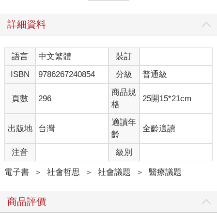
史蒂芬護理師危機處理表現出色：處變不驚，特別令人安心。她
被暱稱為納洛酮（Naloxone）女王，擅長用這種藥物把人救活，
否則他們會死於鴉片類藥物過量。史蒂芬是一個敏感的氣喘患
詳細資料
者，她自己每隔幾個月就需要住院治療。我們所有人都覺得由她
照護這些吸食有毒物質的男人實在諷刺極了。然而，她把重達十
二公斤的醫療應變包扛在背上開始奔跑，其中有著氧氣瓶，以及
語言
中文繁體
裝訂
她進入未知世界時可能會用到的所有設備及藥物。
ISBN
9786267240854
分級
普通級
在另一天，史蒂芬可能正在回覆紅色代碼（Code Red）。紅色代
碼是涉及血液的緊急情況，可能是毆打、刺傷或自殘，所有這些
商品規
都是時常發生的事。史蒂芬會和一名醫療助理一起趕至代碼處，
頁數
296
25開15*21cm
格
可能是克莉斯、維多利亞或蘇菲其中一人。他們有幾分鐘時間趕
至地點，那個地點可能是監獄中的任何地方。我們所有人幾乎每
適讀年
出版地
台灣
全齡適讀
天都處於從一個緊急情況衝到下一個緊急情況的狀態，根本沒有
齡
任何空檔可以寫下記錄。而值得一再重複的是，醫療記錄可以阻
止專業律師們在死因裁判法庭上把你撕成碎片。
注音
級別
監獄中一個主要問題是香料。一些囚犯沉迷於香料，為了它什麼
事都做得出來，他們甚至為了得到它而任人毆打或羞辱。一個臭
電子書
＞
社會哲思
＞
社會議題
＞
醫療議題
名昭彰的人會「以一拳換一口」，讓人們使盡全力揍他的臉，只
為吸一口香料。他下巴脫臼過無數次了，總是歪著嘴笑地走來走
商品評價
去。獄警們告訴我，這些攻擊有時會被拍下並上傳到網路上，需
要由安全團隊撤下，以免損害監獄的聲譽。我們已經被譽為英國