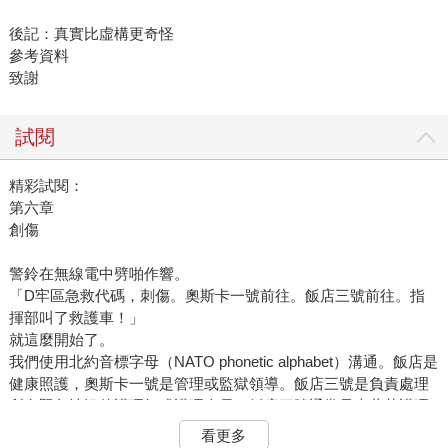
後記：真實比虛構更奇怪
參考資料
致謝
試閱
精彩試閱：
第六章
創傷
警鈴在無線電中劈啪作響。
「D牢區急救代碼，刺傷。奧斯卡一號前往。飯店三號前往。指
揮部叫了救護車！」
就這麼開始了。
我們使用北約音標字母（NATO phonetic alphabet）溝通。飯店是
健康照護，奧斯卡一號是管理或監獄領導。飯店三號是負責處理
所有緊急情況的護理師或護理人員。飯店三號通常是史蒂芬護理
師。
看更多