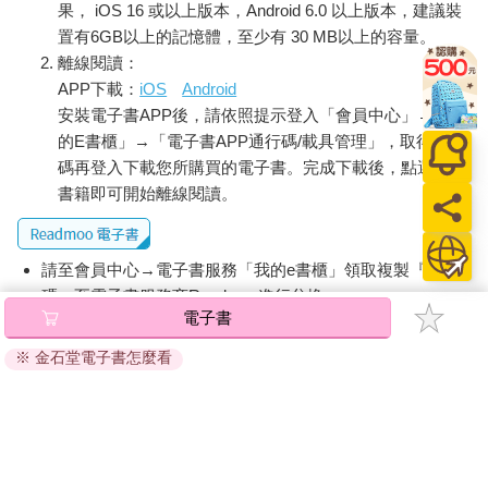
果， iOS 16 或以上版本，Android 6.0 以上版本，建議裝
七條人命，典獄長給了她一張五十英鎊的消費券和一張「感謝
置有6GB以上的記憶體，至少有 30 MB以上的容量。
卡」。授勳一枚官佐勳章（OBE）會更適合。她是個真正的英
離線閱讀：
雄，謙虛到不願接受祝賀。
APP下載：
iOS
Android
「這是我份內之事，」史蒂芬說。
安裝電子書APP後，請依照提示登入「會員中心」→「我
如果史蒂芬正在處理一個急救代碼，而無線電中又傳來另一起緊
急情況，那麼飯店四號或輪值表上下一位有空的護理師就會出
的E書櫃」→「電子書APP通行碼/載具管理」，取得通行
勤。如果又傳來另一起緊急情況，接著又是另一起，那麼無線電
碼再登入下載您所購買的電子書。完成下載後，點選任一
呼叫會要飯店全員出動。如果這是一起非常嚴重的急救事件，而
書籍即可開始離線閱讀。
飯店需要支援，他們會呼叫醫生——這代表情況正在急速惡化。
於是我會終止任何問診，向我的病患道歉並請他們離開，鎖上身
後的房門並開始奔跑。
請至會員中心→電子書服務「我的e書櫃」領取複製『兌換
我們把每一次急救視為一場戰役，奮力把我們的病人從死亡邊緣
碼』至電子書服務商Readmoo進行兌換。
拉回。有時，一個狹小的牢房裡會有四五名醫護人員。一些牢房
電子書
被非正式地當作側翼樓商店使用，所有備用的空間都堆滿物品。
退換貨須知：
其他的則是相對空無一物，牆上只有塗鴉和半裸的海報。在這個
※ 金石堂電子書怎麼看
因版權保護，您在金石堂所購買的電子書僅能以金石堂專屬
監禁空間裡，我們必須相互翻過越過，對一個人進行急救，使他
的閱讀軟體開啟閱讀，無法以其他閱讀器或直接下載檔案。
起死回生。每個牢房都是一個完整的世界，家人的照片由上往下
依據「消費者保護法」第19條及行政院消費者保護處公告之
俯視著我們。萬用黏土（Blu-Tack）和口香糖在監獄裡是禁品，
「通訊交易解除權合理例外情事適用準則」，非以有形媒介
因為它們可以用來堵住鑰匙孔。如果有囚犯拿到一串鑰匙，他們
提供之數位內容或一經提供即為完成之線上服務，經消費者
可以用口香糖做模具，複製鑰匙並逃脫。這聽起來很荒謬，像電