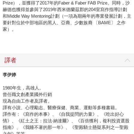
Prize），並獲得了2017年的Faber & Faber FAB Prize。同時，沙
赫德也獲得並參與了2019年西米德蘭茲郡的204室寫作指導計劃
和Middle Way Mentoring計劃（一項為期兩年的專業發展計劃，主
要針對位於中部地區的黑人、亞裔、少數族裔 〔BAME〕 之作
家）。
譯者
李伊婷
1980年生，高雄人。
曾任職文創產業國外行銷
現為自由工作者及譯者。
譯有小說、心理勵志、醫療保健、商業、運動等多種書籍。
譯作有：《寫作的本事》、《自我提問的力量》、《吃出好心
情》、《紅土之王：拉法‧納達爾》、《百倍獲利，複利投資選股
指南》、《我睡不著的那一年》、《聖殿騎士懸疑系列之一聖殿
之劍》等等。