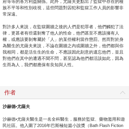
府等等的各方利益關係。此外，尤薩夫更點出了監獄中存在的種
族不平等和性別歧視，這些問題對囚犯和監獄工作人員的影響非
常深遠。
對許多人來說，在監獄圍牆之後的人們是犯罪者，他們觸犯了法
律，更甚者有些還剝奪了他人的性命，他們甚至不應該擁有人
權，或應該要剝奪屬於「人」的某些權利當作懲罰。然而對於身
為醫生的尤薩夫來說，不論在圍牆之內或圍牆之外，他們都與你
我相同，都是活生生的生命，不應該因此刻意的遺忘他們，並且
對他們在其中的遭遇不聞不問，甚至認為他們都活該如此，因為
生而為人，我們都應保有良知與人性。
作者
沙赫德•尤薩夫
沙赫德•尤薩夫醫生是一名全科醫生，服務於監獄、藥物濫用和遊
民社區。他入圍了2016年巴斯極短篇小說獎（Bath Flash Fiction