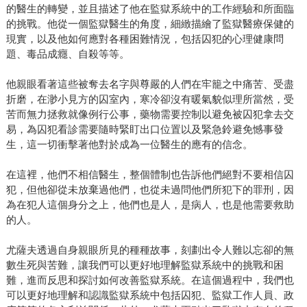
的醫生的轉變，並且描述了他在監獄系統中的工作經驗和所面臨
的挑戰。他從一個監獄醫生的角度，細緻描繪了監獄醫療保健的
現實，以及他如何應對各種困難情況，包括囚犯的心理健康問
題、毒品成癮、自殺等等。
他親眼看著這些被奪去名字與尊嚴的人們在牢籠之中痛苦、受盡
折磨，在渺小見方的囚室內，寒冷卻沒有暖氣貌似理所當然，受
苦而無力拯救就像例行公事，藥物需要控制以避免被囚犯拿去交
易，為囚犯看診需要隨時緊盯出口位置以及緊急鈴避免憾事發
生，這一切衝擊著他對於成為一位醫生的應有的信念。
在這裡，他們不相信醫生，整個體制也告訴他們絕對不要相信囚
犯，但他卻從未放棄過他們，也從未過問他們所犯下的罪刑，因
為在犯人這個身分之上，他們也是人，是病人，也是他需要救助
的人。
尤薩夫透過自身親眼所見的種種故事，刻劃出令人難以忘卻的無
數生死與苦難，讓我們可以更好地理解監獄系統中的挑戰和困
難，進而反思和探討如何改善監獄系統。在這個過程中，我們也
可以更好地理解和認識監獄系統中包括囚犯、監獄工作人員、政