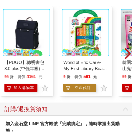
的腳上找到一小塊沒有被火燒傷的皮膚，我固定了一根珍貴的針
頭，為他注射嗎啡和液體。護理師們告訴我，這個人在痛苦哭喊
中跟他們說了一些事發經過。他一直在吸食香料接著失去意識。
他把點燃的捲菸掉在自己身上。當他身上的纖維衣物著火，置身
在火焰中時，他恢復了知覺。
空中救護車在幾分鐘內抵達，他們把他送到當地的燒傷中心，幸
運的是，距離只有幾英里遠。接下來的幾天，我們都想著他的情
況如何，但沒有任何消息。終於，在一週後，所有在當時參與照
護他、奮力維繫其生命的人員——官員和健康照護人員——都被
【PUGO】聰明書包
World of Eric Carle-
韓國S
叫到教堂，我們被告知那名病患因傷勢嚴重而死。典獄長和一名
3.0 plus(中低年級)酷
My First Library Board
山鬼
健康照護代表必須親自向他的親屬通報這個消息。他們悲痛欲絕
黑 全新進化玩美上市
Book Block Set
450
——他留下一個年幼的家庭。
4161
581
95
折
特價
元
9
折
特價
元
59
折
除了香料的危害外，火災的風險也總是很高，因為男人們有時會
加入購物車
立即代訂
用沸騰的水壺互相攻擊，這可能會導致電器走火。二○一五年，監
獄禁止吸煙和打火機。但這些人很聰明，可以拆開水壺取出電
線，輕鬆點火。
香菸常被私帶進來並以高價出售。當囚犯用光時，他們會抽塗上
訂購/退換貨須知
香料、煤焦油洗髮精或任何他們能找到的其他化學物質的白紙。
香蕉曾一度被禁止，因為囚犯過去常常偷香蕉皮，他們把香蕉皮
加入金石堂 LINE 官方帳號『完成綁定』，隨時掌握出貨動
曬乾並吸食，誤以為吸食香蕉皮會讓人自然嗨。囚犯有時甚至會
態：