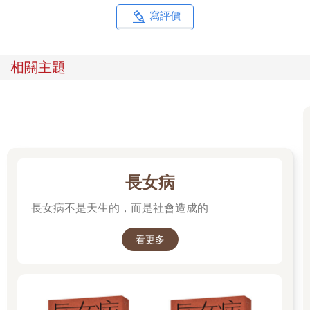
最暴力的監獄之一。
寫評價
我問史蒂芬，這些人是怎麼在監獄裡取得香料和其他毒品的。畢
竟，囚犯進來時都有進行搜身。
「他們在家人來探訪時拿到的，然後擰緊螺絲，或者把它放進他
相關主題
們的監獄口袋裡，」她若無其事地回答。
我一頭霧水。「什麼？」我傻傻地問。
「他們『塞』。」
我搖了搖頭......
「他們把它塞進屁股裡，」史蒂芬直率地說。
「我以為那個叫『打包』？」我回想著。
「同一件噁心的事可以有很多不同說法。有時，假如有人被懷疑
藏帶毒品但他否認，其他囚犯會給他挖湯匙。」史蒂芬說，對於
長女病
我不了解監獄術語似乎感到很有趣。當她說挖湯匙時，我腦中的
長女病不是天生的，而是社會造成的
畫面是一對熟睡的情侶保護性地、充滿愛意地交疊在一起。
「不是你想的那樣，」她說，彷彿讀到了我的心思。「在監獄
裡，挖湯匙指的是他們真的會把湯匙插進某人的屁眼裡，然後四
看更多
處挖找包裹。這會導致內部損傷，我們第一次聽到這件事是有人
造成紅色代碼，而他們的肛門大量出血。我們必須排除強姦情況
並且召集鑒識小組進來，但十之八九是挖湯匙造成的，但這仍被
歸類為性犯罪。」