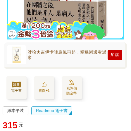
呀哈★吉伊卡哇旋風再起，精選周邊看過
加購
來
寫評價
電子書
喜歡+1
賺金幣
紙本平裝
Readmoo 電子書
315
元