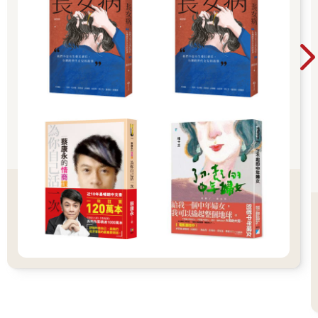
我震驚地用手摀住嘴，一臉難以置信的誇張表情。
最兇狠的攻擊，比捅傷（或以監獄自製刀片刺傷）和用裝有鮪魚
罐頭的襪子毆打更糟糕的，就是被糖水攻擊。把一大袋糖加進一
壺水中並加熱，把這種熔化的糖漿潑到人身上時，會灼傷每一層
的皮膚和細胞組織，這比一般的熱水燒燙傷更嚴重，會導致永久
性毀容。如果把糖水潑在臉上，可能會導致失明甚至死亡。被糖
水燙過之人的慘叫聲仍是我揮之不去的噩夢。
糖水襲擊的受害者總是傷勢嚴重，無法在側翼樓得到照護。這些
可憐的人，失明、慘叫、驚嚇地顫抖不止，必須被護送至門診
部。把濕潤和冷卻藥膏輕輕敷在他們紅腫的傷口上。我們一邊極
其小心地照顧他們，一邊表達歉意，因為我們知道他們正承受著
難以忍受的痛苦。我們極其謹慎地照護這些人，也說著安慰及安
撫的話語，然而在極度痛苦的尖叫聲中，這些話他們幾乎聽不
見。
除了急救代碼和紅色代碼，每一次牢房火災也會召集醫護人員前
往。僅僅在二○一一年，英國監獄就發生了將近一千起牢房火災
——這個系統是一個積極的地獄。牢房火災可能是你在獄中目睹
過最痛苦難忘的事件，而你永遠不會忘記第一次。我的第一次在
某天早上來臨了。
一個無線電呼叫傳來，要求醫生緊急前往牢房區。這絕對不是個