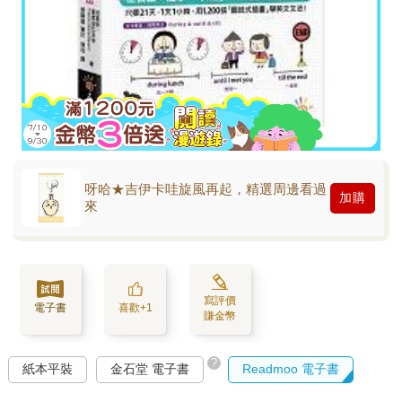
呀哈★吉伊卡哇旋風再起，精選周邊看過
加購
來
寫評價
電子書
喜歡+1
賺金幣
?
紙本平裝
金石堂 電子書
Readmoo 電子書