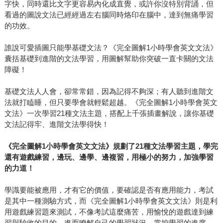
字快，同時還比文字更容易內化成直覺，或許你沒特別背誦，但
看過的圖說文法已經經過左右腦同時烙印在腦中，達到無痛學習
的功效。
誰說可愛插圖只能學基礎文法？《完全圖解1小時學會英文文法》
囊括基礎到進階的文法學習，用圖解幫助你突破一直卡關的文法
障礙！
基礎文法人人會，卻常常錯，因為記得不夠深；有人聽到進階文
法就打瞌睡，但只要學會就輕鬆超越。《完全圖解1小時學會英文
文法》一次學習21種文法主題，搭配上千張插畫解說，讓你基礎
文法記得牢、進階文法學得快！
《完全圖解1小時學會英文文法》規劃了21種文法學習主題，學完
還有遊戲練習，邊玩、邊學、邊複習，用極小的努力，加強學習
的力道！
學識要能被應用，才有它的價值，要確認是否有應用能力，考試
是其中一種測驗方式，而《完全圖解1小時學會英文文法》則是利
用遊戲練習題來測試，不像考試這麼痛苦，用愉悅的遊戲達到練
習與驗收的目的，進而瞭解自己的學習狀況，掌控學習的進度。