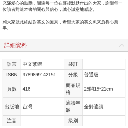
充滿愛心的鼓勵，謝謝每一位在幕後默默付出的大家，謝謝每一
位讀者對這本書的關心與信心，誠心誠意地感謝。
願大家就此終結對英文的無奈，希望大家的英文愈來愈得心應
手。
詳細資料
語言
中文繁體
裝訂
ISBN
9789869142151
分級
普通級
商品規
頁數
416
25開15*21cm
格
適讀年
出版地
台灣
全齡適讀
齡
注音
級別