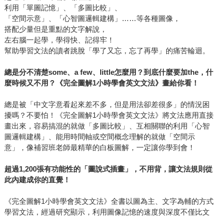
利用「單圖記憶」、「多圖比較」、
「空間示意」、「心智圖邏輯建構」……等各種圖像，
搭配少量但是重點的文字解說，
左右腦一起學，學得快、記得牢！
幫助學習文法的讀者跳脫「學了又忘，忘了再學」的痛苦輪迴。
總是分不清楚some、a few、little怎麼用？到底什麼要加the，什
麼時候又不用？《完全圖解1小時學會英文文法》畫給你看！
總是被「中文字意看起來差不多，但是用法卻差很多」的情況困
擾嗎？不要怕！《完全圖解1小時學會英文文法》將文法應用直接
畫出來，容易搞混的就做「多圖比較」、互相關聯的利用「心智
圖邏輯建構」、能用時間軸或空間概念理解的就做「空間示
意」，像補習班老師最精華的白板圖解，一定讓你學到會！
超過1,200張有功能性的「圖說式插畫」，不用背，讓文法規則從
此內建成你的直覺！
《完全圖解1小時學會英文文法》全書以圖為主、文字為輔的方式
學習文法，經過研究顯示，利用圖像記憶的速度與深度不僅比文