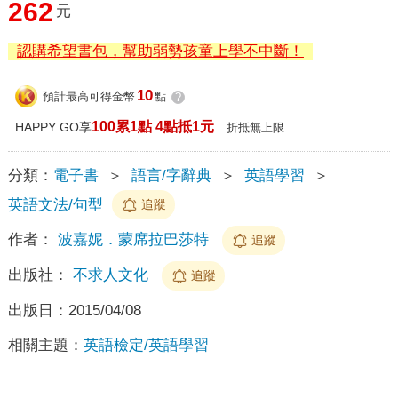
262
元
認購希望書包，幫助弱勢孩童上學不中斷！
10
預計最高可得金幣
點
?
100累1點 4點抵1元
HAPPY GO享
折抵無上限
分類：
電子書
＞
語言/字辭典
＞
英語學習
＞
英語文法/句型
追蹤
作者：
波嘉妮．蒙席拉巴莎特
追蹤
出版社：
不求人文化
追蹤
出版日：
2015/04/08
相關主題：
英語檢定/英語學習