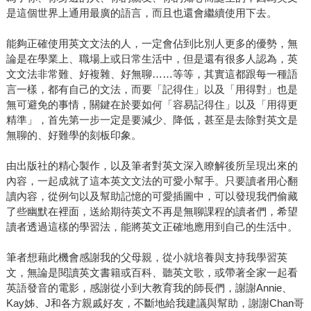
是這個世界上通用最廣的語言，而且也還會繼續使用下去。
能夠正確使用英文文法的人，一定會佔到比別人更多的優勢，無
論是在學業上、職場上或日常生活中，但是還有很多人認為，英
文文法非常難、好複雜、好無聊……等等，其實這都跟每一種語
言一樣，都有自己的文法，而要「記得住」以及「用得對」也是
無可避免的事情，關鍵在於要如何「容易記得住」以及「用得更
精準」，首先第一步一定是要減少、降低，甚至是去除對英文是
無聊的、好難學的刻板印象。
由出版社的精心製作，以及筆者對英文深入瞭解後所呈現出來的
內容，一起成就了這本英文文法的可愛小幫手。只要讀者用心翻
讀內容，從例句以及幫助記憶的可愛插圖中，可以發現我們偷藏
了些幽默在裡面，送給期待英文不再是無聊課程的讀者們，希望
讀者透過這樣的學習法，能將英文正確地應用到自己的生活中。
筆者想藉此機會感謝我的父母親，從小就培養與支持我學習英
文，無論是閱讀英文書籍或百科、聽英文歌，或帶著全家一起看
英語發音的電影，感謝從小到大教育我的師長們，謝謝Annie、
Kay姊、J和各方親戚好友，不斷地給我建議與幫助，謝謝Chan哥