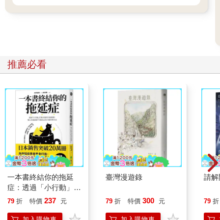
推薦必看
一本書終結你的拖延
臺灣漫遊錄
請解
症：透過「小行動」打
開大腦的行動開關，懶
237
300
79
折
特價
元
79
折
特價
元
79
折
人也能變身「行動派」
的37個科學方法
加入購物車
加入購物車