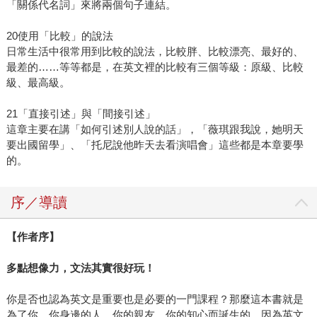
「關係代名詞」來將兩個句子連結。
20使用「比較」的說法
日常生活中很常用到比較的說法，比較胖、比較漂亮、最好的、
最差的……等等都是，在英文裡的比較有三個等級：原級、比較
級、最高級。
21「直接引述」與「間接引述」
這章主要在講「如何引述別人說的話」，「薇琪跟我說，她明天
要出國留學」、「托尼說他昨天去看演唱會」這些都是本章要學
的。
序／導讀
【作者序】
多點想像力，文法其實很好玩！
你是否也認為英文是重要也是必要的一門課程？那麼這本書就是
為了你、你身邊的人、你的親友、你的知心而誕生的，因為英文