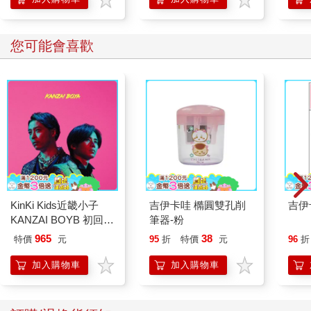
您可能會喜歡
KinKi Kids近畿小子
吉伊卡哇 橢圓雙孔削
吉伊
KANZAI BOYB 初回版
筆器-粉
B（CD＋GOODS）
965
38
特價
元
95
折
特價
元
96
折
加入購物車
加入購物車