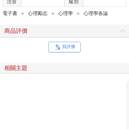
注音
級別
電子書
＞
心理勵志
＞
心理學
＞
心理學各論
商品評價
寫評價
相關主題