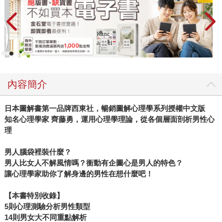
內容簡介
日本圖解書第一品牌西東社，暢銷圖解心理學系列授權中文版
知名心理學家 齊藤勇，運用心理學理論，從各個層面剖析男性心
理
男人腦袋裡裝什麼？
男人比女人不解風情嗎？衝動有企圖心是男人的特色？
讓心理學家助你了解身邊的男性在想什麼吧！
【本書特別收錄】
5
則心理測驗分析男性類型
14
則男女大不同重點解析