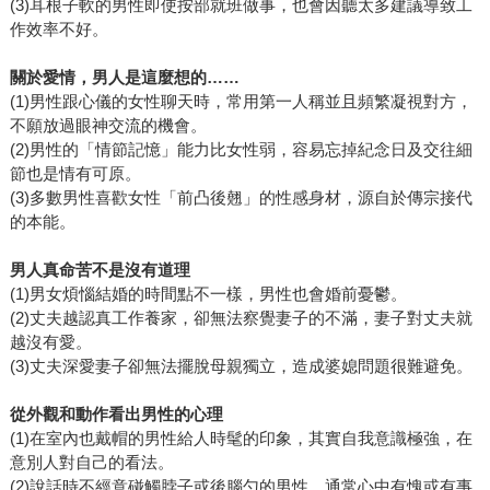
(3)耳根子軟的男性即使按部就班做事，也會因聽太多建議導致工
作效率不好。
關於愛情，男人是這麼想的……
(1)男性跟心儀的女性聊天時，常用第一人稱並且頻繁凝視對方，
不願放過眼神交流的機會。
(2)男性的「情節記憶」能力比女性弱，容易忘掉紀念日及交往細
節也是情有可原。
(3)多數男性喜歡女性「前凸後翹」的性感身材，源自於傳宗接代
的本能。
男人真命苦不是沒有道理
(1)男女煩惱結婚的時間點不一樣，男性也會婚前憂鬱。
(2)丈夫越認真工作養家，卻無法察覺妻子的不滿，妻子對丈夫就
越沒有愛。
(3)丈夫深愛妻子卻無法擺脫母親獨立，造成婆媳問題很難避免。
從外觀和動作看出男性的心理
(1)在室內也戴帽的男性給人時髦的印象，其實自我意識極強，在
意別人對自己的看法。
(2)說話時不經意碰觸脖子或後腦勺的男性，通常心中有愧或有事