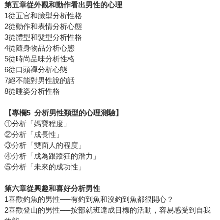
第五章從外觀和動作看出男性的心理
1從五官和臉型分析性格
2從動作和表情分析心態
3從體型和髮型分析性格
4從隨身物品分析心態
5從時尚品味分析性格
6從口頭禪分析心態
7絕不能對男性說的話
8從睡姿分析性格
【專欄5 分析男性類型的心理測驗】
①分析「媽寶程度」
②分析「成長性」
③分析「雙面人的程度」
④分析「成為跟蹤狂的潛力」
⑤分析「未來的成功性」
第六章從興趣和喜好分析男性
1喜歡釣魚的男性──有釣到魚和沒釣到魚都很開心？
2喜歡登山的男性──按部就班達成目標的活動，容易感受到自我