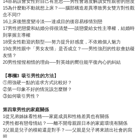
14容易誤會女性對自己有意思──男性會過度解讀女性親密的態度
15為什麼動不動就想上床？──腦部構造差異導致男女雙方對性觀
念不同!?
16上床後態度變冷淡──達成目的後容易移情別戀
17男性把戀愛和結婚分得很清楚──談戀愛給女性主導權，結婚時
則掌握主導權
18受女性歡迎的類型──努力提升好感度，不依賴個人魅力
19在男性眼中「男女友情」是否成立？──男性強烈的性欲會妨礙
友情？
20男性惺惺相惜的理由──對英雄的嚮往能平復內心的糾結
【專欄3 吸引男性的方法】
①用強硬一點的追求方式比較好？
②第一印象不好的情況該怎麼辦？
③如何吸引男性？
第四章男性的家庭關係
1從兄弟姊妹看性格──家庭成員和性格差異也有關係
2男性都有戀母情結？──離不開母親跟日本的家庭環境有關係
3父親是兒子的模範還是對手？──父親是兒子將來踏出社會的寫
照