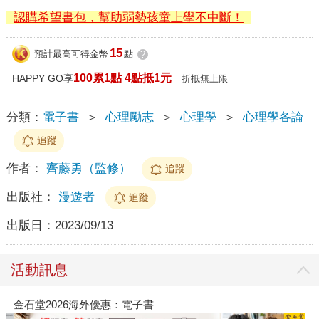
認購希望書包，幫助弱勢孩童上學不中斷！
15
預計最高可得金幣
點
?
100累1點 4點抵1元
HAPPY GO享
折抵無上限
分類：
電子書
＞
心理勵志
＞
心理學
＞
心理學各論
追蹤
作者：
齊藤勇（監修）
追蹤
出版社：
漫遊者
追蹤
出版日：
2023/09/13
活動訊息
金石堂2026海外優惠：電子書