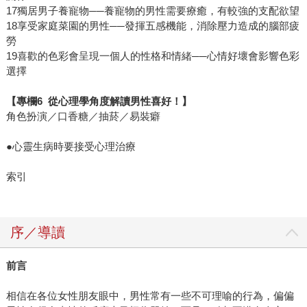
17獨居男子養寵物──養寵物的男性需要療癒，有較強的支配欲望
18享受家庭菜園的男性──發揮五感機能，消除壓力造成的腦部疲
勞
19喜歡的色彩會呈現一個人的性格和情緒──心情好壞會影響色彩
選擇
【專欄6 從心理學角度解讀男性喜好！】
角色扮演／口香糖／抽菸／易裝癖
●心靈生病時要接受心理治療
索引
序／導讀
前言
相信在各位女性朋友眼中，男性常有一些不可理喻的行為，偏偏