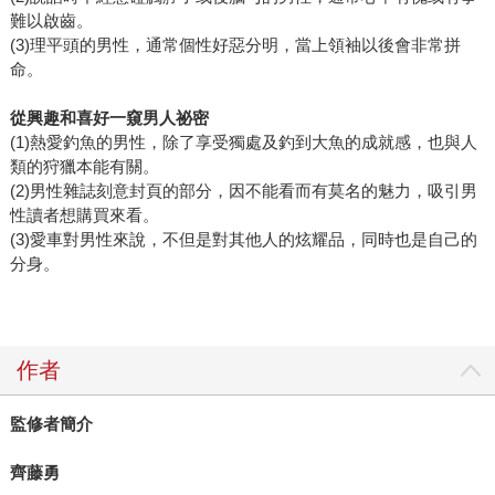
難以啟齒。
(3)理平頭的男性，通常個性好惡分明，當上領袖以後會非常拼
命。
從興趣和喜好一窺男人祕密
(1)熱愛釣魚的男性，除了享受獨處及釣到大魚的成就感，也與人
類的狩獵本能有關。
(2)男性雜誌刻意封頁的部分，因不能看而有莫名的魅力，吸引男
性讀者想購買來看。
(3)愛車對男性來說，不但是對其他人的炫耀品，同時也是自己的
分身。
作者
監修者簡介
齊藤勇