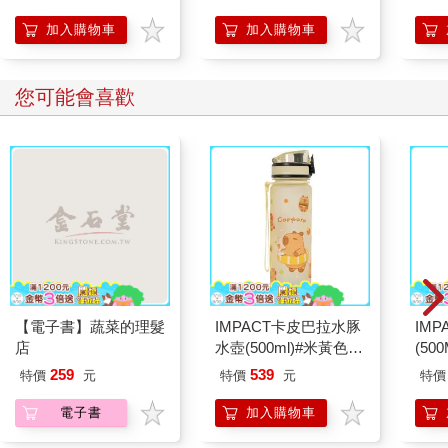
加入購物車
加入購物車
您可能會喜歡
【電子書】蔬菜的理髮
IMPACT卡皮巴拉水豚
IM
店
水壺(500ml)#米黃色
(50
IM00B18YL
IMC
259
539
特價
元
特價
元
特價
電子書
加入購物車