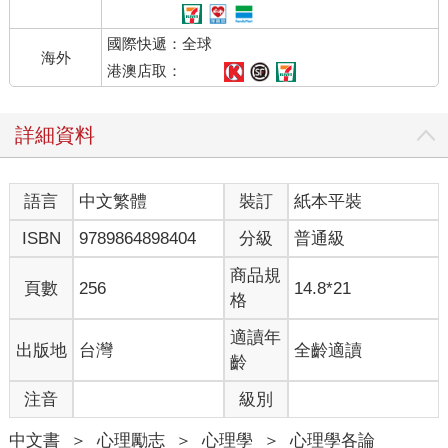
國際快遞：全球
海外
港澳店取：
詳細資料
語言
中文繁體
裝訂
紙本平裝
ISBN
9789864898404
分級
普通級
商品規
頁數
256
14.8*21
格
適讀年
出版地
台灣
全齡適讀
齡
注音
級別
中文書
＞
心理勵志
＞
心理學
＞
心理學各論