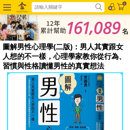
0
圖解男性心理學(二版)：男人其實跟女
人想的不一樣，心理學家教你從行為、
習慣與性格讀懂男性的真實想法