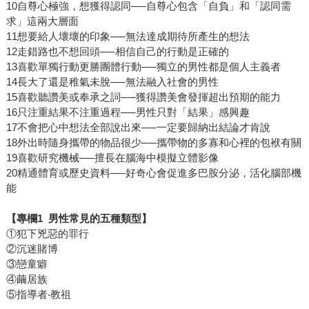
10自尊心極強，想獲得認同──自尊心包含「自負」和「認同需
求」這兩大層面
11想要給人壞壞的印象──無法達成期待所產生的想法
12走錯路也不想回頭──相信自己的行動是正確的
13喜歡單獨行動更勝團體行動──獨立的男性都是個人主義者
14長大了還是稚氣未脫──無法融入社會的男性
15喜歡聽讚美或奉承之詞──獲得讚美會發揮超出預期的能力
16只注重結果不注重過程──男性只對「結果」感興趣
17不會把心中想法全部說出來──一定要歸納出結論才肯說
18外出時隨身攜帶的物品很少──攜帶物的多寡和心裡的包袱有關
19喜歡研究機械──擅長在腦海中模擬立體影像
20精通體育或歷史資料──好奇心會促進多巴胺分泌，活化腦部機
能
【專欄1 男性常見的五種類型】
①犯下兇惡的罪行
②沉迷賭博
③戀童癖
④繭居族
⑤指導者‧教祖