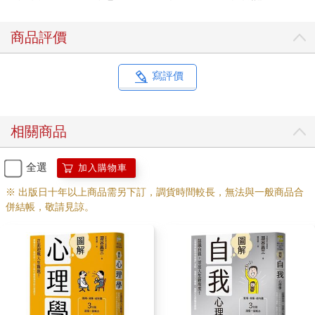
商品評價
寫評價
相關商品
全選
加入購物車
※ 出版日十年以上商品需另下訂，調貨時間較長，無法與一般商品合
併結帳，敬請見諒。