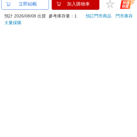
立即結帳
加入購物車
加入金石堂 LINE 官方帳號『完成綁定』，隨時掌握出貨動
態：
預計 2026/08/08 出貨
參考庫存量：1
預訂門市商品
門市庫存
大量採購
提醒您！！
金石堂及銀行均不會請您操作ATM! 如接獲電話要求您前往
ATM提款機，請不要聽從指示，以免受騙上當！
退換貨須知：
**提醒您，鑑賞期不等於試用期，退回商品須為全新狀態**
依據「消費者保護法」第19條及行政院消費者保護處公告之
「通訊交易解除權合理例外情事適用準則」，以下商品購買
後，除商品本身有瑕疵外，將不提供7天的猶豫期：
易於腐敗、保存期限較短或解約時即將逾期。（如：生
鮮食品）
依消費者要求所為之客製化給付。（客製化商品）