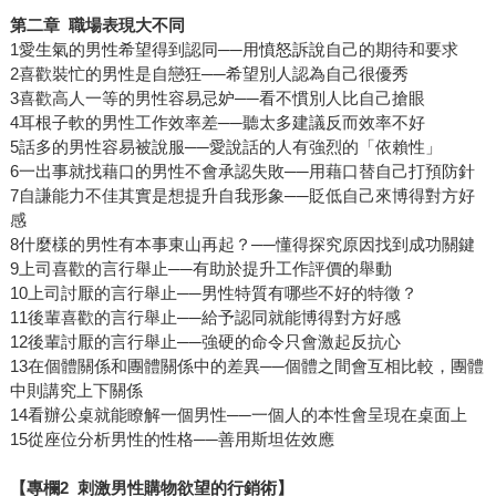
第二章 職場表現大不同
1愛生氣的男性希望得到認同──用憤怒訴說自己的期待和要求
2喜歡裝忙的男性是自戀狂──希望別人認為自己很優秀
3喜歡高人一等的男性容易忌妒──看不慣別人比自己搶眼
4耳根子軟的男性工作效率差──聽太多建議反而效率不好
5話多的男性容易被說服──愛說話的人有強烈的「依賴性」
6一出事就找藉口的男性不會承認失敗──用藉口替自己打預防針
7自謙能力不佳其實是想提升自我形象──貶低自己來博得對方好
感
8什麼樣的男性有本事東山再起？──懂得探究原因找到成功關鍵
9上司喜歡的言行舉止──有助於提升工作評價的舉動
10上司討厭的言行舉止──男性特質有哪些不好的特徵？
11後輩喜歡的言行舉止──給予認同就能博得對方好感
12後輩討厭的言行舉止──強硬的命令只會激起反抗心
13在個體關係和團體關係中的差異──個體之間會互相比較，團體
中則講究上下關係
14看辦公桌就能瞭解一個男性──一個人的本性會呈現在桌面上
15從座位分析男性的性格──善用斯坦佐效應
【專欄2 刺激男性購物欲望的行銷術】