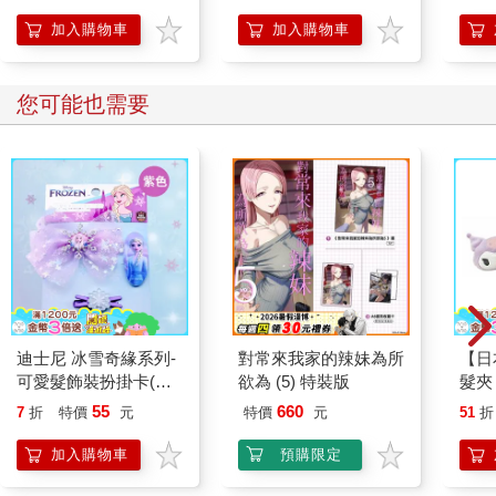
加入購物車
加入購物車
您可能也需要
迪士尼 冰雪奇緣系列-
對常來我家的辣妹為所
【日
可愛髮飾裝扮掛卡(紫
欲為 (5) 特裝版
髮夾
色)
夾 
55
660
7
折
特價
元
特價
元
51
折
Kit
加入購物車
預購限定