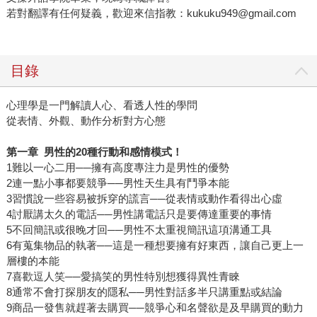
若對翻譯有任何疑義，歡迎來信指教：kukuku949@gmail.com
目錄
心理學是一門解讀人心、看透人性的學問
從表情、外觀、動作分析對方心態
第一章 男性的20種行動和感情模式！
1難以一心二用──擁有高度專注力是男性的優勢
2連一點小事都要競爭──男性天生具有鬥爭本能
3習慣說一些容易被拆穿的謊言──從表情或動作看得出心虛
4討厭講太久的電話──男性講電話只是要傳達重要的事情
5不回簡訊或很晚才回──男性不太重視簡訊這項溝通工具
6有蒐集物品的執著──這是一種想要擁有好東西，讓自己更上一
層樓的本能
7喜歡逗人笑──愛搞笑的男性特別想獲得異性青睞
8通常不會打探朋友的隱私──男性對話多半只講重點或結論
9商品一發售就趕著去購買──競爭心和名聲欲是及早購買的動力