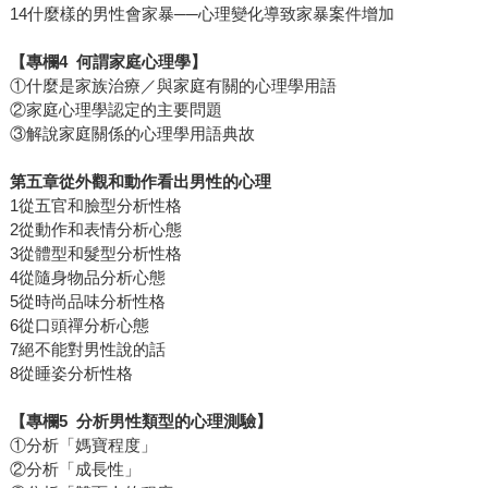
14什麼樣的男性會家暴──心理變化導致家暴案件增加
【專欄4 何謂家庭心理學】
①什麼是家族治療／與家庭有關的心理學用語
②家庭心理學認定的主要問題
③解說家庭關係的心理學用語典故
第五章從外觀和動作看出男性的心理
1從五官和臉型分析性格
2從動作和表情分析心態
3從體型和髮型分析性格
4從隨身物品分析心態
5從時尚品味分析性格
6從口頭禪分析心態
7絕不能對男性說的話
8從睡姿分析性格
【專欄5 分析男性類型的心理測驗】
①分析「媽寶程度」
②分析「成長性」