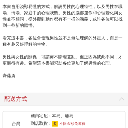
本書會用淺顯易懂的方式，解說男性的心理特性，以及男性在職
場、情場、家庭中的心理狀態。男性的腦部運作和心理變化與女
性並不相同，從外觀到動作都有不一樣的涵義，或許各位可以找
到一些新的體悟。
看完這本書，各位會發現男性並不是無法理解的外星人，而是一
種有趣又好理解的生物。
男性與女性的關係，可謂剪不斷理還亂。但正因為彼此不同，才
更顯得有趣。希望這本書能幫助各位更加了解男性的心理。
齊藤勇
配送方式
國內宅配：本島、離島
到店取貨：
台灣
不限金額免運費