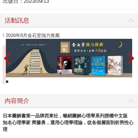
出版日：
2023/09/13
活動訊息
閱讀漫遊錄-2026上半年暢銷榜
內容簡介
日本圖解書第一品牌西東社，暢銷圖解心理學系列授權中文版
知名心理學家 齊藤勇，運用心理學理論，從各個層面剖析男性心
理