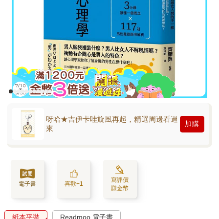
呀哈★吉伊卡哇旋風再起，精選周邊看過
加購
來
寫評價
電子書
喜歡+1
賺金幣
紙本平裝
Readmoo 電子書