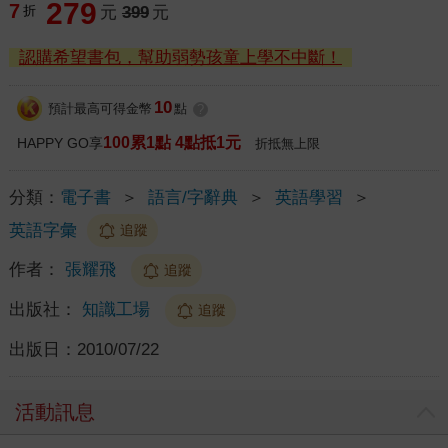
279
7
折
元
399
元
認購希望書包，幫助弱勢孩童上學不中斷！
10
預計最高可得金幣
點
?
100累1點 4點抵1元
HAPPY GO享
折抵無上限
分類：
電子書
＞
語言/字辭典
＞
英語學習
＞
英語字彙
追蹤
作者：
張耀飛
追蹤
出版社：
知識工場
追蹤
出版日：
2010/07/22
活動訊息