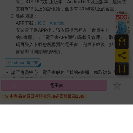
果， iOS 16 或以上版本，Android 6.0 以上版本，建議裝
置有6GB以上的記憶體，至少有 30 MB以上的容量。
離線閱讀：
APP下載：
iOS
Android
安裝電子書APP後，請依照提示登入「會員中心」→「我
的E書櫃」→「電子書APP通行碼/載具管理」，取得通行
會
碼再登入下載您所購買的電子書。完成下載後，點選任一
書籍即可開始離線閱讀。
員
日
請至會員中心→電子書服務「我的e書櫃」領取複製『兌換
碼』至電子書服務商Readmoo進行兌換。
電子書
退換貨須知：
※ 本商品會員日滿額金幣加碼回饋最高15倍
因版權保護，您在金石堂所購買的電子書僅能以金石堂專屬
的閱讀軟體開啟閱讀，無法以其他閱讀器或直接下載檔案。
依據「消費者保護法」第19條及行政院消費者保護處公告之
「通訊交易解除權合理例外情事適用準則」，非以有形媒介
提供之數位內容或一經提供即為完成之線上服務，經消費者
事先同意始提供。（如：電子書、電子雜誌、下載版軟體、