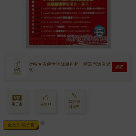
呀哈★吉伊卡哇旋風再起，精選周邊看過
加購
來
寫評價
電子書
喜歡+1
賺金幣
?
金石堂 電子書