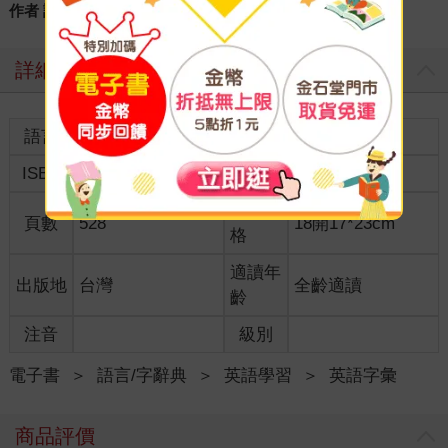
作者 謹識
詳細資料
語言
中文繁體
裝訂
ISBN
9789862710043
分級
普通級
商品規
頁數
528
18開17*23cm
格
適讀年
出版地
台灣
全齡適讀
齡
注音
級別
電子書
＞
語言/字辭典
＞
英語學習
＞
英語字彙
商品評價