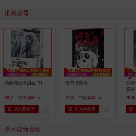
推薦必看
請解開故事謎底 01
怪奇微微疼
演員
底外
229
221
79
折
特價
元
79
折
特價
元
79
折
加入購物車
加入購物車
您可能會喜歡