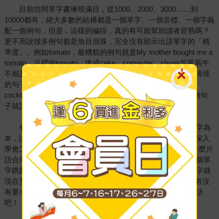
目前坊間單字書琳琅滿目，從1000、2000、3000……到
10000都有，絕大多數的結構都是一個單字、一個音標、一個字義
配一個例句，但是，這樣的編排，真的有可能幫助讀者背熟嗎？
更不用說很多例句都是魚目混珠，完全沒有顯示出該單字的「精
準度」。例如tomato，最糟糕的例句就是My mother bought me a
tomato。這裡的tomato，換成cake、computer、shoes等風馬牛
不相及的單字通通都可以，這樣讀者要怎麼從這個無法聯想情境
的句子來記憶單字呢？相較來說，Bloody Mary is a popular
cocktail containing vodka, tomato juice, and other spices.這個句
子就讓tomato「有存在感」多了！
有鑑於此，我以教育部公佈的大學入學考試必備4000單字為
本，設計出共兩百五十二篇的情境式文章，讓讀者從情境中深入
學會怎麼「用」一個單字──它要加什麼介系詞？它通常與什麼片
語合用？它的過去式和過去分詞是什麼？……從而把這4000個單
字鐫刻腦海，成為像吃飯喝水一樣自然的語言。這4000個單字就
現在英語的普及度而言，已經堪稱全民必備，所以，不管你有沒
有要考大學，請將這4000個單字用我的方法嵌入你的日常生活
吧！