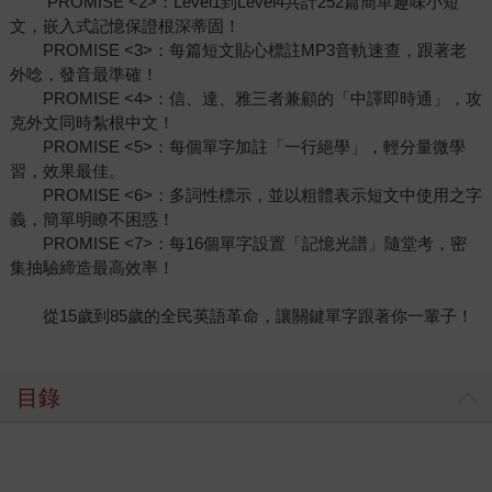
PROMISE <2>：Level1到Level4共計252篇簡單趣味小短
文，嵌入式記憶保證根深蒂固！
PROMISE <3>：每篇短文貼心標註MP3音軌速查，跟著老
外唸，發音最準確！
PROMISE <4>：信、達、雅三者兼顧的「中譯即時通」，攻
克外文同時紮根中文！
PROMISE <5>：每個單字加註「一行絕學」，輕分量微學
習，效果最佳。
PROMISE <6>：多詞性標示，並以粗體表示短文中使用之字
義，簡單明瞭不困惑！
PROMISE <7>：每16個單字設置「記憶光譜」隨堂考，密
集抽驗締造最高效率！
從15歲到85歲的全民英語革命，讓關鍵單字跟著你一輩子！
目錄