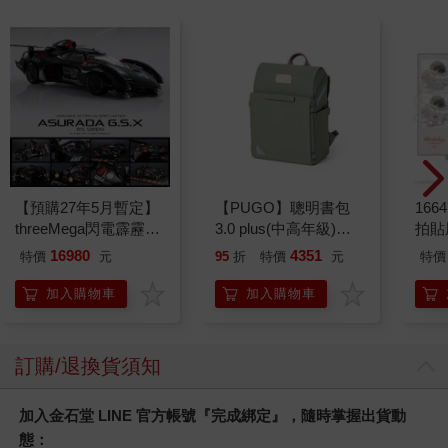
【預購27年5月暫定】
【PUGO】聰明書包
1664
threeMega閃電霹靂車
3.0 plus(中高年級)沙
拍貼
VA Hi-SPEC UNITED
綠 全新進化玩美上市
16980
4351
特價
元
95
折
特價
元
特價
阿斯拉 G.S.X RS
SIREN 黑色限定
加入購物車
加入購物車
訂購/退換貨須知
加入金石堂 LINE 官方帳號『完成綁定』，隨時掌握出貨動
態：