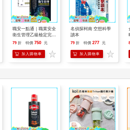
職安一點通｜職業安全
名偵探柯南 空想科學
衛生管理乙級檢定完勝
讀本
攻略｜2026版(套書)
750
277
79
折
特價
元
79
折
特價
元
加入購物車
加入購物車