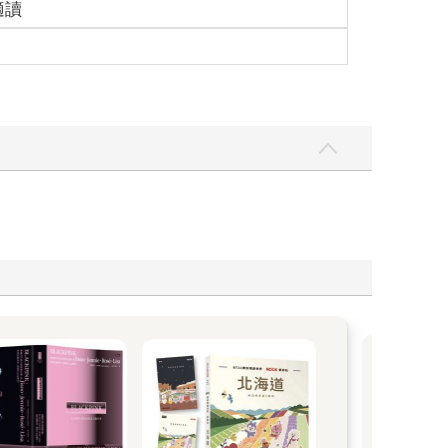
適讀
暢
日