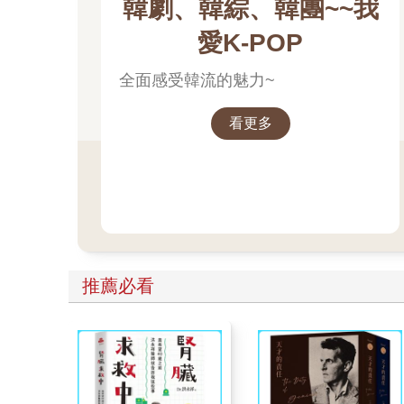
韓劇、韓綜、韓團~~我
愛K-POP
全面感受韓流的魅力~
看更多
推薦必看