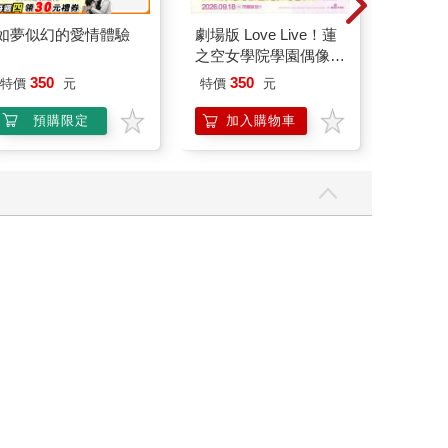
如夢似幻的愛情體驗
劇場版 Love Live！蓮
IMPA
之空女學院學園偶像俱
水壺(50
樂部 Bloom Garden
IM00B1
350
350
53
特價
元
特價
元
特價
Party單人套票
預購限定
加入購物車
加