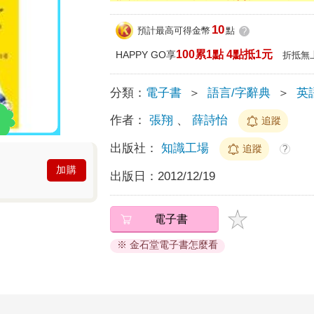
10
預計最高可得金幣
點
?
100累1點 4點抵1元
HAPPY GO享
折抵無
分類：
電子書
＞
語言/字辭典
＞
英
作者：
張翔
、
薛詩怡
追蹤
出版社：
知識工場
追蹤
?
加購
出版日：
2012/12/19
電子書
※ 金石堂電子書怎麼看