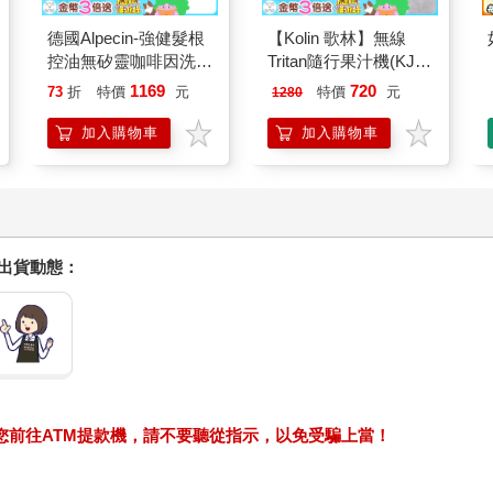
德國Alpecin-強健髮根
【Kolin 歌林】無線
控油無矽靈咖啡因洗髮
Tritan隨行果汁機(KJE-
凝露375ml/瓶-C1強健
MN502)
1169
720
73
折
特價
元
特價
元
1280
髮根(護髮洗髮精/男士
調理頭皮洗髮液/0矽靈
加入購物車
加入購物車
滋潤洗頭髮水/一般髮
質適用)
握出貨動態：
求您前往ATM提款機，請不要聽從指示，以免受騙上當！