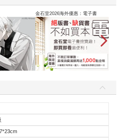
吃一點〉第二波
金石堂2026海
級
7*23cm