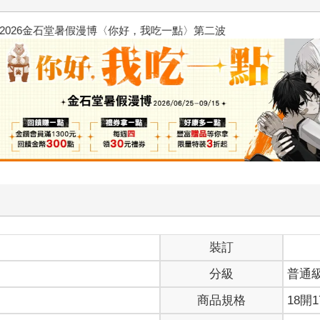
2026金石堂暑假漫博〈你好，我
裝訂
分級
普通
商品規格
18開1