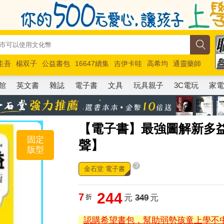
圭吾
楊双子
公益書包
16647續集
吉伊卡哇
高希均
通靈藥師
路邊攤新作
馬斯克
玩具總動員5
超慢跑
館
英文書
雜誌
電子書
文具
玩具親子
3C電玩
家
【電子書】最強圖解新多益：
固定
聲】
版型
?
金石堂 電子書
244
7
折
元
349
元
認購希望書包，幫助弱勢孩童上學不