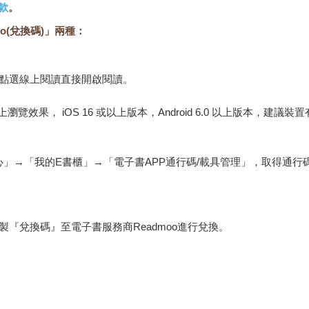
款
。
o(兌換碼)」兩種：
，點選線上閱讀直接開啟閱讀。
佳的線上瀏覽效果， iOS 16 或以上版本，Android 6.0 以上版本，
心」→「我的E書櫃」→「電子書APP通行碼/載具管理」，取得通
『兌換碼』至電子書服務商Readmoo進行兌換。
金石堂專屬的閱讀軟體開啟閱讀，無法以其他閱讀器或直接下載檔案
保護處公告之「通訊交易解除權合理例外情事適用準則」，非以有形媒
雜誌、下載版軟體、虛擬商品…等），
不受「網購服務需提供七日鑑