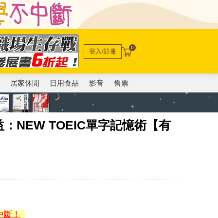
0
登入/註冊
電
居家休閒
日用食品
影音
售票
NEW TOEIC單字記憶術【有
中斷！