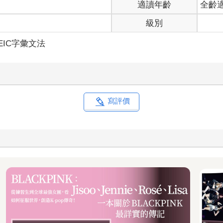
適讀年齡
全齡
級別
EIC字彙文法
寫評價