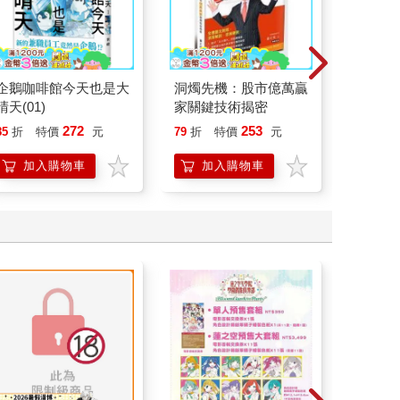
企鵝咖啡館今天也是大
洞燭先機：股市億萬贏
屁屁偵
晴天(01)
家關鍵技術揭密
的失物
272
253
85
折
特價
元
79
折
特價
元
79
折
加入購物車
加入購物車
加