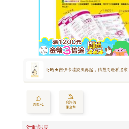
呀哈★吉伊卡哇旋風再起，精選周邊看過來
寫評價
喜歡+1
賺金幣
活動訊息