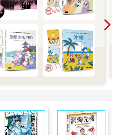
檢
日
N1~
都沒
題！
看
更
多