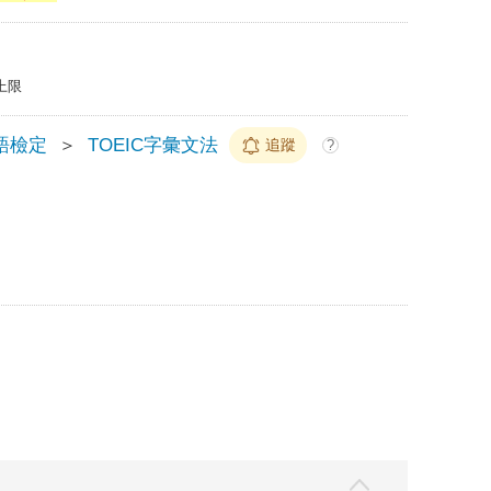
上限
語檢定
＞
TOEIC字彙文法
追蹤
?