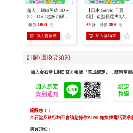
超人：鋼鐵英雄 3D＋
【日本 Sanrio 三麗
2D＋DVD超級四碟鐵
鷗】 造型長尾夾3入組
盒版 BD
(8款可選) 凱蒂貓 Hello
1800
399
特價
元
69
折
特價
元
Kitty 庫洛米 布丁狗 酷
企鵝
加入購物車
加入購物車
訂購/退換貨須知
加入金石堂 LINE 官方帳號『完成綁定』，隨時掌
提醒您！！
金石堂及銀行均不會請您操作ATM! 如接獲電話要
購買須知：