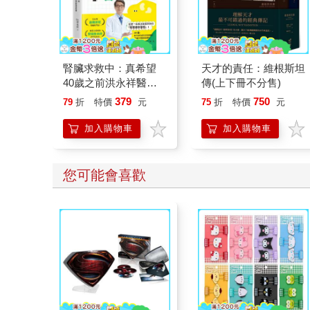
腎臟求救中：真希望
天才的責任：維根斯坦
40歲之前洪永祥醫師
傳(上下冊不分售)
就告訴我這些事
379
750
79
折
特價
元
75
折
特價
元
加入購物車
加入購物車
您可能會喜歡