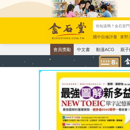
國中自修評量
東野
唯紅花綻放
奧德賽
會員獎勵
中文書
動漫ACG
親子