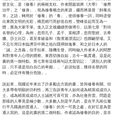
督文化，是《修養》的兩根支柱。作者開篇就將《大學》「修齊
治平」之「修身」，視為修養概念的來源，繼而將基督「飼養羔
羊」之語，轉用於「修養」的「養」，使得修養一詞，同時迸發
出東西文明的光彩，構思精巧而妙造自然，雙峰並起而互為一
體，實為大家手筆。進入正文後繼續旁徵博引。以第七章「對待
名譽的心理」為例，忽而孔子、孟子、菜根譚，忽而聖經、古希
臘、莎士比亞，甚至拿破崙和《魯濱遜漂流記》也聯翩登場。又
不忘引用日本臨濟宗中興之祖白隱禪師逸事、和之於日本人的
「誠」之含義，信手拈來、隨機生發。同時融入作者本人的閱歷
和對青年人心理的體察。東西切換自如，古今一氣貫通。這是此
書的第一個特點。第七章有這樣兩句話尤需切記：「講別人的壞
話，只不過是坦白自己的卑鄙」，「必須知道，獲得名譽的同
時，必定伴有幾分危險」。
說起來，我國近年來出了許多勵志方面的書，皆與修養有關。但
大多帶有明顯的功利性，再三告訴青年人如何成為精英或成功人
士。成為精英或成功人士誠然可喜可賀，亦為社會所需。問題是
那樣的人畢竟是極少數，大多數人則是平凡的，是在平凡崗位履
行平凡職責的普通人。《修養》的另一可貴之處，在於它是為普
通人寫的。這是此書的第二個特點。作者認為修養的目的，並非