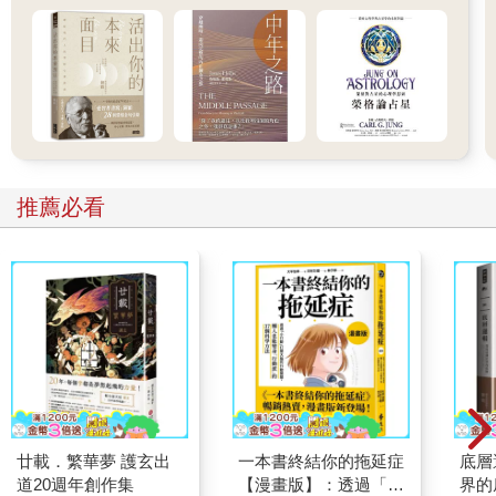
推薦必看
廿載．繁華夢 護玄出
一本書終結你的拖延症
底層
道20週年創作集
【漫畫版】：透過「小
界的