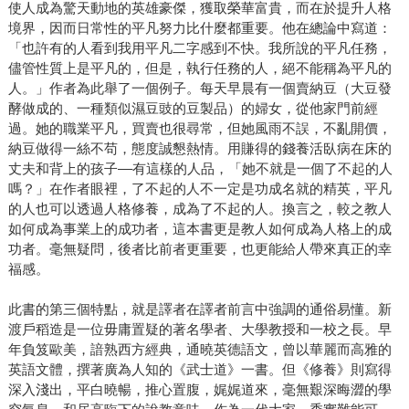
使人成為驚天動地的英雄豪傑，獲取榮華富貴，而在於提升人格
境界，因而日常性的平凡努力比什麼都重要。他在總論中寫道：
「也許有的人看到我用平凡二字感到不快。我所說的平凡任務，
儘管性質上是平凡的，但是，執行任務的人，絕不能稱為平凡的
人。」作者為此舉了一個例子。每天早晨有一個賣納豆（大豆發
酵做成的、一種類似濕豆豉的豆製品）的婦女，從他家門前經
過。她的職業平凡，買賣也很尋常，但她風雨不誤，不亂開價，
納豆做得一絲不苟，態度誠懇熱情。用賺得的錢養活臥病在床的
丈夫和背上的孩子––有這樣的人品，「她不就是一個了不起的人
嗎？」在作者眼裡，了不起的人不一定是功成名就的精英，平凡
的人也可以透過人格修養，成為了不起的人。換言之，較之教人
如何成為事業上的成功者，這本書更是教人如何成為人格上的成
功者。毫無疑問，後者比前者更重要，也更能給人帶來真正的幸
福感。
此書的第三個特點，就是譯者在譯者前言中強調的通俗易懂。新
渡戶稻造是一位毋庸置疑的著名學者、大學教授和一校之長。早
年負笈歐美，諳熟西方經典，通曉英德語文，曾以華麗而高雅的
英語文體，撰著廣為人知的《武士道》一書。但《修養》則寫得
深入淺出，平白曉暢，推心置腹，娓娓道來，毫無艱深晦澀的學