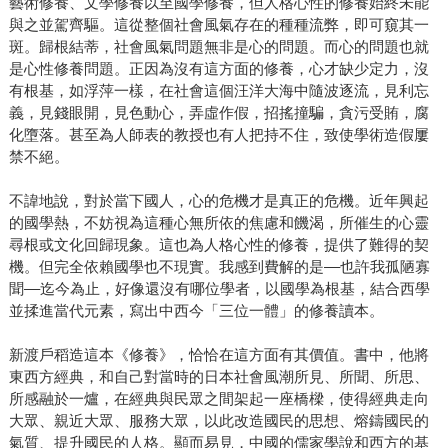
藝術修養、文學修養以至國學修養，但人格心性的修養始終未能
與之並駕齊驅。這從整個社會風氣存在的種種流弊，即可窺其一
斑。歸根結蒂，社會風氣問題無非是心的問題。而心的問題也就
是心性修養問題。正因為沒有這方面的修養，心才缺少定力，沒
有根基，如浮萍一樣，在社會這個汪洋大海中隨波逐流，見利忘
義，見錢眼開，見色動心，弄虛作假，招搖撞騙，貪污受賄，腐
化墮落。甚至為人師表的教授也有人把持不住，致使學術造假屢
禁不絕。
不諱地說，對於當下國人，心的危機才是真正的危機。近年興起
的國學熱，不妨視為這種心無所依的焦慮和饑渴，所催生的心靈
尋根或文化回歸現象。這也為人格心性的修養，提供了難得的契
機。但完全依賴國學也不現實。我感到費解的是––也許我孤陋寡
聞––迄今為止，好像還沒有哪位學者，以國學為根基，結合西學
並揉進當代元素，寫出中西今「三位一體」的修養讀本。
新渡戶稻造這本《修養》，恰恰在這方面有其價值。書中，他將
東西方經典，和自己對當時的日本社會風潮所見、所聞、所思、
所感融於一爐，在經典與民眾之間架起一座橋樑，使得經典走向
大眾、親近大眾、服務大眾，以此改造國民的思想、熔鑄國民的
氣質、提升國民的人格。顯而易見，中國的儒家學說和西方的基