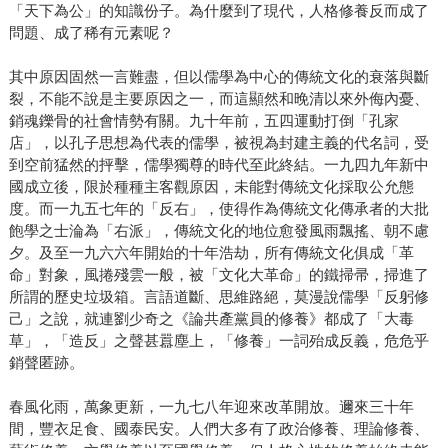
「天下為公」的知識份子。為什麼到了現代，人格修養反而成了
問題、成了稀有元素呢？
其中原因固然一言難盡，但以儒學為中心的傳統文化的衰落與斷
裂，不能不說是主要原因之一，而這顯然和晚清以來外侮內憂、
銷魂鑠骨的社會情勢有關。九十年前，五四運動打倒「孔家
店」，以孔子思想為代表的儒學，被視為封建主義的代名詞，受
到空前猛然的抨擊，儒學獨尊的時代至此終結。一九四九年新中
國成立後，限於種種主客觀原因，未能對傳統文化採取公允態
度。而一九五七年的「反右」，使得作為傳統文化傳承者的大批
飽學之士淪為「右派」，傳統文化的地位愈發風雨飄搖、朝不慮
夕。及至一九六六年開始的十年浩劫，所有傳統文化俱成「革
命」對象，風捲殘雲一般，被「文化大革命」的鐵掃帚，掃進了
所謂的歷史垃圾箱。言語道斷、思維路絕，莫漫說儒學「反躬修
己」之說，就連劉少奇之《論共產黨員的修養》都成了「大毒
草」，「造反」之聲甚囂塵上，「修養」一詞殆成反義，危危乎
銷聲匿跡。
春風化雨，萬象更新，一九七八年迎來改革開放。邇來三十年
間，豐衣足食、國泰民安。人們大多有了政治修養、理論修養、