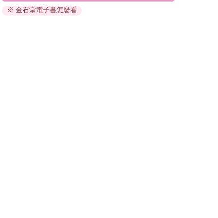
※ 金石堂電子書怎麼看
因版權保護，您在金石堂所購買的電子書僅能以金石堂專屬
的閱讀軟體開啟閱讀，無法以其他閱讀器或直接下載檔案。
依據「消費者保護法」第19條及行政院消費者保護處公告之
「通訊交易解除權合理例外情事適用準則」，非以有形媒介
提供之數位內容或一經提供即為完成之線上服務，經消費者
事先同意始提供。（如：電子書、電子雜誌、下載版軟體、
虛擬商品…等），
不受「網購服務需提供七日鑑賞期」的限
制
。為維護您的權益，建議您先使用「試閱」功能後再付款
購買。