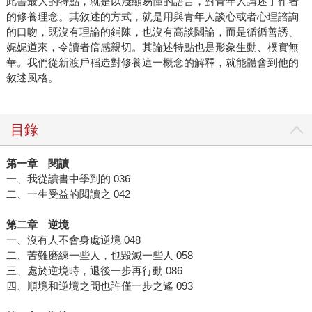
此書最大的特點，就是以淺顯易懂的語言，對青年人講述了作者
的修養理念。其敘述的方式，就是用與青年人談心或者心理諮詢
的口吻，既沒有理論的鋪陳，也沒有高談闊論，而是循循善誘、
娓娓道來，令讀者倍感親切。其論述特點也是形象生動、樸實無
華。我們從新渡戶稻造對修養這一概念的解釋，就能體會到他的
敘述風格。
目錄
第一章 閱讀
一、我從讀書中學到的 036
二、一生受益的閱讀之 042
第二章 逆境
一、沒有人不會身處逆境 048
二、苦難磨練一些人，也毀滅一些人 058
三、處於逆境時，退後一步再行動 086
四、順境和逆境之間也許僅一步之遙 093