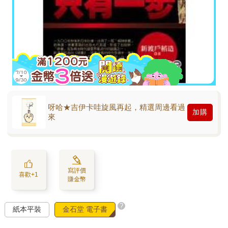
呀哈★吉伊卡哇旋風再起，精選周邊看過
加購
來
寫評價
喜歡+1
賺金幣
?
紙本平裝
金石堂 電子書