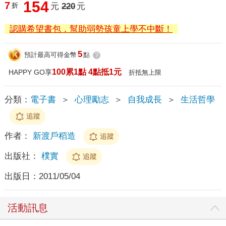
154
7
折
元
220
元
認購希望書包，幫助弱勢孩童上學不中斷！
5
預計最高可得金幣
點
?
100累1點 4點抵1元
HAPPY GO享
折抵無上限
分類：
電子書
＞
心理勵志
＞
自我成長
＞
生活哲學
追蹤
作者：
新渡戶稻造
追蹤
出版社：
樸實
追蹤
出版日：
2011/05/04
活動訊息