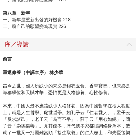
第八章 新年
一、新年是重新出發的好機會 218
二、將自己的願望變為現實 226
序／導讀
前言
重返修養（中譯本序） 林少華
當今之世，國人所缺少的未必是錦衣玉食、香車寶馬，也未必是
職稱學位和天賦才華，恐怕更是人格修養、心性修養。
本來，中國人最不應該缺少人格修養。因為中國哲學在很大程度
上，就是人生哲學、處世哲學。如孔子云「仁者愛人」，孟子云
「反求諸己」，老子云「為而不爭」，莊子云「用心如鏡」，荀
子云「崇德揚善」。尤其儒學，歷代儒學家都強調修身為本，造
就了一批又一批國難當頭「捨生取義」的仁人志士，和先憂後樂