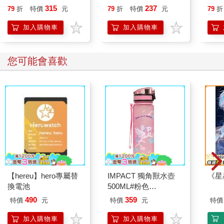
行動」打開大腦的行動
315
237
79
折
特價
元
79
折
特價
元
79
折
開關，懶人也能變身
「行動派」的37個科
加入購物車
加入購物車
學方法
您可能會喜歡
【hereu】hero專屬替
IMPACT 獨角獸水壺
《星
換電池
500ML#粉色
IM00B11PK
490
359
特價
元
特價
元
特價
加入購物車
加入購物車