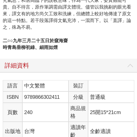
究氣息，和居高臨下的說教意味，作為一代大家，委實難能可
貴。自不待言，原作筆調需由譯文體現。儘管以我挑剔的眼光看
來，譯文有的地方尚欠工致和洗練，但總體上較好地傳達了原文
的這一特點。若干段落譯得文氣充沛，一瀉而下。以「直譯」論
之，殊為不易。
二○○九年三月二十五日於窺海齋
時青島垂柳初綠、細雨如煙
詳細資料
語言
中文繁體
裝訂
ISBN
9789866302411
分級
普通級
商品規
頁數
240
25開15*21cm
格
適讀年
出版地
台灣
全齡適讀
齡