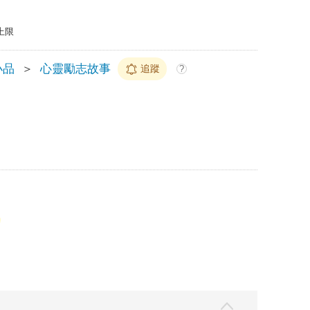
上限
小品
＞
心靈勵志故事
追蹤
?