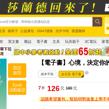
圭吾
楊双子
公益書包
16647續集
吉伊卡哇
通靈藥師
路邊攤新作
馬斯克
玩具總動員5
超慢跑
館
英文書
雜誌
電子書
文具
玩具親子
3C電玩
家
【電子書】心境，決定你
固定
版型
?
紙本平裝
金石堂 電子書
Epub
126
7
折
元
180
元
流動版型
認購希望書包，幫助弱勢孩童上學不