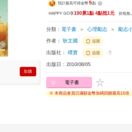
5
預計最高可得金幣
點
?
100累1點 4點抵1元
HAPPY GO享
折抵無
分類：
電子書
＞
心理勵志
＞
勵志
作者：
耿文國
追蹤
出版社：
樸實
追蹤
?
出版日：
2010/08/05
加購
電子書
※ 本商品會員日滿額金幣加碼回饋最高15倍