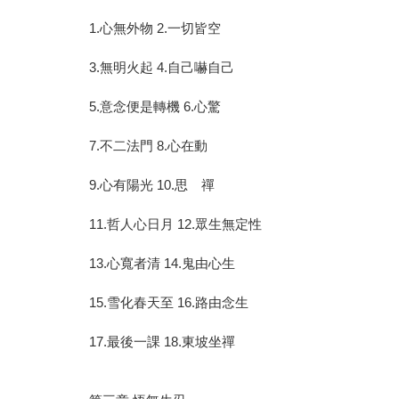
1.心無外物 2.一切皆空
3.無明火起 4.自己嚇自己
5.意念便是轉機 6.心驚
7.不二法門 8.心在動
9.心有陽光 10.思 禪
11.哲人心日月 12.眾生無定性
13.心寬者清 14.鬼由心生
15.雪化春天至 16.路由念生
17.最後一課 18.東坡坐禪