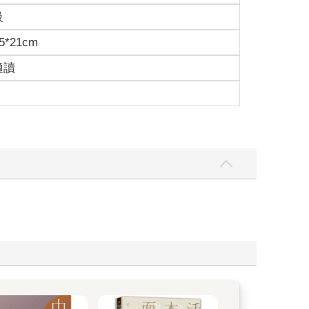
級
5*21cm
適讀