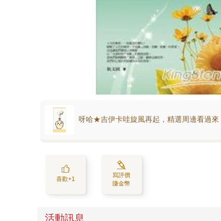
呀哈★吉伊卡哇旋風再起，精選周邊看過來
寫評價
喜歡+1
賺金幣
活動訊息