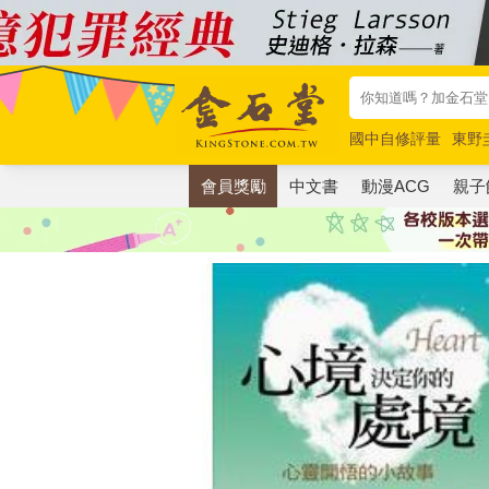
國中自修評量
東野
唯紅花綻放
奧德賽
會員獎勵
中文書
動漫ACG
親子