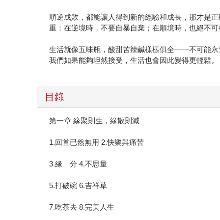
順逆成敗，都能讓人得到新的經驗和成長，那才是正
重：在逆境時，不要自暴自棄；在順境時，也絕不可
生活就像五味瓶，酸甜苦辣鹹樣樣俱全——不可能永
我們如果能夠坦然接受，生活也會因此變得更輕鬆。
目錄
第一章 緣聚則生，緣散則滅
1.回首已然無用 2.快樂與痛苦
3.緣 分 4.不思量
5.打破碗 6.吉祥草
7.吃茶去 8.完美人生