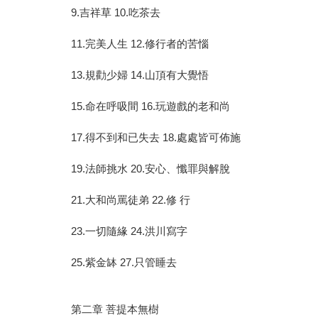
9.吉祥草 10.吃茶去
11.完美人生 12.修行者的苦惱
13.規勸少婦 14.山頂有大覺悟
15.命在呼吸間 16.玩遊戲的老和尚
17.得不到和已失去 18.處處皆可佈施
19.法師挑水 20.安心、懺罪與解脫
21.大和尚罵徒弟 22.修 行
23.一切隨緣 24.洪川寫字
25.紫金缽 27.只管睡去
第二章 菩提本無樹