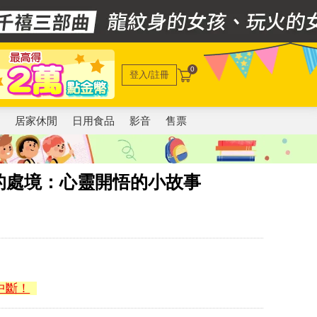
0
登入/註冊
電
居家休閒
日用食品
影音
售票
的處境：心靈開悟的小故事
中斷！