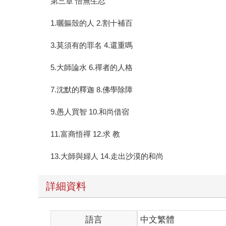
第三章 悟無生忍
1.曬軀殼的人 2.割十補百
3.莫須有的罪名 4.還重嗎
5.大師論水 6.禪者的人格
7.沈默的釋迦 8.佛學除障
9.愚人買智 10.和尚借宿
11.富商悟禪 12.求 教
13.大師與婦人 14.走出沙漠的和尚
詳細資料
語言
中文繁體