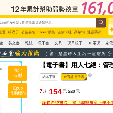
圭吾
楊双子
公益書包
16647續集
吉伊卡哇
高希均
通靈藥師
路邊攤新作
馬斯克
玩具總動員5
超慢跑
館
英文書
雜誌
電子書
文具
玩具親子
3C電玩
家
【電子書】用人七絕：管
固定
版型
?
紙本平裝
金石堂 電子書
Epub
154
7
折
元
220
元
流動版型
認購希望書包，幫助弱勢孩童上學不