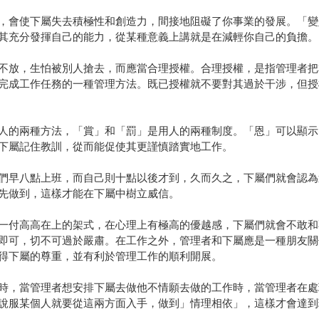
會使下屬失去積極性和創造力，間接地阻礙了你事業的發展。「變
其充分發揮自己的能力，從某種意義上講就是在減輕你自己的負擔。
放，生怕被別人搶去，而應當合理授權。合理授權，是指管理者把
完成工作任務的一種管理方法。既已授權就不要對其過於干涉，但授
的兩種方法，「賞」和「罰」是用人的兩種制度。「恩」可以顯示
下屬記住教訓，從而能促使其更謹慎踏實地工作。
早八點上班，而自己則十點以後才到，久而久之，下屬們就會認為
先做到，這樣才能在下屬中樹立威信。
付高高在上的架式，在心理上有極高的優越感，下屬們就會不敢和
即可，切不可過於嚴肅。在工作之外，管理者和下屬應是一種朋友關
得下屬的尊重，並有利於管理工作的順利開展。
，當管理者想安排下屬去做他不情願去做的工作時，當管理者在處
說服某個人就要從這兩方面入手，做到」情理相依」，這樣才會達到