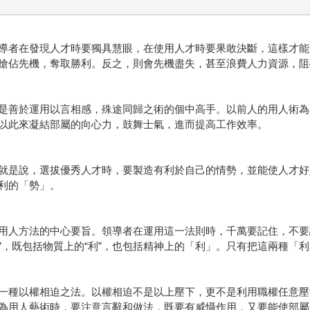
者在發現人才時要獨具慧眼，在使用人才時要果敢決斷，這樣才能
搶佔先機，奪取勝利。反之，則會先機盡失，甚至浪費人力資源，阻
善於運用以言相感，殊途同歸之術的個中高手。以前人的用人術為
以此來凝結部屬的向心力，鼓舞士氣，進而提高工作效率。
是說，選拔優秀人才時，要製造有利於自己的情勢，並能使人才好
利的「勢」。
人方法的中心要旨。領導者在運用這一法則時，千萬要記住，不要
”，既包括物質上的“利”，也包括精神上的「利」。只有把這兩種「
種以權相迫之法。以權相迫不是以上壓下，更不是利用職權任意壓
為用人藝術時，要注意言辭和做法，既要有威懾作用，又要能使部屬