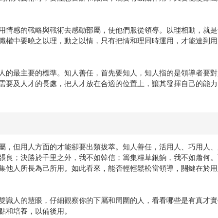
情感的戰略與戰術去感動部屬，使他們服從領導。以理相動，就是
職權中要曉之以理，動之以情，只有把情和理同時運用，才能達到用
的最主要的標準。知人善任，首先要知人，知人指的是領導者要對
需要及人才的長處，把人才放在合適的位置上，讓其發揮自己的能力
，但用人方面的才能卻要出類拔萃。知人善任，活用人、巧用人、
張良；決勝於千里之外，我不如韓信；籌集糧草銀餉，我不如蕭何。
集他人所長為己所用。如此看來，能否輕輕鬆松當領導，關鍵在於用
識人的慧眼，仔細觀察你的下屬和周圍的人，看看哪些是有真才實
點和培養，以備後用。