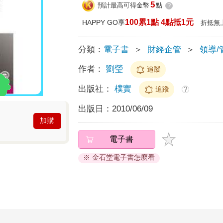
5
預計最高可得金幣
點
?
100累1點 4點抵1元
HAPPY GO享
折抵無
分類：
電子書
＞
財經企管
＞
領導/
作者：
劉瑩
追蹤
出版社：
樸實
追蹤
?
出版日：
2010/06/09
加購
電子書
※ 金石堂電子書怎麼看