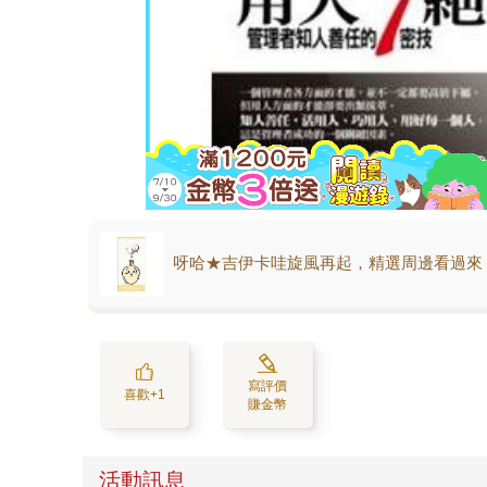
呀哈★吉伊卡哇旋風再起，精選周邊看過來
寫評價
喜歡+1
賺金幣
活動訊息