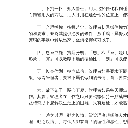
二、不拘一格，知人善任。用人過於僵化和拘謹，
而轉變用人的方法。把人才用在適合他的位置上，使
三、合理授權，指揮若定。管理者切忌抓住權力不
的和要求，並為其提供必要的條件，放手讓下屬努力
繁瑣的事務中解放出來，坐鎮指揮就可以了。
四、恩威並施，賞罰分明。「恩」和「威」是用人
形象，「賞」可以激勵下屬的積極性，「罰」可以使
五、以身作則，樹立威信。管理者如果要求下屬們
散。做為管理者，要求下屬們做到的事情，自己要首
六、放下架子，關心下屬。管理者如果每天擺出一
作。其實，管理者在工作之時只要稍微保持一點威嚴
及時幫助下屬解決生活上的困難。只有這樣，才能贏
七、曉之以理，動之以情。當管理者想網路人才時
理，動之以情」。每個人都有自己的理性和感性，想