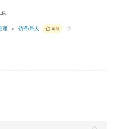
上限
管理
＞
領導/帶人
追蹤
?