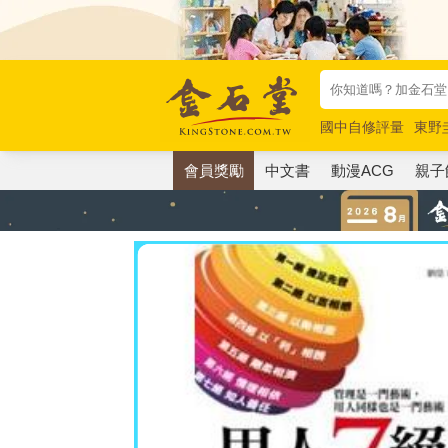
國中自修評量
東野
唯紅花綻放
奧德賽
會員獎勵
中文書
動漫ACG
親子