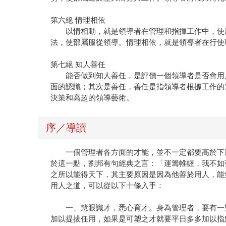
第六絕 情理相依
以情相動，就是領導者在管理和指揮工作中，使用
法，使部屬服從領導。情理相依，就是領導者在行使
第七絕 知人善任
能否做到知人善任，是評價一個領導者是否會用人
面的認識；其次是善任，善任是指領導者根據工作的
決策和高超的領導藝術。
序／導讀
一個管理者各方面的才能，並不一定都要高於下屬
於這一點，劉邦有句經典之言：「運籌帷幄，我不如
之所以能得天下，其主要原因是因為他善於用人，能
用人之道，可以從以下十條入手：
一、慧眼識才，悉心育才。身為管理者，要有一雙
加以提拔任用，如果是可塑之才就要平日多多加以指