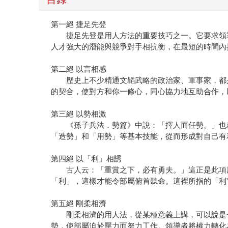
第一絕 捷足先登
捷足先登是用人方法的重要技巧之一。它要求領導
人才強大的潛能與競爭對手相抗衡，在最短的時間內
第二絕 以言相感
歷史上不少精通文韜武略的政治家、軍事家，都是
的契合，使對方和你一條心，同心協力地互助合作，
第三絕 以勢相激
《孫子兵法．勢篇》中說：「擇人而任勢。」也就
「造勢」和「用勢」等基本技能，從而形成對自己有
第四絕 以「利」相誘
古人云：「重賞之下，必有勇夫。」這正是此項用
「利」，這樣才能令部屬俯首聽命。這裡所指的「利
第五絕 剛柔相濟
剛柔相濟的用人法，從某種意義上講，可以說是一
勢，使部屬迫於壓力而努力工作。領導者將權力轉化