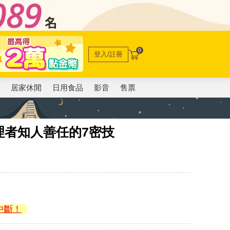
0
登入/註冊
電
居家休閒
日用食品
影音
售票
理者知人善任的7密技
中斷！