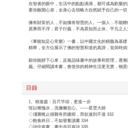
在智者的眼中，生活中的點點滴滴，都可成為歡樂的
要你敞開心扉，全身心去領略大自然賦予自己的一切
擁有財富的人，不如擁有智慧的人。一個人，不能瞭
莫乘而不浮；君子行義，不為莫知而止休。平凡之人
《事能知足心常樂》一書，以中國文化的精髓為基礎
精華，全方位展示了佛的智慧和道的真諦，並與時俱
願你能靜下心來，反複品味書中的故事和哲理，逐漸
義。仔細閱讀本書，會使你的精神生活更充實，物質
目錄
1、精進篇：百尺竿頭，更進一步
恆以慚愧水，洗滌懈怠心。——星雲大師
◇淺嘗輒止很難有所建樹，而欲速則不達 332
◇飽食終日，不如發奮讀書 334
◇詩中有畫，畫中亦可有詩 335