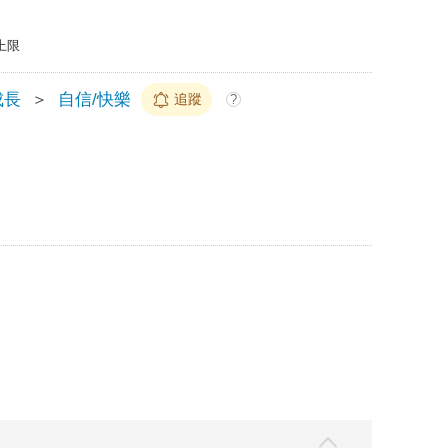
上限
成長
＞
自信/快樂
追蹤
?