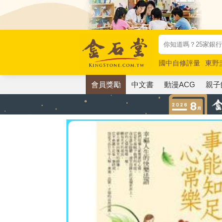
國中自修評量
東野
唯紅花綻放
奧德賽
會員獎勵
中文書
動漫ACG
親子