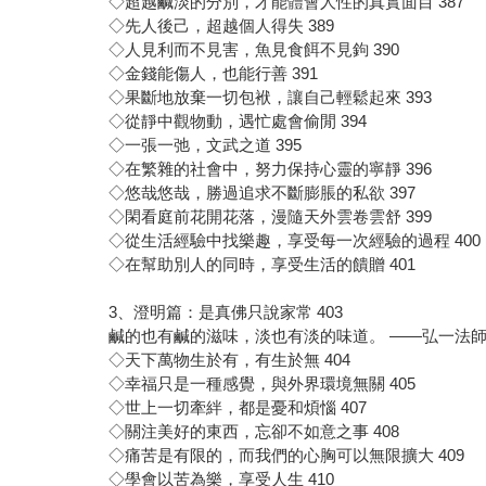
◇超越鹹淡的分別，才能體會人性的真實面目 387
◇先人後己，超越個人得失 389
◇人見利而不見害，魚見食餌不見鉤 390
◇金錢能傷人，也能行善 391
◇果斷地放棄一切包袱，讓自己輕鬆起來 393
◇從靜中觀物動，遇忙處會偷閒 394
◇一張一弛，文武之道 395
◇在繁雜的社會中，努力保持心靈的寧靜 396
◇悠哉悠哉，勝過追求不斷膨脹的私欲 397
◇閑看庭前花開花落，漫隨天外雲卷雲舒 399
◇從生活經驗中找樂趣，享受每一次經驗的過程 400
◇在幫助別人的同時，享受生活的饋贈 401
3、澄明篇：是真佛只說家常 403
鹹的也有鹹的滋味，淡也有淡的味道。 ——弘一法
◇天下萬物生於有，有生於無 404
◇幸福只是一種感覺，與外界環境無關 405
◇世上一切牽絆，都是憂和煩惱 407
◇關注美好的東西，忘卻不如意之事 408
◇痛苦是有限的，而我們的心胸可以無限擴大 409
◇學會以苦為樂，享受人生 410