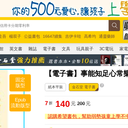
圭吾
楊双子
公益書包
16647續集
吉伊卡哇
高希均
通靈藥師
路邊攤新作
馬斯克
玩具總動員5
超慢跑
館
英文書
雜誌
電子書
文具
玩具親子
3C電玩
家
【電子書】事能知足心常
固定
版型
?
紙本平裝
金石堂 電子書
Epub
140
7
折
元
200
元
流動版型
認購希望書包，幫助弱勢孩童上學不