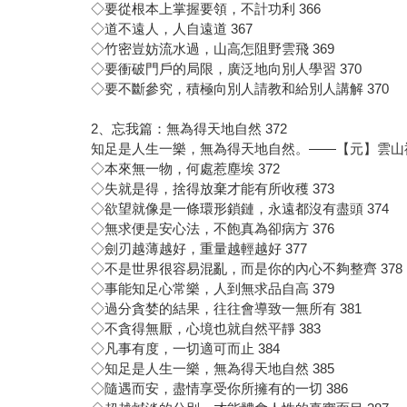
◇要從根本上掌握要領，不計功利 366
◇道不遠人，人自遠道 367
◇竹密豈妨流水過，山高怎阻野雲飛 369
◇要衝破門戶的局限，廣泛地向別人學習 370
◇要不斷參究，積極向別人請教和給別人講解 370
2、忘我篇：無為得天地自然 372
知足是人生一樂，無為得天地自然。——【元】雲山
◇本來無一物，何處惹塵埃 372
◇失就是得，捨得放棄才能有所收穫 373
◇欲望就像是一條環形鎖鏈，永遠都沒有盡頭 374
◇無求便是安心法，不飽真為卻病方 376
◇劍刃越薄越好，重量越輕越好 377
◇不是世界很容易混亂，而是你的內心不夠整齊 378
◇事能知足心常樂，人到無求品自高 379
◇過分貪婪的結果，往往會導致一無所有 381
◇不貪得無厭，心境也就自然平靜 383
◇凡事有度，一切適可而止 384
◇知足是人生一樂，無為得天地自然 385
◇隨遇而安，盡情享受你所擁有的一切 386