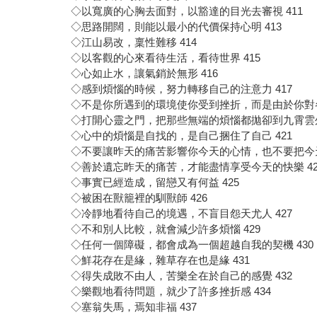
◇以寬廣的心胸去面對，以豁達的目光去審視 411
◇思路開闊，則能以最小的代價保持心明 413
◇江山易改，稟性難移 414
◇以客觀的心來看待生活，看待世界 415
◇心如止水，讓氣銷於無形 416
◇感到煩惱的時候，努力轉移自己的注意力 417
◇不是你所遇到的環境使你受到挫折，而是由於你對各
◇打開心靈之門，把那些無端的煩惱都拋卻到九霄雲外 
◇心中的煩惱是自找的，是自己捆住了自己 421
◇不要讓昨天的痛苦影響你今天的心情，也不要把今天
◇善於遺忘昨天的痛苦，才能盡情享受今天的快樂 42
◇事實已經造成，留戀又有何益 425
◇被困在獸籠裡的馴獸師 426
◇冷靜地看待自己的境遇，不盲目怨天尤人 427
◇不和別人比較，就會減少許多煩惱 429
◇任何一個障礙，都會成為一個超越自我的契機 430
◇鮮花存在是緣，雜草存在也是緣 431
◇得失成敗不由人，苦樂全在於自己的感覺 432
◇樂觀地看待問題，就少了許多挫折感 434
◇塞翁失馬，焉知非福 437