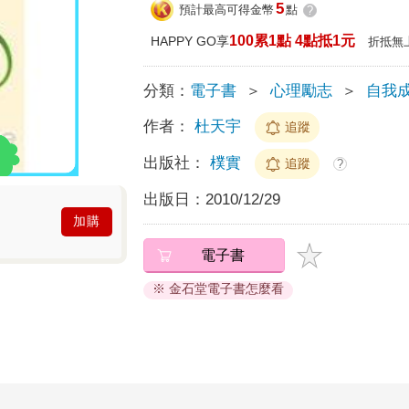
5
預計最高可得金幣
點
?
100累1點 4點抵1元
HAPPY GO享
折抵無
分類：
電子書
＞
心理勵志
＞
自我
作者：
杜天宇
追蹤
出版社：
樸實
追蹤
?
出版日：
2010/12/29
加購
電子書
※ 金石堂電子書怎麼看