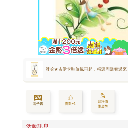
呀哈★吉伊卡哇旋風再起，精選周邊看過來
寫評價
電子書
喜歡+1
賺金幣
活動訊息