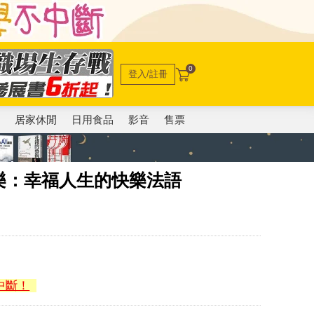
0
登入/註冊
電
居家休閒
日用食品
影音
售票
樂：幸福人生的快樂法語
中斷！