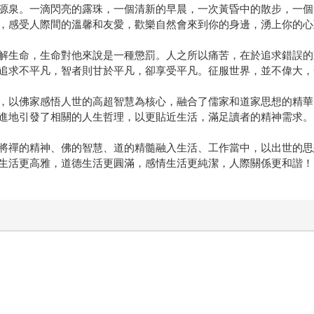
源泉。一滴閃亮的露珠，一個清新的早晨，一次黃昏中的散步，一個
，感受人際間的溫馨和友愛，歡樂自然會來到你的身邊，湧上你的心
解生命，生命對他來說是一種懲罰。人之所以痛苦，在於追求錯誤的
追求不平凡，智者則甘於平凡，卻享受平凡。征服世界，並不偉大，
，以佛家感悟人世的高超智慧為核心，融合了儒家和道家思想的精華
進地引發了相關的人生哲理，以更貼近生活，滿足讀者的精神需求。
將禪的精神、佛的智慧、道的精髓融入生活、工作當中，以出世的思
生活更高雅，道德生活更圓滿，感情生活更純潔，人際關係更和諧！