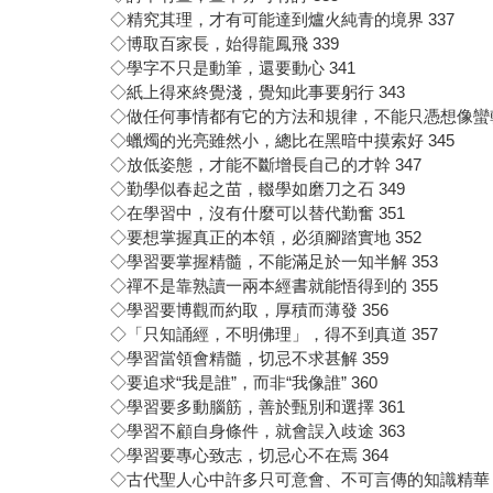
◇精究其理，才有可能達到爐火純青的境界 337
◇博取百家長，始得龍鳳飛 339
◇學字不只是動筆，還要動心 341
◇紙上得來終覺淺，覺知此事要躬行 343
◇做任何事情都有它的方法和規律，不能只憑想像蠻幹 
◇蠟燭的光亮雖然小，總比在黑暗中摸索好 345
◇放低姿態，才能不斷增長自己的才幹 347
◇勤學似春起之苗，輟學如磨刀之石 349
◇在學習中，沒有什麼可以替代勤奮 351
◇要想掌握真正的本領，必須腳踏實地 352
◇學習要掌握精髓，不能滿足於一知半解 353
◇禪不是靠熟讀一兩本經書就能悟得到的 355
◇學習要博觀而約取，厚積而薄發 356
◇「只知誦經，不明佛理」，得不到真道 357
◇學習當領會精髓，切忌不求甚解 359
◇要追求“我是誰”，而非“我像誰” 360
◇學習要多動腦筋，善於甄別和選擇 361
◇學習不顧自身條件，就會誤入歧途 363
◇學習要專心致志，切忌心不在焉 364
◇古代聖人心中許多只可意會、不可言傳的知識精華 3