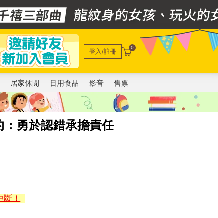
0
登入/註冊
電
居家休閒
日用食品
影音
售票
的：勇於認錯承擔責任
中斷！