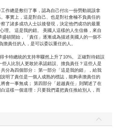
待工作總是敷衍了事，認為自己付出一份勞動就該拿
系。事實上，這是對自己、也是對社會極不負責任的
考察了諸多成功人士以後發現，決定他們成功的最重
理。 這是我的錯。 美國人這樣的人生信條，來自
華盛頓開始，「責任」逐漸成為描述美國人的一個不
夠負擔責任的人，是可以委以重任的人。
卡特總統的支持率驟然上升了10%。 正確對待錯誤
一些人比別人更敢於承認錯誤、擔負責任？這些人是
共分為四個部分： 第一部分「這是我的錯」，給我
們說明了責任是一個人成熟的標誌，能夠承擔責任的
將會一事無成； 第四部分「超越責任」則闡述了在
明白這樣一個道理：只要我們還把責任推給別人，而