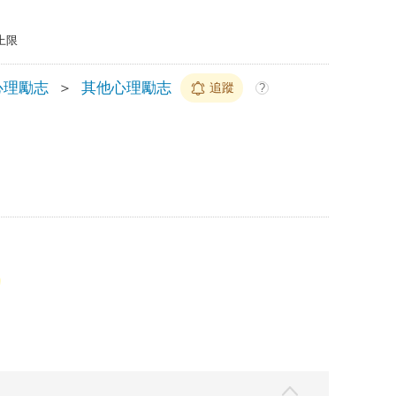
上限
心理勵志
＞
其他心理勵志
追蹤
?