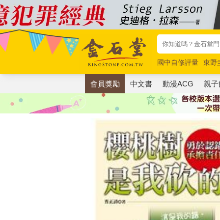
國中自修評量
東野
唯紅花綻放
奧德賽
會員獎勵
中文書
動漫ACG
親子