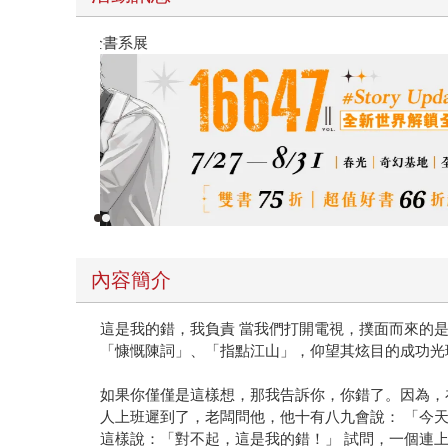
春光ｘ奇幻基地｜全書系展
內容簡介
這是我的錯，我負責 當我們打開電視，撲面而來的
「慷慨陳詞」、「指點江山」，仰望其炫目的成功光
如果你僅僅是這樣想，那我告訴你，你錯了。因為，
人上班遲到了，老闆問他，他十有八九會說： 「今天
這樣說：「對不起，這是我的錯！」 試問，一個連