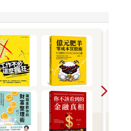
曾以
溫度
格心
突與
間，
柔卻
子，