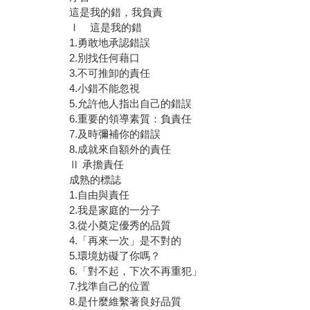
這是我的錯，我負責
Ⅰ 這是我的錯
1.勇敢地承認錯誤
2.別找任何藉口
3.不可推卸的責任
4.小錯不能忽視
5.允許他人指出自己的錯誤
6.重要的領導素質：負責任
7.及時彌補你的錯誤
8.成就來自額外的責任
Ⅱ 承擔責任
成熟的標誌
1.自由與責任
2.我是家庭的一分子
3.從小奠定優秀的品質
4.「再來一次」是不對的
5.環境妨礙了你嗎？
6.「對不起，下次不再重犯」
7.找準自己的位置
8.是什麼維繫著良好品質