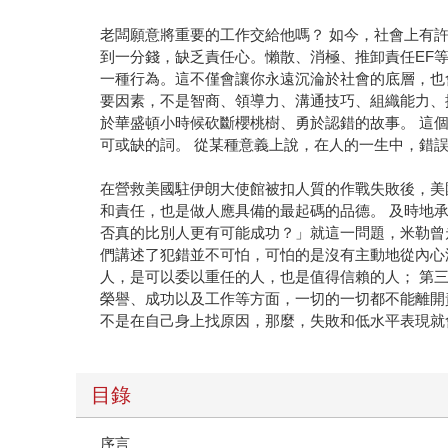
老闆願意將重要的工作交給他嗎？ 如今，社會上有
到一分錢，缺乏責任心。懶散、消極、推卸責任EF
一種行為。這不僅會讓你永遠沉淪於社會的底層，也
要因素，不是智商、領導力、溝通技巧、組織能力、
於華盛頓小時候砍斷櫻桃樹、勇於認錯的故事。 這
可或缺的詞。 從某種意義上說，在人的一生中，錯
在營救美國駐伊朗大使館被扣人質的作戰失敗後，美
和責任，也是做人應具備的最起碼的品德。 及時地
否真的比別人更有可能成功？」就這一問題，米勒曾
們講述了犯錯並不可怕，可怕的是沒有主動地從內心
人，是可以委以重任的人，也是值得信賴的人； 第
榮譽、成功以及工作等方面，一切的一切都不能離開
不是在自己身上找原因，那麼，失敗和低水平表現就
目錄
序言