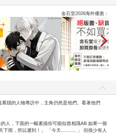
吃一點〉第二波
金石堂2026海
篇累牘的人物專訪中，主角仍然是他們。看著他們
的人，下面的一幅素描你可能似曾相識AB 如果一個
下雨，所以遲到！」 「今天………. 」 但很少有人