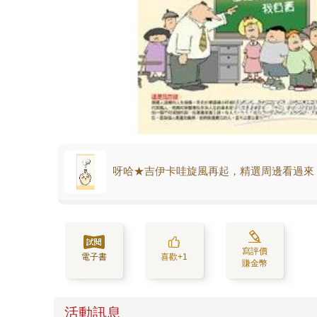
呀哈★吉伊卡哇旋風再起，精選周邊看過來
寫評價
電子書
喜歡+1
賺金幣
活動訊息