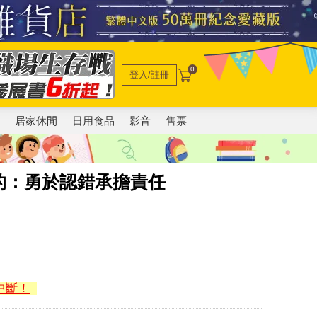
0
登入/註冊
電
居家休閒
日用食品
影音
售票
的：勇於認錯承擔責任
中斷！