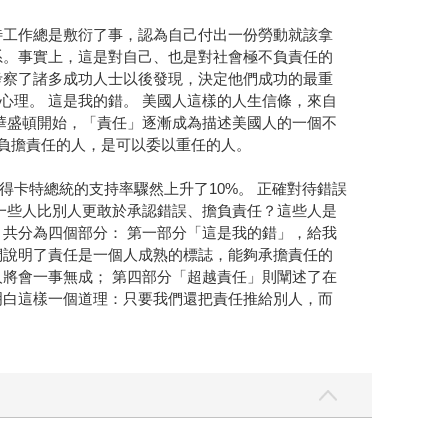
待工作總是敷衍了事，認為自己付出一份勞動就該拿
系。事實上，這是對自己、也是對社會極不負責任的
考察了諸多成功人士以後發現，決定他們成功的最重
理。 這是我的錯。 美國人這樣的人生信條，來自
華盛頓開始，「責任」逐漸成為描述美國人的一個不
夠負擔責任的人，是可以委以重任的人。
卡特總統的支持率驟然上升了10%。 正確對待錯誤
一些人比別人更敢於承認錯誤、擔負責任？這些人是
共分為四個部分： 第一部分「這是我的錯」，給我
們說明了責任是一個人成熟的標誌，能夠承擔責任的
將會一事無成； 第四部分「超越責任」則闡述了在
明白這樣一個道理：只要我們還把責任推給別人，而