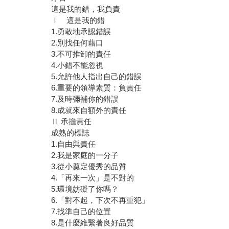
這是我的錯，我負責
Ⅰ 這是我的錯
1.勇敢地承認錯誤
2.別找任何藉口
3.不可推卸的責任
4.小錯不能忽視
5.允許他人指出自己的錯誤
6.重要的領導素質：負責任
7.及時彌補你的錯誤
8.成就來自額外的責任
Ⅱ 承擔責任
成熟的標誌
1.自由與責任
2.我是家庭的一分子
3.從小奠定優秀的品質
4.「再來一次」是不對的
5.環境妨礙了你嗎？
6.「對不起，下次不再重犯」
7.找準自己的位置
8.是什麼維繫著良好品質