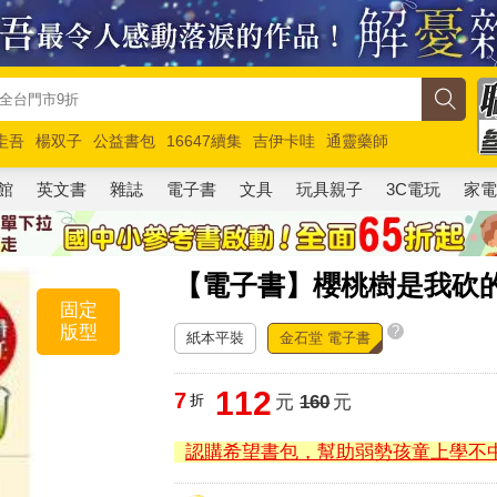
圭吾
楊双子
公益書包
16647續集
吉伊卡哇
通靈藥師
路邊攤新作
馬斯克
玩具總動員5
超慢跑
館
英文書
雜誌
電子書
文具
玩具親子
3C電玩
家
【電子書】櫻桃樹是我砍
固定
版型
?
紙本平裝
金石堂 電子書
112
7
折
元
160
元
認購希望書包，幫助弱勢孩童上學不