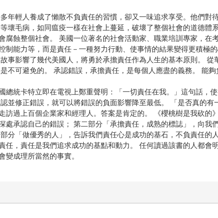
許多年輕人養成了懶散不負責任的習慣，卻又一味追求享受。他們對
等等壞毛病，如同瘟疫一樣在社會上蔓延，破壞了整個社會的道德體
會腐蝕整個社會。 美國一位著名的社會活動家、職業培訓專家，在
控制能力等，而是責任－一種努力行動、使事情的結果變得更積極的心
個故事影響了幾代美國人，將勇於承擔責任作為人生的基本原則。 從
誤是不可避免的。 承認錯誤，承擔責任，是每個人應盡的義務。 能
國總統卡特立即在電視上鄭重聲明：「一切責任在我。」這句話，使得
承認並修正錯誤，就可以將錯誤的負面影響降至最低。 「是否真的有
走訪過上百個企業家和經理人。答案是肯定的。 《櫻桃樹是我砍的》
深處承認自己的錯誤； 第二部分「承擔責任，成熟的標誌」，向我
三部分「做優秀的人」，告訴我們責任心是成功的基石，不負責任的人
責任，責任是我們追求成功的基點和動力。 任何讀過該書的人都會
會變成理所當然的事實。