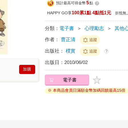
5
預計最高可得金幣
點
?
100累1點 4點抵1元
HAPPY GO享
折抵無
分類：
電子書
＞
心理勵志
＞
其他
作者：
曹正清
追蹤
出版社：
樸實
追蹤
?
出版日：
2010/06/02
加購
電子書
※ 本商品會員日滿額金幣加碼回饋最高15倍