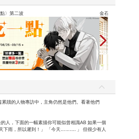
吃一點〉第二波
金石堂2026海
篇累牘的人物專訪中，主角仍然是他們。看著他們
的人，下面的一幅素描你可能似曾相識AB 如果一個
下雨，所以遲到！」 「今天………. 」 但很少有人