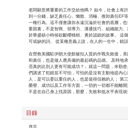
老闆願意將重要的工作交給他嗎？ 如今，社會上有
到一分錢，缺乏責任心。懶散、消極、推卸責任EF
一種行為。這不僅會讓你永遠沉淪於社會的底層，也
要因素，不是智商、領導力、溝通技巧、組織能力、
於華盛頓小時候砍斷櫻桃樹、勇於認錯的故事。 這
可或缺的詞。 從某種意義上說，在人的一生中，錯
在營救美國駐伊朗大使館被扣人質的作戰失敗後，美
和責任，也是做人應具備的最起碼的品德。 及時地
否真的比別人更有可能成功？」就這一問題，米勒曾
們講述了犯錯並不可怕，可怕的是沒有主動地從內心
人，是可以委以重任的人，也是值得信賴的人； 第
榮譽、成功以及工作等方面，一切的一切都不能離開
不是在自己身上找原因，那麼，失敗和低水平表現就
目錄
序言