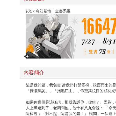
春光ｘ奇幻基地｜全書系展
內容簡介
這是我的錯，我負責 當我們打開電視，撲面而來的
「慷慨陳詞」、「指點江山」，仰望其炫目的成功光
如果你僅僅是這樣想，那我告訴你，你錯了。因為，
人上班遲到了，老闆問他，他十有八九會說： 「今天
這樣說：「對不起，這是我的錯！」 試問，一個連