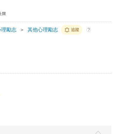
上限
心理勵志
＞
其他心理勵志
追蹤
?