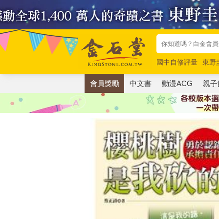
國中自修評量
東野
唯紅花綻放
奧德賽
會員獎勵
中文書
動漫ACG
親子