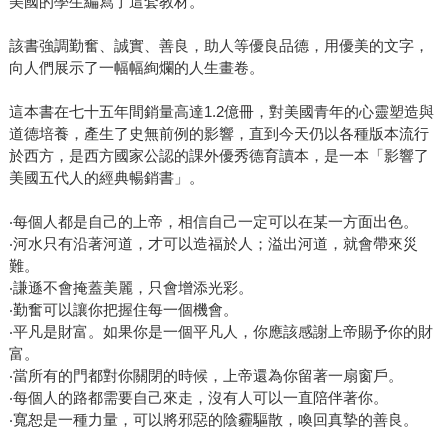
美國的學生編寫了這套教材。
該書強調勤奮、誠實、善良，助人等優良品德，用優美的文字，
向人們展示了一幅幅絢爛的人生畫卷。
這本書在七十五年間銷量高達1.2億冊，對美國青年的心靈塑造與
道德培養，產生了史無前例的影響，直到今天仍以各種版本流行
於西方，是西方國家公認的課外優秀德育讀本，是一本「影響了
美國五代人的經典暢銷書」。
‧每個人都是自己的上帝，相信自己一定可以在某一方面出色。
‧河水只有沿著河道，才可以造福於人；溢出河道，就會帶來災
難。
‧謙遜不會掩蓋美麗，只會增添光彩。
‧勤奮可以讓你把握住每一個機會。
‧平凡是財富。如果你是一個平凡人，你應該感謝上帝賜予你的財
富。
‧當所有的門都對你關閉的時候，上帝還為你留著一扇窗戶。
‧每個人的路都需要自己來走，沒有人可以一直陪伴著你。
‧寬恕是一種力量，可以將邪惡的陰霾驅散，喚回真摯的善良。