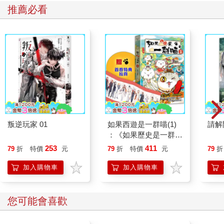
推薦必看
叛逆玩家 01
如果西遊是一群喵(1)
請解
：《如果歷史是一群
喵》作者最新力作，附
253
411
79
折
特價
元
79
折
特價
元
79
折
【首卷特典】拉頁
加入購物車
加入購物車
您可能會喜歡