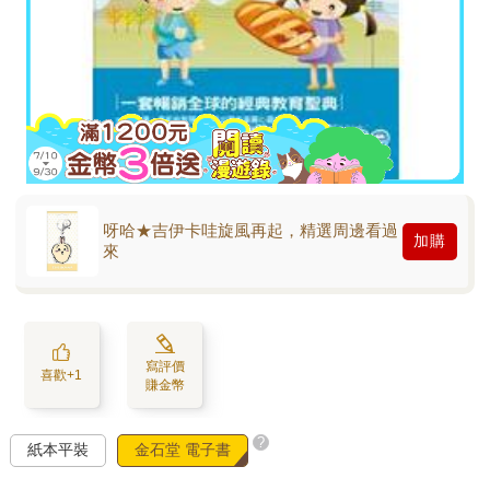
呀哈★吉伊卡哇旋風再起，精選周邊看過
加購
來
寫評價
喜歡+1
賺金幣
?
紙本平裝
金石堂 電子書