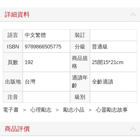
詳細資料
語言
中文繁體
裝訂
ISBN
9789866505775
分級
普通級
商品規
頁數
192
25開15*21cm
格
適讀年
出版地
台灣
全齡適讀
齡
注音
級別
電子書
＞
心理勵志
＞
勵志小品
＞
心靈勵志故事
商品評價