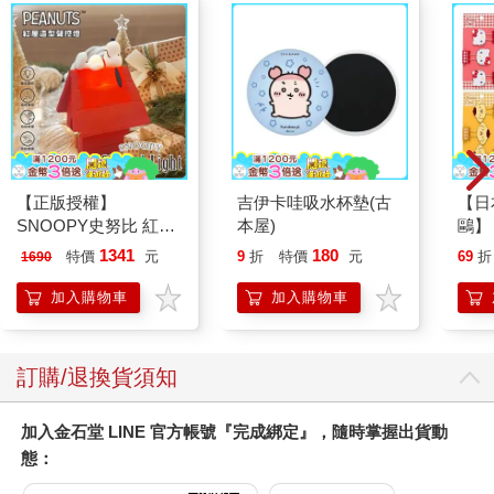
【正版授權】
吉伊卡哇吸水杯墊(古
【日本
SNOOPY史努比 紅屋
本屋)
鷗】
造型聲控燈 夜燈 氣氛
(8款
1341
180
特價
元
9
折
特價
元
69
折
1690
燈
Kit
企鵝
加入購物車
加入購物車
訂購/退換貨須知
加入金石堂 LINE 官方帳號『完成綁定』，隨時掌握出貨動
態：