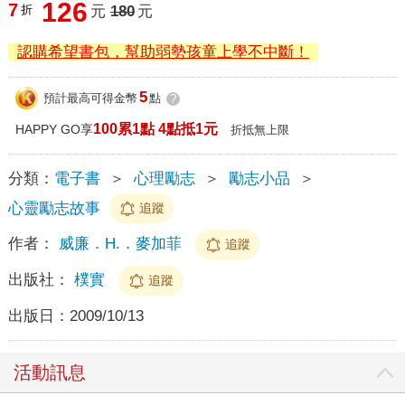
126
7
折
元
180
元
認購希望書包，幫助弱勢孩童上學不中斷！
5
預計最高可得金幣
點
?
100累1點 4點抵1元
HAPPY GO享
折抵無上限
分類：
電子書
＞
心理勵志
＞
勵志小品
＞
心靈勵志故事
追蹤
作者：
威廉．H.．麥加菲
追蹤
出版社：
樸實
追蹤
出版日：
2009/10/13
活動訊息