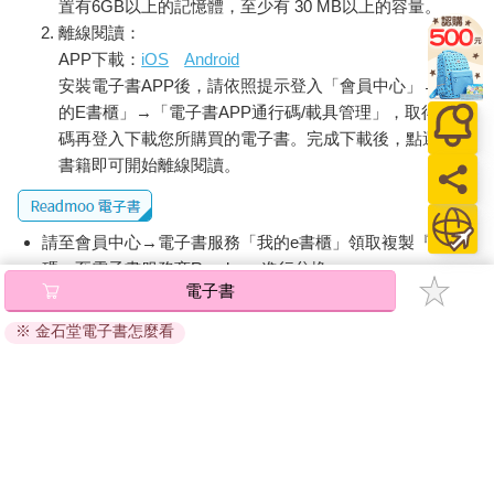
置有6GB以上的記憶體，至少有 30 MB以上的容量。
離線閱讀：
APP下載：
iOS
Android
安裝電子書APP後，請依照提示登入「會員中心」→「我
的E書櫃」→「電子書APP通行碼/載具管理」，取得通行
碼再登入下載您所購買的電子書。完成下載後，點選任一
書籍即可開始離線閱讀。
請至會員中心→電子書服務「我的e書櫃」領取複製『兌換
碼』至電子書服務商Readmoo進行兌換。
電子書
退換貨須知：
※ 金石堂電子書怎麼看
因版權保護，您在金石堂所購買的電子書僅能以金石堂專屬
的閱讀軟體開啟閱讀，無法以其他閱讀器或直接下載檔案。
依據「消費者保護法」第19條及行政院消費者保護處公告之
「通訊交易解除權合理例外情事適用準則」，非以有形媒介
提供之數位內容或一經提供即為完成之線上服務，經消費者
事先同意始提供。（如：電子書、電子雜誌、下載版軟體、
虛擬商品…等），
不受「網購服務需提供七日鑑賞期」的限