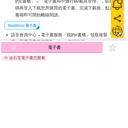
的E書櫃」→「電子書APP通行碼/載具管理」，取得通行
碼再登入下載您所購買的電子書。完成下載後，點選任一
書籍即可開始離線閱讀。
請至會員中心→電子書服務「我的e書櫃」領取複製『兌換
碼』至電子書服務商Readmoo進行兌換。
電子書
退換貨須知：
※ 金石堂電子書怎麼看
因版權保護，您在金石堂所購買的電子書僅能以金石堂專屬
的閱讀軟體開啟閱讀，無法以其他閱讀器或直接下載檔案。
依據「消費者保護法」第19條及行政院消費者保護處公告之
「通訊交易解除權合理例外情事適用準則」，非以有形媒介
提供之數位內容或一經提供即為完成之線上服務，經消費者
事先同意始提供。（如：電子書、電子雜誌、下載版軟體、
虛擬商品…等），
不受「網購服務需提供七日鑑賞期」的限
制
。為維護您的權益，建議您先使用「試閱」功能後再付款
購買。