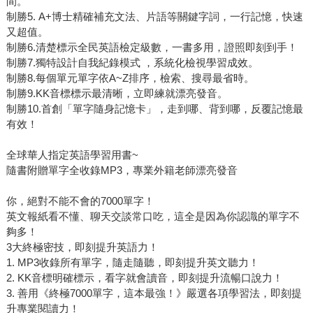
間。
制勝5. A+博士精確補充文法、片語等關鍵字詞，一行記憶，快速
又超值。
制勝6.清楚標示全民英語檢定級數，一書多用，證照即刻到手！
制勝7.獨特設計自我紀錄模式 ，系統化檢視學習成效。
制勝8.每個單元單字依A~Z排序，檢索、搜尋最省時。
制勝9.KK音標標示最清晰，立即練就漂亮發音。
制勝10.首創「單字隨身記憶卡」，走到哪、背到哪，反覆記憶最
有效！
全球華人指定英語學習用書~
隨書附贈單字全收錄MP3，專業外籍老師漂亮發音
你，絕對不能不會的7000單字！
英文報紙看不懂、聊天交談常口吃，這全是因為你認識的單字不
夠多！
3大終極密技，即刻提升英語力！
1. MP3收錄所有單字，隨走隨聽，即刻提升英文聽力！
2. KK音標明確標示，看字就會讀音，即刻提升流暢口說力！
3. 善用《終極7000單字，這本最強！》嚴選各項學習法，即刻提
升專業閱讀力！