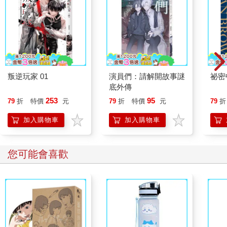
叛逆玩家 01
演員們：請解開故事謎
祕密
底外傳
253
95
79
折
特價
元
79
折
特價
元
79
折
加入購物車
加入購物車
您可能會喜歡