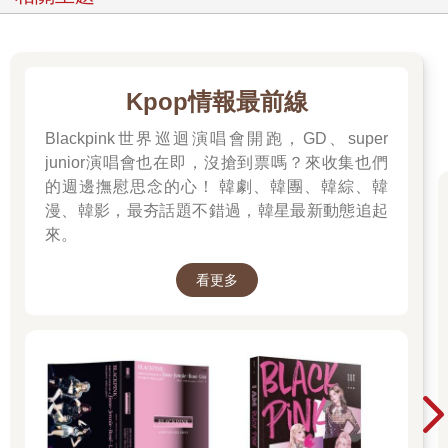
Kpop情報最前線
Blackpink世界巡迴演唱會開跑，GD、super
junior演唱會也在即，沒搶到票嗎？來收集也們
的週邊撫慰思念的心！ 韓劇、韓團、韓綜、韓
漫、韓影，最夯話題不錯過，韓星最新動態追起
來。
看更多