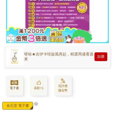
呀哈★吉伊卡哇旋風再起，精選周邊看過
加購
來
寫評價
電子書
喜歡+1
賺金幣
?
金石堂 電子書