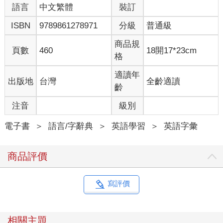
語言
中文繁體
裝訂
ISBN
9789861278971
分級
普通級
商品規
頁數
460
18開17*23cm
格
適讀年
出版地
台灣
全齡適讀
齡
注音
級別
電子書
＞
語言/字辭典
＞
英語學習
＞
英語字彙
商品評價
寫評價
相關主題