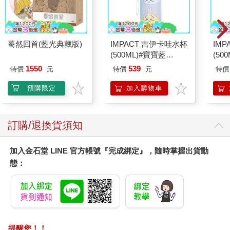
驀然回首(藍光典藏版)
IMPACT 吉伊卡哇水杯
IM
(500ML)#寶寶藍
(50
IMCHB01LB
IMD
1550
539
特價
元
特價
元
特價
預購限定
加入購物車
訂購/退換貨須知
加入金石堂 LINE 官方帳號『完成綁定』，隨時掌握出貨動
態：
提醒您！！