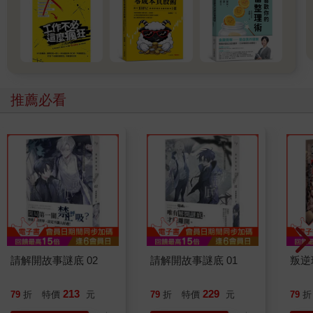
推薦必看
請解開故事謎底 02
請解開故事謎底 01
叛逆
213
229
79
折
特價
元
79
折
特價
元
79
折