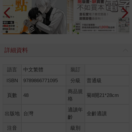
詳細資料
語言
中文繁體
裝訂
ISBN
9789866771095
分級
普通級
商品規
頁數
48
菊8開21*28cm
格
適讀年
出版地
台灣
全齡適讀
齡
注音
級別