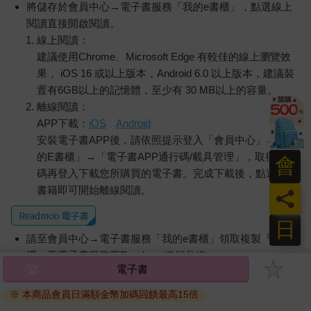
將儲存於會員中心→電子書服務「我的e書櫃」，點選線上
閱讀直接開啟閱讀。
線上閱讀：
建議使用Chrome、Microsoft Edge 有較佳的線上瀏覽效
果， iOS 16 或以上版本，Android 6.0 以上版本，建議裝
置有6GB以上的記憶體，至少有 30 MB以上的容量。
離線閱讀：
APP下載：
iOS
Android
安裝電子書APP後，請依照提示登入「會員中心」→「我
的E書櫃」→「電子書APP通行碼/載具管理」，取得通行
會
碼再登入下載您所購買的電子書。完成下載後，點選任一
書籍即可開始離線閱讀。
員
日
請至會員中心→電子書服務「我的e書櫃」領取複製『兌換
碼』至電子書服務商Readmoo進行兌換。
電子書
退換貨須知：
※ 本商品會員日滿額金幣加碼回饋最高15倍
因版權保護，您在金石堂所購買的電子書僅能以金石堂專屬