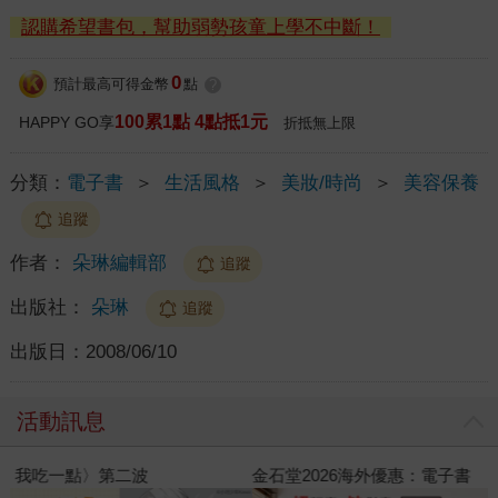
認購希望書包，幫助弱勢孩童上學不中斷！
0
預計最高可得金幣
點
?
100累1點 4點抵1元
HAPPY GO享
折抵無上限
分類：
電子書
＞
生活風格
＞
美妝/時尚
＞
美容保養
追蹤
作者：
朵琳編輯部
追蹤
出版社：
朵琳
追蹤
出版日：
2008/06/10
活動訊息
金石堂2026海外優惠：電子書