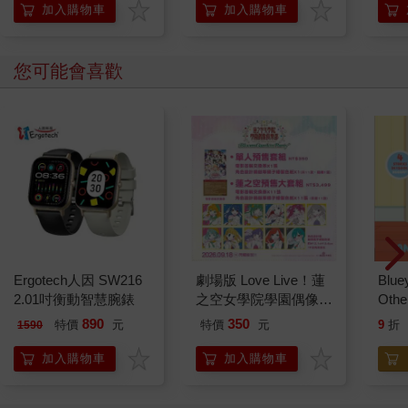
加入購物車
加入購物車
您可能會喜歡
Ergotech人因 SW216
劇場版 Love Live！蓮
Blue
2.01吋衡動智慧腕錶
之空女學院學園偶像俱
Other
樂部 Bloom Garden
Stori
890
350
特價
元
特價
元
9
折
1590
Party單人套票
Hoor
加入購物車
加入購物車