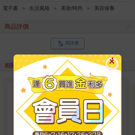
電子書
＞
生活風格
＞
美妝/時尚
＞
美容保養
商品評價
寫評價
相關主題
【金尉出版】精選投資理財電子
書
聰明投資！即刻更新你的致富方法
看更多