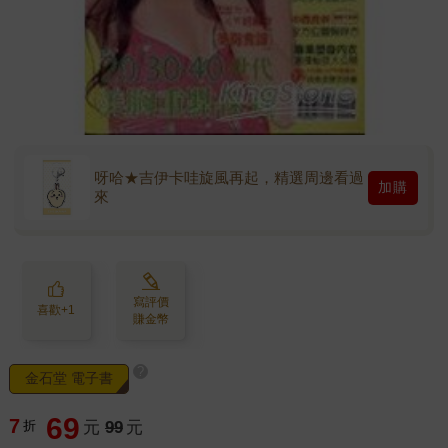
呀哈★吉伊卡哇旋風再起，精選周邊看過
加購
來
寫評價
喜歡+1
賺金幣
?
金石堂 電子書
69
7
折
元
99
元