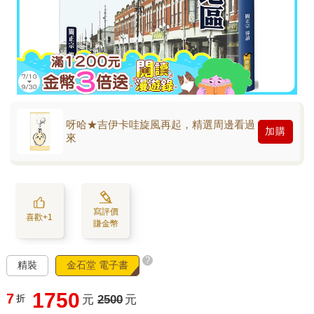
呀哈★吉伊卡哇旋風再起，精選周邊看過
加購
來
寫評價
喜歡+1
賺金幣
?
精裝
金石堂 電子書
1750
7
折
元
2500
元