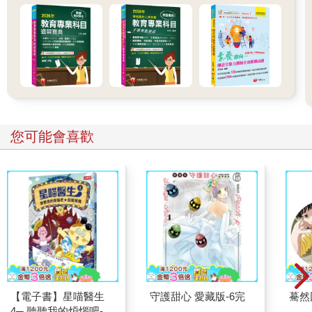
您可能會喜歡
【電子書】星喵醫生
守護甜心 愛藏版-6完
驀然
4─ 聽聽我的煩惱吧-假