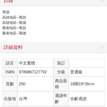
目錄
導讀
高雄地區─戰前
高雄地區─戰後
臺南地區─戰前
臺南地區─戰後
詳細資料
語言
中文繁體
裝訂
ISBN
9789867127792
分級
普通級
商品規
頁數
250
16開19*26cm
格
適讀年
出版地
台灣
全齡適讀
齡