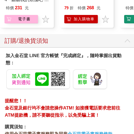
期挑戰
231
268
特價
元
79
折
特價
元
特價
電子書
加入購物車
訂購/退換貨須知
加入金石堂 LINE 官方帳號『完成綁定』，隨時掌握出貨動
態：
提醒您！！
金石堂及銀行均不會請您操作ATM! 如接獲電話要求您前往
ATM提款機，請不要聽從指示，以免受騙上當！
購買須知：
使用金石堂電子書服務即為同意
金石堂電子書服務條款
。