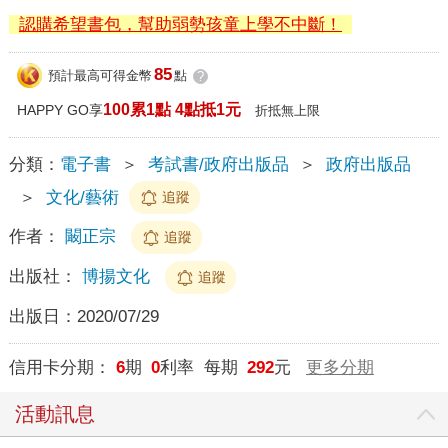
認購希望書包，幫助弱勢孩童上學不中斷！
85
預計最高可得金幣
點
?
100累1點 4點抵1元
HAPPY GO享
折抵無上限
分類：
電子書
＞
考試書/政府出版品
＞
政府出版品
＞
文化/藝術
追蹤
作者：
闞正宗
追蹤
出版社：
博揚文化
追蹤
出版日：
2020/07/29
信用卡分期：
6
期
0
利率 每期
292
元
更多分期
活動訊息