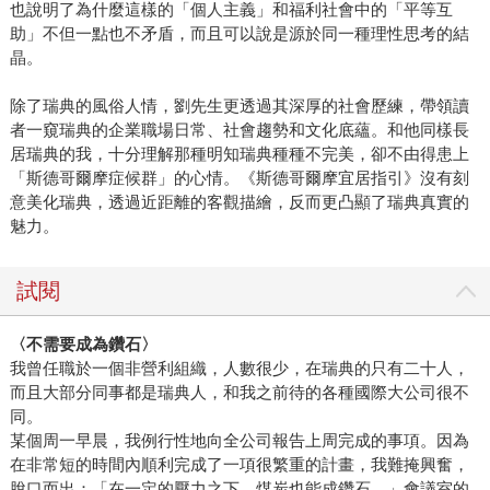
也說明了為什麼這樣的「個人主義」和福利社會中的「平等互
助」不但一點也不矛盾，而且可以說是源於同一種理性思考的結
晶。
除了瑞典的風俗人情，劉先生更透過其深厚的社會歷練，帶領讀
者一窺瑞典的企業職場日常、社會趨勢和文化底蘊。和他同樣長
居瑞典的我，十分理解那種明知瑞典種種不完美，卻不由得患上
「斯德哥爾摩症候群」的心情。《斯德哥爾摩宜居指引》沒有刻
意美化瑞典，透過近距離的客觀描繪，反而更凸顯了瑞典真實的
魅力。
試閱
〈
不需要成為鑽石
〉
我曾任職於一個非營利組織，人數很少，在瑞典的只有二十人，
而且大部分同事都是瑞典人，和我之前待的各種國際大公司很不
同。
某個周一早晨，我例行性地向全公司報告上周完成的事項。因為
在非常短的時間內順利完成了一項很繁重的計畫，我難掩興奮，
脫口而出：「在一定的壓力之下，煤炭也能成鑽石。」會議室的