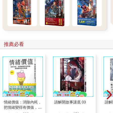
除了傳統的學校教育，瑞典政府也協助成立「薩米人學校」，為
少數民族薩米人的文化保存盡一份心力。一般學校裡設有母語課
程，讓移民子女能夠學習母語，發展自我認同、強化信心（雖然
這樣的德政，已被極右派政黨拿出來討論必要性）。重實用又講
究人格培養的瑞典教育從課本到午餐都免費，就算一路讀到博士
也免費，但並非所有瑞典學生都會完成大學教育。在一個不強調
「唯有讀書高」的國度裡，高等教育是一種選擇而非必須。我認
識一位在瑞典落地生根多年的亞洲媽媽全力支持兒子專心發展音
推薦必看
樂天分，當兒子捨棄傳統高中就讀音樂專業高中時，全家人都替
他歡喜。
當然，教育不能只靠學校，瑞典人普遍對於家庭的人格養成抱持
肯定態度，不強調加班的工作文化，讓父母都能準時下班與家人
相處。
前公司主管與太太協調，一周三天由他「執勤」，要提早下班買
菜，回家做一桌溫馨的晚餐迎接家人，他說「我想以身作則，讓
兩個兒子知道，家庭生活需要付出與經營」。另一位同事則規定
每天晚上七點到九點一家四口都要把手機收進抽屜、關掉電視，
好好享受家人共處的時光，玩遊戲、看書，甚至單純地分享一天
情緒價值：消除內耗，
請解開故事謎底 03
請解
發生的事情，比起沉浸在電子產品中好多了。
把情緒變得有價值，跟
總之，由於沒有資優班，自然也沒有煤炭變鑽石的魔鬼訓練，孩
誰都能自在相處