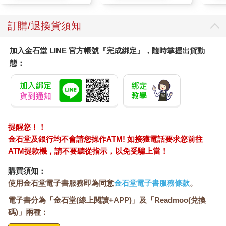
努力辦學、表現好的學校，反而受到「被動的處罰」，得不到更
多資源與資金，難道政府是鼓勵大家不要太求表現嗎？
而這一切，都可以回到瑞典的Lagom哲學來探討，也就是一種剛
訂購/退換貨須知
剛好的平衡，不多也不少，沒有人應該比別人更好、也沒有人比
別人更差，大家都被放在一個平等的標準線上看待。在標準線下
加入金石堂 LINE 官方帳號『完成綁定』，隨時掌握出貨動
的人，值得群體的更多幫助；在標準線上的人，有責任付出更
態：
多。
***
然而，沒有永遠的烏托邦。
雖然瑞典教育在創新與創意指數上仍然處於領先地位，卻有愈來
愈多國際排名指出，瑞典孩童的基本學科表現差強人意。這幾年
也經常聽到學界和商界憂心瑞典的未來競爭力不足，教育只努力
提醒您！！
照顧標準線附近和標準線以下的小孩，不願意多多提拔資優學
金石堂及銀行均不會請您操作ATM! 如接獲電話要求您前往
童。
ATM提款機，請不要聽從指示，以免受騙上當！
除此之外，近十年來大幅成長的移民與難民人數加大了人口的異
質性，不同的文化背景、程度不一的家長，讓瑞典老師比以往更
購買須知：
難掌握整個班級的教學平衡。
使用金石堂電子書服務即為同意
金石堂電子書服務條款
。
更迫切的問題還有普遍低薪的教育系統留不住教學人才，教學熱
電子書分為「金石堂(線上閱讀+APP)」及「Readmoo(兌換
忱敵不過現實的壓迫，瑞典老師的資格與教學品質開始滑落，成
為近年新聞中常被檢討的議題。
碼)」兩種：
一個國家未來的強盛，往往可以由小窺大。不想培養資優生的瑞