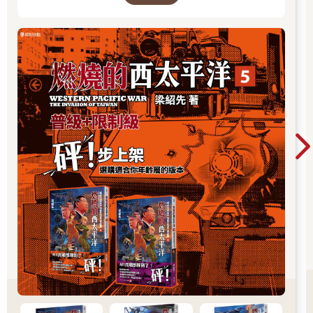
悠閒的咖啡聊天時光，其中一位中國媽媽卻憂心忡忡，擔心自己
者親簽書，詳細辦法請到書籍頁面查看。
的孩子無法贏在起跑點。
「我兒子數學特別優秀，但學校教得太簡單了，我想讓他多學一
點，可是瑞典沒有資源給他啊，校外也沒有機構可以送去。」不
只如此，她甚至被老師善意提醒，兒子在班上影響到其他同學的
學習。
「你說我兒子上課不專心，怎麼不檢討是學校太沒競爭力，讓他
覺得無聊呢？」
典型的亞洲家長擔心，對比瑞典的「齊平式」教育，格外矛盾。
瑞典是一個帶有濃厚社會主義色彩的民主國家，以臺灣人的理解
來說，瑞典是一個不鼓勵「資優班」的國家。在學校裡，老師的
首要任務並不是提拔領先的學生，而是時時刻刻照顧進度落後的
學生，讓整個班級達到平等和諧。
瑞典的博愛平等觀念從學校開始扎根。九年國民義務教育裡，學
校強調讓孩子全力發展自我、努力超越自己，不鼓勵和別人比
較、也不熱中培養資優生，老師反而會投入更多時間與資源幫助
學習表現較慢的學童。
瑞典教育系統規定，學校要到六年級（十二歲）才能發放成績
單，但六年級學生卻早已習得在深水區游泳兩百公尺的技能。在
沒有課業壓力的學習下，孩子更能多元發展，完整探索自己的興
趣。