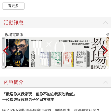
看更多
活動訊息
教場電影版
金
內容簡介
「歡迎你來我家玩，但你不能在我家吃晚飯」
一位瑞典症候群男子的日常讀本
除了IKEA和斯德哥爾摩症候群，關於瑞典，你還知道什麼？