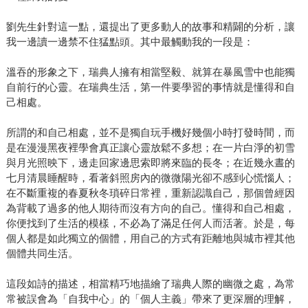
劉先生針對這一點，還提出了更多動人的故事和精闢的分析，讓
我一邊讀一邊禁不住猛點頭。其中最觸動我的一段是：
溫吞的形象之下，瑞典人擁有相當堅毅、就算在暴風雪中也能獨
自前行的心靈。在瑞典生活，第一件要學習的事情就是懂得和自
己相處。
所謂的和自己相處，並不是獨自玩手機好幾個小時打發時間，而
是在漫漫黑夜裡學會真正讓心靈放鬆不多想；在一片白淨的初雪
與月光照映下，邊走回家邊思索即將來臨的長冬；在近幾永晝的
七月清晨睡醒時，看著斜照房內的微微陽光卻不感到心慌惱人；
在不斷重複的春夏秋冬瑣碎日常裡，重新認識自己，那個曾經因
為背載了過多的他人期待而沒有方向的自己。懂得和自己相處，
你便找到了生活的模樣，不必為了滿足任何人而活著。於是，每
個人都是如此獨立的個體，用自己的方式有距離地與城市裡其他
個體共同生活。
這段如詩的描述，相當精巧地描繪了瑞典人際的幽微之處，為常
常被誤會為「自我中心」的「個人主義」帶來了更深層的理解，