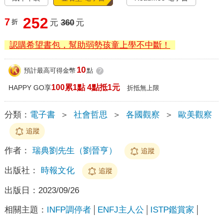
252
7
折
元
360
元
認購希望書包，幫助弱勢孩童上學不中斷！
10
預計最高可得金幣
點
?
100累1點 4點抵1元
HAPPY GO享
折抵無上限
分類：
電子書
＞
社會哲思
＞
各國觀察
＞
歐美觀察
追蹤
作者：
瑞典劉先生（劉晉亨）
追蹤
出版社：
時報文化
追蹤
出版日：
2023/09/26
相關主題：
INFP調停者
ENFJ主人公
ISTP鑑賞家