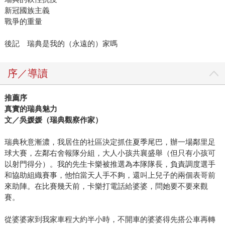
新冠國族主義
戰爭的重量
後記 瑞典是我的（永遠的）家嗎
序／導讀
推薦序
真實的瑞典魅力
文／吳媛媛（瑞典觀察作家）
瑞典秋意漸濃，我居住的社區決定抓住夏季尾巴，辦一場鄰里足
球大賽，左鄰右舍報隊分組，大人小孩共襄盛舉（但只有小孩可
以射門得分）。我的先生卡樂被推選為本隊隊長，負責調度選手
和協助組織賽事，他怕當天人手不夠，還叫上兒子的兩個表哥前
來助陣。在比賽幾天前，卡樂打電話給婆婆，問她要不要來觀
賽。
從婆婆家到我家車程大約半小時，不開車的婆婆得先搭公車再轉