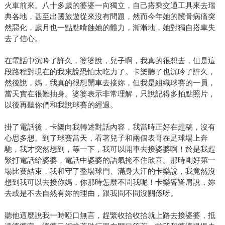
火車前來。八十多歲的婆婆一向獨立，自己搭乘交通工具來去瑞
典各地，甚至出國旅遊從來沒有問題，然而今年她的髖骨病痛突
然惡化，歲月也一點點啃蝕她的體力，漸漸地，她對獨自搭車失
去了信心。
在電話中沉吟了許久，婆婆說，兒子啊，我真的很想去，但是這
段路程對現在的我來說恐怕太吃力了。卡樂聽了也沉吟了許久，
然後說，媽，我真的很想開車去接妳，但我是組織球賽的一員，
當天實在很難抽身。婆婆表示非常理解，只說記得多拍點照片，
以後再聽你們和我說球賽的經過。
掛了電話後，卡樂向我轉述對話內容，我當時正好在趕稿，沒有
心思多想。到了球賽當天，看著兒子和兩個表哥在足球場上奔
馳，我才突然想到，等一下，我可以開車去接婆婆啊！於是我趕
緊打電話給婆婆，電話中婆婆的語氣掩不住欣喜。那時剛好第一
場比賽結束，我和守了整場球門、滿身大汗的卡樂說，我竟然沒
想到我可以去接你媽，你那時怎麼不問我呢！卡樂聳聳肩說，妳
去或是不去自然有妳的理由，跟我問不問沒關係呀。
聽他這麼說我一時啞口無言，趕緊收拾收拾就上路去接婆婆，抵