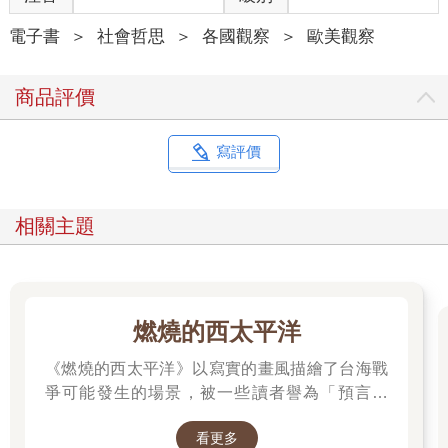
卻已來不及，而做不好的話，就是自砸招牌。
我開啟了生存模式，設下既嚴格又滿檔的課表，除了要求大家在
電子書
＞
社會哲思
＞
各國觀察
＞
歐美觀察
繁忙工作之餘按表操課，還逼迫他們在每次練習後說出彼此該改
進的部分（相信我，這對瑞典人來說，簡直要了他們的命）。終
商品評價
於，在我的努力不懈逼人與他們的努力不懈練習之下，最終的成
果發表會算是小有成績。
不管是課業還是職場，對於習慣緊迫高壓的臺灣人來說，這應該
寫評價
不是什麼大事，畢竟誰不曾經歷挑燈夜戰苦讀；若像我一樣三十
五歲上下的人，甚至或多或少經歷過「少一分打一下」的學生時
期。我們把磨練當飯吃、吃苦當吃補，以在競爭激烈的環境下生
相關主題
存。但訓練這十幾位瑞典年輕創業家時，他們「寬以待己又寬以
待人」的佛心態度，有好幾次都讓我接近抓狂，真的好想像八點
檔裡演的那樣，雙手抓住他們的肩膀努力地搖一搖，看看能不能
把他們搖醒。表現成這樣，他們真的覺得自己可以上臺對投資人
推銷新創嗎？
燃燒的西太平洋
文化不同，民族性自然大相徑庭。的確，煤礦在高壓之下可以變
成鑽石，但或許煤礦沒有想要成為鑽石。
《燃燒的西太平洋》以寫實的畫風描繪了台海戰
***
爭可能發生的場景，被一些讀者譽為「預言之
我想起了那個冬雪未融的午後，太陽難得露臉，幾位亞裔媽媽聚
書」。 作者是退役少校梁紹先(毛球老師)，本作
集在斯德哥爾摩的咖啡廳「Fika」――這個瑞典詞的意思是享受
看更多
品在CCC連載中。第五集為最新級數，買就抽作