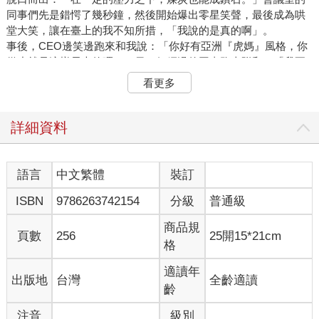
同事們先是錯愕了幾秒鐘，然後開始爆出零星笑聲，最後成為哄
堂大笑，讓在臺上的我不知所措，「我說的是真的啊」。
事後，CEO邊笑邊跑來和我說：「你好有亞洲『虎媽』風格，你
從小就是這樣長大的嗎？」另一個經過的同事跑來附和：「我要
把你早上說的那句話寫在冰箱便條紙上！」，然後陸陸續續又有
看更多
同事過來和我嬉鬧，讓我整天都哭笑不得，頓時成為辦公室的焦
點。
午餐時間，我請一位瑞典同事替我解惑。這位同事來自瑞典北
詳細資料
方，不管從名字、姓氏、膚色髮色、身高身材來看，統統都是教
科書等級、印象中最典型的瑞典人。他笑笑地和我說，在傳統瑞
典人的世界裡，我早上說的話可能會讓他們感到有點不自在，因
語言
中文繁體
裝訂
為沒有人需要成為鑽石。
ISBN
9786263742154
分級
普通級
雖然我說的鑽石，並不是指我自己。
那時我被指派訓練一群年輕創業家的口條與簡報技巧，要在短短
商品規
幾星期內讓他們在臺上自信地對臺下準備砸錢的投資人發表演
頁數
256
25開15*21cm
格
說。這些創業家絕大部分年紀都比我小，不管是在臺上還是臺下
都非常靦腆生疏。第一次和他們見面時，我請大家一一上台，在
適讀年
出版地
台灣
全齡適讀
完全沒準備的情況下發表三分鐘演說。一輪結束後，我只記得自
齡
己想立刻逃離現場、逃避一切，因為他們的表現實在是太差強人
意，一想到只有三周時間化腐朽為神奇，我就壓力滿滿；要反悔
注音
級別