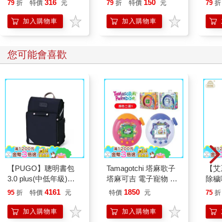
316
150
79
折
特價
元
79
折
特價
元
79
折
子們得以在低壓的環境下快樂成長、適性探索自己的熱情與愛
好。難怪我的瑞典同事們對我這番煤炭與鑽石的比喻感到不自
加入購物車
加入購物車
在，畢竟他們從小到大，不需要經過千錘百鍊就能獲得家人、學
校和社會的認可；不需要擠破頭進入所謂的資優班，不一定需要
用盡全力躋身某名校大門，不需要遵照臺灣人那一套模板。你想
您可能會喜歡
追求這些成就當然可以，但你不想的話，也沒有關係；繼續做你
自己，社會照樣運轉，就算沒有發光發熱，社會仍然接納你。
瑞典同事說「沒有人需要成為鑽石」，閃閃發亮的鑽石得經過長
時間高壓與百般磨練之後，最終才得以綻放璀璨的光芒。若煤炭
能自由適性地發揮自身長才與用處，那又為何一定要成為鑽石
呢？
***
可以說，教育中的平等觀念與瑞典式的社會主義相互照映。
把「平等和諧」的思考放入社會層級，政府積極制定政策照顧弱
勢族群，設下了高稅標準，讓表現傑出、有能力的人付更多稅
【PUGO】聰明書包
Tamagotchi 塔麻歌子
【艾
收，以照顧先天或後天失足的弱勢群體，有效回饋社會。好比政
3.0 plus(中低年級)酷
塔麻可吉 電子寵物 樂
除穢
府會特別補助表現較差的學區與學校，讓他們獲得更多資源來照
黑 全新進化玩美上市
園系列（熱帶橙果／極
平安
顧學生。
4161
1850
95
折
特價
元
特價
元
75
折
地冰雪）
抹草
我曾和一位政治立場右派的瑞典朋友針對此事討論許久，他認為
另有
加入購物車
加入購物車
這是一個表面上看似公平、實際上不公平且有漏洞的政策，因為