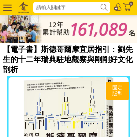
0
【電子書】斯德哥爾摩宜居指引：劉先
生的十二年瑞典駐地觀察與剛剛好文化
剖析
固定
版型