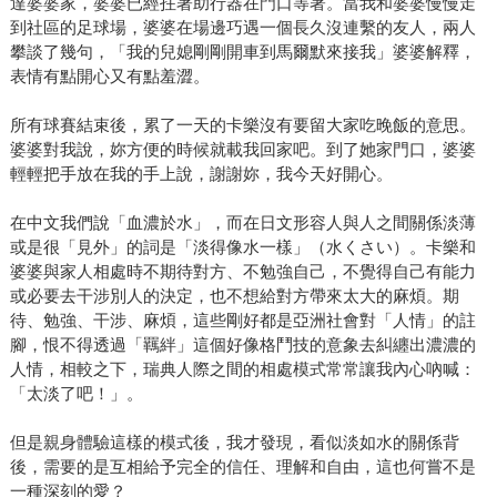
達婆婆家，婆婆已經拄著助行器在門口等著。當我和婆婆慢慢走
到社區的足球場，婆婆在場邊巧遇一個長久沒連繫的友人，兩人
攀談了幾句，「我的兒媳剛剛開車到馬爾默來接我」婆婆解釋，
表情有點開心又有點羞澀。
所有球賽結束後，累了一天的卡樂沒有要留大家吃晚飯的意思。
婆婆對我說，妳方便的時候就載我回家吧。到了她家門口，婆婆
輕輕把手放在我的手上說，謝謝妳，我今天好開心。
在中文我們說「血濃於水」，而在日文形容人與人之間關係淡薄
或是很「見外」的詞是「淡得像水一樣」（水くさい）。卡樂和
婆婆與家人相處時不期待對方、不勉強自己，不覺得自己有能力
或必要去干涉別人的決定，也不想給對方帶來太大的麻煩。期
待、勉強、干涉、麻煩，這些剛好都是亞洲社會對「人情」的註
腳，恨不得透過「羈絆」這個好像格鬥技的意象去糾纏出濃濃的
人情，相較之下，瑞典人際之間的相處模式常常讓我內心吶喊：
「太淡了吧！」。
但是親身體驗這樣的模式後，我才發現，看似淡如水的關係背
後，需要的是互相給予完全的信任、理解和自由，這也何嘗不是
一種深刻的愛？