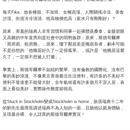
每天Fika、放各種假、不加班、女權高漲、人際關係冷淡、美食
沙漠、街道冷冷清清、稅高物價也高（薪水只有剛剛好）？
原來，害羞的瑞典人非常習慣和同事一起裸體蒸桑拿，金髮碧眼
又高䠷的中年直男則是社會中的弱勢族群；原來，斯德哥爾摩
「買房易、租房難」；原來，樓下鄰居若是獨居長者，劇本可能
不是你想的「他獨居好久了一定很孤單」，或許是「他獨居這麼
久了，一定很不想被人打擾」。
事實上，斯德哥爾摩不如紐約繁華、沒有倫敦的國際化、沒有巴
黎的美妙浪漫、不像東京香港臺北生活便利，有許多的不美好不
便利不發達更不能發大財，全年氣候還有許多個月不宜人居，表
面上看似美好，實際操作難度卻很高。
從Stuck in Stockholm變成Stockholm is home，旅居瑞典十二年
的劉先生最擅長講述瑞典不為人知的一面，且聽他以親身體驗，
呈現最赤裸、令人訝異的斯德哥爾摩實況！