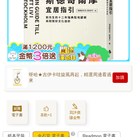
呀哈★吉伊卡哇旋風再起，精選周邊看過
加購
來
寫評價
電子書
喜歡+1
賺金幣
?
紙本平裝
金石堂 電子書
Readmoo 電子書