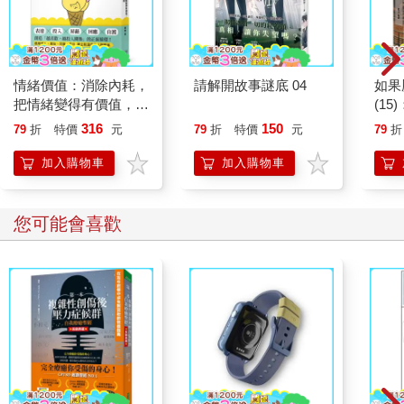
重回哈爾濱的周爺爺八歲，編列為幼兒兵，「高的一個隊、矮的
一個隊，我是個子中。」
幼兒兵每天要做的就是跟著教練，以木子梆和帆布組合成的訓練
情緒價值：消除內耗，
請解開故事謎底 04
如果
機學習開飛機。周爺爺說，別小看這陽春的自製飛機，據說滑翔
把情緒變得有價值，跟
(1
功能還很好。
誰都能自在相處
貓漫
316
150
79
折
特價
元
79
折
特價
元
79
折
這群幼兒兵又稱「小兒拐」，負責後守，也是將來上戰場的儲備
加入購物車
加入購物車
兵力。沒有槍時，他們就去撿日本人丟棄的刀來訓練砍殺；一直
到十六歲，周爺爺才駕駛上真正的飛機，主要敵人是他以四川土
話稱呼「矮兒鬼」的日本人，「矮子，他們很矮嘛。」
您可能會喜歡
三年的時間，他飛遍南京、上海、北平、天津……，當時航空委
員會的祕書長是宋美齡女士，總指揮是周至柔，也就是後來的第
一任空軍總司令；大隊長則是立下中日空戰首勝的第四航空大隊
長高志航，他的故事還改編成台灣的經典電影《筧橋英烈傳》，
賺走不少觀眾的熱淚。
此生唯一的戀情
高志航殉職沒多久，周爺爺就離開部隊了，不再有大鍋飯可吃、