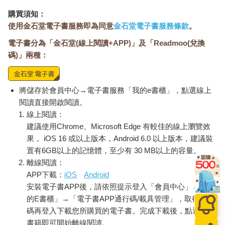
購買須知：
周爺爺為了這個投緣的女孩在南京停留了將近一年的時間，終於
使用金石堂電子書服務即為同意
金石堂電子書服務條款
。
不得不返回香港之際，女孩問大她二十歲的周爺爺：
電子書分為「金石堂(線上閱讀+APP)」及「Readmoo(兌換
「你結婚沒有？」
碼)」兩種：
「沒有。」
將儲存於會員中心→電子書服務「我的e書櫃」，點選線上
「你現在可以結婚。」
閱讀直接開啟閱讀。
線上閱讀：
「我沒有錢。」
建議使用Chrome、Microsoft Edge 有較佳的線上瀏覽效
果， iOS 16 或以上版本，Android 6.0 以上版本，建議裝
「可以找我爸爸。」女孩的爸爸在南京有兩棟房子。
置有6GB以上的記憶體，至少有 30 MB以上的容量。
離線閱讀：
「不要。」
APP下載：
iOS
Android
安裝電子書APP後，請依照提示登入「會員中心」→「我
「你留下來跟我一道，我找我爸爸養。」
的E書櫃」→「電子書APP通行碼/載具管理」，取得通行
女孩有著將軍女兒的任性，不管周爺爺的阻止硬是要爸爸接受這
碼再登入下載您所購買的電子書。完成下載後，點選任一
段年紀懸殊的戀情，但爸爸給的答案是：「不要跟亂七八糟的人
書籍即可開始離線閱讀。