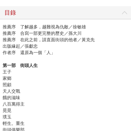
目錄
推薦序 了解越多，越難視為仇敵／徐敏雄
推薦序 合寫一部更完整的歷史／孫大川
推薦序 在此之前，請直面街頭的他者／黃克先
出版緣起／張獻忠
作者序 還原為一個「人」
第一部 街頭人生
王子
家鄉
照顧
天人交戰
餓的滋味
八百萬得主
晃晃
璞玉
輕生。重生
街頭俱樂部