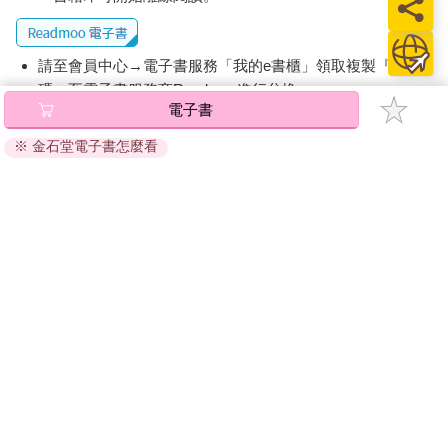
糾纏。」
自知是個死老百姓的周爺爺也不希望被對方家人認為攀龍附鳳，
請至會員中心→電子書服務「我的e書櫃」領取複製『兌換
聽到這句話後，便堅決地告訴女孩：「謝謝妳，以後不要再找我
碼』至電子書服務商Readmoo進行兌換。
了。」
電子書
漂流後的定居
退換貨須知：
※ 金石堂電子書怎麼看
因版權保護，您在金石堂所購買的電子書僅能以金石堂專屬
中國大陸即將淪陷時，很多戰敗和受傷的國軍及眷屬來不了台灣
的閱讀軟體開啟閱讀，無法以其他閱讀器或直接下載檔案。
就成為難民湧進香港，香港政府為了不讓這些人影響到正常市
依據「消費者保護法」第19條及行政院消費者保護處公告之
民，安排他們暫居在遠離市區、偏僻自成一國的調景嶺。周爺爺
「通訊交易解除權合理例外情事適用準則」，非以有形媒介
在香港時，一直和朋友住在這裡。
提供之數位內容或一經提供即為完成之線上服務，經消費者
事先同意始提供。（如：電子書、電子雜誌、下載版軟體、
香港政府原本以為兩年後就可以將這批人送回中國大陸，所以完
虛擬商品…等），
不受「網購服務需提供七日鑑賞期」的限
全沒有設置水電，但歷史的巨輪一滾就是十年，雖然這中間有台
制
。為維護您的權益，建議您先使用「試閱」功能後再付款
灣的民間組織「中國大陸災胞救濟總會」接手發放食物，但直到
購買。
十二年後，香港政府才開始為這些已經超過一萬人居住的區域供
水供電、開闢道路，居民也才可以無限期居留。
周爺爺在香港期間努力學廣東話、學英文，到處做水電生意，甚
至還來過台灣兩、三次，替一位超級富翁在松山機場旁的房子裝