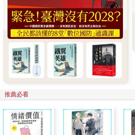
到不了？」
沿途還有其他小男孩陸續上車，最後抵達一處小機場，阿兵哥
說：「小朋友，是國家把你們拉來，不是我們肯你來的（不是我
們願意的）。」幾個人被拱下了車，又被拱上一架只能坐十個人
的小飛機，起飛後每隔一會兒就要落地加油，一直坐了三天。
下機後，有位士兵過來發給每人一個饅頭一碗豆漿：「你們現在
太平了。」那時踏上的地，是哈爾濱。
被抓走兩年後，長官派人發單子給這些小朋友填寫家鄉地，並派
飛機載每個人返鄉一個禮拜。
周爺爺突然出現在家門口時，全家人都嚇了一跳。當初由於家家
戶戶隔得很遠，根本沒人看到周爺爺被抓走，毫無兒子音訊的母
推薦必看
親哭得傷心極了，哥哥也嚇到頻喊：「弟弟沒有了、弟弟沒有
了……。」誰都沒想到兩年後還可以再相聚。
但一星期後原機返回哈爾濱，這一別，就是八十多年沒再見過家
人一眼。