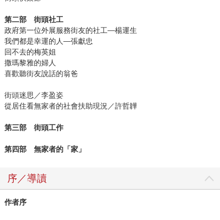
第二部 街頭社工
政府第一位外展服務街友的社工—楊運生
我們都是幸運的人—張獻忠
回不去的梅英姐
撒瑪黎雅的婦人
喜歡聽街友說話的翁爸
街頭迷思／李盈姿
從居住看無家者的社會扶助現況／許哲韡
第三部 街頭工作
第四部 無家者的「家」
序／導讀
作者序