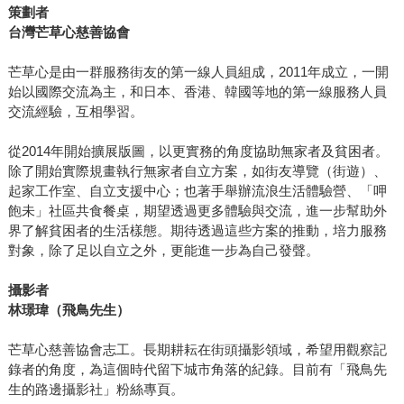
策劃者
台灣芒草心慈善協會
芒草心是由一群服務街友的第一線人員組成，2011年成立，一開
始以國際交流為主，和日本、香港、韓國等地的第一線服務人員
交流經驗，互相學習。
從2014年開始擴展版圖，以更實務的角度協助無家者及貧困者。
除了開始實際規畫執行無家者自立方案，如街友導覽（街遊）、
起家工作室、自立支援中心；也著手舉辦流浪生活體驗營、「呷
飽未」社區共食餐桌，期望透過更多體驗與交流，進一步幫助外
界了解貧困者的生活樣態。期待透過這些方案的推動，培力服務
對象，除了足以自立之外，更能進一步為自己發聲。
攝影者
林璟瑋（飛鳥先生）
芒草心慈善協會志工。長期耕耘在街頭攝影領域，希望用觀察記
錄者的角度，為這個時代留下城市角落的紀錄。目前有「飛鳥先
生的路邊攝影社」粉絲專頁。