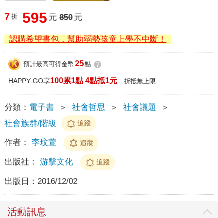
595
7
折
元
850
元
認購希望書包，幫助弱勢孩童上學不中斷！
25
預計最高可得金幣
點
?
100累1點 4點抵1元
HAPPY GO享
折抵無上限
分類：
電子書
＞
社會哲思
＞
社會議題
＞
社會族群/階級
追蹤
作者：
李玟萱
追蹤
出版社：
游擊文化
追蹤
出版日：
2016/12/02
活動訊息