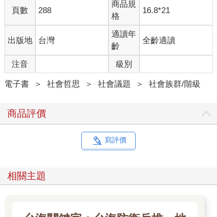
商品規
頁數
288
16.8*21
格
民國十一年出生的周爺爺小時候在家鄉念過小學，問他最好的科
目是什麼？「種菜。最喜歡種地瓜，因為不用管；還有花生，種
適讀年
出版地
台灣
全齡適讀
花生也不忙。」
齡
這是哪門子科目，又不是森林小學。
注音
級別
周爺爺家裡還有一個哥哥、兩個姊姊，哥哥要做的事情更多，要
電子書
＞
社會哲思
＞
社會議題
＞
社會族群/階級
去山上摘草藥、下山曬乾，再走到重慶市賣給中藥房。「早上飯
吃了，哥哥挑藥出去，我和爸爸種地，媽媽姊姊就在家裡燒飯、
商品評價
洗衣服。」這個平凡的畫面，大概是他認為最幸福的家庭模樣。
我問他這麼忙碌，怎麼還有時間上學？「沒有時間啊，因為地裡
寫評價
要挖土啊！」
老師不會來家裡找人嗎？「你給他一毛錢就好了。」
相關主題
何必再掏錢？「國家給的很少很少啊！沒有那個錢，老師要到哪
兒生活？」