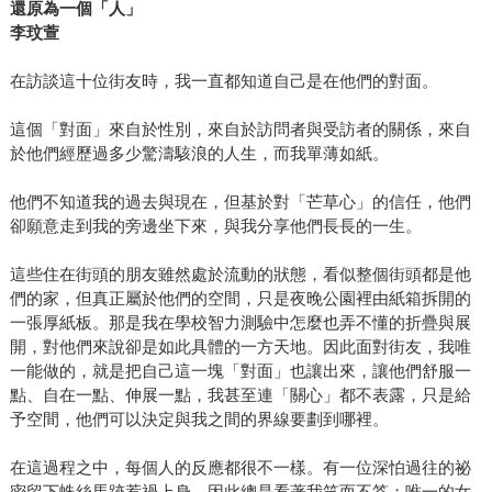
還原為一個「人」
李玟萱
在訪談這十位街友時，我一直都知道自己是在他們的對面。
這個「對面」來自於性別，來自於訪問者與受訪者的關係，來自
於他們經歷過多少驚濤駭浪的人生，而我單薄如紙。
他們不知道我的過去與現在，但基於對「芒草心」的信任，他們
卻願意走到我的旁邊坐下來，與我分享他們長長的一生。
這些住在街頭的朋友雖然處於流動的狀態，看似整個街頭都是他
們的家，但真正屬於他們的空間，只是夜晚公園裡由紙箱拆開的
一張厚紙板。那是我在學校智力測驗中怎麼也弄不懂的折疊與展
開，對他們來說卻是如此具體的一方天地。因此面對街友，我唯
一能做的，就是把自己這一塊「對面」也讓出來，讓他們舒服一
點、自在一點、伸展一點，我甚至連「關心」都不表露，只是給
予空間，他們可以決定與我之間的界線要劃到哪裡。
在這過程之中，每個人的反應都很不一樣。有一位深怕過往的祕
密留下蛛絲馬跡惹禍上身，因此總是看著我笑而不答；唯一的女