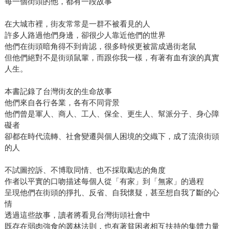
每一個街頭的他，都有一段故事
在大城市裡，街友常常是一群不被看見的人
許多人路過他們身邊，卻很少人靠近他們的世界
他們在街頭暗角得不到肯認，很多時候更被當成過街老鼠
但他們絕對不是街頭鼠輩，而跟你我一樣，有著有血有淚的真實
人生。
本書記錄了台灣街友的生命故事
他們來自各行各業，各有不同背景
他們曾是軍人、商人、工人、保全、更生人、幫派分子、身心障
礙者
卻都在時代流轉、社會變遷與個人困境的交織下，成了流浪街頭
的人
不試圖控訴、不博取同情、也不採取勵志的角度
作者以平實的口吻描述每個人從「有家」到「無家」的過程
呈現他們在街頭的掙扎、反省、自我懷疑，甚至想自我了斷的心
情
透過這些故事，讀者將看見台灣街頭社會中
既存在弱肉強食的叢林法則，也有著貧困者相互扶持的集體力量