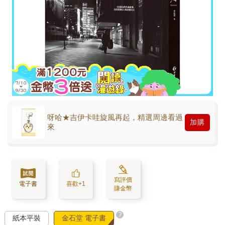
呀哈★吉伊卡哇旋風再起，精選周邊看過
加購
來
寫評價
電子書
喜歡+1
賺金幣
?
紙本平裝
金石堂 電子書