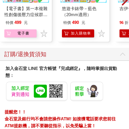
沒有軍衣可穿的他，跑去東北的老百姓家敲門詢問有沒有活兒可
【電子書】第一本複雜
悠遊卡錶帶－藍色
吉伊
幹，他說：「我會種菜。」
性創傷後壓力症候群自
（20mm適用）
我療癒聖經（長銷典
一天五塊錢的孫中山紙鈔，算是不錯的工資，可讓他吃上三天。
499
490
特價
元
特價
元
96
折
藏）
電子書
加入購物車
在東北的十年間周爺爺認識很多女孩子，「她們講話好聽」，可
是最後一次離家前，周爺爺答應過母親，在外不跟女孩子奇奇怪
怪亂來，所以一個女朋友都沒交。
訂購/退換貨須知
反倒是後來往返於香港與南京的那些年，在南京喜歡上一個女
孩，是這一生第一個，也是唯一的一個。
加入金石堂 LINE 官方帳號『完成綁定』，隨時掌握出貨動
態：
那年周爺爺已經快四十歲，在南京做過草蓆與木工的工作，也到
香港做點水電生意。有一天他又回到南京，搭公車時一個緊急煞
車，身邊的高中女孩重心不穩差點摔倒，周爺爺急忙扶了一把：
「妳要小心喔。」女孩大方謝過後，開口問鄉音濃厚的周爺爺：
「你是四川人？」
提醒您！！
女孩來自四川成都，隨著當空軍的爸爸任務調動才搬到南京。老
金石堂及銀行均不會請您操作ATM! 如接獲電話要求您前往
鄉見面分外親切，女孩留下周爺爺的聯絡方式後，偶爾一起喝
ATM提款機，請不要聽從指示，以免受騙上當！
茶、看電影，彼此用家鄉話聊著說不完的話題。