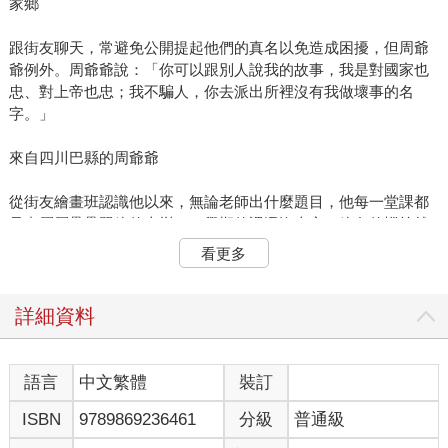
家鄉
跟街友聊天，常避免公開提起他們的真名以免造成困擾，但周爺
爺例外。周爺爺說：「你可以跟別人說我的故事，我是對國家也
忠、對上帝也忠；我不騙人，你去派出所裡沒有我做壞事的名
字。」
來自四川巴縣的周爺爺
從街友繪畫班認識他以來，無論老師出什麼題目，他每一堂課都
只畫層層疊疊翠綠的山巒，一學期的課還沒上完，綠色的蠟筆就
消耗到剩下一小截。上台分享時，他會說：「這是我的家鄉，我
看更多
的家鄉都是山。」然後下一句經常是：「大概再過兩、三年存夠
了錢就會回去。」
詳細資料
周爺爺要回去的，是距離四川重慶約六十公里的巴縣（現重慶市
巴南區），家裡種有稻子、高粱、玉蜀黍、小米等等各種作物，
「單是重慶熱鬧的地方，要五個台北市那麼大，地裡產的東西自
語言
中文繁體
裝訂
然多；四川、雲南、貴州這三個省的田，一季的收成十年也吃不
ISBN
9789869236461
分級
普通級
完。」他提起中國大陸省分，就好像我們說彰化、雲林、嘉義一
樣熟稔。