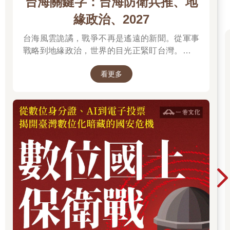
台海關鍵字：台海防衛兵推、地
周爺爺雖然很少到校上課，但父母親都是識字的人，會利用農暇
時間教他讀書；尤其是母親，還懂得很多中藥知識。「四川人很
緣政治、2027
少咳嗽，因為鄉下的媽媽都知道小孩子出什麼毛病就要用什麼藥
台海風雲詭譎，戰爭不再是遙遠的新聞。從軍事
材。像是十八種草藥，你把它掐來，冷開水和一下、放點鹽巴，
咳嗽就沒有了；還有生薑也是，榨碎了以後開水對點鹽……。」
戰略到地緣政治，世界的目光正緊盯台灣。我們
無法選擇風暴是否到來，但可以選擇用知識面對
也許周爺爺活到九十三歲了還聲如洪鐘，就是母親小時候幫他打
看更多
未來。
好的底子。
被抓去當幼兒兵
哥哥不在家時，跑腿兒的事情都是周爺爺來做。六歲的某一天，
母親跟他說：「兒子，你去拿五斤米回來燒飯好不好？」
周爺爺勤快地走了好長一段路去買米，回家的路上，一輛軍車經
過，阿兵哥好心地說：「弟弟來，你的米我用車子幫你載回
家。」
結果車子一開就是兩天。
「我就奇怪，走路回家半天就可以到了，怎麼開車反而這麼久還