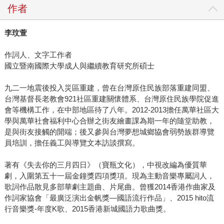
作者
李玟萱
作詞人、文字工作者
國立暨南國際大學成人與繼續教育研究所碩士
九二一地震後投入災區重建，曾在台灣原住民族部落重建同盟、
台灣基督長老教會921社區重建關懷體系、台灣原住民族學院促進
會等機構工作，在中部地區待了八年。2012-2013擔任萬華社區大
學與萬華社會福利中心合辦之街友繪畫課為期一年的隨堂助教，
是與街友接觸的開端；後又參與台灣夢想城鄉協會弱勢族群導覽
員培訓，擔任義工與導覽文本訪談撰寫。
著有《失去你的三月四日》（寶瓶文化），中視改編為優質華
劇，入圍第五十一屆金鐘獎四項獎項。現為主動音樂專屬詞人，
歌詞作品散見多部華劇主題曲、片尾曲。曾獲2014香港作曲家及
作詞家協會「最廣泛演出金帆獎—國語流行作品」、2015 hito流
行音樂獎-年度K歌、2015香港新城國語力歌曲獎。