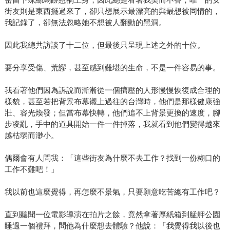
街友則是東西擺過來了，卻只想展示最漂亮的與最想被同情的，
我記錄了，卻無法忽略她不想被人翻動的黑洞。
因此我總共訪談了十二位，但最後只呈現上述之外的十位。
要分享受傷、荒謬，甚至感到難堪的生命，不是一件容易的事。
我看著他們因為訴說而漸漸從一個擠壓的人形慢慢恢復成合理的
樣貌，甚至若把背景布幕襯上過往的台灣時，他們是那樣健康強
壯、容光煥發；但當布幕快轉，他們追不上背景更換的速度，腳
步凌亂，手中的道具開始一件一件掉落，我就看到他們變得越來
越枯弱而渺小。
偶爾會有人問我：「這些街友為什麼不去工作？找到一份糊口的
工作不難吧！」
我以前也這麼覺得，再怎麼不景氣，只要願意吃苦總有工作吧？
直到聽聞一位電影導演在拍片之餘，竟然拿著厚紙箱到艋舺公園
睡過一個禮拜，問他為什麼想去體驗？他說：「我覺得我以後也