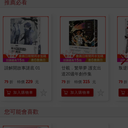
推薦必看
請解開故事謎底 01
廿載．繁華夢 護玄出
叛逆
道20週年創作集
229
315
79
折
特價
元
79
折
特價
元
79
折
加入購物車
加入購物車
您可能會喜歡