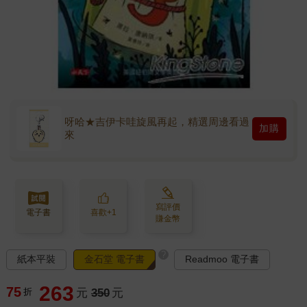
呀哈★吉伊卡哇旋風再起，精選周邊看過
加購
來
寫評價
電子書
喜歡+1
賺金幣
?
紙本平裝
金石堂 電子書
Readmoo 電子書
263
75
折
元
350
元