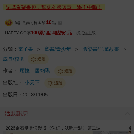
認購希望書包，幫助弱勢孩童上學不中斷！
10
預計最高可得金幣
點
?
100累1點 4點抵1元
HAPPY GO享
折抵無上限
分類：
電子書
＞
童書/青少年
＞
橋梁書/兒童故事
＞
成長/校園
追蹤
作者：
席拉．唐納琪
追蹤
出版社：
小天下
追蹤
出版日：
2013/11/05
活動訊息
金石堂2026海外優惠：電子書