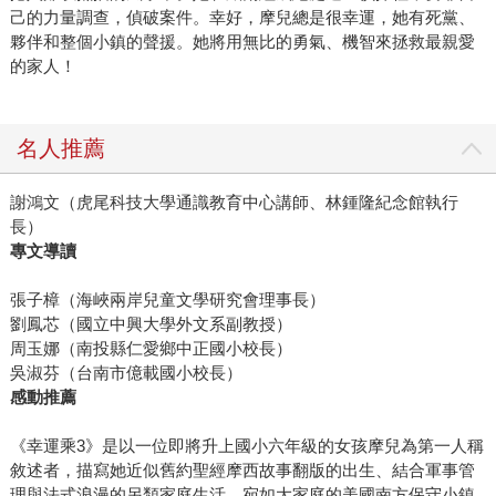
己的力量調查，偵破案件。幸好，摩兒總是很幸運，她有死黨、
夥伴和整個小鎮的聲援。她將用無比的勇氣、機智來拯救最親愛
的家人！
名人推薦
謝鴻文（虎尾科技大學通識教育中心講師、林鍾隆紀念館執行
長）
專文導讀
張子樟（海峽兩岸兒童文學研究會理事長）
劉鳳芯（國立中興大學外文系副教授）
周玉娜（南投縣仁愛鄉中正國小校長）
吳淑芬（台南市億載國小校長）
感動推薦
《幸運乘3》是以一位即將升上國小六年級的女孩摩兒為第一人稱
敘述者，描寫她近似舊約聖經摩西故事翻版的出生、結合軍事管
理與法式浪漫的另類家庭生活、宛如大家庭的美國南方保守小鎮