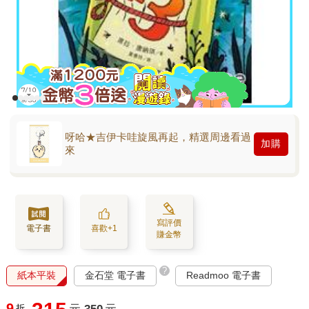
呀哈★吉伊卡哇旋風再起，精選周邊看過
加購
來
寫評價
電子書
喜歡+1
賺金幣
?
紙本平裝
金石堂 電子書
Readmoo 電子書
9
折