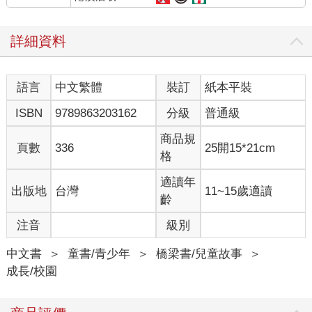
詳細資料
語言
中文繁體
裝訂
紙本平裝
ISBN
9789863203162
分級
普通級
商品規
頁數
336
25開15*21cm
格
適讀年
出版地
台灣
11~15歲適讀
齡
注音
級別
中文書
＞
童書/青少年
＞
橋梁書/兒童故事
＞
成長/校園