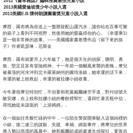
2012
《書單雜誌》編輯推薦最佳兒童小說
2013
美國愛倫坡獎少年小說入選
2013美國E.B.懷特朗讀圖書獎兒童小說入選
摩西．羅布將為你送上一盤懸疑配山露汽水，讓你站在百事可樂
的箱子上看到不同視野，然後用她的愛贏得你的心。《幸運乘3》
是一個非常棒的故事。——美國國家書卷獎作品《留下來的孩
子》作者凱瑟琳．厄斯金
摩西．羅布就要升上六年級了，她是個天生的偵探，聰明、勇
敢、堅定且富有冒險精神。十一年前一個颶風來襲的夜晚，摩兒
被暴漲的河水沖到北卡羅萊納州的圖培洛鎮，她幸運的活下來，
幸運的被上校救起，幸運的被拉娜小姐收養。
今年暑假摩兒特別忙，不但要和死黨戴爾練空手道，對付頭號天
敵安娜，在上校和拉娜小姐的餐館裡幫忙，還得忙著丟瓶中信，
尋找她從未謀面的「上游媽媽」。
在一個如往常般忙碌的中午，一位陌生警探開車駛入這個純樸的
小鎮，接二連三的謀殺、失蹤、車禍、綁架事件，將摩兒的世界
捲入難以抵擋的風暴中。她和戴爾組成絕處逢生偵探社，要靠自