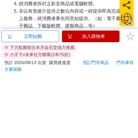
經消費者拆封之影音商品或電腦軟體。
非以有形媒介提供之數位內容或一經提供即為完成之線
上服務，經消費者事先同意始提供。（如：電子書、電
子雜誌、下載版軟體、虛擬商品…等）
已拆封之個人衛生用品。（如：內衣褲、刮鬍刀、除毛
立即結帳
加入購物車
刀…等）
※ 下方點圖前往本月金石堂強力推薦
若非上列種類商品，均享有到貨7天的猶豫期（含例假
※ 小天下x未來社方聯展(2本75折)
日）。
預計 2026/08/13 出貨
購買後進貨
預訂門市商品
門市庫存
辦理退換貨時，商品（組合商品恕無法接受單獨退貨）必須
大量採購
是您收到商品時的原始狀態（包含商品本體、配件、贈品、
保證書、所有附隨資料文件及原廠內外包裝…等），請勿直
接使用原廠包裝寄送，或於原廠包裝上黏貼紙張或書寫文
字。
退回商品若無法回復原狀，將請您負擔回復原狀所需費用，
嚴重時將影響您的退貨權益。