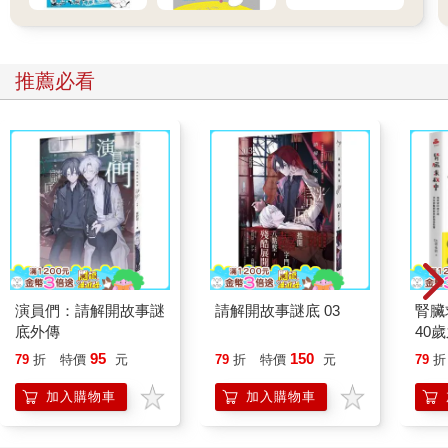
推薦必看
演員們：請解開故事謎
請解開故事謎底 03
腎臟
底外傳
40
就告
95
150
79
折
特價
元
79
折
特價
元
79
折
加入購物車
加入購物車