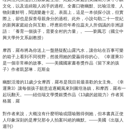
文化，以及追緝殺人凶手的過程。全書口吻幽默、比喻活潑、人
物刻畫鮮明，閱讀樂趣十足。表面上，這是一本偵探小說，但實
際上，卻也是探查母親身分的過程。此外，小說勾勒二十一世紀
的新興家庭組合與互動，呼應前些年希拉蕊夫人所倡議的非洲諺
語：「養育一個孩子，需要全村的力量」。——劉鳳芯（國立中
興大學外文系副教授）
摩西．羅布將為你送上一盤懸疑配山露汽水，讓你站在百事可樂
的箱子上看到不同視野，然後用她的愛贏得你的心。《幸運乘3》
是一個非常棒的故事。——美國國家書卷獎作品《留下來的孩
子》作者凱瑟琳．厄斯金
幽默活潑的11歲少女摩西．羅布是我目前最喜歡的女主角。《幸
運乘3》讓每個孩子願意追逐颶風來到圖培洛鎮，和摩西．羅布一
起玩翻天。——紐伯瑞文學獎銀獎作品《13歲的超能力》作者英
格麗．羅
對作者來說，大概沒有什麼明喻或隱喻難得倒她，但本書真正使
人印象深刻的是摩兒那令人拍案叫絕的幽默。——美國《出版人
週刊》