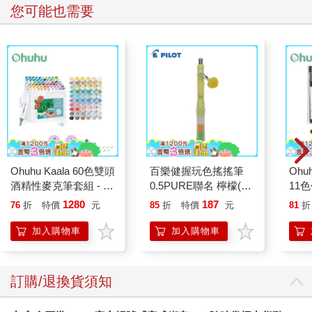
您可能也需要
Ohuhu Kaala 60色雙頭
百樂健握玩色搖搖筆
Ohuh
酒精性麥克筆套組 - 風
0.5PURE聯名 檸檬(限
11
景色系
量)
支黑
1280
187
76
折
特價
元
85
折
特價
元
81
折
加入購物車
加入購物車
訂購/退換貨須知