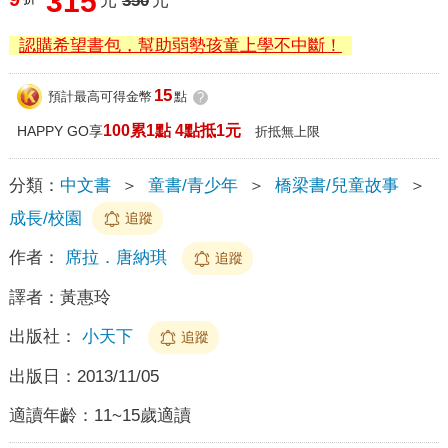
315
元
350
元
認購希望書包，幫助弱勢孩童上學不中斷！
15
預計最高可得金幣
點
?
100累1點 4點抵1元
HAPPY GO享
折抵無上限
分類：
中文書
＞
童書/青少年
＞
橋梁書/兒童故事
＞
成長/校園
追蹤
作者：
席拉．唐納琪
追蹤
譯者：
黃惠玲
出版社：
小天下
追蹤
出版日：
2013/11/05
適讀年齡：
11~15歲適讀