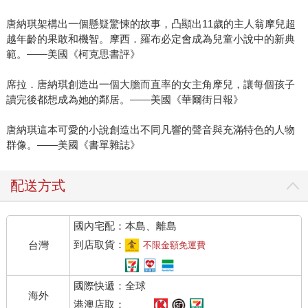
唐納琪架構出一個懸疑驚悚的故事，凸顯出11歲的主人翁摩兒超
越年齡的果敢和機智。摩西．羅布必定會成為兒童小說中的新典
範。——美國《柯克思書評》
席拉．唐納琪創造出一個大膽而直率的女主角摩兒，讓每個孩子
讀完後都想成為她的鄰居。——美國《華爾街日報》
唐納琪這本可愛的小說創造出不同凡響的聲音與充滿特色的人物
群像。——美國《書單雜誌》
配送方式
國內宅配：本島、離島
到店取貨：
台灣
不限金額免運費
國際快遞：全球
海外
港澳店取：