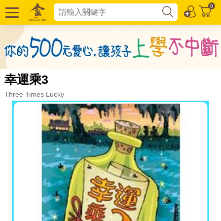
0
幸運乘3
Three Times Lucky