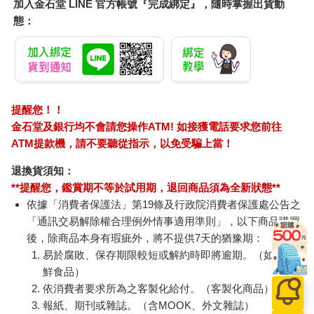
加入金石堂 LINE 官方帳號『完成綁定』，隨時掌握出貨動
態：
提醒您！！
金石堂及銀行均不會請您操作ATM! 如接獲電話要求您前往
ATM提款機，請不要聽從指示，以免受騙上當！
退換貨須知：
**提醒您，鑑賞期不等於試用期，退回商品須為全新狀態**
依據「消費者保護法」第19條及行政院消費者保護處公告之
「通訊交易解除權合理例外情事適用準則」，以下商品購買
後，除商品本身有瑕疵外，將不提供7天的猶豫期：
易於腐敗、保存期限較短或解約時即將逾期。（如：生
鮮食品）
依消費者要求所為之客製化給付。（客製化商品）
報紙、期刊或雜誌。（含MOOK、外文雜誌）