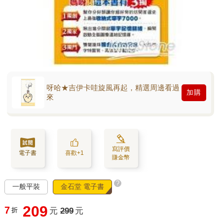
呀哈★吉伊卡哇旋風再起，精選周邊看過
加購
來
寫評價
電子書
喜歡+1
賺金幣
?
一般平裝
金石堂 電子書
209
7
折
元
299
元