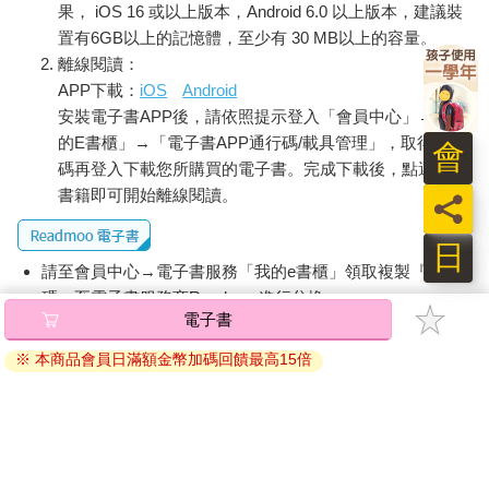
果， iOS 16 或以上版本，Android 6.0 以上版本，建議裝
置有6GB以上的記憶體，至少有 30 MB以上的容量。
離線閱讀：
APP下載：
iOS
Android
安裝電子書APP後，請依照提示登入「會員中心」→「我
的E書櫃」→「電子書APP通行碼/載具管理」，取得通行
會
碼再登入下載您所購買的電子書。完成下載後，點選任一
書籍即可開始離線閱讀。
員
日
請至會員中心→電子書服務「我的e書櫃」領取複製『兌換
碼』至電子書服務商Readmoo進行兌換。
電子書
退換貨須知：
※ 本商品會員日滿額金幣加碼回饋最高15倍
因版權保護，您在金石堂所購買的電子書僅能以金石堂專屬
的閱讀軟體開啟閱讀，無法以其他閱讀器或直接下載檔案。
依據「消費者保護法」第19條及行政院消費者保護處公告之
「通訊交易解除權合理例外情事適用準則」，非以有形媒介
提供之數位內容或一經提供即為完成之線上服務，經消費者