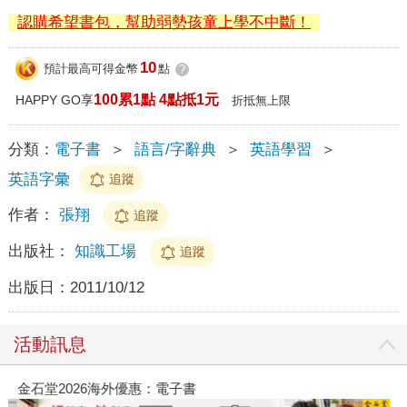
認購希望書包，幫助弱勢孩童上學不中斷！
10
預計最高可得金幣
點
?
100累1點 4點抵1元
HAPPY GO享
折抵無上限
分類：
電子書
＞
語言/字辭典
＞
英語學習
＞
英語字彙
追蹤
作者：
張翔
追蹤
出版社：
知識工場
追蹤
出版日：
2011/10/12
活動訊息
金石堂2026海外優惠：電子書