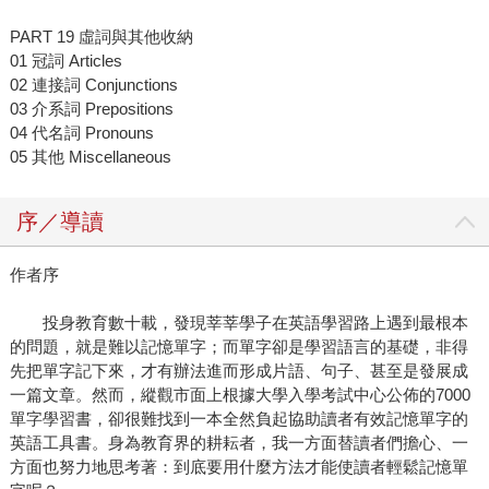
PART 19 虛詞與其他收納
01 冠詞 Articles
02 連接詞 Conjunctions
03 介系詞 Prepositions
04 代名詞 Pronouns
05 其他 Miscellaneous
序／導讀
作者序
投身教育數十載，發現莘莘學子在英語學習路上遇到最根本
的問題，就是難以記憶單字；而單字卻是學習語言的基礎，非得
先把單字記下來，才有辦法進而形成片語、句子、甚至是發展成
一篇文章。然而，縱觀市面上根據大學入學考試中心公佈的7000
單字學習書，卻很難找到一本全然負起協助讀者有效記憶單字的
英語工具書。身為教育界的耕耘者，我一方面替讀者們擔心、一
方面也努力地思考著：到底要用什麼方法才能使讀者輕鬆記憶單