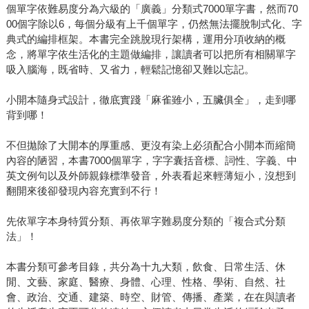
個單字依難易度分為六級的「廣義」分類式7000單字書，然而70
00個字除以6，每個分級有上千個單字，仍然無法擺脫制式化、字
典式的編排框架。本書完全跳脫現行架構，運用分項收納的概
念，將單字依生活化的主題做編排，讓讀者可以把所有相關單字
吸入腦海，既省時、又省力，輕鬆記憶卻又難以忘記。
小開本隨身式設計，徹底實踐「麻雀雖小，五臟俱全」，走到哪
背到哪！
不但拋除了大開本的厚重感、更沒有染上必須配合小開本而縮簡
內容的陋習，本書7000個單字，字字囊括音標、詞性、字義、中
英文例句以及外師親錄標準發音，外表看起來輕薄短小，沒想到
翻開來後卻發現內容充實到不行！
先依單字本身特質分類、再依單字難易度分類的「複合式分類
法」！
本書分類可參考目錄，共分為十九大類，飲食、日常生活、休
閒、文藝、家庭、醫療、身體、心理、性格、學術、自然、社
會、政治、交通、建築、時空、財管、傳播、產業，在在與讀者