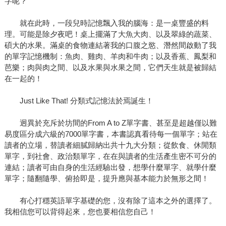
字呢？
就在此時，一段兒時記憶飄入我的腦海：是一桌豐盛的料
理。可能是除夕夜吧！桌上擺滿了大魚大肉、以及翠綠的蔬菜、
碩大的水果。滿桌的食物連結著我的口腹之慾、潛然間啟動了我
的單字記憶機制：魚肉、雞肉、羊肉和牛肉；以及香蕉、鳳梨和
芭樂；肉與肉之間、以及水果與水果之間，它們天生就是被歸結
在一起的！
Just Like That! 分類式記憶法於焉誕生！
迥異於充斥於坊間的From A to Z單字書、甚至是超越僅以難
易度區分成六級的7000單字書，本書認真看待每一個單字；站在
讀者的立場，替讀者細膩歸納出共十九大分類；從飲食、休閒類
單字，到社會、政治類單字，在在與讀者的生活產生密不可分的
連結；讀者可由自身的生活經驗出發，想學什麼單字、就學什麼
單字；隨翻隨學、俯拾即是，提升應與基本能力於無形之間！
有心打穩英語單字基礎的您，沒有除了這本之外的選擇了。
我相信您可以背得起來，您也要相信您自己！