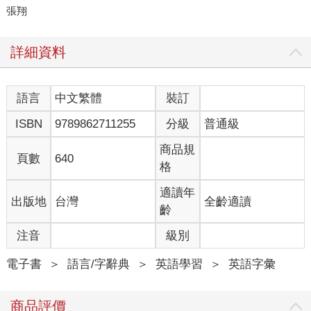
張翔
詳細資料
語言
中文繁體
裝訂
ISBN
9789862711255
分級
普通級
商品規
頁數
640
格
適讀年
出版地
台灣
全齡適讀
齡
注音
級別
電子書
＞
語言/字辭典
＞
英語學習
＞
英語字彙
商品評價