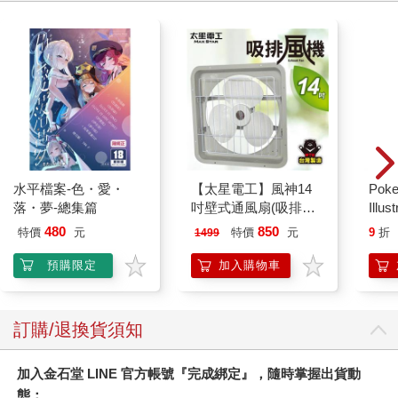
水平檔案-色・愛・
【太星電工】風神14
Poke
落・夢-總集篇
吋壁式通風扇(吸排風
Illus
機)
Poke
480
850
特價
元
特價
元
9
折
1499
(Pokemo
Pres
預購限定
加入購物車
訂購/退換貨須知
加入金石堂 LINE 官方帳號『完成綁定』，隨時掌握出貨動
態：