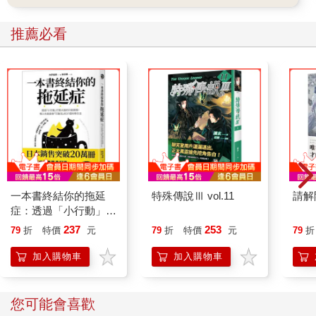
推薦必看
一本書終結你的拖延
特殊傳說Ⅲ vol.11
請解
症：透過「小行動」打
開大腦的行動開關，懶
237
253
79
折
特價
元
79
折
特價
元
79
折
人也能變身「行動派」
的37個科學方法
加入購物車
加入購物車
您可能會喜歡