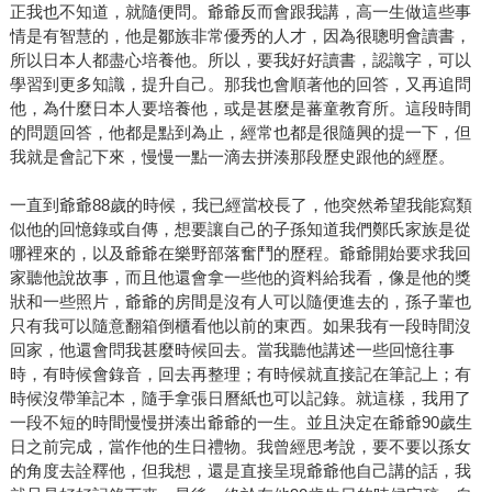
正我也不知道，就隨便問。爺爺反而會跟我講，高一生做這些事
情是有智慧的，他是鄒族非常優秀的人才，因為很聰明會讀書，
所以日本人都盡心培養他。所以，要我好好讀書，認識字，可以
學習到更多知識，提升自己。那我也會順著他的回答，又再追問
他，為什麼日本人要培養他，或是甚麼是蕃童教育所。這段時間
的問題回答，他都是點到為止，經常也都是很隨興的提一下，但
我就是會記下來，慢慢一點一滴去拼湊那段歷史跟他的經歷。
一直到爺爺88歲的時候，我已經當校長了，他突然希望我能寫類
似他的回憶錄或自傳，想要讓自己的子孫知道我們鄭氏家族是從
哪裡來的，以及爺爺在樂野部落奮鬥的歷程。爺爺開始要求我回
家聽他說故事，而且他還會拿一些他的資料給我看，像是他的獎
狀和一些照片，爺爺的房間是沒有人可以隨便進去的，孫子輩也
只有我可以隨意翻箱倒櫃看他以前的東西。如果我有一段時間沒
回家，他還會問我甚麼時候回去。當我聽他講述一些回憶往事
時，有時候會錄音，回去再整理；有時候就直接記在筆記上；有
時候沒帶筆記本，隨手拿張日曆紙也可以記錄。就這樣，我用了
一段不短的時間慢慢拼湊出爺爺的一生。並且決定在爺爺90歲生
日之前完成，當作他的生日禮物。我曾經思考說，要不要以孫女
的角度去詮釋他，但我想，還是直接呈現爺爺他自己講的話，我