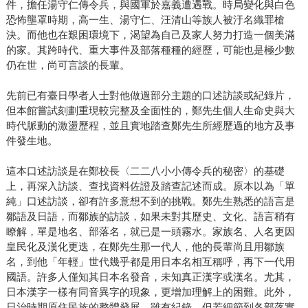
件，擔任湯守仁傳令兵，與國軍於嘉義遭遇戰。時局變化與白色
恐怖壟罩時期，高一生、湯守仁、汪清山等族人被汙名織罪槍
決。而他也在艱困環境下，渴望為自己及家人努力打造一個美滿
的家。其跨時代、重大事件及部落種種的經歷，可能也是極少數
仍在世，尚可言談的長輩。
先前已有臺日學者人士對他做過部分主題的口述訪談或紀錄片，
但本館嘗試刻劃重現較完整及全面性的，鄭先生個人生命史與大
時代脈動的激盪歷程，並且實地踏查鄭先生所經歷過的地方及事
件發生地。
這本口述訪談是在鄭校長〈二二八小小傳令兵的秘密〉的基礎
上，再深入訪談、查找資料佐證及踏查記述而成。原本以為「單
純」口述訪談，卻有許多意想不到的挑戰。鄭先生熟悉的語言是
鄒語及日語，而鄒族的訪談，如果未對其歷史、文化、語言稍有
瞭解，單是地名、部落名，就已是一頭霧水。家族名、人名更因
皇民化及漢化更迭，在鄭先生那一代人，他的長輩尚且用鄒族
名，到他「年輕」世代幾乎都是用日本名相互稱呼，再下一代用
國語。許多人僅知其日本名發音，未知真正漢字或漢名。尤其，
日本漢字一樣有同音異字的現象，更增加理解上的困難。此外，
日治時期原住民族的整體發展，雖有紀錄，但若細節到各部落實