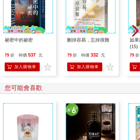
祕密中的祕密
刪掉容易，忘掉很難
如果
(1
貓漫
537
332
79
折
特價
元
79
折
特價
元
79
折
加入購物車
加入購物車
您可能會喜歡