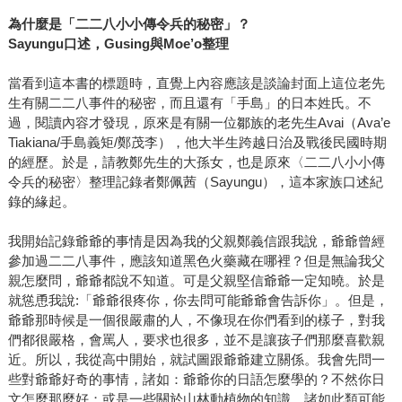
為什麼是「二二八小小傳令兵的秘密」？
Sayungu口述，Gusing與Moe’o整理
當看到這本書的標題時，直覺上內容應該是談論封面上這位老先
生有關二二八事件的秘密，而且還有「手島」的日本姓氏。不
過，閱讀內容才發現，原來是有關一位鄒族的老先生Avai（Ava’e
Tiakiana/手島義矩/鄭茂李），他大半生跨越日治及戰後民國時期
的經歷。於是，請教鄭先生的大孫女，也是原來〈二二八小小傳
令兵的秘密〉整理記錄者鄭佩茜（Sayungu），這本家族口述紀
錄的緣起。
我開始記錄爺爺的事情是因為我的父親鄭義信跟我說，爺爺曾經
參加過二二八事件，應該知道黑色火藥藏在哪裡？但是無論我父
親怎麼問，爺爺都說不知道。可是父親堅信爺爺一定知曉。於是
就慫恿我說:「爺爺很疼你，你去問可能爺爺會告訴你」。但是，
爺爺那時候是一個很嚴肅的人，不像現在你們看到的樣子，對我
們都很嚴格，會罵人，要求也很多，並不是讓孩子們那麼喜歡親
近。所以，我從高中開始，就試圖跟爺爺建立關係。我會先問一
些對爺爺好奇的事情，諸如：爺爺你的日語怎麼學的？不然你日
文怎麼那麼好；或是一些關於山林動植物的知識，諸如此類可能