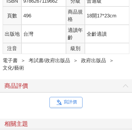
ISBN
9786267119662
分級
普通級
商品規
頁數
496
18開17*23cm
格
適讀年
出版地
台灣
全齡適讀
齡
注音
級別
電子書
＞
考試書/政府出版品
＞
政府出版品
＞
文化/藝術
商品評價
寫評價
相關主題