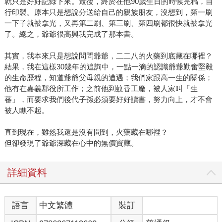
就只是好好記錄下來。最後，終於在他90歲生日的時候完稿，自
行印製。原本只是想說分送給自己的親族朋友，沒想到，第一刷
一下子就被拿光，又再第二刷、第三刷、第四刷都很快就被拿光
了。總之，爺爺很高興我完成了那本書。
其實，我本來只是想說問問爺爺，二二八的火藥到底藏在哪裡？
結果，我在這樣30幾年的追詢中，一點一滴的認識爺爺勤奮堅毅
的生命歷程，知道爺爺父母親的遭遇；我們家跟高一生的關係；
他有在嘉義郡役所工作；之前他到蚊香工廠，被人家叫「生
蕃」，而要求我們後代子孫必須要好好讀書，努力向上，才不會
被人瞧不起。
直到現在，雖然我還是沒有問到，火藥藏在哪裡？
但卻發現了爺爺深藏在心中的無價寶藏。
詳細資料
語言
中文繁體
裝訂