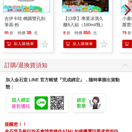
吉伊卡哇 橢圓雙孔削
【13章】專業冰滴久
小書
筆器-粉
釀6入組（160ml/瓶）
蘿蕾
38
855
95
折
特價
元
8
折
特價
元
79
折
加入購物車
加入購物車
訂購/退換貨須知
加入金石堂 LINE 官方帳號『完成綁定』，隨時掌握出貨動
態：
提醒您！！
金石堂及銀行均不會請您操作ATM! 如接獲電話要求您前往