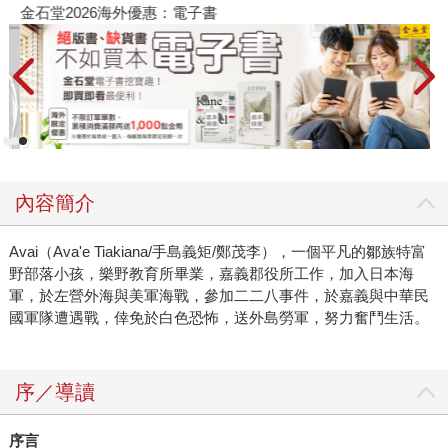
金石堂2026海外優惠：電子書
內容簡介
Avai（Ava'e Tiakiana/手島義矩/鄭茂李），一個平凡的鄒族特富
野部落小孩，樂野教育所畢業，嘉義郡役所工作，加入日本海
軍，於左營外海與美軍海戰，參加二二八事件，於嘉義與中華民
國軍隊遭遇戰，倖免於白色恐怖，送外島勞軍，努力奮鬥生活。
序／導讀
序言