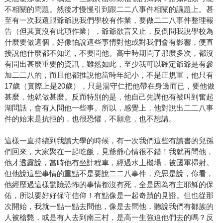
不相關的問題。然後才慢慢引到跟二二八事件相關的議題上。甚
至有一次我還跟爺爺說我們學校有作業，要做二二八事件整理報
告（但其實沒有此項作業），爺爺欲言又止，反倒問我說學校為
什麼要做這個，好像怕說這些事情對他或對我們會有影響，便直
接說他什麼都不知道，不要問他。高中時期問了那麼多次，都沒
有問出甚麼重要的資訊，雖然如此，至少我可以確定爺爺是有參
加二二八的，而且他都推說他當時年紀小，不是正規軍，他只有
17歲（實際上是20歲），只是湯守仁把他帶在身邊而已，要他做
甚麼，他就做甚麼。反而特別的是，他自己先講他有被叫到奮起
湖問話，會有人問他一些事。所以，感覺上，他對說出二二八事
件的始末是抗拒的，也很恐懼，不願意，也不想講。
這樣一直持續到我讀大學的時候，有一次我們這些有讀書的兒孫
們回來，大家聚在一起吃飯，見爺爺心情很不錯！我就再問他，
他才透露說，當時他有坐計程車，經過水上機場，被國軍掃射。
但他說這些事情的重點不是要說二二八事件，意思是說，你看，
他經歷過這樣驚險恐怖的事情都沒有死，全是因為有主耶穌的保
佑，所以要好好保守信仰！有點像是一起奇蹟的見證。但也從那
次開始，我就一點一點去問他，像是去問他，聽說我們有鄒族的
人被槍斃，或是有人去到南三村，是高一生強迫他們去的嗎？反