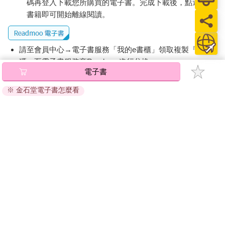
碼再登入下載您所購買的電子書。完成下載後，點選任一
書籍即可開始離線閱讀。
請至會員中心→電子書服務「我的e書櫃」領取複製『兌換
碼』至電子書服務商Readmoo進行兌換。
電子書
退換貨須知：
※ 金石堂電子書怎麼看
因版權保護，您在金石堂所購買的電子書僅能以金石堂專屬
的閱讀軟體開啟閱讀，無法以其他閱讀器或直接下載檔案。
依據「消費者保護法」第19條及行政院消費者保護處公告之
「通訊交易解除權合理例外情事適用準則」，非以有形媒介
提供之數位內容或一經提供即為完成之線上服務，經消費者
事先同意始提供。（如：電子書、電子雜誌、下載版軟體、
虛擬商品…等），
不受「網購服務需提供七日鑑賞期」的限
制
。為維護您的權益，建議您先使用「試閱」功能後再付款
購買。