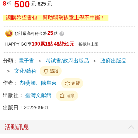
500
8
折
元
625
元
認購希望書包，幫助弱勢孩童上學不中斷！
25
預計最高可得金幣
點
?
100累1點 4點抵1元
HAPPY GO享
折抵無上限
分類：
電子書
＞
考試書/政府出版品
＞
政府出版品
＞
文化/藝術
追蹤
作者：
胡斐穎、陳隼東
追蹤
出版社：
臺灣文獻館
追蹤
出版日：
2022/09/01
活動訊息