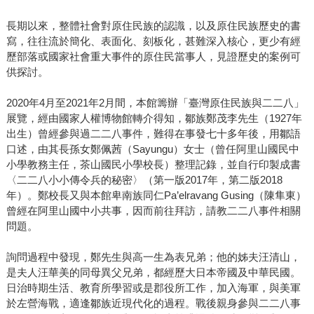
長期以來，整體社會對原住民族的認識，以及原住民族歷史的書
寫，往往流於簡化、表面化、刻板化，甚難深入核心，更少有經
歷部落或國家社會重大事件的原住民當事人，見證歷史的案例可
供探討。
2020年4月至2021年2月間，本館籌辦「臺灣原住民族與二二八」
展覽，經由國家人權博物館轉介得知，鄒族鄭茂李先生（1927年
出生）曾經參與過二二八事件，難得在事發七十多年後，用鄒語
口述，由其長孫女鄭佩茜（Sayungu）女士（曾任阿里山國民中
小學教務主任，茶山國民小學校長）整理記錄，並自行印製成書
〈二二八小小傳令兵的秘密〉（第一版2017年，第二版2018
年）。鄭校長又與本館卑南族同仁Pa’elravang Gusing（陳隼東）
曾經在阿里山國中小共事，因而前往拜訪，請教二二八事件相關
問題。
詢問過程中發現，鄭先生與高一生為表兄弟；他的姊夫汪清山，
是夫人汪華美的同母異父兄弟，都經歷大日本帝國及中華民國。
日治時期生活、教育所學習或是郡役所工作，加入海軍，與美軍
於左營海戰，適逢鄒族近現代化的過程。戰後親身參與二二八事