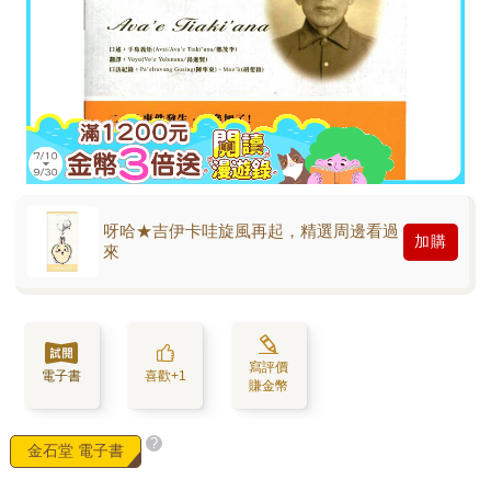
呀哈★吉伊卡哇旋風再起，精選周邊看過
加購
來
寫評價
電子書
喜歡+1
賺金幣
?
金石堂 電子書