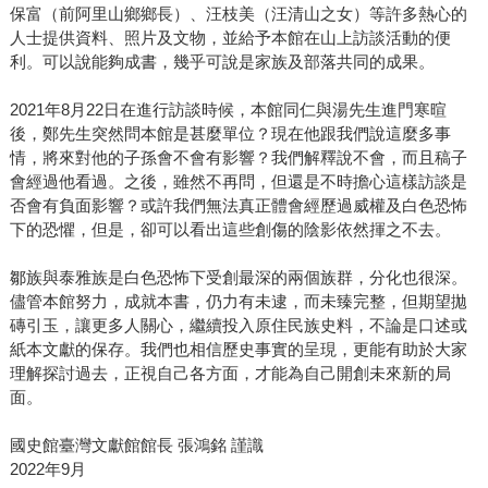
保富（前阿里山鄉鄉長）、汪枝美（汪清山之女）等許多熱心的
人士提供資料、照片及文物，並給予本館在山上訪談活動的便
利。可以說能夠成書，幾乎可說是家族及部落共同的成果。
2021年8月22日在進行訪談時候，本館同仁與湯先生進門寒暄
後，鄭先生突然問本館是甚麼單位？現在他跟我們說這麼多事
情，將來對他的子孫會不會有影響？我們解釋說不會，而且稿子
會經過他看過。之後，雖然不再問，但還是不時擔心這樣訪談是
否會有負面影響？或許我們無法真正體會經歷過威權及白色恐怖
下的恐懼，但是，卻可以看出這些創傷的陰影依然揮之不去。
鄒族與泰雅族是白色恐怖下受創最深的兩個族群，分化也很深。
儘管本館努力，成就本書，仍力有未逮，而未臻完整，但期望拋
磚引玉，讓更多人關心，繼續投入原住民族史料，不論是口述或
紙本文獻的保存。我們也相信歷史事實的呈現，更能有助於大家
理解探討過去，正視自己各方面，才能為自己開創未來新的局
面。
國史館臺灣文獻館館長 張鴻銘 謹識
2022年9月