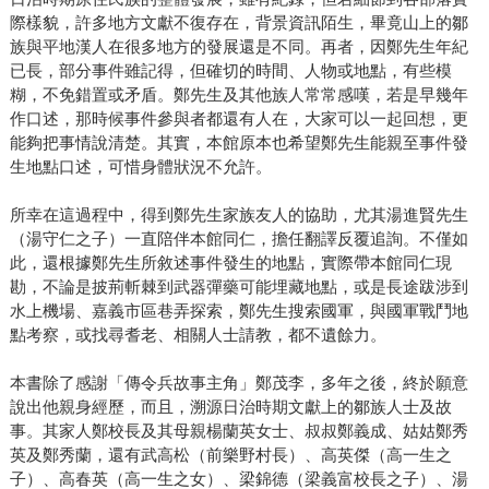
際樣貌，許多地方文獻不復存在，背景資訊陌生，畢竟山上的鄒
族與平地漢人在很多地方的發展還是不同。再者，因鄭先生年紀
已長，部分事件雖記得，但確切的時間、人物或地點，有些模
糊，不免錯置或矛盾。鄭先生及其他族人常常感嘆，若是早幾年
作口述，那時候事件參與者都還有人在，大家可以一起回想，更
能夠把事情說清楚。其實，本館原本也希望鄭先生能親至事件發
生地點口述，可惜身體狀況不允許。
所幸在這過程中，得到鄭先生家族友人的協助，尤其湯進賢先生
（湯守仁之子）一直陪伴本館同仁，擔任翻譯反覆追詢。不僅如
此，還根據鄭先生所敘述事件發生的地點，實際帶本館同仁現
勘，不論是披荊斬棘到武器彈藥可能埋藏地點，或是長途跋涉到
水上機場、嘉義市區巷弄探索，鄭先生搜索國軍，與國軍戰鬥地
點考察，或找尋耆老、相關人士請教，都不遺餘力。
本書除了感謝「傳令兵故事主角」鄭茂李，多年之後，終於願意
說出他親身經歷，而且，溯源日治時期文獻上的鄒族人士及故
事。其家人鄭校長及其母親楊蘭英女士、叔叔鄭義成、姑姑鄭秀
英及鄭秀蘭，還有武高松（前樂野村長）、高英傑（高一生之
子）、高春英（高一生之女）、梁錦德（梁義富校長之子）、湯