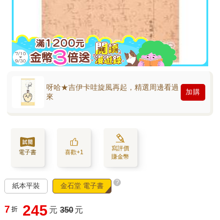
呀哈★吉伊卡哇旋風再起，精選周邊看過
加購
來
寫評價
電子書
喜歡+1
賺金幣
?
紙本平裝
金石堂 電子書
245
7
折
元
350
元