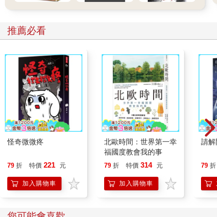
推薦必看
怪奇微微疼
北歐時間：世界第一幸
請解
福國度教會我的事
221
314
79
折
特價
元
79
折
特價
元
79
折
加入購物車
加入購物車
您可能會喜歡