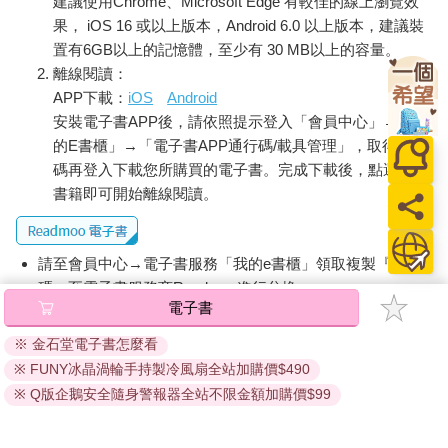
建議使用Chrome、Microsoft Edge 有較佳的線上瀏覽效
果， iOS 16 或以上版本，Android 6.0 以上版本，建議裝
置有6GB以上的記憶體，至少有 30 MB以上的容量。
離線閱讀：
APP下載：
iOS
Android
安裝電子書APP後，請依照提示登入「會員中心」→「我
的E書櫃」→「電子書APP通行碼/載具管理」，取得通行
碼再登入下載您所購買的電子書。完成下載後，點選任一
書籍即可開始離線閱讀。
請至會員中心→電子書服務「我的e書櫃」領取複製『兌換
碼』至電子書服務商Readmoo進行兌換。
電子書
退換貨須知：
※ 金石堂電子書怎麼看
因版權保護，您在金石堂所購買的電子書僅能以金石堂專屬
※ FUNY冰晶渦輪手持製冷風扇全站加購價$490
的閱讀軟體開啟閱讀，無法以其他閱讀器或直接下載檔案。
依據「消費者保護法」第19條及行政院消費者保護處公告之
※ Q版企鵝安全隨身警報器全站不限金額加購價$99
「通訊交易解除權合理例外情事適用準則」，非以有形媒介
提供之數位內容或一經提供即為完成之線上服務，經消費者