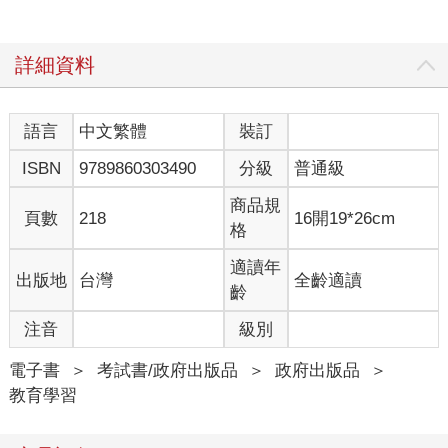
詳細資料
語言
中文繁體
裝訂
ISBN
9789860303490
分級
普通級
商品規
頁數
218
16開19*26cm
格
適讀年
出版地
台灣
全齡適讀
齡
注音
級別
電子書
＞
考試書/政府出版品
＞
政府出版品
＞
教育學習