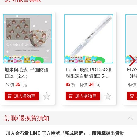
蝦米與毛孩_平面防護
Pentel 飛龍 PD105C側
FLA
口罩（2入）
壓果凍自動鉛筆0.5-白
【特
桿
35
34
特價
元
85
折
特價
元
特價
加入購物車
加入購物車
訂購/退換貨須知
加入金石堂 LINE 官方帳號『完成綁定』，隨時掌握出貨動