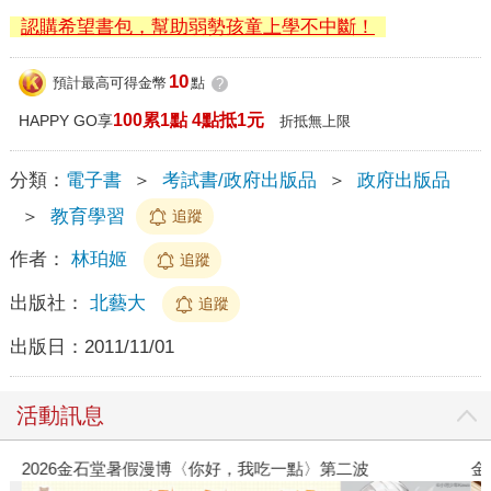
認購希望書包，幫助弱勢孩童上學不中斷！
10
預計最高可得金幣
點
?
100累1點 4點抵1元
HAPPY GO享
折抵無上限
分類：
電子書
＞
考試書/政府出版品
＞
政府出版品
＞
教育學習
追蹤
作者：
林珀姬
追蹤
出版社：
北藝大
追蹤
出版日：
2011/11/01
活動訊息
2026金石堂暑假漫博〈你好，我吃一點〉第二波
金