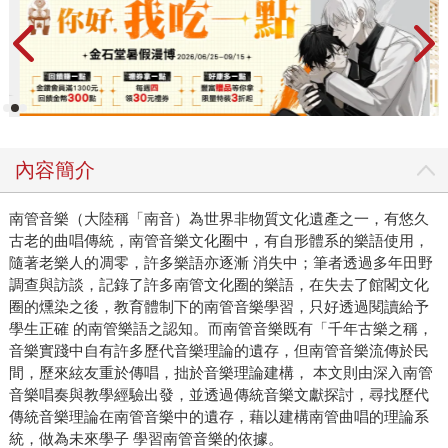
內容簡介
南管音樂（大陸稱「南音）為世界非物質文化遺產之一，有悠久
古老的曲唱傳統，南管音樂文化圈中，有自形體系的樂語使用，
隨著老樂人的凋零，許多樂語亦逐漸 消失中；筆者透過多年田野
調查與訪談，記錄了許多南管文化圈的樂語，在失去了館閣文化
圈的燻染之後，教育體制下的南管音樂學習，只好透過閱讀給予
學生正確 的南管樂語之認知。而南管音樂既有「千年古樂之稱，
音樂實踐中自有許多歷代音樂理論的遺存，但南管音樂流傳於民
間，歷來絃友重於傳唱，拙於音樂理論建構， 本文則由深入南管
音樂唱奏與教學經驗出發，並透過傳統音樂文獻探討，尋找歷代
傳統音樂理論在南管音樂中的遺存，藉以建構南管曲唱的理論系
統，做為未來學子 學習南管音樂的依據。