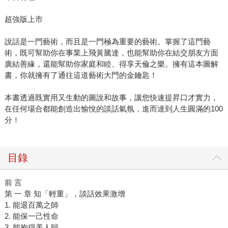
超強版上市
說話是一門藝術，而且是一門極為重要的藝術。掌握了這門藝
術，既可幫助你在事業上飛黃騰達，也能幫助你在結交朋友方面
廣結善緣，還能幫助你家庭和睦、得享天倫之樂。擁有這本圖解
書，你就擁有了通往這道藝術大門的金鑰匙！
本書透過既實用又生動的圖說和故事，讓您快速提昇口才實力，
在任何場合都能創造出愉悅的談話氣氛，進而達到人生圓滿的100
分！
目錄
前 言
第 一 章 知「輕重」，談話效果激增
1. 能退百萬之師
2. 能保一己性命
3. 能抱得美人歸