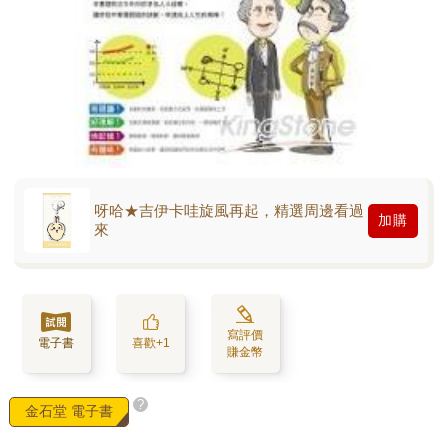
呀哈★吉伊卡哇旋風再起，精選周邊看過
加購
來
寫評價
電子書
喜歡+1
賺金幣
?
金石堂 電子書