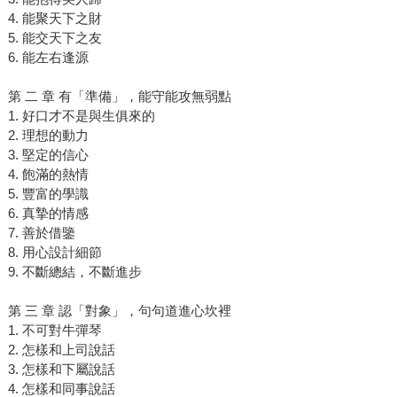
4. 能聚天下之財
5. 能交天下之友
6. 能左右逢源
第 二 章 有「準備」，能守能攻無弱點
1. 好口才不是與生俱來的
2. 理想的動力
3. 堅定的信心
4. 飽滿的熱情
5. 豐富的學識
6. 真摯的情感
7. 善於借鑒
8. 用心設計細節
9. 不斷總結，不斷進步
第 三 章 認「對象」，句句道進心坎裡
1. 不可對牛彈琴
2. 怎樣和上司說話
3. 怎樣和下屬說話
4. 怎樣和同事說話