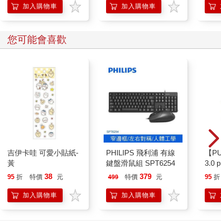
加入購物車
加入購物車
您可能會喜歡
吉伊卡哇 可愛小貼紙-
PHILIPS 飛利浦 有線
【P
黃
鍵盤滑鼠組 SPT6254
3.0
粉 
38
379
95
折
特價
元
特價
元
95
折
499
加入購物車
加入購物車