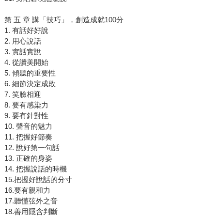
第 五 章 講「技巧」，創造成就100分
1. 有話好好說
2. 用心說話
3. 實話實說
4. 從讚美開始
5. 傾聽的重要性
6. 細節決定成敗
7. 笑臉相迎
8. 要有感染力
9. 要有針對性
10. 聲音的魅力
11. 把握好節奏
12. 說好第一句話
13. 正確的身姿
14. 把握說話的時機
15.把握好說話的分寸
16.要有親和力
17.聽懂弦外之音
18.善用隱含判斷