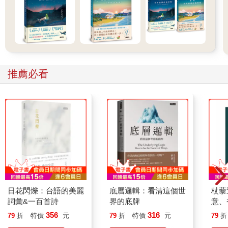
推薦必看
日花閃爍：台語的美麗
底層邏輯：看清這個世
杖藜
詞彙&一百首詩
界的底牌
意、
恭談
356
316
79
折
特價
元
79
折
特價
元
79
折
想