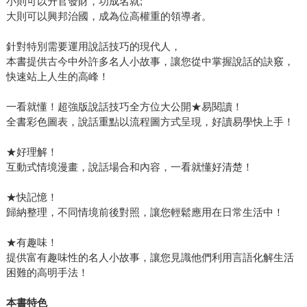
小則可以升官發財，功成名就;
大則可以興邦治國，成為位高權重的領導者。
針對特別需要運用說話技巧的現代人，
本書提供古今中外許多名人小故事，讓您從中掌握說話的訣竅，
快速站上人生的高峰！
一看就懂！超強版說話技巧全方位大公開★易閱讀！
全書彩色圖表，說話重點以流程圖方式呈現，好讀易學快上手！
★好理解！
互動式情境漫畫，說話場合和內容，一看就懂好清楚！
★快記憶！
歸納整理，不同情境前後對照，讓您輕鬆應用在日常生活中！
★有趣味！
提供富有趣味性的名人小故事，讓您見識他們利用言語化解生活
困難的高明手法！
本書特色