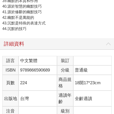
39.幽默的本質和作用
40.源於智慧的幽默技巧
41.源於修辭的幽默技巧
42.幽默不是萬能的
43.沉默是特殊的表達方式
44.沉默的技巧
詳細資料
語言
中文繁體
裝訂
ISBN
9789866590689
分級
普通級
商品規
頁數
224
18開17*23cm
格
適讀年
出版地
台灣
全齡適讀
齡
注音
級別