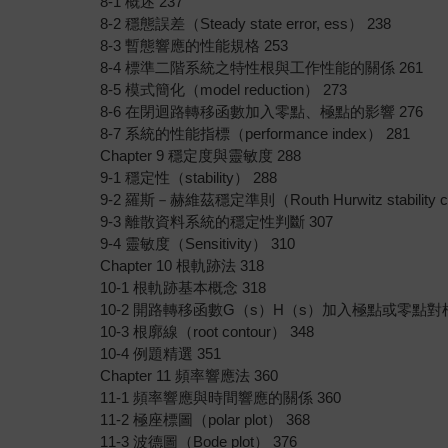
8-1 概述 237
8-2 穩態誤差（Steady state error, ess） 238
8-3 暫態響應的性能規格 253
8-4 標準二階系統之特性根與工作性能的關係 261
8-5 模式簡化（model reduction） 273
8-6 在閉迴路轉移函數加入零點、極點的影響 276
8-7 系統的性能指標（performance index） 281
Chapter 9 穩定度與靈敏度 288
9-1 穩定性（stability） 288
9-2 羅斯－赫維茲穩定準則（Routh Hurwitz stability cri
9-3 離散資料系統的穩定性判斷 307
9-4 靈敏度（Sensitivity） 310
Chapter 10 根軌跡法 318
10-1 根軌跡基本概念 318
10-2 開路轉移函數G（s）H（s）加入極點或零點對
10-3 根廓線（root contour） 348
10-4 例題精選 351
Chapter 11 頻率響應法 360
11-1 頻率響應與時間響應的關係 360
11-2 極座標圖（polar plot） 368
11-3 波德圖（Bode plot） 376