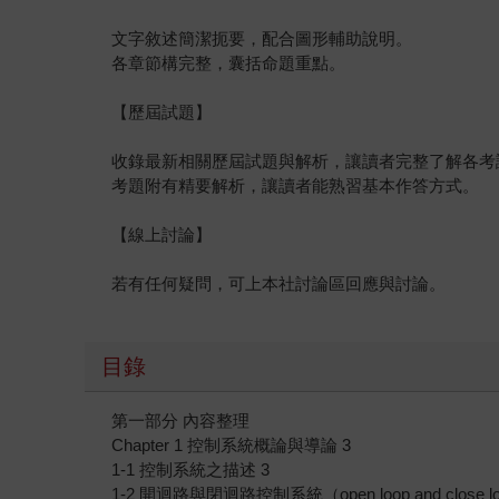
文字敘述簡潔扼要，配合圖形輔助說明。
各章節構完整，囊括命題重點。
【歷屆試題】
收錄最新相關歷屆試題與解析，讓讀者完整了解各考
考題附有精要解析，讓讀者能熟習基本作答方式。
【線上討論】
若有任何疑問，可上本社討論區回應與討論。
目錄
第一部分 內容整理
Chapter 1 控制系統概論與導論 3
1-1 控制系統之描述 3
1-2 開迴路與閉迴路控制系統（open loop and close loop