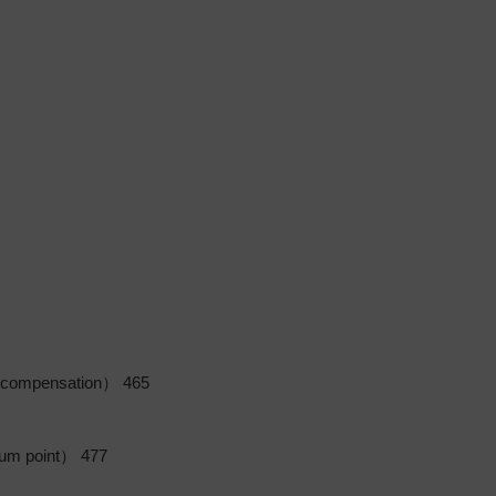
ompensation） 465
um point） 477