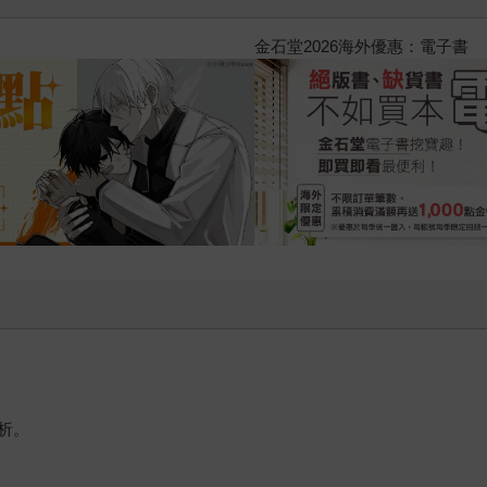
2026金石堂暑假漫博〈你好，我
析。