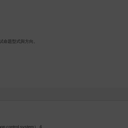
試命題型式與方向。
 control system） 4