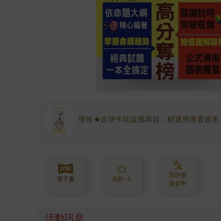
呀哈★吉伊卡哇旋風再起，精選周邊看過來
寫評價
電子書
喜歡+1
賺金幣
活動訊息