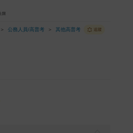
上限
＞
公務人員/高普考
＞
其他高普考
追蹤