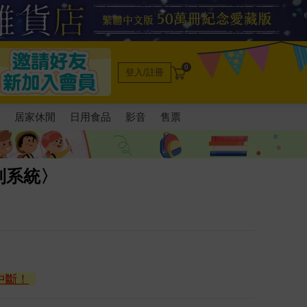
0
登入/註冊
電
居家休閒
日用食品
影音
售票
制系統〉
中斷！