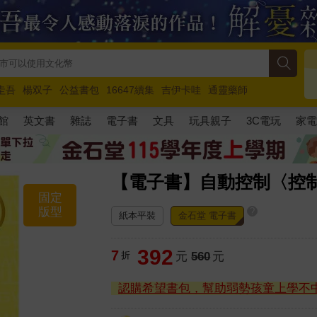
圭吾
楊双子
公益書包
16647續集
吉伊卡哇
通靈藥師
路邊攤新作
馬斯克
玩具總動員5
超慢跑
館
英文書
雜誌
電子書
文具
玩具親子
3C電玩
家
【電子書】自動控制〈控
固定
版型
?
紙本平裝
金石堂 電子書
392
7
折
元
560
元
認購希望書包，幫助弱勢孩童上學不