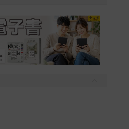
吃一點〉第二波
金石堂2026海