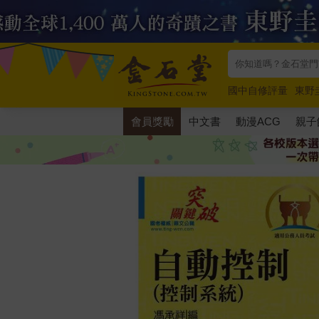
國中自修評量
東野
唯紅花綻放
奧德賽
會員獎勵
中文書
動漫ACG
親子