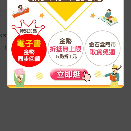
1
ete data system） 159
） 178