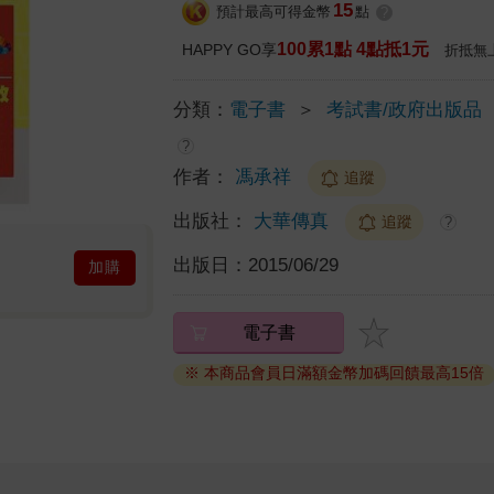
15
預計最高可得金幣
點
?
100累1點 4點抵1元
HAPPY GO享
折抵無
分類：
電子書
＞
考試書/政府出版品
?
作者：
馮承祥
追蹤
出版社：
大華傳真
追蹤
?
出版日：
2015/06/29
加購
電子書
※ 本商品會員日滿額金幣加碼回饋最高15倍