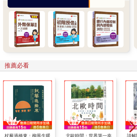
推薦必看
杖藜過橋東：柳風生暖
北歐時間：世界第一幸
請解