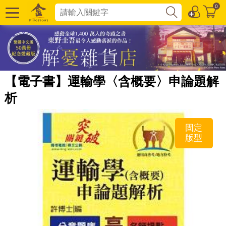
0
【電子書】運輸學〈含概要〉申論題解
析
固定
版型