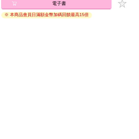
電子書
退換貨須知：
※ 本商品會員日滿額金幣加碼回饋最高15倍
因版權保護，您在金石堂所購買的電子書僅能以金石堂專屬
的閱讀軟體開啟閱讀，無法以其他閱讀器或直接下載檔案。
依據「消費者保護法」第19條及行政院消費者保護處公告之
「通訊交易解除權合理例外情事適用準則」，非以有形媒介
提供之數位內容或一經提供即為完成之線上服務，經消費者
事先同意始提供。（如：電子書、電子雜誌、下載版軟體、
虛擬商品…等），
不受「網購服務需提供七日鑑賞期」的限
制
。為維護您的權益，建議您先使用「試閱」功能後再付款
購買。