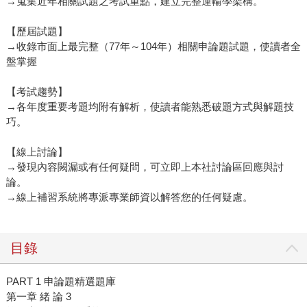
→蒐集近年相關試題之考試重點，建立完整運輸學架構。
【歷屆試題】
→收錄市面上最完整（77年～104年）相關申論題試題，使讀者全
盤掌握
【考試趨勢】
→各年度重要考題均附有解析，使讀者能熟悉破題方式與解題技
巧。
【線上討論】
→發現內容闕漏或有任何疑問，可立即上本社討論區回應與討
論。
→線上補習系統將專派專業師資以解答您的任何疑慮。
目錄
PART 1 申論題精選題庫
第一章 緒 論 3