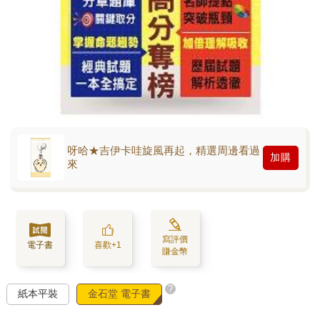
呀哈★吉伊卡哇旋風再起，精選周邊看過
加購
來
寫評價
電子書
喜歡+1
賺金幣
?
紙本平裝
金石堂 電子書