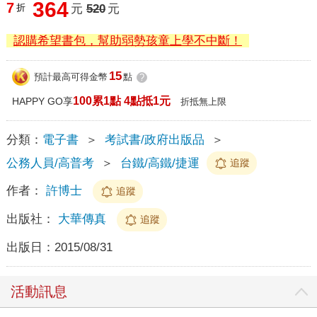
364
7
折
元
520
元
認購希望書包，幫助弱勢孩童上學不中斷！
15
預計最高可得金幣
點
?
100累1點 4點抵1元
HAPPY GO享
折抵無上限
分類：
電子書
＞
考試書/政府出版品
＞
公務人員/高普考
＞
台鐵/高鐵/捷運
追蹤
作者：
許博士
追蹤
出版社：
大華傳真
追蹤
出版日：
2015/08/31
活動訊息