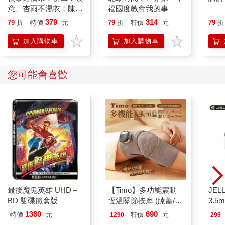
意、杏雨不濕衣；陳亮
福國度教會我的事
恭談以心轉境的適齡漫
379
314
79
折
特價
元
79
折
特價
元
79
折
想
加入購物車
加入購物車
您可能會喜歡
最後魔鬼英雄 UHD＋
【Timo】多功能震動
JEL
BD 雙碟鐵盒版
恆溫關節按摩 (膝蓋/
3.
肩/手肘通用) 無線充電
式耳機
1380
690
特價
元
特價
元
1290
299
加熱護膝 智能震動護