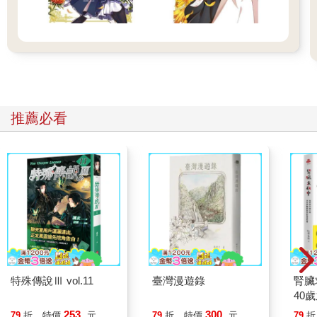
推薦必看
特殊傳說Ⅲ vol.11
臺灣漫遊錄
腎臟
40
就告
253
300
79
折
特價
元
79
折
特價
元
79
折