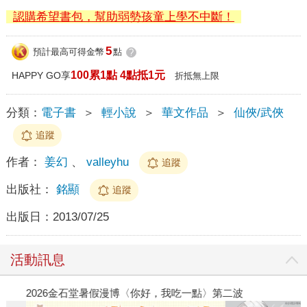
認購希望書包，幫助弱勢孩童上學不中斷！
5
預計最高可得金幣
點
?
100累1點 4點抵1元
HAPPY GO享
折抵無上限
分類：
電子書
＞
輕小說
＞
華文作品
＞
仙俠/武俠
追蹤
作者：
姜幻
、
valleyhu
追蹤
出版社：
銘顯
追蹤
出版日：
2013/07/25
活動訊息
2026金石堂暑假漫博〈你好，我吃一點〉第二波
金