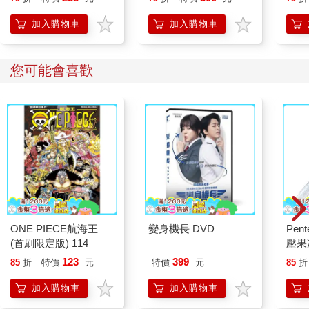
加入購物車
加入購物車
您可能會喜歡
ONE PIECE航海王
變身機長 DVD
Pen
(首刷限定版) 114
壓果
桿
123
399
85
折
特價
元
特價
元
85
折
加入購物車
加入購物車