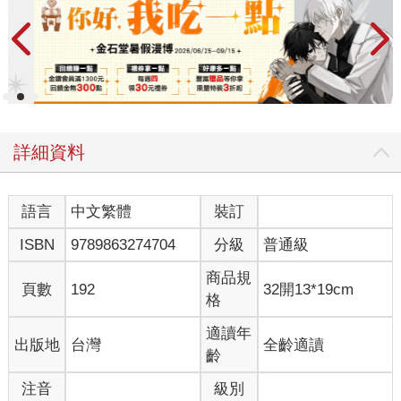
詳細資料
語言
中文繁體
裝訂
ISBN
9789863274704
分級
普通級
商品規
頁數
192
32開13*19cm
格
適讀年
出版地
台灣
全齡適讀
齡
注音
級別