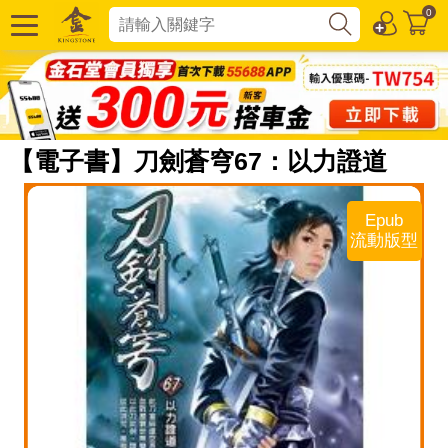
0
【電子書】刀劍蒼穹67：以力證道
Epub
流動版型