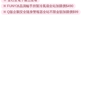
※ 金石堂電子書怎麼看
因版權保護，您在金石堂所購買的電子書僅能以金石堂專屬
※ FUNY冰晶渦輪手持製冷風扇全站加購價$490
的閱讀軟體開啟閱讀，無法以其他閱讀器或直接下載檔案。
依據「消費者保護法」第19條及行政院消費者保護處公告之
※ Q版企鵝安全隨身警報器全站不限金額加購價$99
「通訊交易解除權合理例外情事適用準則」，非以有形媒介
提供之數位內容或一經提供即為完成之線上服務，經消費者
事先同意始提供。（如：電子書、電子雜誌、下載版軟體、
虛擬商品…等），
不受「網購服務需提供七日鑑賞期」的限
制
。為維護您的權益，建議您先使用「試閱」功能後再付款
購買。