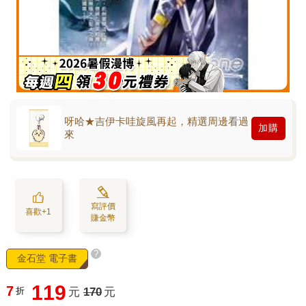
呀哈★吉伊卡哇旋風再起，精選周邊看過
加購
來
寫評價
喜歡+1
賺金幣
?
金石堂 電子書
119
7
折
元
170
元