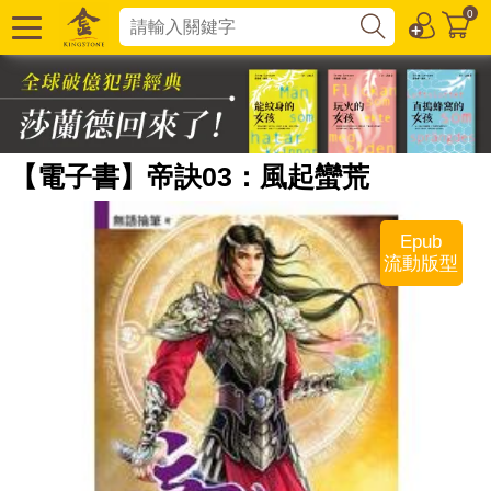
0
【電子書】帝訣03：風起蠻荒
Epub
流動版型