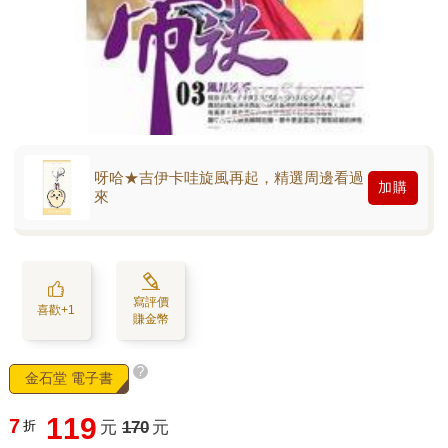
呀哈★吉伊卡哇旋風再起，精選周邊看過
加購
來
寫評價
喜歡+1
賺金幣
?
金石堂 電子書
119
7
折
元
170
元