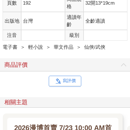
頁數
192
32開13*19cm
格
適讀年
出版地
台灣
全齡適讀
齡
注音
級別
電子書
＞
輕小說
＞
華文作品
＞
仙俠/武俠
商品評價
寫評價
相關主題
2026漫博首賣 7/23 10:00 AM首