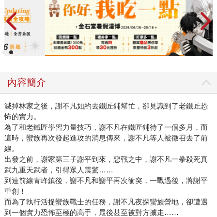
內容簡介
滅掉林家之後，謝不凡如約去鐵匠鋪幫忙，卻見識到了老鐵匠恐
怖的實力。
為了和老鐵匠學習力量技巧，謝不凡在鐵匠鋪待了一個多月，而
這時，蠻族再次發起進攻的消息傳來，謝不凡等人被徵召去了前
線。
出發之前，謝家第三子謝平到來，惡戰之中，謝不凡一拳殺死真
武九重天武者，引得眾人震驚……
到達前線青峰鎮後，謝不凡和謝平再次衝突，一戰過後，將謝平
重創！
而為了執行活捉蠻族戰士的任務，謝不凡夜探蠻族營地，卻遭遇
到一個實力恐怖至極的高手，最後甚至被對方擄走……