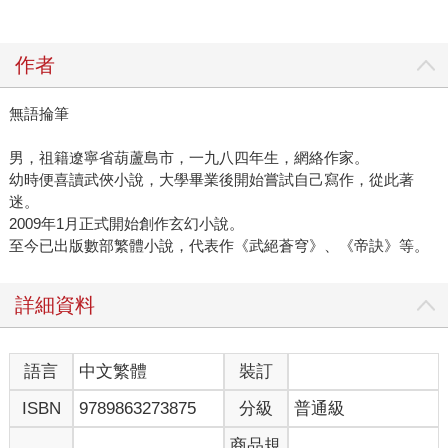
作者
無語掄筆
男，祖籍遼寧省葫蘆島市，一九八四年生，網絡作家。
幼時便喜讀武俠小說，大學畢業後開始嘗試自己寫作，從此著
迷。
2009年1月正式開始創作玄幻小說。
至今已出版數部繁體小說，代表作《武絕蒼穹》、《帝訣》等。
詳細資料
語言
中文繁體
裝訂
ISBN
9789863273875
分級
普通級
商品規