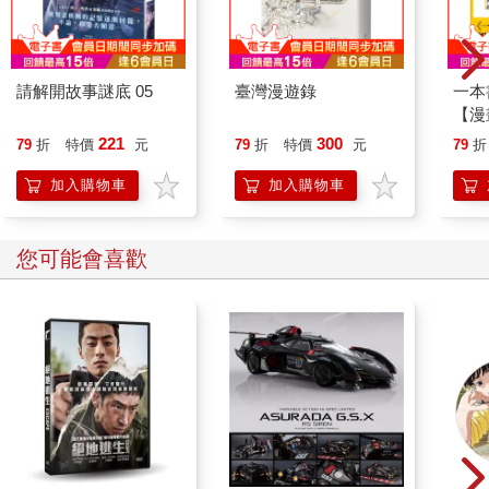
請解開故事謎底 05
臺灣漫遊錄
一本
【漫
行動
221
300
79
折
特價
元
79
折
特價
元
79
折
開關
「行
加入購物車
加入購物車
學方
您可能會喜歡