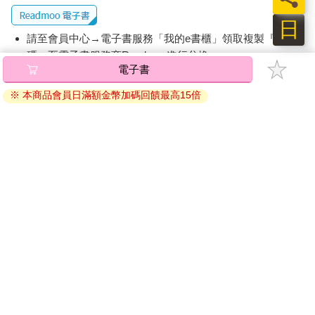
日
請至會員中心→電子書服務「我的e書櫃」領取複製『兌換
碼』至電子書服務商Readmoo進行兌換。
電子書
退換貨須知：
※ 本商品會員日滿額金幣加碼回饋最高15倍
因版權保護，您在金石堂所購買的電子書僅能以金石堂專屬
的閱讀軟體開啟閱讀，無法以其他閱讀器或直接下載檔案。
依據「消費者保護法」第19條及行政院消費者保護處公告之
「通訊交易解除權合理例外情事適用準則」，非以有形媒介
提供之數位內容或一經提供即為完成之線上服務，經消費者
事先同意始提供。（如：電子書、電子雜誌、下載版軟體、
虛擬商品…等），
不受「網購服務需提供七日鑑賞期」的限
制
。為維護您的權益，建議您先使用「試閱」功能後再付款
購買。