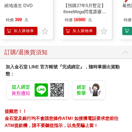
絕地逃生 DVD
【預購27年5月暫定】
驀然
threeMega閃電霹靂車
VA Hi-SPEC UNITED
399
16980
特價
元
特價
元
特價
阿斯拉 G.S.X RS
SIREN 黑色限定
加入購物車
加入購物車
訂購/退換貨須知
加入金石堂 LINE 官方帳號『完成綁定』，隨時掌握出貨動
態：
提醒您！！
金石堂及銀行均不會請您操作ATM! 如接獲電話要求您前往
ATM提款機，請不要聽從指示，以免受騙上當！