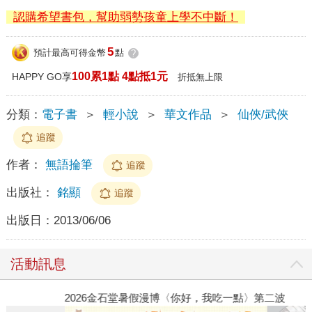
認購希望書包，幫助弱勢孩童上學不中斷！
5
預計最高可得金幣
點
?
100累1點 4點抵1元
HAPPY GO享
折抵無上限
分類：
電子書
＞
輕小說
＞
華文作品
＞
仙俠/武俠
追蹤
作者：
無語掄筆
追蹤
出版社：
銘顯
追蹤
出版日：
2013/06/06
活動訊息
2026金石堂暑假漫博〈你好，我吃一點〉第二波
金