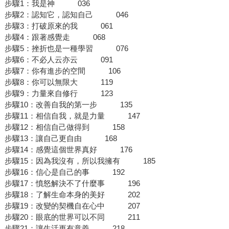
步驟1：我是神 036
步驟2：認知它，認知自己 046
步驟3：打破原來的我 061
步驟4：跟著感覺走 068
步驟5：挫折也是一種學習 076
步驟6：不必人云亦云 091
步驟7：你有進步的空間 106
步驟8：你可以無限大 119
步驟9：力量來自修行 123
步驟10：改善自我的第一步 135
步驟11：相信自我，就是力量 147
步驟12：相信自己做得到 158
步驟13：讓自己更自由 168
步驟14：感覺這個世界真好 176
步驟15：因為我沒有，所以我擁有 185
步驟16：信心是自己的事 192
步驟17：憤怒解決不了什麼事 196
步驟18：了解生命本身的美好 202
步驟19：改變的契機自在心中 207
步驟20：眼底的世界可以不同 211
步驟21：讓生活更有意義 218