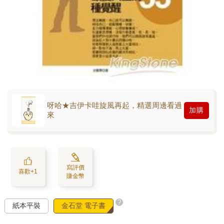
呀哈★吉伊卡哇旋風再起，精選周邊看過
加購
來
寫評價
喜歡+1
賺金幣
?
紙本平裝
金石堂 電子書