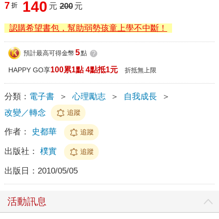
140
7
折
元
200
元
認購希望書包，幫助弱勢孩童上學不中斷！
5
預計最高可得金幣
點
?
100累1點 4點抵1元
HAPPY GO享
折抵無上限
分類：
電子書
＞
心理勵志
＞
自我成長
＞
改變／轉念
追蹤
作者：
史都華
追蹤
出版社：
樸實
追蹤
出版日：
2010/05/05
活動訊息