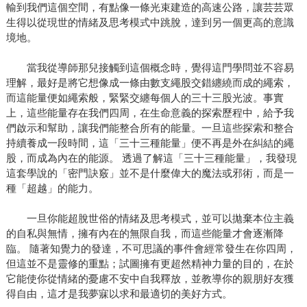
輸到我們這個空間，有點像一條光束建造的高速公路，讓芸芸眾
生得以從現世的情緒及思考模式中跳脫，達到另一個更高的意識
境地。
當我從導師那兒接觸到這個概念時，覺得這門學問並不容易
理解，最好是將它想像成一條由數支繩股交錯纏繞而成的繩索，
而這能量便如繩索般，緊緊交纏每個人的三十三股光波。事實
上，這些能量存在我們四周，在生命意義的探索歷程中，給予我
們啟示和幫助，讓我們能整合所有的能量。一旦這些探索和整合
持續養成一段時間，這「三十三種能量」便不再是外在糾結的繩
股，而成為內在的能源。 透過了解這「三十三種能量」，我發現
這套學說的「密門訣竅」並不是什麼偉大的魔法或邪術，而是一
種「超越」的能力。
一旦你能超脫世俗的情緒及思考模式，並可以拋棄本位主義
的自私與無情，擁有內在的無限自我，而這些能量才會逐漸降
臨。 隨著知覺力的發達，不可思議的事件會經常發生在你四周，
但這並不是靈修的重點；試圖擁有更超然精神力量的目的，在於
它能使你從情緒的憂慮不安中自我釋放，並教導你的親朋好友獲
得自由，這才是我夢寐以求和最適切的美好方式。