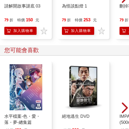
請解開故事謎底 03
為怪談點燈 1
刪掉
150
253
79
折
特價
元
79
折
特價
元
79
折
加入購物車
加入購物車
您可能會喜歡
水平檔案-色・愛・
絕地逃生 DVD
IM
落・夢-總集篇
(50
IMC