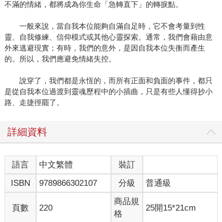
不滿的情緒，都將成為你生命「急轉直下」的轉捩點。
一般來說，當自我本位能夠自滿自足時，它不會考量到性
靈、自我修練、信仰模式或其他心靈探索。通常，我們會藉由意
外來逃避現實；有時，我們的意外，是因自我本位失衡而產生
的。所以，我們應避免情緒失控。
說穿了，我們都是永恆的，而所有正面和負面的事件，都只
是從自我本位過渡到靈魂歷程中的小插曲，只是有些人懂得抄小
路、走捷徑罷了。
詳細資料
語言
中文繁體
裝訂
ISBN
9789866302107
分級
普通級
商品規
頁數
220
25開15*21cm
格