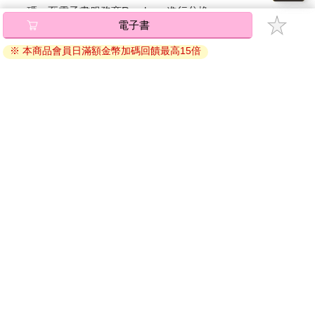
碼』至電子書服務商Readmoo進行兌換。
電子書
退換貨須知：
※ 本商品會員日滿額金幣加碼回饋最高15倍
因版權保護，您在金石堂所購買的電子書僅能以金石堂專屬
的閱讀軟體開啟閱讀，無法以其他閱讀器或直接下載檔案。
依據「消費者保護法」第19條及行政院消費者保護處公告之
「通訊交易解除權合理例外情事適用準則」，非以有形媒介
提供之數位內容或一經提供即為完成之線上服務，經消費者
事先同意始提供。（如：電子書、電子雜誌、下載版軟體、
虛擬商品…等），
不受「網購服務需提供七日鑑賞期」的限
制
。為維護您的權益，建議您先使用「試閱」功能後再付款
購買。