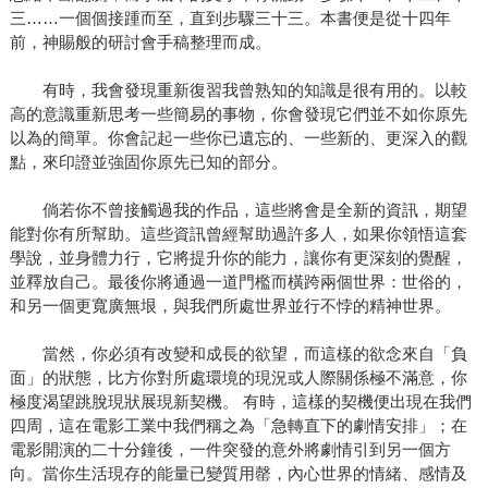
三……一個個接踵而至，直到步驟三十三。本書便是從十四年
前，神賜般的研討會手稿整理而成。
有時，我會發現重新復習我曾熟知的知識是很有用的。以較
高的意識重新思考一些簡易的事物，你會發現它們並不如你原先
以為的簡單。你會記起一些你已遺忘的、一些新的、更深入的觀
點，來印證並強固你原先已知的部分。
倘若你不曾接觸過我的作品，這些將會是全新的資訊，期望
能對你有所幫助。這些資訊曾經幫助過許多人，如果你領悟這套
學說，並身體力行，它將提升你的能力，讓你有更深刻的覺醒，
並釋放自己。最後你將通過一道門檻而橫跨兩個世界：世俗的，
和另一個更寬廣無垠，與我們所處世界並行不悖的精神世界。
當然，你必須有改變和成長的欲望，而這樣的欲念來自「負
面」的狀態，比方你對所處環境的現況或人際關係極不滿意，你
極度渴望跳脫現狀展現新契機。 有時，這樣的契機便出現在我們
四周，這在電影工業中我們稱之為「急轉直下的劇情安排」；在
電影開演的二十分鐘後，一件突發的意外將劇情引到另一個方
向。當你生活現存的能量已變質用罄，內心世界的情緒、感情及