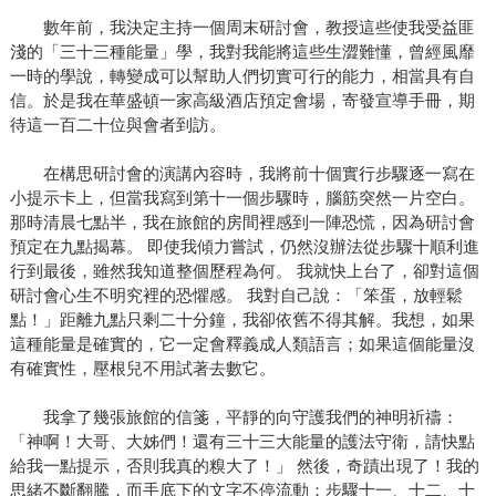
數年前，我決定主持一個周末研討會，教授這些使我受益匪
淺的「三十三種能量」學，我對我能將這些生澀難懂，曾經風靡
一時的學說，轉變成可以幫助人們切實可行的能力，相當具有自
信。於是我在華盛頓一家高級酒店預定會場，寄發宣導手冊，期
待這一百二十位與會者到訪。
在構思研討會的演講內容時，我將前十個實行步驟逐一寫在
小提示卡上，但當我寫到第十一個步驟時，腦筋突然一片空白。
那時清晨七點半，我在旅館的房間裡感到一陣恐慌，因為研討會
預定在九點揭幕。 即使我傾力嘗試，仍然沒辦法從步驟十順利進
行到最後，雖然我知道整個歷程為何。 我就快上台了，卻對這個
研討會心生不明究裡的恐懼感。 我對自己說：「笨蛋，放輕鬆
點！」距離九點只剩二十分鐘，我卻依舊不得其解。我想，如果
這種能量是確實的，它一定會釋義成人類語言；如果這個能量沒
有確實性，壓根兒不用試著去數它。
我拿了幾張旅館的信箋，平靜的向守護我們的神明祈禱：
「神啊！大哥、大姊們！還有三十三大能量的護法守衛，請快點
給我一點提示，否則我真的糗大了！」 然後，奇蹟出現了！我的
思緒不斷翻騰，而手底下的文字不停流動：步驟十一、十二、十