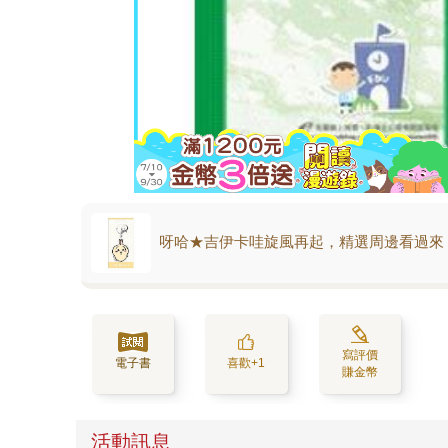
呀哈★吉伊卡哇旋風再起，精選周邊看過來
寫評價
電子書
喜歡+1
賺金幣
活動訊息