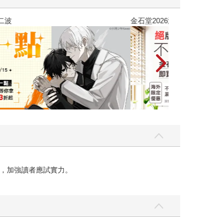
吃一點〉第二波
金石堂2026海
，加強讀者應試實力。