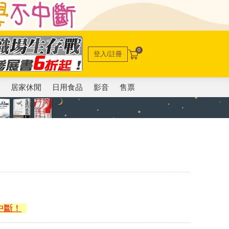
0
登入/註冊
電
居家休閒
日用食品
影音
售票
中斷！