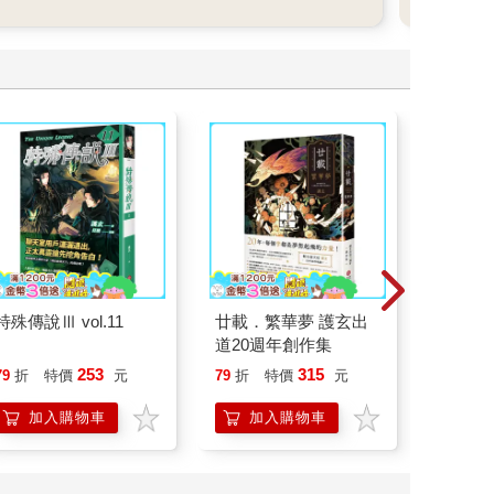
特殊傳說Ⅲ vol.11
廿載．繁華夢 護玄出
刪掉容
道20週年創作集
253
315
79
折
特價
元
79
折
特價
元
79
折
加入購物車
加入購物車
加