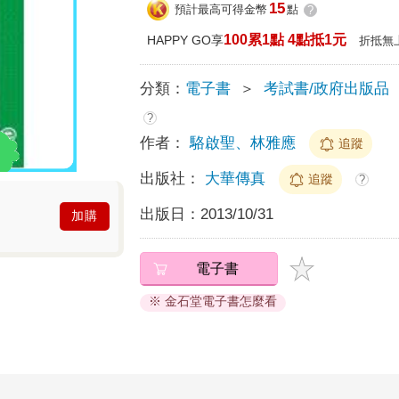
15
預計最高可得金幣
點
?
100累1點 4點抵1元
HAPPY GO享
折抵無
分類：
電子書
＞
考試書/政府出版品
?
作者：
駱啟聖、林雅應
追蹤
出版社：
大華傳真
追蹤
?
出版日：
2013/10/31
加購
電子書
※ 金石堂電子書怎麼看