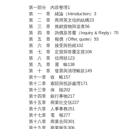
第一部分 內容整理1
第 一 章 緒論（Introduction）3
第 二 章 商用英文信的結構23
第 三 章 推銷貨物與追查56
第 四 章 詢價及答覆（Inquiry & Reply）70
第 五 章 報價（Offer, quote）93
第 六 章 接受與拒絕102
第 七 章 定貨與答覆定貨106
第 八 章 信用狀123
第 九 章 運 輸138
第 十 章 發票與清理帳款149
第十一章 收 帳157
第十二章 索賠與投訴處理171
第十三章 保 險202
第十四章 銀行事物217
第十五章 商業社交信227
第十六章 人事事務251
第十七章 電 報277
第十八章 商業合同301
第十九章 商業報告306