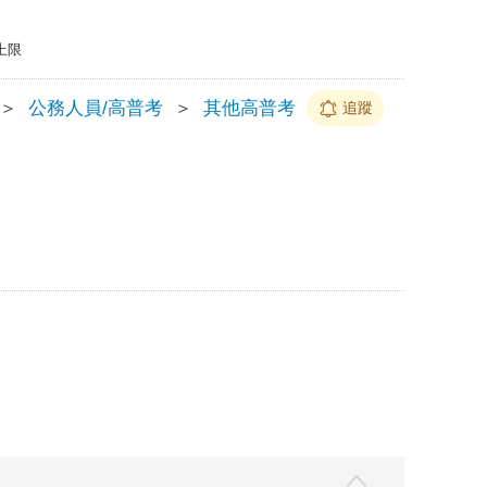
上限
＞
公務人員/高普考
＞
其他高普考
追蹤