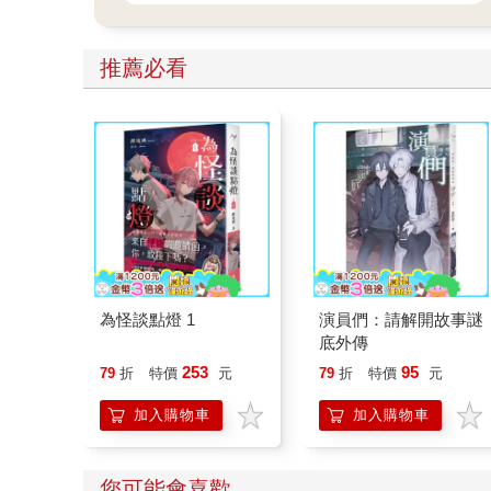
推薦必看
為怪談點燈 1
演員們：請解開故事謎
底外傳
253
95
79
折
特價
元
79
折
特價
元
加入購物車
加入購物車
您可能會喜歡