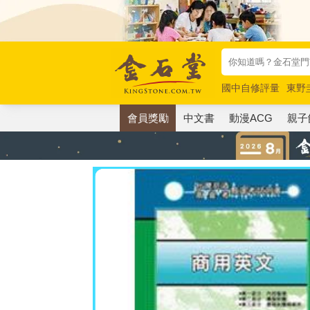
國中自修評量
東野
唯紅花綻放
奧德賽
會員獎勵
中文書
動漫ACG
親子