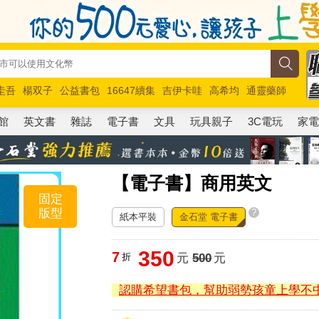
圭吾
楊双子
公益書包
16647續集
吉伊卡哇
高希均
通靈藥師
路邊攤新作
馬斯克
玩具總動員5
超慢跑
館
英文書
雜誌
電子書
文具
玩具親子
3C電玩
家
【電子書】商用英文
固定
版型
?
紙本平裝
金石堂 電子書
350
7
折
元
500
元
認購希望書包，幫助弱勢孩童上學不