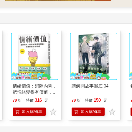
情緒價值：消除內耗，
請解開故事謎底 04
把情緒變得有價值，跟
誰都能自在相處
316
150
79
折
特價
元
79
折
特價
元
加入購物車
加入購物車