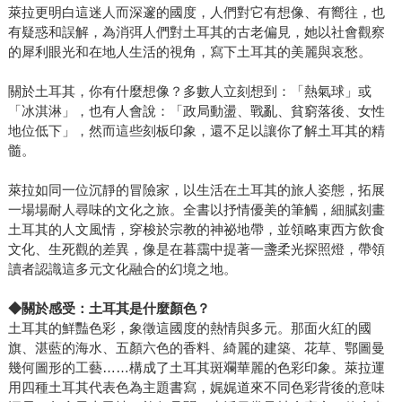
萊拉更明白這迷人而深邃的國度，人們對它有想像、有嚮往，也
有疑惑和誤解，為消弭人們對土耳其的古老偏見，她以社會觀察
的犀利眼光和在地人生活的視角，寫下土耳其的美麗與哀愁。
關於土耳其，你有什麼想像？多數人立刻想到：「熱氣球」或
「冰淇淋」，也有人會說：「政局動盪、戰亂、貧窮落後、女性
地位低下」，然而這些刻板印象，還不足以讓你了解土耳其的精
髓。
萊拉如同一位沉靜的冒險家，以生活在土耳其的旅人姿態，拓展
一場場耐人尋味的文化之旅。全書以抒情優美的筆觸，細膩刻畫
土耳其的人文風情，穿梭於宗教的神祕地帶，並領略東西方飲食
文化、生死觀的差異，像是在暮靄中提著一盞柔光探照燈，帶領
讀者認識這多元文化融合的幻境之地。
◆
關於感受：土耳其是什麼顏色？
土耳其的鮮豔色彩，象徵這國度的熱情與多元。那面火紅的國
旗、湛藍的海水、五顏六色的香料、綺麗的建築、花草、鄂圖曼
幾何圖形的工藝……構成了土耳其斑斕華麗的色彩印象。萊拉運
用四種土耳其代表色為主題書寫，娓娓道來不同色彩背後的意味