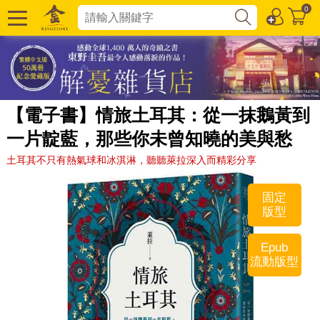
0
【電子書】情旅土耳其：從一抹鵝黃到
一片靛藍，那些你未曾知曉的美與愁
土耳其不只有熱氣球和冰淇淋，聽聽萊拉深入而精彩分享
固定
版型
Epub
流動版型