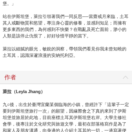
堡。」
站在伊斯坦堡，萊拉引領著我們一同反思──當齋戒月來臨，土耳
其人戒斷物質和慾望，專注身心靈的修養，並感到知足；而擁有
更多東西的我們，為何感到不快樂？在戰亂及死亡面前，渺小的
人類是該停止仇恨了，好好珍惜平靜的當下。
萊拉以細膩的眼光，敏銳的洞察，帶領我們看見你我未曾知曉的
土耳其，認識深邃浪漫的安納托利亞。
作者
萊拉（
Leyla Jhang
）
九○後，出生於臺灣宜蘭某個臨海的小鎮，曾經許下「這輩子一定
要到伊斯坦堡旅行一次」的願望，因緣際會之下真的來到了伊斯
坦堡並旅居於此地，目前座標土耳其伊斯坦堡右岸。大學主修社
會學，後專注於文化研究與旅遊文學，最初在部落格寫作是為了
和家人及朋友溝通，向身邊的人介紹土耳其的一切，一邊寫著便