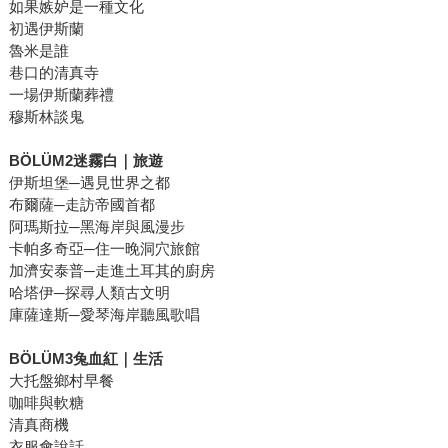
如果嫉妒是一種文化
初遇伊斯蘭
魯米是誰
巷口的清真寺
一場伊斯蘭葬禮
穆斯林談鬼
BÖLÜM2迷霧白｜旅遊
伊斯坦堡─遇見世界之都
布爾薩─走訪帝國首都
阿瑪斯拉─黑海岸與風漫步
卡帕多奇亞─住一晚洞穴旅館
加濟安泰普─走進土耳其的廚房
哈塔伊─探尋人類古文明
庫薩達斯─愛琴海岸聽風歌唱
BÖLÜM3兔血紅｜生活
大托盤鄉村早餐
咖啡與軟糖
清真商機
衣服會說話