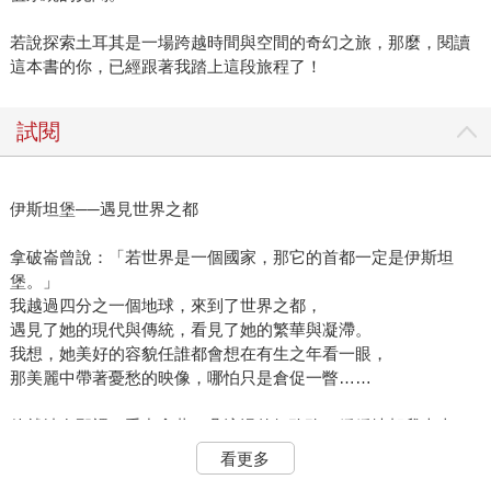
若說探索土耳其是一場跨越時間與空間的奇幻之旅，那麼，閱讀
這本書的你，已經跟著我踏上這段旅程了！
試閱
伊斯坦堡──遇見世界之都
拿破崙曾說：「若世界是一個國家，那它的首都一定是伊斯坦
堡。」
我越過四分之一個地球，來到了世界之都，
遇見了她的現代與傳統，看見了她的繁華與凝滯。
我想，她美好的容貌任誰都會想在有生之年看一眼，
那美麗中帶著憂愁的映像，哪怕只是倉促一瞥……
他就站在那裡，手中拿著一朵浪漫的紅玫瑰，緩緩地朝我走來。
這一小段路我們走了三年。
看更多
我們的遠距離異國戀曲，最終在媽媽和妹妹的陪同下，於伊斯坦