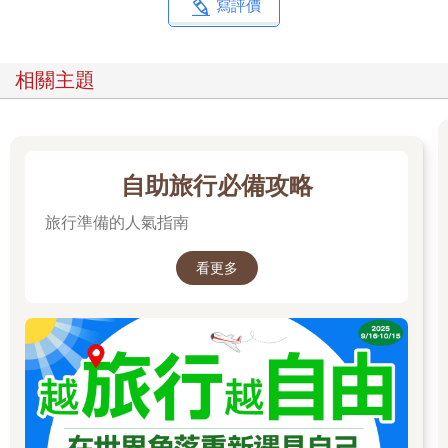
寫評價
響，我們終於來到這兩個星期的落腳處──維瓦旅店。旅店規模不
大，但是小巧可愛、應有盡有。付清住宿費，我們搭乘復古式電
梯，進入三樓的三人房，放下行李並重新整裝後，我們正式踏上
相關主題
伊斯坦堡──遇見世界之都之旅。
出了旅店的第一個轉角，是一家小型雜貨攤，櫥櫃裡擺滿了各牌
菸酒、洋芋片和口香糖，櫃檯上凌亂地放著幾支打火機，塞爾在
攤前買了幾瓶水，從厚重的大衣口袋裡取出幾枚銅板，交給一個
自助旅行必備攻略
留著落腮鬍的年輕店員。土耳其沒有「便利商店」，這種雜貨攤
算是非常方便，可以買吃的、喝的，或者儲值交通卡。
旅行準備的人氣指南
沿著雙向電車道走，發現街上的藥局、餐館和商店尚未營業，而
看更多
連接錫爾凱吉火車站（Sirkeci Garı）和博斯普魯斯海峽的那條大
街，竟開滿了麥當勞、漢堡王和肯德基這類速食店，不過時差導
致我們根本沒有胃口，一心往街道尾端的海岸步去。
天空的灰雲逐漸散去，明淨而蔚藍的海水映入眼簾，接著，一座
微彎的橋梁自金角灣旁的海面上劃過，直抵對岸加拉達塔下錯亂
交加的矮房前，一旁有好幾艘即將載滿遊客和通勤族的渡輪停靠
著，而七輛悠閒的計程車，前後排在懷舊的渡輪站前，司機在車