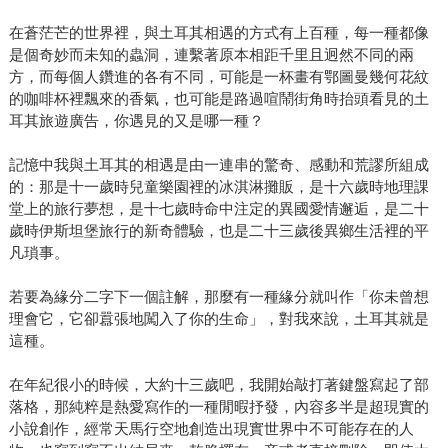
在蒼茫芒的世界裡，與土耳其相遇的方式有上百種，每一種都像
是個奇妙而未知的蟲洞，連繫著原本相距千里且迥然不同的兩
方，而每個人鑽進的各有不同，可能是一杯畫有鄂圖曼幾何花紋
的咖啡杯裡飄來的香氣，也可能是路過喧鬧街角時抬頭看見的土
耳其旅遊廣告，你遇見的又是哪一種？
記憶中我與土耳其的相遇是由一連串的驚奇、感動和荒謬所組成
的：那是十一歲時兒童樂園裡的冰淇淋攤販，是十六歲時地理課
堂上的旅行夢想，是十七歲時命中注定的異國愛情邂逅，是二十
歲時伊斯坦堡旅行的新奇體驗，也是二十三歲後異鄉生活裡的平
凡瑣事。
若要為緣分二字下一個註解，那麼有一種緣分就叫作「你未曾想
理會它，它卻囂張地闖入了你的生命」，對我來說，土耳其就是
這種。
在年紀很小的時候，大約十三歲吧，我開始敲打著鍵盤寫起了部
落格，那純粹是熱愛寫作的一種閒暇抒發，內容多半是超現實的
小說創作，經常天馬行空地創造出現實世界中不可能存在的人