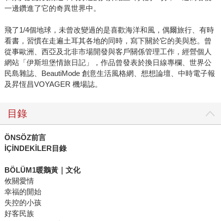
一邊鑽進了它的奇異世界中。
飛了1/4個地球，未曾改變過的是喜歡海洋和風，偶爾旅行、有時
看書，習慣在走遍土耳其各地的同時，寫下關於它的美與愁。曾
從事歐洲、西亞及北非市場開發與客戶關係管理工作，經營個人
網站「伊斯坦堡情旅日記」，作品曾發表於換日線專欄、世界公
民島雜誌、BeautiMode 創意生活風格網、想想論壇、中時電子報
及昇恆昌VOYAGER 機場誌。
目錄
ÖNSÖZ前言
İÇİNDEKİLER目錄
BÖLÜM1暖鵝黃｜文化
攸關愛情
幸福的開始
失控的小孩
好客民族