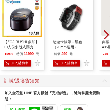
的第一場冬雪。像棉絮一樣輕輕飄在空中，有時被風吹得四處亂
彈，行人莫不快步行走，只有我們待在原地，伸出雙手接下一片
片細小的「雪白花片」。那是我們待在伊斯坦堡的最後幾天，幸
運地，一場白雪皚皚清楚地勾勒出旅程最後的模樣。
第一口土耳其料理
【ZOJIRUSHI 象印】
悠遊卡錶帶－黑色
典藏
初至伊斯坦堡，我壓根沒想過要塞進嘴裡的是哪一類食物，只知
10人份多段式壓力IH
（20mm適用）
405
道是不同於家鄉的西式食物。結果，出乎意料，土耳其的食物既
微電腦電子鍋(NP-
不東方，也不是我們熟悉的西式餐點──它和中國菜、法國菜合稱
11990
490
特價
元
特價
元
15999
240
ZAF18)
「世界三大菜系」，土耳其菜在中、法菜系之間自成一格，就如
加入購物車
加入購物車
同它的地理位置和多元文化，融合了地中海和阿拉伯文化元素。
同一張餐桌上，你可以吃到橄欖、沙拉和乳酪的冷盤料理，也會
出現由酸奶熬煮而成的濃湯，還有撒滿香料的烤肉料理。雖然土
耳其菜給人的印象，沒有中國菜和法國菜烙印得那麼深刻，可是
訂購/退換貨須知
它以一種極為獨特的樣貌，試圖征服遠道而來的旅人味蕾。
加入金石堂 LINE 官方帳號『完成綁定』，隨時掌握出貨動
時值寒冷的冬季，我們走進一家海鮮餐廳，點了在伊斯坦堡的第
態：
一餐──炸鯷魚。鯷魚，或者土耳其人口中的「Hamsi」，每年十
月至隔年三月盛產於土耳其北部的黑海地區，也因此，冬天時走