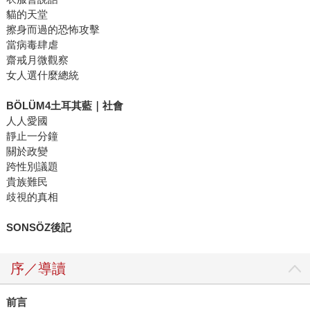
貓的天堂
擦身而過的恐怖攻擊
當病毒肆虐
齋戒月微觀察
女人選什麼總統
BÖLÜM4土耳其藍｜社會
人人愛國
靜止一分鐘
關於政變
跨性別議題
貴族難民
歧視的真相
SONSÖZ後記
序／導讀
前言