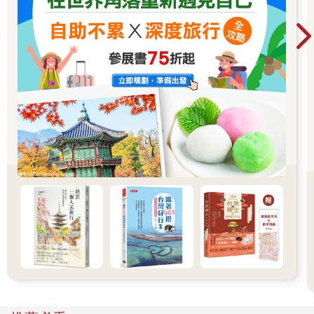
外抽菸，等待今天的第一位乘客。
畫面看上去協調得不得了，但仔細一瞧，又覺得龐雜地令人不知
該把重點放在何處，這是我對伊斯坦堡的第一印象。
海岸旁的小徑上，有個賣芝麻圈餅的攤販，和幾個試圖拉客的渡
輪公司員工，在冬日刺眼的陽光、凜冽的寒風中辛勤地工作著，
雖然他們頭戴厚毛帽，但身上穿的卻是單薄的黑色夾克，還有早
已被劃破的牛仔褲。撒在我手心上的冬天日光多麼溫柔，可卻在
他們的手掌上割出一道道的細紋。我們遇見的伊斯坦堡是如此不
同。
盤旋在空中的海鷗，伴著拋竿後耐心等待魚兒上鉤的釣客，為忙
碌的一天拉開序幕。
第一站，我們來到新清真寺（Yeni Camii）旁的香料市集，又名
「埃及市集」（Mısır Çarşısı）。建於西元一六六四年，原先是
開羅商隊的絲路轉站，因眾多自埃及進口的商品在此交易而得
名，同時，它也是伊斯坦堡最主要的香料販售區，因此又有「香
料市集」這個名稱。