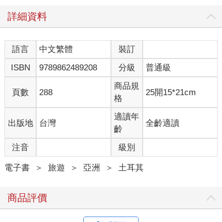
堡的阿塔圖克機場相聚。原本是個浪漫的雙人愛情之旅，就在我
帶上媽媽和妹妹後，變成一場名副其實的四人家族旅遊。沒辦
詳細資料
法，考量我在異地的人身安全，她們倆是跟定了，於是我們就這
樣越過四分之一個地球，來到了伊斯坦堡和塞爾相見。
為了迎接我們清晨五點半抵達的班機，塞爾前一晚睡在機場的長
語言
中文繁體
裝訂
椅上，見面時他的眼睛充滿血絲，可卻精神奕奕地帶著我們展開
ISBN
9789862489208
分級
普通級
這趟精采的旅程……
商品規
頁數
288
25開15*21cm
格
初遇伊斯坦堡
適讀年
出版地
台灣
全齡適讀
早晨七點半，我們搭著地鐵抵達伊斯坦堡舊城區，空氣十分清新
齡
舒適，淡藍的天空還抹上一層冬天的灰。
注音
級別
一大早的舊城街道上，來往的人並不多，我們拖著大行李箱，穿
越一個寫著「烤魚三明治四點五里拉*」招牌的巷子，經過一家掛
電子書
＞
旅遊
＞
亞洲
＞
土耳其
有紅白星月國旗的銀行，它的門窗上照映著一棵枯樹、幾條電車
纜線，還有遠方的博斯普魯斯海峽，我們瞬間成了一幅窗上風景
商品評價
畫。
走過幾條鋪有石板路的巷子，行李箱在靜謐的早晨街頭喀喀作