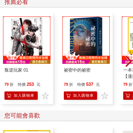
推薦必看
市集裡陳列著琳瑯滿目的食品、生活用品，店員的叫賣聲此起彼
落，遠處一端賣的是五色繽紛的香料、花茶、果乾和香皂；隔壁
家賣的是以鄂圖曼藝術結合花草、幾何圖案點綴畫成的杯盤、綢
緞和裝飾畫作；回過頭一看，離我最近的店舖裡掛滿了中東風情
的閃亮肚皮舞衣。
話說回來，大概只有曾做過文化研究的我，才會在這熙來攘往的
市集商店前，試圖對土耳其的歷史、宗教文化抽絲剝繭，而媽媽
和妹妹早已被一旁不斷喊著「美女，美女」的土耳其男店員帶進
了他們的店舖裡，正開心地試吃著椰棗。不懂土耳其語的媽媽竟
叛逆玩家 01
祕密中的祕密
一本
拿著計算機用中文開始跟店員殺價，妹妹則在一旁以她熟悉的幾
【漫
句英語湊湊熱鬧。
行動
253
537
79
折
特價
元
79
折
特價
元
79
折
開關
幾天下來，我們帶著這般趣味走過了伊斯坦堡的每一個角落：聖
「行
加入購物車
加入購物車
索菲亞清真寺（Ayasofya Camii）、藍色清真寺（Sultanahmet
學方
Camii）、少女塔（Kız Kulesi）、蘇萊曼清真寺（Süleymaniye
Camii）、托普卡匹皇宮（Topkapı Sarayı）和時髦繁華的希什利
您可能會喜歡
（Şişli）商業區。伊斯坦堡真是多變。
後來，我們在希什利商業區看見人生的第一場雪，也是伊斯坦堡