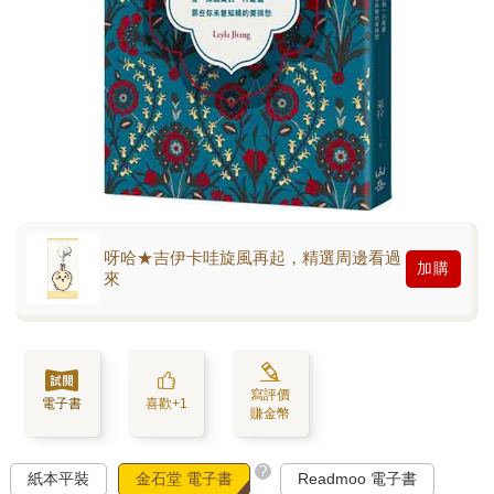
呀哈★吉伊卡哇旋風再起，精選周邊看過
加購
來
寫評價
電子書
喜歡+1
賺金幣
?
紙本平裝
金石堂 電子書
Readmoo 電子書