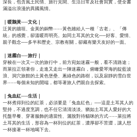
深長，包含風土民情、旅行見聞、生活日常及社會寫實，使全書
滿溢出浪漫的異國風情。
｜暖鵝黃
──
文化｜
泛黃的牆垣、金黃的銅幣⋯⋯黃色雖給人一種「古老」、「傳
統」的感覺，卻溫暖而明亮。如同土耳其的文化──好客、愛情、
親子觀念──多半和歷史、宗教有關，卻藏有樂天友好的一面。
｜迷霧白
──
旅行｜
穿梭在一次又一次的旅行中，前方宛如迷霧一般，看不清路途；
而萊拉正領著你，走進又走出一陣迷霧白，俯瞰愛琴海的靛藍波
浪、洞穴旅館的土黃色堡壘、蔥綠色的路樹，以及寂靜的雪白世
界⋯⋯每個未知的開端，都等著旅人們親自去探索。
｜兔血紅
──
生活｜
一杯煮得到位的紅茶，必須要是「兔血紅色」──這是土耳其人的
堅持，不過度烹調，也不任它清清淡淡。猶如土耳其人愛好的大
托盤早餐、穿著服飾的適當性、灑脫對待貓咪的方式⋯⋯萊拉將
土耳其的生活，形容為一杯到位的紅茶，濃厚卻不苦澀，讓人想
一杯接著一杯地喝下去。