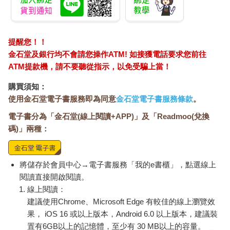
進土耳其北部的海鮮餐廳時，服務生通常會推薦客人選擇當季新
鮮的炸鯷魚餐。
每隻鯷魚身長大約十公分，顏色介於黑、銀之間，炸熟後原本銀
提醒您！！
色的部分會轉為淡淡的焦黃，香氣也在此時瀰漫整間餐廳。土耳
金石堂及銀行均不會請您操作ATM! 如接獲電話要求您前往
其人習慣在炸魚上擠上適量的檸檬汁，搭配著麵包、生洋蔥和生
ATM提款機，請不要聽從指示，以免受騙上當！
菜一起享用，吃起來外皮酥脆可口，內層的肉質滑嫩鮮美，好一
頓黑海鯷魚餐啊！
購買須知：
使用金石堂電子書服務即為同意
金石堂電子書服務條款
。
雖然走在伊斯坦堡街頭，左看右看都是烤肉料理餐廳，但是跟著
電子書分為「金石堂(線上閱讀+APP)」及「Readmoo(兌換
當地人走，就能吃到所謂的「人間美味」，不過，每個人對食物
碼)」兩種：
的敏感度與偏好有所不同，究竟好不好吃真的見仁見智了！
吃遍了土耳其菜，才知道原來土耳其也有印象中的碎肉薄餅
（Lahmacun），和道地的土耳其披薩披得（Pide），而聞名世界
將儲存於會員中心→電子書服務「我的e書櫃」，點選線上
的沙威瑪（Döner Kebabı）吃起來比想像中的更加油膩，還有一
閱讀直接開啟閱讀。
股濃濃的「羊騷味」，並非每個人都能征服它。
線上閱讀：
建議使用Chrome、Microsoft Edge 有較佳的線上瀏覽效
在土耳其一條平凡的街道上，賣著夾有白色乳酪和番茄的芝麻圈
果， iOS 16 或以上版本，Android 6.0 以上版本，建議裝
餅、肉質Ｑ彈的烤牛肉丸（Izgara Köfte）、番茄牛肉燉白扁豆
置有6GB以上的記憶體，至少有 30 MB以上的容量。