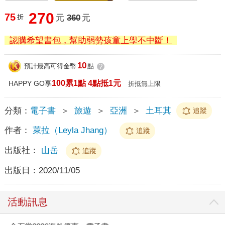
270
75
折
元
360
元
認購希望書包，幫助弱勢孩童上學不中斷！
10
預計最高可得金幣
點
?
100累1點 4點抵1元
HAPPY GO享
折抵無上限
分類：
電子書
＞
旅遊
＞
亞洲
＞
土耳其
追蹤
作者：
萊拉（Leyla Jhang）
追蹤
出版社：
山岳
追蹤
出版日：
2020/11/05
活動訊息