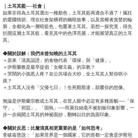
｜土耳其藍
──
社會｜
如果非得為土耳其選出一種顏色，土耳其藍再適合不過了！瘋狂
的愛國情節、埋在社會架構裡的幽暗故事，以及當權者貪婪的輪
廓，全都化為一層暗藍色，包覆著土耳其。若想一探究竟，得先
扒開這層土耳其藍，看見其中的色澤亮麗，才能展望真正的土耳
其。
◆
關於誤解：我們未曾知曉的土耳其
＋原來「清真認證」的食物代表「環保」與「健康」。
＋伊斯蘭教是最早提倡「女權主義」的宗教？
＋哭鬧的小孩惹人疼？在公共場合大吵，全土耳其人幫你哄小
孩？
＋土耳其人沒有「父後七日」！生死觀豁達，顛覆你的想像。
無論是伊斯蘭宗教或土耳其，在世人眼中必定有多種面貌──「保
守」、「邪惡」、「固執」──而萊拉絲毫不被刻板印象影響，一
步一步揭開土耳其的神祕面紗，翻轉以往的負面印象。
◆
關於反思：比釐清真相更重要的是「如何思考」
拿破崙曾說：「如果世界是一個國家，它的首都一定會是伊斯坦