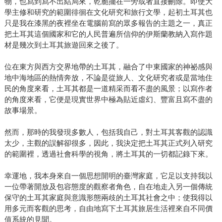
物，也寫到寫不出結局來，乾脆擺在一旁或者直接刪除。即使大
學主修和研究的範圍徘徊在文化研究和旅行文學，起初土耳其也
只是我在漆黑的夜裡坐在電腦前寫的眾多報告的主題之一，真正
把土耳其這個國家和它的人民普遍所信仰的伊斯蘭教納入寫作題
材是幾次到土耳其旅遊回來之後了。
位在東方與西方交界地帶的土耳其，融合了中東國家的神祕感與
地中海地區的熱情奔放，不論是從旅人、文化研究者或是當地住
民的角度來看，土耳其都是一道精采而看不盡的風景；以寫作者
的角度來看，它便是現實世界中極為貼近虛幻、豐富且寫不盡的
故事場景。
然而，那時的我發現多數人，包括我自己，對土耳其客觀的認識
太少，主觀的誤解卻很多，因此，我決定把土耳其正式列入研究
的範圍裡，透過社會科學的視角，將土耳其的一切都記錄下來。
幸運地，我本身來自一個思想開明的臺灣家庭，它足以支持我以
一位帶著開放及包容態度的觀察者角色，自在地走入另一個傳統
保守的土耳其家庭與意識形態兩歧的土耳其社會之中；使我得以
用多元而客觀的思考，自由地寫下土耳其旅居生活裡來自不同價
值系統的見聞。