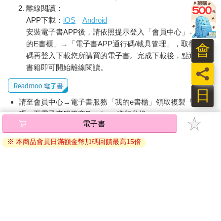
（Etli Kuru Fasulye），還有各種豆類、小麥熬煮而成的濃湯，與
離線閱讀：
多種得喝幾杯無糖土耳其紅茶，才能平衡過來的甜食，對停留一
APP下載：
iOS
Android
兩星期的旅人來說，足矣。
安裝電子書APP後，請依照提示登入「會員中心」→「我
的E書櫃」→「電子書APP通行碼/載具管理」，取得通行
若你未曾邁出步伐，不會知道世界之大；若你未曾品嘗土耳其
會
菜，不會知道愛恨之分明。對我來說，亞歷山大烤肉（İskender
碼再登入下載您所購買的電子書。完成下載後，點選任一
Kebabı）就是如此奇妙的存在。
書籍即可開始離線閱讀。
員
那是我們在伊斯坦堡吃的第二餐，待服務生端上桌前，塞爾還鄭
日
重地對我們說：「這道烤肉料理比較特別，你們可能不適應或不
請至會員中心→電子書服務「我的e書櫃」領取複製『兌換
喜歡，所以我先點一盤讓你們試試。」讓我不禁好奇，究竟是什
碼』至電子書服務商Readmoo進行兌換。
麼料理，搞得這麼神祕。
電子書
退換貨須知：
※ 本商品會員日滿額金幣加碼回饋最高15倍
幾分鐘後，服務生小心翼翼地將那盤烤肉端上桌，我幾乎不敢相
因版權保護，您在金石堂所購買的電子書僅能以金石堂專屬
信我的眼睛，抽筋般地眨了幾下──天啊！烤牛肉和烤麵包怎麼會
的閱讀軟體開啟閱讀，無法以其他閱讀器或直接下載檔案。
浸泡在白白糊糊的優格裡！雖然我心中有萬分的抗拒，仍然拿起
依據「消費者保護法」第19條及行政院消費者保護處公告之
叉子，把一小塊烤牛肉和麵包，沾點優格一口吃下去……
「通訊交易解除權合理例外情事適用準則」，非以有形媒介
提供之數位內容或一經提供即為完成之線上服務，經消費者
「千萬別再提起這道烤肉的名字……」我低頭揮著手跟塞爾說。
事先同意始提供。（如：電子書、電子雜誌、下載版軟體、
一旁的媽媽和妹妹也在吃下一口後放棄，看來它難以被吃慣東亞
虛擬商品…等），
不受「網購服務需提供七日鑑賞期」的限
食物的人們接受。