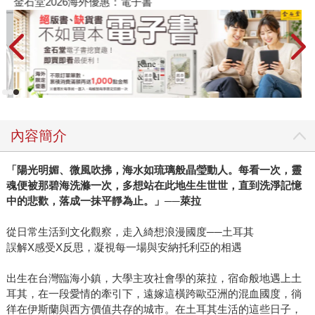
金石堂2026海外優惠：電子書
內容簡介
「陽光明媚、微風吹拂，海水如琉璃般晶瑩動人。每看一次，靈
魂便被那碧海洗滌一次，多想站在此地生生世世，直到洗淨記憶
中的悲歡，落成一抹平靜為止。」
──
萊拉
從日常生活到文化觀察，走入綺想浪漫國度──土耳其
誤解X感受X反思，凝視每一場與安納托利亞的相遇
出生在台灣臨海小鎮，大學主攻社會學的萊拉，宿命般地遇上土
耳其，在一段愛情的牽引下，遠嫁這橫跨歐亞洲的混血國度，徜
徉在伊斯蘭與西方價值共存的城市。在土耳其生活的這些日子，