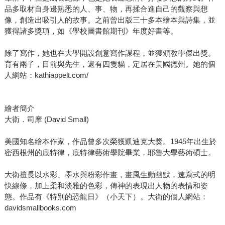
品多取材自身邊熟悉的人、事、物，再揉合進自己的觀察與想
像，創造出吸引人的故事。之前曾出版三十多本繪本與詩集，並
獲得諸多獎項，如《學校圖書館期刊》年度好書等。
除了寫作，她也在大學開設創意寫作課程，並獲頒教學傑出獎。
育有兩子，目前與先生，還有四隻貓，定居在美國德州。她的個
人網站：kathiappelt.com/
繪者簡介
大衛．司摩 (David Small)
美國知名繪本作家，作品曾多次榮獲凱迪克大獎。1945年出生於
密西根州的底特律，底特律藝術學院畢業，耶魯大學藝術碩士。
大衛擅長以水彩、墨水與粉彩作畫，畫風生動幽默，速寫式的明
快線條，加上柔和淡雅的色彩，傳神的表現出人物的表情和姿
態。作品有《特別的恐龍日》（小天下）。大衛的個人網站：
davidsmallbooks.com