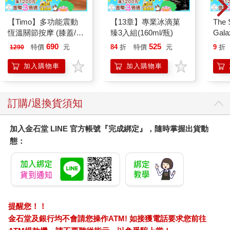
【Timo】多功能震動
【13章】專業冰滴菓
The 
恆溫關節按摩 (膝蓋/
臻3入組(160ml/瓶)
Gala
肩/手肘通用) 無線充電
Peac
690
525
特價
元
84
折
特價
元
9
折
1290
加熱護膝 智能震動護
Surpri
膝熱敷 【單入組】
Mari
加入購物車
加入購物車
Stor
訂購/退換貨須知
加入金石堂 LINE 官方帳號『完成綁定』，隨時掌握出貨動
態：
提醒您！！
金石堂及銀行均不會請您操作ATM! 如接獲電話要求您前往