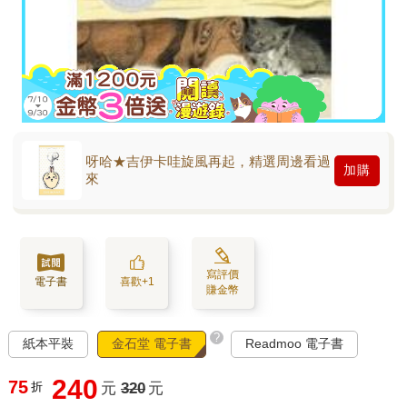
呀哈★吉伊卡哇旋風再起，精選周邊看過
加購
來
寫評價
電子書
喜歡+1
賺金幣
?
紙本平裝
金石堂 電子書
Readmoo 電子書
240
75
折
元
320
元