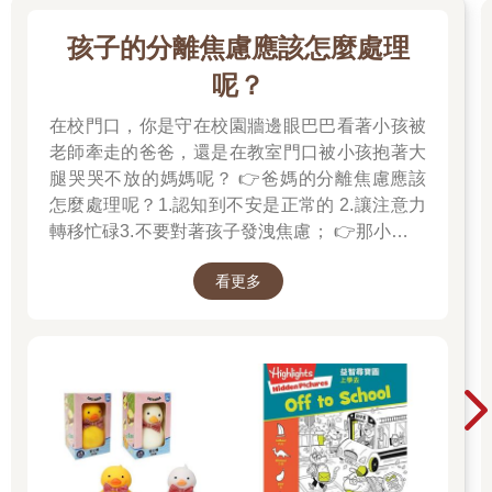
孩子的分離焦慮應該怎麼處理
呢？
在校門口，你是守在校園牆邊眼巴巴看著小孩被
老師牽走的爸爸，還是在教室門口被小孩抱著大
腿哭哭不放的媽媽呢？ 👉爸媽的分離焦慮應該
怎麼處理呢？1.認知到不安是正常的 2.讓注意力
轉移忙碌3.不要對著孩子發洩焦慮； 👉那小朋友
該如何適應過渡期呢？1.可給予適當的安撫玩具
看更多
也許是熟悉的玩偶增加安全感 2.與孩子分開時請
好好堅定道別不可哄騙,並保證會回到身邊3.準時
守約的接回孩子 好好的渡這個時期，爸爸媽媽和
孩子一起迎接成長的過程！真是太好了！ 🎉金石
堂開學季！爸媽好輕鬆教你一站購足！文具、書
包、書套參展品全面5折起！👉文具滿777送80
元電子禮券 👉全站商品滿1200回饋4%金幣