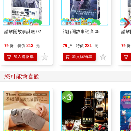
請解開故事謎底 02
請解開故事謎底 05
請解
213
221
79
折
特價
元
79
折
特價
元
79
折
加入購物車
加入購物車
您可能會喜歡