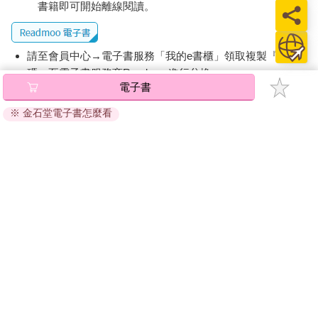
書籍即可開始離線閱讀。
請至會員中心→電子書服務「我的e書櫃」領取複製『兌換
碼』至電子書服務商Readmoo進行兌換。
電子書
退換貨須知：
※ 金石堂電子書怎麼看
因版權保護，您在金石堂所購買的電子書僅能以金石堂專屬
的閱讀軟體開啟閱讀，無法以其他閱讀器或直接下載檔案。
依據「消費者保護法」第19條及行政院消費者保護處公告之
「通訊交易解除權合理例外情事適用準則」，非以有形媒介
提供之數位內容或一經提供即為完成之線上服務，經消費者
事先同意始提供。（如：電子書、電子雜誌、下載版軟體、
虛擬商品…等），
不受「網購服務需提供七日鑑賞期」的限
制
。為維護您的權益，建議您先使用「試閱」功能後再付款
購買。