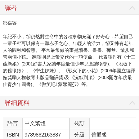
譯者
鄒嘉容
年紀不小，卻仍然對生命中的各種事物充滿了好奇心，希望自己
一輩子都可以保有一顆赤子之心、年輕人的活力，卻又擁有老年
人的圓融和智慧。 平常最常做的事是讀書、畫畫、彈琴、散步和
管兩個小孩。 翻譯則是上帝交代的一項使命。 代表譯作有《十三
歲新娘》(2001好書大家讀年度最佳少年兒童讀物獎)、《地板下
的舊懷錶》、《孿生姊妹》、《戰火下的小花》(2006年國立編譯
館獎勵人權教育出版品翻譯獎)及《沉默到頂》(2003開卷年度最
佳青少年圖書)、《微笑吧! 蒙娜麗莎》等。
詳細資料
語言
中文繁體
裝訂
ISBN
9789862163887
分級
普通級