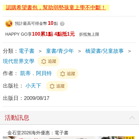
認購希望書包，幫助弱勢孩童上學不中斷！
10
預計最高可得金幣
點
?
100累1點 4點抵1元
HAPPY GO享
折抵無上限
分類：
電子書
＞
童書/青少年
＞
橋梁書/兒童故事
＞
現代世界文學
追蹤
作者：
凱蒂．阿貝特
追蹤
出版社：
小天下
追蹤
出版日：
2009/08/17
活動訊息
金石堂2026海外優惠：電子書