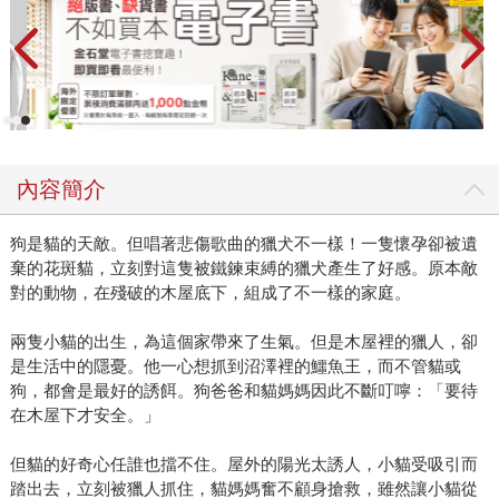
內容簡介
狗是貓的天敵。但唱著悲傷歌曲的獵犬不一樣！一隻懷孕卻被遺
棄的花斑貓，立刻對這隻被鐵鍊束縛的獵犬產生了好感。原本敵
對的動物，在殘破的木屋底下，組成了不一樣的家庭。
兩隻小貓的出生，為這個家帶來了生氣。但是木屋裡的獵人，卻
是生活中的隱憂。他一心想抓到沼澤裡的鱷魚王，而不管貓或
狗，都會是最好的誘餌。狗爸爸和貓媽媽因此不斷叮嚀：「要待
在木屋下才安全。」
但貓的好奇心任誰也擋不住。屋外的陽光太誘人，小貓受吸引而
踏出去，立刻被獵人抓住，貓媽媽奮不顧身搶救，雖然讓小貓從