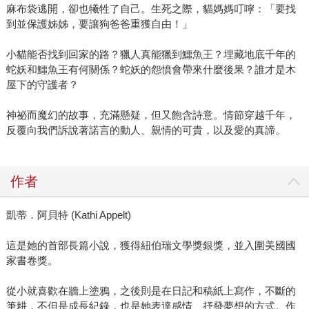
麻布袋逃開，卻也犧牲了自己。生死之際，貓媽媽叮嚀：「要找
到並保護姊姊，要讓狗爸爸重獲自由！」
小貓能否找到回家的路？獵人真能獵到鱷魚王？埋藏地底千年的
蛇妖和鱷魚王有何關係？蛇妖的怨憤會帶來什麼後果？誰才是木
屋下的守護者？
神祕而魔幻的故事，充滿懸疑，但又飽含詩意。情節穿越千年，
反覆向我們訴說著諾言的動人、親情的可貴，以及愛的真諦。
作者
凱蒂．阿貝特 (Kathi Appelt)
這是她的首部長篇小說，獲得紐伯瑞文學獎銀獎，並入圍美國國
家書卷獎。
從小就喜歡在牆上塗鴉，之後則是在日記和稿紙上寫作，不斷的
筆耕，不但是成長紀錄，也是她表達感情、抒發夢想的方式。作