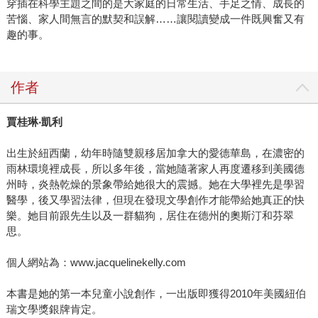
穿插在科學主題之間的是大家庭的日常生活、手足之情、成長的
苦惱、家人間無言的默契和誤解……讓閱讀變成一件既興奮又有
趣的事。
作者
賈桂琳‧凱利
出生於紐西蘭，幼年時隨雙親移居加拿大的愛德華島，在濃密的
雨林環境裡成長，所以多年後，當她隨著家人再度遷移到美國德
州時，炎熱乾燥的景象帶給她很大的震撼。她在大學裡先是學習
醫學，後又學習法律，但現在發現文學創作才能帶給她真正的快
樂。她目前跟先生以及一群貓狗，居住在德州的奧斯汀和芬翠
思。
個人網站為：www.jacquelinekelly.com
本書是她的第一本兒童小說創作，一出版即獲得2010年美國紐伯
瑞文學獎銀牌肯定。