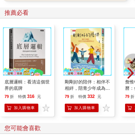
推薦必看
底層邏輯：看清這個世
剛剛好的陪伴：相伴不
詹惟
界的底牌
相絆，陪青少年成為想
曆：
要的自己
運、
316
332
79
折
特價
元
79
折
特價
元
79
折
來！
錢五
加入購物車
加入購物車
您可能會喜歡