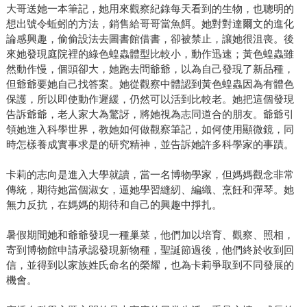
大哥送她一本筆記，她用來觀察紀錄每天看到的生物，也聰明的
想出號令蚯蚓的方法，銷售給哥哥當魚餌。她對對達爾文的進化
論感興趣，偷偷設法去圖書館借書，卻被禁止，讓她很沮喪。後
來她發現庭院裡的綠色蝗蟲體型比較小，動作迅速；黃色蝗蟲雖
然動作慢，個頭卻大，她跑去問爺爺，以為自己發現了新品種，
但爺爺要她自己找答案。她從觀察中體認到黃色蝗蟲因為有體色
保護，所以即使動作遲緩，仍然可以活到比較老。她把這個發現
告訴爺爺，老人家大為驚訝，將她視為志同道合的朋友。爺爺引
領她進入科學世界，教她如何做觀察筆記，如何使用顯微鏡，同
時怎樣養成實事求是的研究精神，並告訴她許多科學家的事蹟。
卡莉的志向是進入大學就讀，當一名博物學家，但媽媽觀念非常
傳統，期待她當個淑女，逼她學習縫紉、編織、烹飪和彈琴。她
無力反抗，在媽媽的期待和自己的興趣中掙扎。
暑假期間她和爺爺發現一種巢菜，他們加以培育、觀察、照相，
寄到博物館申請承認發現新物種，聖誕節過後，他們終於收到回
信，並得到以家族姓氏命名的榮耀，也為卡莉爭取到不同發展的
機會。