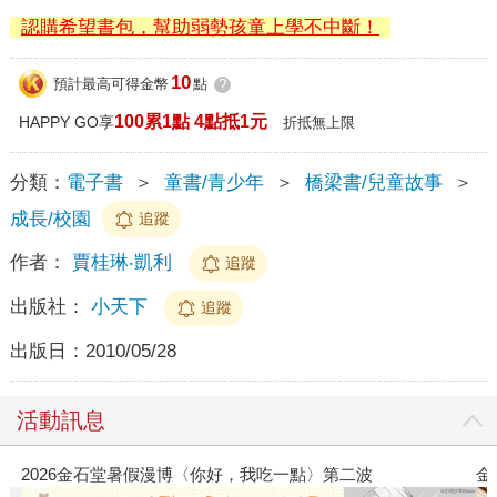
認購希望書包，幫助弱勢孩童上學不中斷！
10
預計最高可得金幣
點
?
100累1點 4點抵1元
HAPPY GO享
折抵無上限
分類：
電子書
＞
童書/青少年
＞
橋梁書/兒童故事
＞
成長/校園
追蹤
作者：
賈桂琳‧凱利
追蹤
出版社：
小天下
追蹤
出版日：
2010/05/28
活動訊息
波
金石堂2026海外優惠：電子書