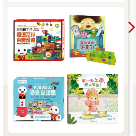
守約的接回孩子 好好的渡這個時期，爸爸媽媽和
孩子一起迎接成長的過程！真是太好了！ 🎉金石
堂開學季！爸媽好輕鬆教你一站購足！文具、書
包、書套參展品全面5折起！👉文具滿777送80
元電子禮券 👉全站商品滿1200回饋4%金幣