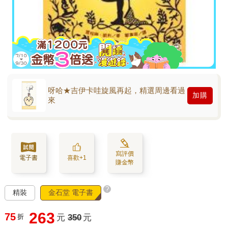
呀哈★吉伊卡哇旋風再起，精選周邊看過
加購
來
寫評價
電子書
喜歡+1
賺金幣
?
精裝
金石堂 電子書
263
75
折
元
350
元