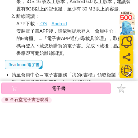
果， iOS 16 或以上版本，Android 6.0 以上版本，建議裝
置有6GB以上的記憶體，至少有 30 MB以上的容量。
離線閱讀：
APP下載：
iOS
Android
安裝電子書APP後，請依照提示登入「會員中心」→「我
的E書櫃」→「電子書APP通行碼/載具管理」，取得通行
碼再登入下載您所購買的電子書。完成下載後，點選任一
書籍即可開始離線閱讀。
請至會員中心→電子書服務「我的e書櫃」領取複製『兌換
碼』至電子書服務商Readmoo進行兌換。
電子書
退換貨須知：
※ 金石堂電子書怎麼看
因版權保護，您在金石堂所購買的電子書僅能以金石堂專屬
的閱讀軟體開啟閱讀，無法以其他閱讀器或直接下載檔案。
依據「消費者保護法」第19條及行政院消費者保護處公告之
「通訊交易解除權合理例外情事適用準則」，非以有形媒介
提供之數位內容或一經提供即為完成之線上服務，經消費者
事先同意始提供。（如：電子書、電子雜誌、下載版軟體、