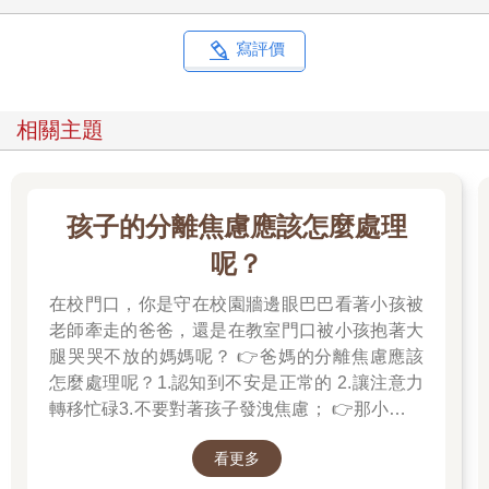
寫評價
相關主題
孩子的分離焦慮應該怎麼處理
呢？
在校門口，你是守在校園牆邊眼巴巴看著小孩被
老師牽走的爸爸，還是在教室門口被小孩抱著大
腿哭哭不放的媽媽呢？ 👉爸媽的分離焦慮應該
怎麼處理呢？1.認知到不安是正常的 2.讓注意力
轉移忙碌3.不要對著孩子發洩焦慮； 👉那小朋友
該如何適應過渡期呢？1.可給予適當的安撫玩具
看更多
也許是熟悉的玩偶增加安全感 2.與孩子分開時請
好好堅定道別不可哄騙,並保證會回到身邊3.準時