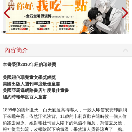
內容簡介
本書榮獲2010年紐伯瑞銀獎
美國紐伯瑞兒童文學獎銀獎
美國出版人週刊年度最佳童書
美國亞馬遜網路書店年度最佳童書
紐約時報年度百大童書
1899年的德州夏天，白天氣溫高得嚇人，一般人即使安安靜靜躺
下來睡午覺，依然汗流浹背。11歲的卡莉喜歡在這時候一個人偷
偷跑去游泳。她對報社刊登太陽下的氣溫不滿意，寫信去反應，
報社從善如流，改報陰影下的氣溫，果然讓人覺得涼爽了一點。