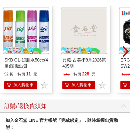
SKB GL-10膠水50cc(4
典藏-古美術8月2026第
ERG
版)隨機出貨
405期
SW2
泳心
11
228
92
折
特價
元
特價
元
240
1990
錶
加入購物車
加入購物車
訂購/退換貨須知
加入金石堂 LINE 官方帳號『完成綁定』，隨時掌握出貨動
態：