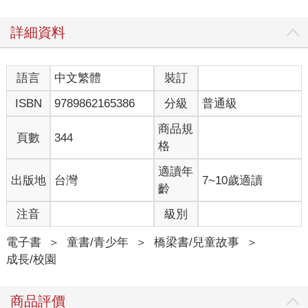
詳細資料
語言
中文繁體
裝訂
ISBN
9789862165386
分級
普通級
商品規
頁數
344
格
適讀年
出版地
台灣
7~10歲適讀
齡
注音
級別
電子書
＞
童書/青少年
＞
橋梁書/兒童故事
＞
成長/校園
商品評價