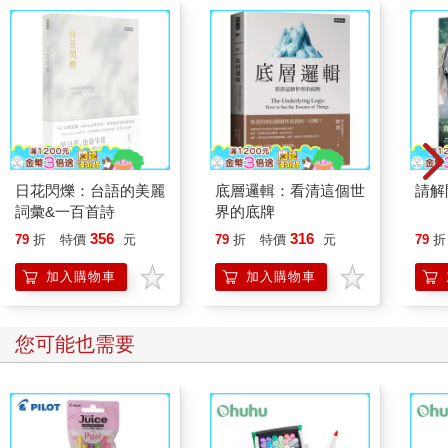
日花閃爍：台語的美麗
底層邏輯：看清這個世
請解
詞彙&一百首詩
界的底牌
356
316
79
折
特價
元
79
折
特價
元
79
折
加入購物車
加入購物車
您可能也需要