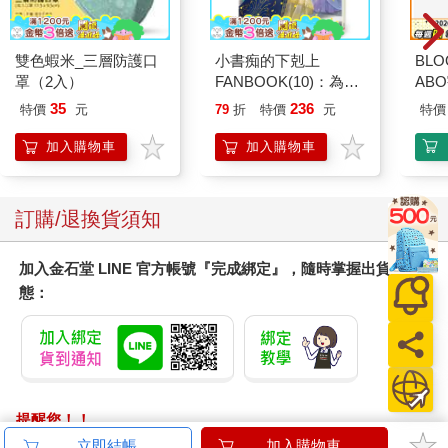
雙色蝦米_三層防護口
小書痴的下剋上
BLO
罩（2入）
FANBOOK(10)：為了
AB
成為圖書管理員不擇手
35
236
特價
元
79
折
特價
元
特價
段！
加入購物車
加入購物車
訂購/退換貨須知
加入金石堂 LINE 官方帳號『完成綁定』，隨時掌握出貨動
態：
提醒您！！
金石堂及銀行均不會請您操作ATM! 如接獲電話要求您前往
立即結帳
加入購物車