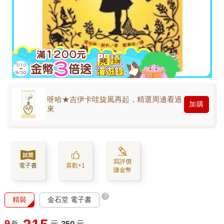
呀哈★吉伊卡哇旋風再起，精選周邊看過
加購
來
寫評價
電子書
喜歡+1
賺金幣
?
精裝
金石堂 電子書
9
折