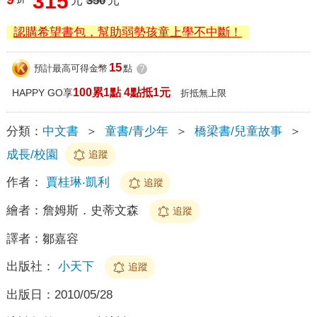
315
元
350
元
認購希望書包，幫助弱勢孩童上學不中斷！
15
預計最高可得金幣
點
?
100累1點 4點抵1元
HAPPY GO享
折抵無上限
分類：
中文書
＞
童書/青少年
＞
橋梁書/兒童故事
＞
成長/校園
追蹤
作者：
賈桂琳‧凱利
追蹤
繪者：
詹姆斯．史蒂文森
追蹤
譯者：
鄒嘉容
出版社：
小天下
追蹤
出版日：
2010/05/28