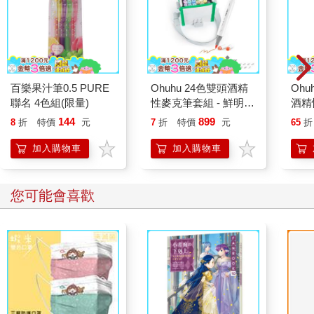
百樂果汁筆0.5 PURE
Ohuhu 24色雙頭酒精
Ohu
聯名 4色組(限量)
性麥克筆套組 - 鮮明色
酒精
系
144
899
8
折
特價
元
7
折
特價
元
65
折
加入購物車
加入購物車
您可能會喜歡