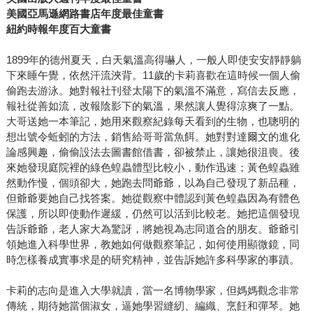
美國亞馬遜網路書店年度最佳童書
紐約時報年度百大童書
1899年的德州夏天，白天氣溫高得嚇人，一般人即使安安靜靜躺
下來睡午覺，依然汗流浹背。11歲的卡莉喜歡在這時候一個人偷
偷跑去游泳。她對報社刊登太陽下的氣溫不滿意，寫信去反應，
報社從善如流，改報陰影下的氣溫，果然讓人覺得涼爽了一點。
大哥送她一本筆記，她用來觀察紀錄每天看到的生物，也聰明的
想出號令蚯蚓的方法，銷售給哥哥當魚餌。她對對達爾文的進化
論感興趣，偷偷設法去圖書館借書，卻被禁止，讓她很沮喪。後
來她發現庭院裡的綠色蝗蟲體型比較小，動作迅速；黃色蝗蟲雖
然動作慢，個頭卻大，她跑去問爺爺，以為自己發現了新品種，
但爺爺要她自己找答案。她從觀察中體認到黃色蝗蟲因為有體色
保護，所以即使動作遲緩，仍然可以活到比較老。她把這個發現
告訴爺爺，老人家大為驚訝，將她視為志同道合的朋友。爺爺引
領她進入科學世界，教她如何做觀察筆記，如何使用顯微鏡，同
時怎樣養成實事求是的研究精神，並告訴她許多科學家的事蹟。
卡莉的志向是進入大學就讀，當一名博物學家，但媽媽觀念非常
傳統，期待她當個淑女，逼她學習縫紉、編織、烹飪和彈琴。她