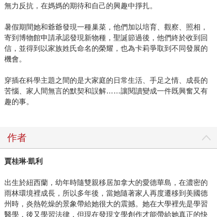
無力反抗，在媽媽的期待和自己的興趣中掙扎。
暑假期間她和爺爺發現一種巢菜，他們加以培育、觀察、照相，
寄到博物館申請承認發現新物種，聖誕節過後，他們終於收到回
信，並得到以家族姓氏命名的榮耀，也為卡莉爭取到不同發展的
機會。
穿插在科學主題之間的是大家庭的日常生活、手足之情、成長的
苦惱、家人間無言的默契和誤解……讓閱讀變成一件既興奮又有
趣的事。
作者
賈桂琳‧凱利
出生於紐西蘭，幼年時隨雙親移居加拿大的愛德華島，在濃密的
雨林環境裡成長，所以多年後，當她隨著家人再度遷移到美國德
州時，炎熱乾燥的景象帶給她很大的震撼。她在大學裡先是學習
醫學，後又學習法律，但現在發現文學創作才能帶給她真正的快