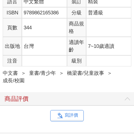
語言
中文繁體
裝訂
精裝
ISBN
9789862165386
分級
普通級
商品規
頁數
344
格
適讀年
出版地
台灣
7~10歲適讀
齡
注音
級別
中文書
＞
童書/青少年
＞
橋梁書/兒童故事
＞
成長/校園
商品評價
寫評價