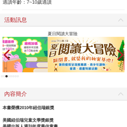
適讀年齡：
7~10歲適讀
活動訊息
夏日閱讀大冒險
飢
內容簡介
本書榮獲2010年紐伯瑞銀獎
美國紐伯瑞兒童文學獎銀獎
美國出版人週刊年度最佳童書