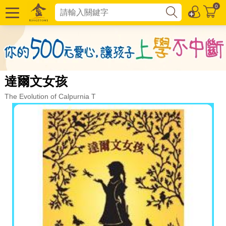
0
達爾文女孩
The Evolution of Calpurnia T