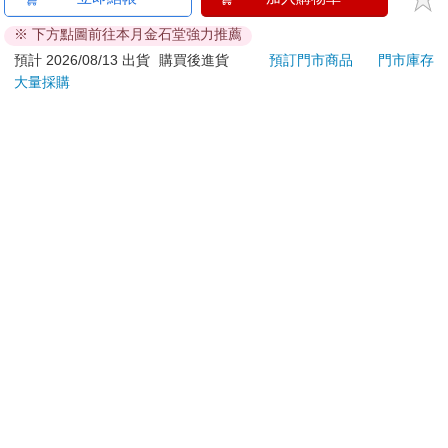
ATM提款機，請不要聽從指示，以免受騙上當！
※ 下方點圖前往本月金石堂強力推薦
退換貨須知：
預計 2026/08/13 出貨
購買後進貨
預訂門市商品
門市庫存
大量採購
**提醒您，鑑賞期不等於試用期，退回商品須為全新狀態**
依據「消費者保護法」第19條及行政院消費者保護處公告之
「通訊交易解除權合理例外情事適用準則」，以下商品購買
後，除商品本身有瑕疵外，將不提供7天的猶豫期：
易於腐敗、保存期限較短或解約時即將逾期。（如：生
鮮食品）
依消費者要求所為之客製化給付。（客製化商品）
報紙、期刊或雜誌。（含MOOK、外文雜誌）
經消費者拆封之影音商品或電腦軟體。
非以有形媒介提供之數位內容或一經提供即為完成之線
上服務，經消費者事先同意始提供。（如：電子書、電
子雜誌、下載版軟體、虛擬商品…等）
已拆封之個人衛生用品。（如：內衣褲、刮鬍刀、除毛
刀…等）
若非上列種類商品，均享有到貨7天的猶豫期（含例假
日）。