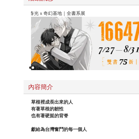
春光ｘ奇幻基地｜全書系展
內容簡介
草根裡成長出來的人
有著草根的韌性
也有著硬挺的背脊
獻給為台灣奮鬥的每一個人