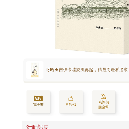
呀哈★吉伊卡哇旋風再起，精選周邊看過來
寫評價
電子書
喜歡+1
賺金幣
活動訊息