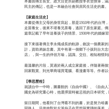
本書由傳主長女、政大台史所副教授李衣雲撰筆，涵
民主的傳記，也是一本融合社會與庶民生活史的書。
【家庭生活史】
本書從傳主父母的身世寫起，那是1910年代的台
走當養女，後來不堪養兄荼毒，逃回了原生家庭。傳
篇章記載了早年送養孩子的情景、1930年代的婚嫁
接下來循著傳主李永熾成長的軌跡，敘說一個農家的
計，資助弟妹念書。其中有著一個鄉下小孩到台大念
店」，與一生的伴侶方瑜，認識、交往、相知相惜到
最溫馨的片段，莫過於兩人成立家庭後，伴隨著兩個
回家觀賞、到光華商場買電腦、看漫畫等等。作者以
【學思歷程】
就讀台中一中時，圖書館的《自由中國》、《自由人
國史為研究重心時，他選擇當時被忌視的日本研究，
留日期間，他看到了台灣看不到的書，於是努力啃書
同路人，這使他對於左派份子在思想與實踐的落差，