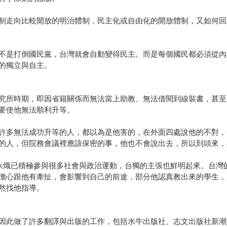
制走向比較開放的明治體制，民主化或自由化的開放體制，又如何回
不是打倒國民黨，台灣就會自動變得民主。而是每個國民都必須從內
的獨立與自主。
究所時期，即因省籍關係而無法當上助教、無法借閱到線裝書，甚至
要使他無法順利升等。
許多無法成功升等的人，都以為是他害的，在外面四處說他的不對，
的人，但院務會議裡應該保密的事，他也不會說出去，所以到頭來，
永熾已積極參與很多社會與政治運動，台獨的主張也鮮明起來。台灣
擔心跟他有牽扯，會影響到自己的前途，部分他認真教出來的學生，
然找他指導。
因此做了許多翻譯與出版的工作，包括水牛出版社、志文出版社新潮