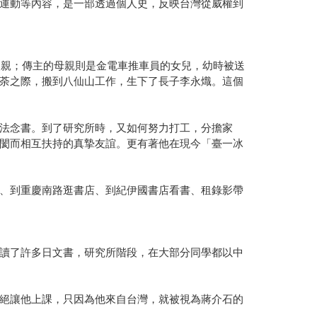
運動等內容，是一部透過個人史，反映台灣從威權到
父親；傳主的母親則是金電車推車員的女兒，幼時被送
荼之際，搬到八仙山工作，生下了長子李永熾。這個
法念書。到了研究所時，又如何努力打工，分擔家
閡而相互扶持的真摯友誼。更有著他在現今「臺一冰
、到重慶南路逛書店、到紀伊國書店看書、租錄影帶
讀了許多日文書，研究所階段，在大部分同學都以中
絕讓他上課，只因為他來自台灣，就被視為蔣介石的