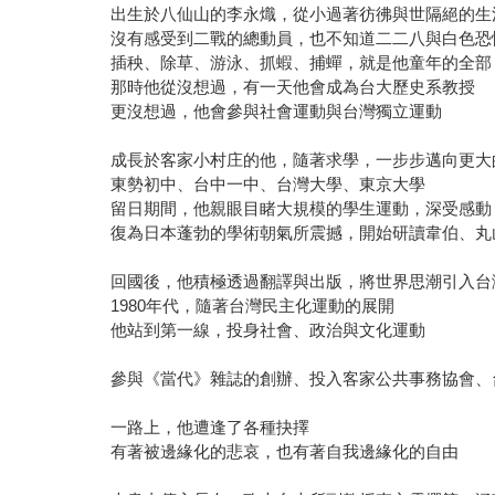
出生於八仙山的李永熾，從小過著彷彿與世隔絕的生
沒有感受到二戰的總動員，也不知道二二八與白色恐
插秧、除草、游泳、抓蝦、捕蟬，就是他童年的全部
那時他從沒想過，有一天他會成為台大歷史系教授
更沒想過，他會參與社會運動與台灣獨立運動
成長於客家小村庄的他，隨著求學，一步步邁向更大
東勢初中、台中一中、台灣大學、東京大學
留日期間，他親眼目睹大規模的學生運動，深受感動
復為日本蓬勃的學術朝氣所震撼，開始研讀韋伯、丸
回國後，他積極透過翻譯與出版，將世界思潮引入台
1980年代，隨著台灣民主化運動的展開
他站到第一線，投身社會、政治與文化運動
參與《當代》雜誌的創辦、投入客家公共事務協會、
一路上，他遭逢了各種抉擇
有著被邊緣化的悲哀，也有著自我邊緣化的自由