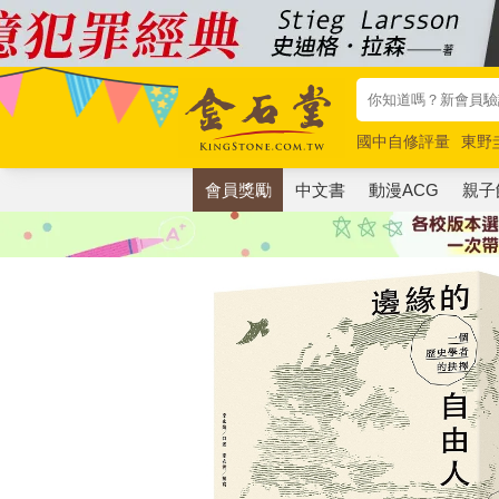
國中自修評量
東野
唯紅花綻放
奧德賽
會員獎勵
中文書
動漫ACG
親子