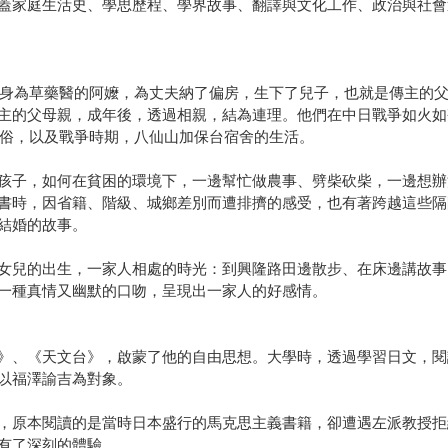
蓋家庭生活史、學思歷程、學界故事、翻譯與文化工作、政治與社會
灣，身為草藥醫的阿嬤，為丈夫納了偏房，生下了兒子，也就是傳主的
主的父母親，成年後，透過相親，結為連理。他們在中日戰爭如火如
習俗，以及戰爭時期，八仙山加保台宿舍的生活。
孩子，如何在貧困的環境下，一邊幫忙做農事、劈柴砍柴，一邊想辦
書時，因省籍、階級、城鄉差別而遭排擠的感受，也有著跨越這些隔
結婚的故事。
女兒的出生，一家人相處的時光：到興隆路田邊散步、在床邊講故事
一種真情又幽默的口吻，呈現出一家人的好感情。
》、《天文台》，啟蒙了他的自由思想。大學時，透過學習日文，閱
以福澤諭吉為對象。
，原本閱讀的是當時日本盛行的馬克思主義書籍，卻遭遇左派教授拒
有了深刻的體驗。