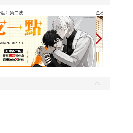
吃一點〉第二波
金石堂2026海