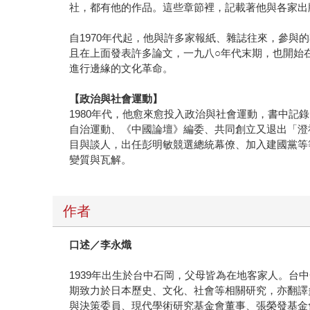
社，都有他的作品。這些章節裡，記載著他與各家出
自1970年代起，他與許多家報紙、雜誌往來，參
且在上面發表許多論文，一九八○年代末期，也開始
進行邊緣的文化革命。
【政治與社會運動】
1980年代，他愈來愈投入政治與社會運動，書中
自治運動、《中國論壇》編委、共同創立又退出「澄
目與談人，出任彭明敏競選總統幕僚、加入建國黨等
變質與瓦解。
作者
口述／李永熾
1939年出生於台中石岡，父母皆為在地客家人。台
期致力於日本歷史、文化、社會等相關研究，亦翻譯
與決策委員、現代學術研究基金會董事、張榮發基金