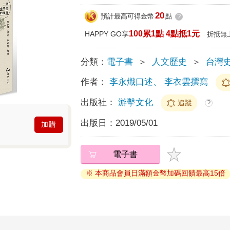
20
預計最高可得金幣
點
?
100累1點 4點抵1元
HAPPY GO享
折抵無
分類：
電子書
＞
人文歷史
＞
台灣
作者：
李永熾口述、 李衣雲撰寫
出版社：
游擊文化
追蹤
?
出版日：
2019/05/01
加購
電子書
※ 本商品會員日滿額金幣加碼回饋最高15倍