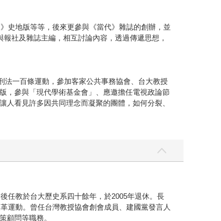
報》史地版等等，後來更參與《當代》雜誌的創辦，並
與報社及雜誌主編，相互討論內容，透過傳遞思想，
除刑法一百條運動，參加客家公共事務協會、台大教授
版，參與「現代學術基金會」、應邀擔任電視政論節
讓人看見許多因共同理念而凝聚的團體，如何分裂、
後任教於台大歷史系四十餘年，於2005年退休。長
改革運動。曾任台灣教授協會創會成員、建國黨發言人
策顧問等職務。