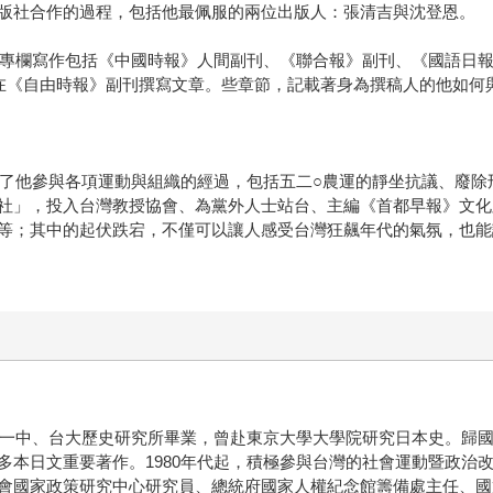
版社合作的過程，包括他最佩服的兩位出版人：張清吉與沈登恩。
與的專欄寫作包括《中國時報》人間副刊、《聯合報》副刊、《國語日
在《自由時報》副刊撰寫文章。些章節，記載著身為撰稿人的他如何
記錄了他參與各項運動與組織的經過，包括五二○農運的靜坐抗議、廢
社」，投入台灣教授協會、為黨外人士站台、主編《首都早報》文化
等；其中的起伏跌宕，不僅可以讓人感受台灣狂飆年代的氣氛，也能
中一中、台大歷史研究所畢業，曾赴東京大學大學院研究日本史。歸國
多本日文重要著作。1980年代起，積極參與台灣的社會運動暨政治
會國家政策研究中心研究員、總統府國家人權紀念館籌備處主任、國