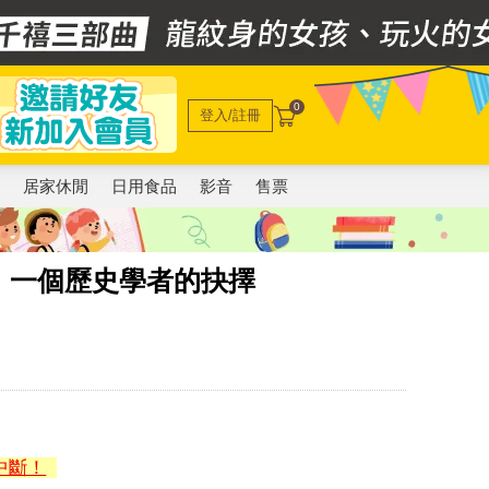
0
登入/註冊
電
居家休閒
日用食品
影音
售票
：一個歷史學者的抉擇
中斷！