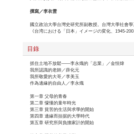
撰寫／李衣雲
國立政治大學台灣史研究所副教授。台灣大學社會學
《台湾における「日本」イメージの変化、1945-2
目錄
抓住土地不放鬆——李永熾的「志業」／金恒煒
我所認識的老師／薛化元
我所敬愛的大哥／李美玉
作為邊緣的自由人／李永熾
第一章 父母的青春
第二章 懞懂的童年時光
第三章 貧苦的生活與求學的開始
第四章 邊緣而拮据的大學時代
第五章 研究所與負擔家計的開始