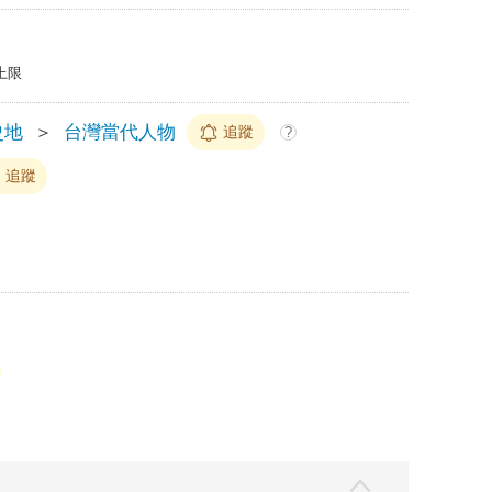
上限
史地
＞
台灣當代人物
追蹤
?
追蹤