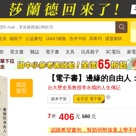
圭吾
楊双子
公益書包
16647續集
吉伊卡哇
高希均
通靈藥師
路邊攤新作
馬斯克
玩具總動員5
超慢跑
館
英文書
雜誌
電子書
文具
玩具親子
3C電玩
家
【電子書】邊緣的自由人
固定
台大歷史系教授李永熾的人生傳記
版型
?
紙本平裝
金石堂 電子書
406
7
折
元
580
元
認購希望書包，幫助弱勢孩童上學不