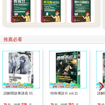
推薦必看
請解開故事謎底 01
特殊傳說Ⅲ vol.11
請解
229
253
79
折
特價
元
79
折
特價
元
79
折