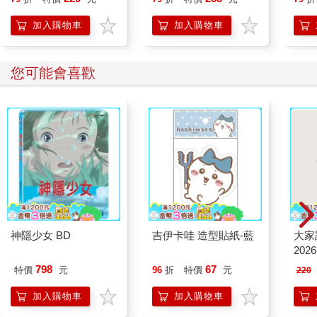
加入購物車
加入購物車
您可能會喜歡
神隱少女 BD
吉伊卡哇 造型貼紙-藍
大家
202
798
67
特價
元
96
折
特價
元
220
加入購物車
加入購物車