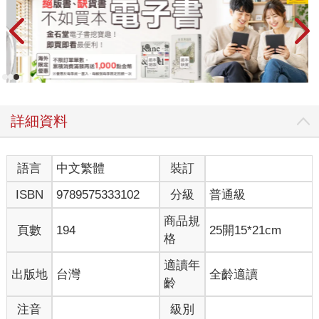
詳細資料
語言
中文繁體
裝訂
ISBN
9789575333102
分級
普通級
商品規
頁數
194
25開15*21cm
格
適讀年
出版地
台灣
全齡適讀
齡
注音
級別