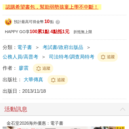
認購希望書包，幫助弱勢孩童上學不中斷！
10
預計最高可得金幣
點
?
100累1點 4點抵1元
HAPPY GO享
折抵無上限
分類：
電子書
＞
考試書/政府出版品
＞
公務人員/高普考
＞
司法特考/調查局特考
追蹤
作者：
廖震
追蹤
出版社：
大華傳真
追蹤
出版日：
2013/11/18
活動訊息
金石堂2026海外優惠：電子書