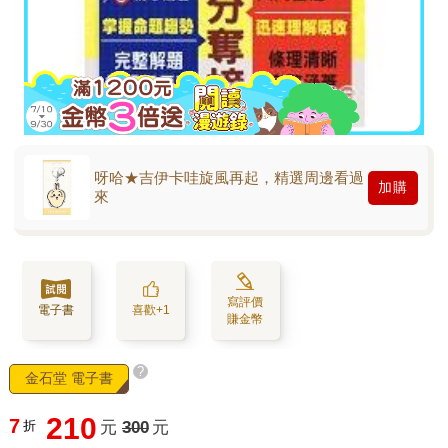
呀哈★吉伊卡哇旋風再起，精選周邊看過
加購
來
寫評價
電子書
喜歡+1
賺金幣
?
金石堂 電子書
210
7
折
元
300
元