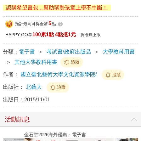
認購希望書包，幫助弱勢孩童上學不中斷！
5
預計最高可得金幣
點
?
100累1點 4點抵1元
HAPPY GO享
折抵無上限
分類：
電子書
＞
考試書/政府出版品
＞
大學教科用書
＞
其他大學教科用書
追蹤
作者：
國立臺北藝術大學文化資源學院/
追蹤
出版社：
北藝大
追蹤
出版日：
2015/11/01
活動訊息
金石堂2026海外優惠：電子書