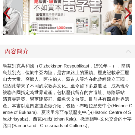
內容簡介
烏茲別克共和國（O'zbekiston Respublikasi，1991年－），簡稱
烏茲別克，位於中亞內陸，是古絲路上的重鎮。歷史記載著亞歷
山大大帝、突厥人、阿拉伯人、蒙古人等均在此曾經建立王國，
也因此帶來了不同的宗教與文化。至今留下多處遺址，成為現今
被聯合國指定為世界遺產，包括歷代留存的古遺址、絲路驛站、
清真寺建築、聚落建築群、氣象天文台等。目前共有四處世界遺
產。本書以這四處遺產做介紹，包括：布哈拉歷史中心(Historic C
entre of Bukhara)、夏喀里希亞布茲歷史中心(Historic Centre of S
hakhrisyabz)、西瓦內城(Itchan Kala)、撒馬爾罕-文化交會的十字
路口(Samarkand - Crossroads of Cultures)。