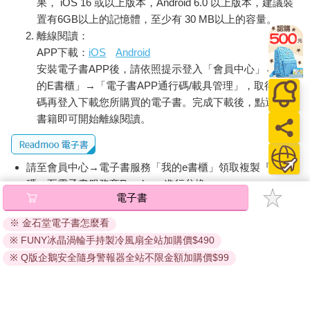
果， iOS 16 或以上版本，Android 6.0 以上版本，建議裝
置有6GB以上的記憶體，至少有 30 MB以上的容量。
離線閱讀：
APP下載：
iOS
Android
安裝電子書APP後，請依照提示登入「會員中心」→「我
的E書櫃」→「電子書APP通行碼/載具管理」，取得通行
碼再登入下載您所購買的電子書。完成下載後，點選任一
書籍即可開始離線閱讀。
請至會員中心→電子書服務「我的e書櫃」領取複製『兌換
碼』至電子書服務商Readmoo進行兌換。
電子書
退換貨須知：
※ 金石堂電子書怎麼看
因版權保護，您在金石堂所購買的電子書僅能以金石堂專屬
※ FUNY冰晶渦輪手持製冷風扇全站加購價$490
的閱讀軟體開啟閱讀，無法以其他閱讀器或直接下載檔案。
依據「消費者保護法」第19條及行政院消費者保護處公告之
※ Q版企鵝安全隨身警報器全站不限金額加購價$99
「通訊交易解除權合理例外情事適用準則」，非以有形媒介
提供之數位內容或一經提供即為完成之線上服務，經消費者
事先同意始提供。（如：電子書、電子雜誌、下載版軟體、