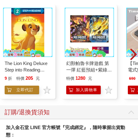
The Lion King Deluxe
幻獸帕魯卡牌遊戲 第
【T
Step into Reading
一彈 紅藍預組+紫綠預
電式
(Disney The Lion King)
組 Dawn of Palpagos
205
1280
9
折
特價
元
特價
元
690
日文版（各一）
立即代訂
加入購物車
訂購/退換貨須知
加入金石堂 LINE 官方帳號『完成綁定』，隨時掌握出貨動
態：