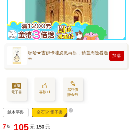
呀哈★吉伊卡哇旋風再起，精選周邊看過
加購
來
寫評價
電子書
喜歡+1
賺金幣
?
紙本平裝
金石堂 電子書
105
7
折
元
150
元