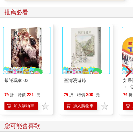
推薦必看
叛逆玩家 02
臺灣漫遊錄
如果
：《
喵》
221
300
79
折
特價
元
79
折
特價
元
79
折
【首
加入購物車
加入購物車
您可能會喜歡