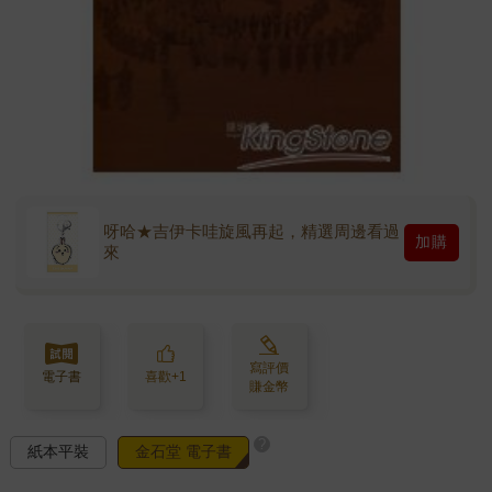
呀哈★吉伊卡哇旋風再起，精選周邊看過
加購
來
寫評價
電子書
喜歡+1
賺金幣
?
紙本平裝
金石堂 電子書