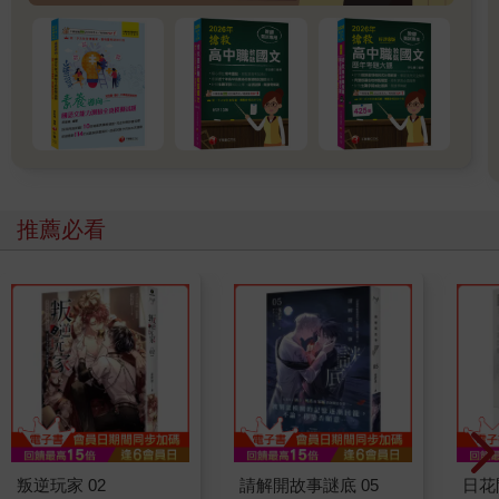
推薦必看
叛逆玩家 02
請解開故事謎底 05
日花