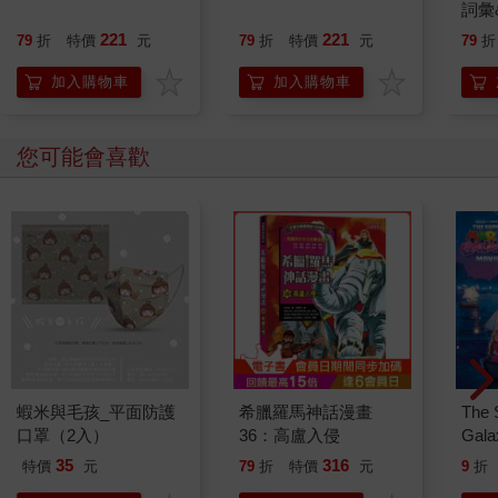
詞彙
221
221
79
折
特價
元
79
折
特價
元
79
折
加入購物車
加入購物車
您可能會喜歡
蝦米與毛孩_平面防護
希臘羅馬神話漫畫
The 
口罩（2入）
36：高盧入侵
Gala
Peac
35
316
特價
元
79
折
特價
元
9
折
Surpri