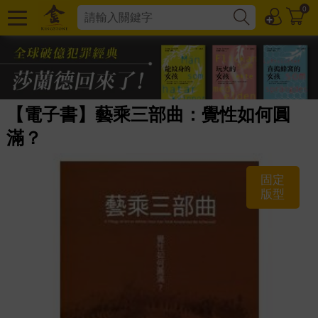
0
【電子書】藝乘三部曲：覺性如何圓
滿？
固定
版型