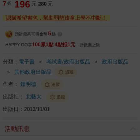
196
7
折
元
280
元
認購希望書包，幫助弱勢孩童上學不中斷！
5
預計最高可得金幣
點
?
100累1點 4點抵1元
HAPPY GO享
折抵無上限
分類：
電子書
＞
考試書/政府出版品
＞
政府出版品
＞
其他政府出版品
追蹤
作者：
鍾明德
追蹤
出版社：
北藝大
追蹤
出版日：
2013/11/01
活動訊息