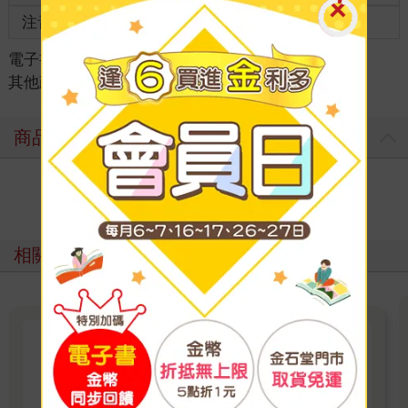
注音
級別
電子書
＞
考試書/政府出版品
＞
政府出版品
＞
其他政府出版品
商品評價
寫評價
相關主題
教師甄試招考書展
教師甄試招考書展 2026/3/20-5/20全面79折起