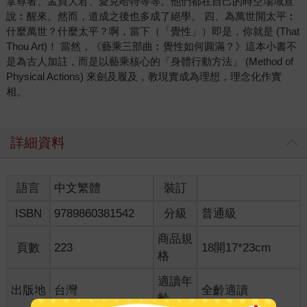
拿尊者、孟買大君、愛克哈特等等。他們都在自己的時空場域宣
說︰醒來。然而，道成之後也多成了絕學。 四、為萬世開太平︰
什麼萬世？什麼太平？啊，當下（「覺性」）即是，你就是 (That
Thou Art)！ 當然，《藝乘三部曲︰覺性如何圓滿？》這本小書不
是為古人加註，而是以藝乘核心的「身體行動方法」 (Method of
Physical Actions) 來劍及履及，教現實成為理想，理念化作實
相。
詳細資料
語言
中文繁體
裝訂
ISBN
9789860381542
分級
普通級
商品規
頁數
223
18開17*23cm
格
適讀年
出版地
台灣
全齡適讀
齡