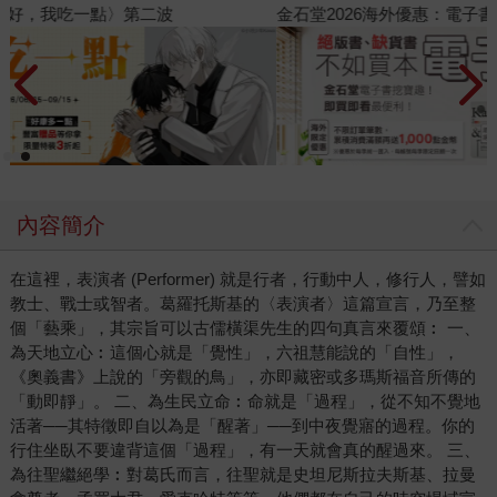
金石堂2026海外優惠：電子書
內容簡介
在這裡，表演者 (Performer) 就是行者，行動中人，修行人，譬如
教士、戰士或智者。葛羅托斯基的〈表演者〉這篇宣言，乃至整
個「藝乘」，其宗旨可以古儒橫渠先生的四句真言來覆頌︰ 一、
為天地立心︰這個心就是「覺性」，六祖慧能說的「自性」，
《奧義書》上說的「旁觀的鳥」，亦即藏密或多瑪斯福音所傳的
「動即靜」。 二、為生民立命︰命就是「過程」，從不知不覺地
活著──其特徵即自以為是「醒著」──到中夜覺寤的過程。你的
行住坐臥不要違背這個「過程」，有一天就會真的醒過來。 三、
為往聖繼絕學︰對葛氏而言，往聖就是史坦尼斯拉夫斯基、拉曼