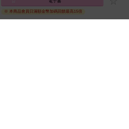
電子書
退換貨須知：
※ 本商品會員日滿額金幣加碼回饋最高15倍
因版權保護，您在金石堂所購買的電子書僅能以金石堂專屬
的閱讀軟體開啟閱讀，無法以其他閱讀器或直接下載檔案。
依據「消費者保護法」第19條及行政院消費者保護處公告之
「通訊交易解除權合理例外情事適用準則」，非以有形媒介
提供之數位內容或一經提供即為完成之線上服務，經消費者
事先同意始提供。（如：電子書、電子雜誌、下載版軟體、
虛擬商品…等），
不受「網購服務需提供七日鑑賞期」的限
制
。為維護您的權益，建議您先使用「試閱」功能後再付款
購買。