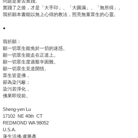
問題是要去實踐。
實踐了之後，才是「大手印」、「大圓滿」、「無所得」。
我祈願本書能以無上心得的教法，照亮無量眾生的心靈。
●
我祈願：
願一切眾生能免於一切的迷惑。
願一切眾生能走在正道上。
願一切眾生度過艱辛困難。
願一切眾生見道開悟。
眾生皆是佛，
卻為染污蔽；
染污若淨化，
佛果即現前。
Sheng-yen Lu
17102 NE 40th CT
REDMOND WA 98052
U.S.A.
蓮生活佛‧盧勝彥