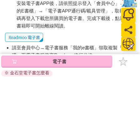
一無所有，正是現在的寫照。
安裝電子書APP後，請依照提示登入「會員中心」→「我
的E書櫃」→「電子書APP通行碼/載具管理」，取得通行
碼再登入下載您所購買的電子書。完成下載後，點選任一
書籍即可開始離線閱讀。
003 我的修行是「零」分
我三十歲結婚。
請至會員中心→電子書服務「我的e書櫃」領取複製『兌換
妻子的名字是「盧麗香」。
碼』至電子書服務商Readmoo進行兌換。
後來，我在四十三歲出家，依果賢大和尚剃度，妻子就成了侍
電子書
者。
退換貨須知：
有一偈：
※ 金石堂電子書怎麼看
因版權保護，您在金石堂所購買的電子書僅能以金石堂專屬
「夫妻本是同林鳥，大限到來各分飛。」
的閱讀軟體開啟閱讀，無法以其他閱讀器或直接下載檔案。
是的。
依據「消費者保護法」第19條及行政院消費者保護處公告之
盧勝彥飛自己的。
「通訊交易解除權合理例外情事適用準則」，非以有形媒介
盧麗香飛她自己的。
提供之數位內容或一經提供即為完成之線上服務，經消費者
我在這方面：
是「零」分。
事先同意始提供。（如：電子書、電子雜誌、下載版軟體、
虛擬商品…等），
不受「網購服務需提供七日鑑賞期」的限
●
制
。為維護您的權益，建議您先使用「試閱」功能後再付款
購買。
我有兒子，「盧佛奇」。