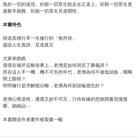
免於一切的迷惑。祈願一切眾生能走在正道上。祈願一切眾生度
過艱辛困難。祈願一切眾生見道開悟。
本書特色
得道高僧分享一生修行的「無所得」
盡說人生真諦、見道真言
大家來瞧瞧
僅僅在補牙這般俗事上，老僧是如何洞見了勝義諦？
而在這人手一機、機不可失的年代，老僧為何不做低頭族，獨獨
閉上眼睛？
明明修行是求解脫出離，老僧為何卻說輪迴也好？
老僧心懷湛然，通透又妙不可言，只待有緣的您掀開書頁慢慢
嚼、細細品⋯
本書贈送作者畫作複製畫一幅