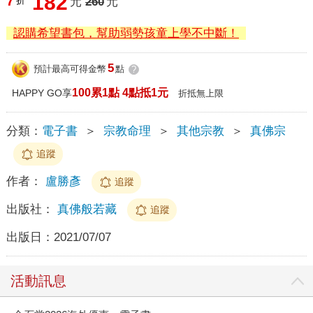
182
7
折
元
260
元
認購希望書包，幫助弱勢孩童上學不中斷！
5
預計最高可得金幣
點
?
100累1點 4點抵1元
HAPPY GO享
折抵無上限
分類：
電子書
＞
宗教命理
＞
其他宗教
＞
真佛宗
追蹤
作者：
盧勝彥
追蹤
出版社：
真佛般若藏
追蹤
出版日：
2021/07/07
活動訊息