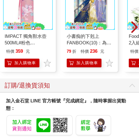
●
以前的我，只知道人不能呼吸，伸腿瞪眼，身子不能動。
這就是「死」。
現在的我。
IMPACT 獨角獸水壺
小書痴的下剋上
Foo
更明白「死」是什麼？
500ML#粉色
FANBOOK(10)：為了
2入
我告訴大家：
IM00B11PK
成為圖書管理員不擇手
359
236
特價
元
79
折
特價
元
特價
「我早就死了！」
段！
我是一位拖著「死屍」的「活死人」。
加入購物車
加入購物車
這是怎麼說？
因為我明白：
我非我。
訂購/退換貨須知
法非法。
事非事。
加入金石堂 LINE 官方帳號『完成綁定』，隨時掌握出貨動
我是幻身，法是幻法，事是幻事，我們在人間，全是幻人行幻
事。
態：
我見道之後，始知：
幻化人間。
●