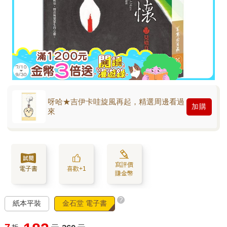
呀哈★吉伊卡哇旋風再起，精選周邊看過
加購
來
寫評價
電子書
喜歡+1
賺金幣
?
紙本平裝
金石堂 電子書