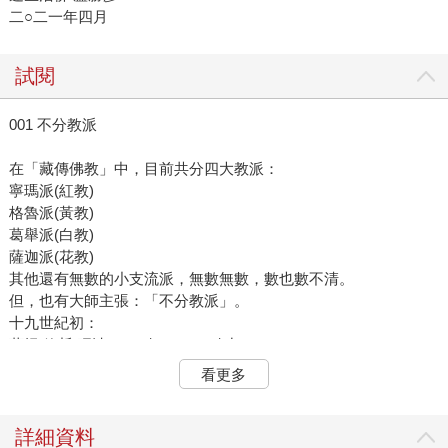
二○二一年四月
試閱
001 不分教派
在「藏傳佛教」中，目前共分四大教派：
寧瑪派(紅教)
格魯派(黃教)
葛舉派(白教)
薩迦派(花教)
其他還有無數的小支流派，無數無數，數也數不清。
但，也有大師主張：「不分教派」。
十九世紀初：
蔣揚‧欽哲‧旺波。(一八二○—一八九二)
蔣貢‧康楚。(一八一三—一八九九)
看更多
秋吉‧林巴。(一八二九—一八七○)
這三位大師都是主張「不分教派」的。
這叫「利美」(Ris Med)運動。
詳細資料