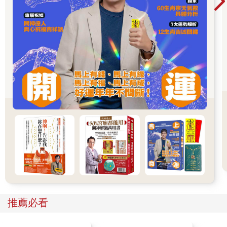
後再分「上座十部」、「大眾八部」史稱「枝末分裂」。
上座十部：
說一切有部、犢子部、法上部、賢冑部、正量部、密林山部、化
地部、法藏部、飲光部、經量部。
大眾八部：
一說部、說出世部、雞胤部、多聞部、說假部、制多山部、西山
住部、北山住部。
●
我告訴大家：
所謂「真佛宗」，就不是「真佛宗」，根本沒有「真佛宗」。
在我眼中，也沒有「蓮生活佛‧盧勝彥」。
這些，只是名詞。
暫時的象徵。(其實是沒有的)
推薦必看
002 我早已死了