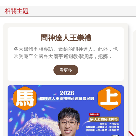
我學習密教時，皈依了四派師父：
相關主題
了鳴和尚(紅教)。
薩迦證空上師(花教)。
十六世大寶法王(白教)。
吐登達吉上師(黃教)。
問神達人王崇禮
因此證知：
我根本不分教派。
各大媒體爭相專訪、邀約的問神達人。此外，也
我說法時，經常會提及：
常受邀至全國各大廟宇巡迴教學演講，把擲筊、
孔子。
解籤詩、解夢的邏輯知識技巧，傳授給更多普羅
老子。
看更多
大眾和神職人員。
耶穌。
上帝。
穆聖。
佛陀。
我為什麼會這樣子說法？因為我已「見道」，見道是平等的。
●
佛滅後百餘年，佛教僧團分裂為「上座部」、「大眾部」。史稱
「根本分裂」。