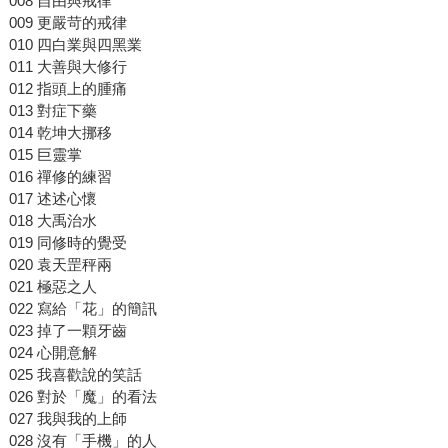
008 自由與戒律
009 更嚴苛的戒律
010 四白業與四黑業
011 大善與大修行
012 指頭上的腫痛
013 對症下藥
014 乾坤大挪移
015 巨靈掌
016 禪修的練習
017 述述心懷
018 大禹治水
019 同修時的覺受
020 袁天罡秤兩
021 極惡之人
022 寫給「花」的簡訊
023 掉了一顆牙齒
024 心開意解
025 我喜歡說的笑話
026 對於「魔」的看法
027 我與我的上師
028 沒有「手機」的人