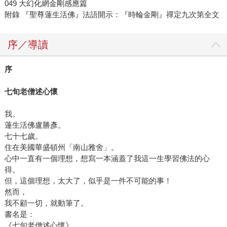
049 大幻化網金剛感應篇
附錄 『聖尊蓮生活佛』法語開示：『時輪金剛』禪定九次第全文
序／導讀
序
七旬老僧述心懷
我。
蓮生活佛盧勝彥。
七十七歲。
住在美國華盛頓州「南山雅舍」。
心中一直有一個理想，想寫一本涵蓋了我這一生學習佛法的心
得。
但，這個理想，太大了，似乎是一件不可能的事！
然而，
我不顧一切，就動筆了。
書名是：
《七旬老僧述心懷》。