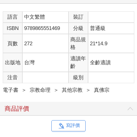
主張藏傳佛教宗派之間，經常無法和諧相處，互相攻訐、論諍、
迫害。
因此，
語言
中文繁體
裝訂
致力於保存各派傳承法教，無門戶之見。
ISBN
9789865551469
分級
普通級
●
商品規
頁數
272
21*14.9
格
在「台灣佛教」亦是如此：
佛光山。
適讀年
出版地
台灣
全齡適讀
慈 濟。
齡
法鼓山。
中台山。
注音
級別
這是台灣的四大教派。
有此一說，在佛光山，你不可說慈濟的好；在慈濟，你不可說佛
電子書
＞
宗教命理
＞
其他宗教
＞
真佛宗
光山的好。
我看到如此現象，哈哈大笑！
商品評價
我個人主張：
「不分教派。」
寫評價
●