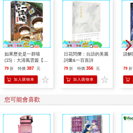
我讀「大同國小」時。
有一位很好很好的同學。
他的名字叫「黃金雄」。
我們全家人，給他取一個綽號，就叫「圓臉」。
他因病逝世。
我回台灣時，在高雄中學禮堂說法時，第一次聽到他的死訊。
我說不出話來。
默哀久久。
我讀「高雄高工」時。
如果歷史是一群喵
日花閃爍：台語的美麗
請解
(15)：大清風雲篇【萌
詞彙&一百首詩
有一位很好很好的同學。
貓漫畫學歷史】
他的名字叫「莊正和」。
387
356
79
折
特價
元
79
折
特價
元
79
折
他是一位登山的專家，最後卻死在山上，登山的時候過逝。
加入購物車
加入購物車
他與我是《雄工青年》的主編。
我懷念他。
我讀「測量學校」(大學部三十二期)，有一位很好很好的同學。
您可能會喜歡
他的姓名是「洪積強」。
他在假日，騎摩托車，往返雲林彰化之間，在員林一帶。
出車禍過世。
那時，我尚在學校。
聞訊，大哭！