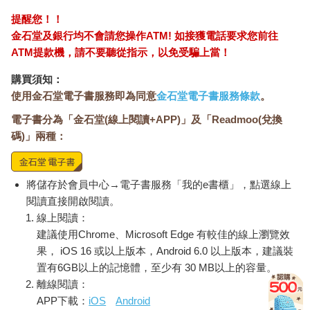
提醒您！！
我到了這一個境界時，才明白，釋迦牟尼佛在菩提樹下證道時。
金石堂及銀行均不會請您操作ATM! 如接獲電話要求您前往
佛陀就想：
ATM提款機，請不要聽從指示，以免受騙上當！
「湼槃寂靜」。
因為：
購買須知：
無所有。
使用金石堂電子書服務即為同意
金石堂電子書服務條款
。
空無邊。
識無邊。
電子書分為「金石堂(線上閱讀+APP)」及「Readmoo(兌換
非非想。
碼)」兩種：
這是「四空天」的名字。
佛陀一證道，就想「出離人間」，這也就是「知幻離幻」。
將儲存於會員中心→電子書服務「我的e書櫃」，點選線上
●
閱讀直接開啟閱讀。
線上閱讀：
我告訴大家：
建議使用Chrome、Microsoft Edge 有較佳的線上瀏覽效
「盧勝彥早就死了！」
我對世間「無所求」。
果， iOS 16 或以上版本，Android 6.0 以上版本，建議裝
我也是「無所得」。
置有6GB以上的記憶體，至少有 30 MB以上的容量。
雖色身在世間，但，心不在世間。已是「無所住」。
離線閱讀：
一切的一切，「無所謂」。
APP下載：
iOS
Android