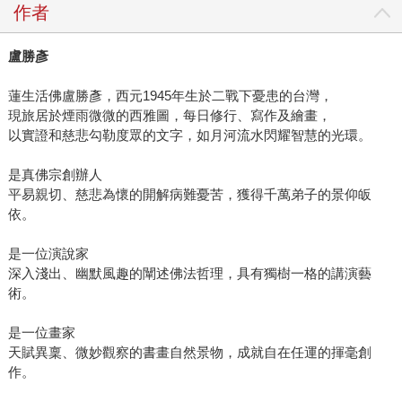
作者
盧勝彥
蓮生活佛盧勝彥，西元1945年生於二戰下憂患的台灣，
現旅居於煙雨微微的西雅圖，每日修行、寫作及繪畫，
以實證和慈悲勾勒度眾的文字，如月河流水閃耀智慧的光環。
是真佛宗創辦人
平易親切、慈悲為懷的開解病難憂苦，獲得千萬弟子的景仰皈
依。
是一位演說家
深入淺出、幽默風趣的闡述佛法哲理，具有獨樹一格的講演藝
術。
是一位畫家
天賦異稟、微妙觀察的書畫自然景物，成就自在任運的揮毫創
作。