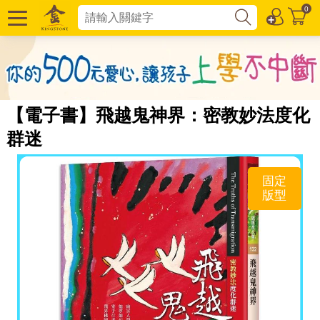
0
【電子書】飛越鬼神界：密教妙法度化
群迷
固定
版型