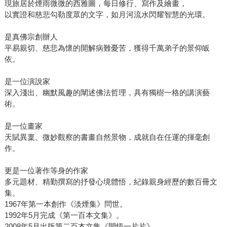
現旅居於煙雨微微的西雅圖，每日修行、寫作及繪畫，
以實證和慈悲勾勒度眾的文字，如月河流水閃耀智慧的光環。
是真佛宗創辦人
平易親切、慈悲為懷的開解病難憂苦，獲得千萬弟子的景仰皈
依。
是一位演說家
深入淺出、幽默風趣的闡述佛法哲理，具有獨樹一格的講演藝
術。
是一位畫家
天賦異稟、微妙觀察的書畫自然景物，成就自在任運的揮毫創
作。
更是一位著作等身的作家
多元題材、精勤撰寫的抒發心境體悟，紀錄親身經歷的數百冊文
集。
1967年第一本創作《淡煙集》問世。
1992年5月完成《第一百本文集》。
2008年5月出版第二百本文集《開悟一片片》。