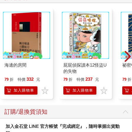
海邊的房間
屁屁偵探讀本12怪盜U
祕密
的失物
332
237
79
折
特價
元
79
折
特價
元
79
折
加入購物車
加入購物車
訂購/退換貨須知
加入金石堂 LINE 官方帳號『完成綁定』，隨時掌握出貨動