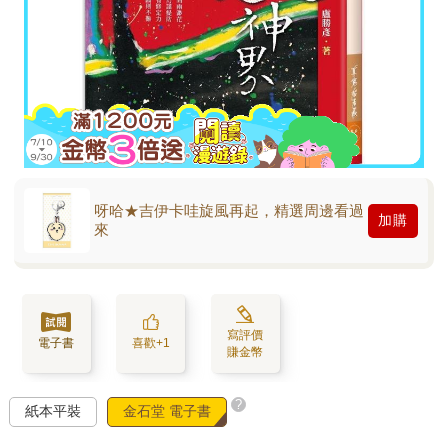
呀哈★吉伊卡哇旋風再起，精選周邊看過
加購
來
寫評價
電子書
喜歡+1
賺金幣
?
紙本平裝
金石堂 電子書