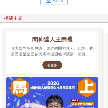
寫評價
相關主題
問神達人王崇禮
各大媒體爭相專訪、邀約的問神達人。此外，也
常受邀至全國各大廟宇巡迴教學演講，把擲筊、
解籤詩、解夢的邏輯知識技巧，傳授給更多普羅
看更多
大眾和神職人員。