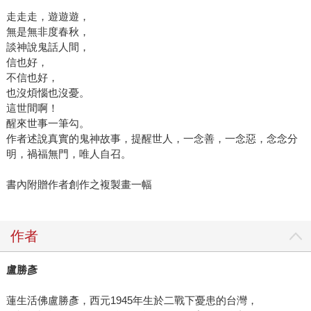
走走走，遊遊遊，
無是無非度春秋，
談神說鬼話人間，
信也好，
不信也好，
也沒煩惱也沒憂。
這世間啊！
醒來世事一筆勾。
作者述說真實的鬼神故事，提醒世人，一念善，一念惡，念念分
明，禍福無門，唯人自召。
書內附贈作者創作之複製畫一幅
作者
盧勝彥
蓮生活佛盧勝彥，西元1945年生於二戰下憂患的台灣，