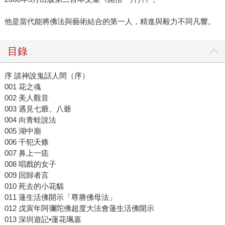
他是當代能將佛法與藝術結合的第一人，精進與毅力不同凡響。
目錄
序 談神說鬼話人間（序）
001 花之魂
002 美人觀音
003 遇見七爺、八爺
004 向青蛙說法
005 湖中廟
006 干犯天條
007 鼻上一痣
008 唱戲的女子
009 回歸者言
010 死去的小花貓
011 蓮生活佛開示「尊勝佛母法」
012 戊寅年阿彌陀佛超度大法會蓮生活佛開示
013 深圳遊記•蓮花珮嘉