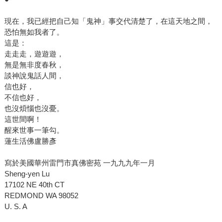
現在，我已經把自己知「鬼神」事交代清楚了，在這天地之間，
恐怕無如我者了。
這是：
走走走，遊遊遊，
無是無非度春秋，
談神說鬼話人間，
信也好，
不信也好，
也沒煩惱也沒憂。
這世間啊！
醒來世事一筆勾。
蓮生活佛盧勝彥
寫於美國華州雷門市真佛密苑 一九九九年一月
Sheng-yen Lu
17102 NE 40th CT
REDMOND WA 98052
U. S. A