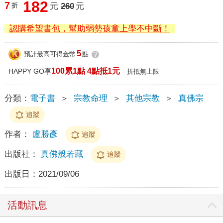
182
7
折
元
260
元
認購希望書包，幫助弱勢孩童上學不中斷！
5
預計最高可得金幣
點
?
100累1點 4點抵1元
HAPPY GO享
折抵無上限
分類：
電子書
＞
宗教命理
＞
其他宗教
＞
真佛宗
追蹤
作者：
盧勝彥
追蹤
出版社：
真佛般若藏
追蹤
出版日：
2021/09/06
活動訊息