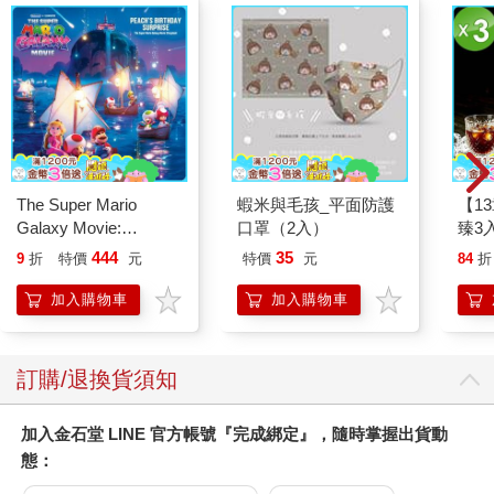
The Super Mario
蝦米與毛孩_平面防護
【1
Galaxy Movie:
口罩（2入）
臻3入
Peach`s Birthday
444
35
9
折
特價
元
特價
元
84
折
Surprise: The Super
Mario Galaxy Movie
加入購物車
加入購物車
Storybook
訂購/退換貨須知
加入金石堂 LINE 官方帳號『完成綁定』，隨時掌握出貨動
態：