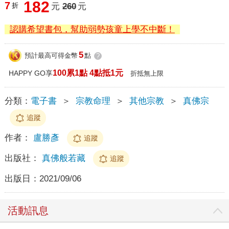
182
7
折
元
260
元
認購希望書包，幫助弱勢孩童上學不中斷！
5
預計最高可得金幣
點
?
100累1點 4點抵1元
HAPPY GO享
折抵無上限
分類：
電子書
＞
宗教命理
＞
其他宗教
＞
真佛宗
追蹤
作者：
盧勝彥
追蹤
出版社：
真佛般若藏
追蹤
出版日：
2021/09/06
活動訊息