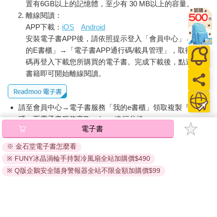
置有6GB以上的記憶體，至少有 30 MB以上的容量。
離線閱讀：
APP下載：
iOS
Android
安裝電子書APP後，請依照提示登入「會員中心」→「我
的E書櫃」→「電子書APP通行碼/載具管理」，取得通行
碼再登入下載您所購買的電子書。完成下載後，點選任一
書籍即可開始離線閱讀。
請至會員中心→電子書服務「我的e書櫃」領取複製『兌換
碼』至電子書服務商Readmoo進行兌換。
電子書
退換貨須知：
※ 金石堂電子書怎麼看
因版權保護，您在金石堂所購買的電子書僅能以金石堂專屬
※ FUNY冰晶渦輪手持製冷風扇全站加購價$490
的閱讀軟體開啟閱讀，無法以其他閱讀器或直接下載檔案。
依據「消費者保護法」第19條及行政院消費者保護處公告之
※ Q版企鵝安全隨身警報器全站不限金額加購價$99
「通訊交易解除權合理例外情事適用準則」，非以有形媒介
提供之數位內容或一經提供即為完成之線上服務，經消費者
事先同意始提供。（如：電子書、電子雜誌、下載版軟體、
虛擬商品…等），
不受「網購服務需提供七日鑑賞期」的限