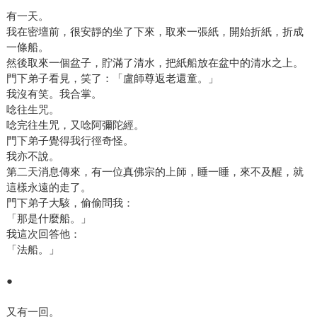
有一天。
我在密壇前，很安靜的坐了下來，取來一張紙，開始折紙，折成
一條船。
然後取來一個盆子，貯滿了清水，把紙船放在盆中的清水之上。
門下弟子看見，笑了：「盧師尊返老還童。」
我沒有笑。我合掌。
唸往生咒。
唸完往生咒，又唸阿彌陀經。
門下弟子覺得我行徑奇怪。
我亦不說。
第二天消息傳來，有一位真佛宗的上師，睡一睡，來不及醒，就
這樣永遠的走了。
門下弟子大駭，偷偷問我：
「那是什麼船。」
我這次回答他：
「法船。」
●
又有一回。