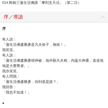
014 附錄三蓮生活佛講「摩利支天法」（第二日）
序／導讀
序
有人說：
「蓮生活佛盧勝彥是凡夫俗子，無啥！」
我笑笑。
有人說：
「蓮生活佛盧勝彥很神祕，他外顯凡夫相，內蘊大神通，道道地
地是大覺尊者。」
我亦笑笑。
有人問我：
「蓮生活佛盧勝彥，你到底是誰？」
我回答：
「我也不知道！」
●