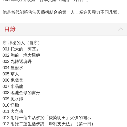
他是當代能將佛法與藝術結合的第一人，精進與毅力不同凡響。
目錄
序 神祕的人（自序）
001 托大的「阿基」
002 胸前一塊大黑疤
003 九轉返魂丹
004 屋簷水
005 草人
006 鬼戲鬼
007 水晶龍
008 瑤池金母的書丹
009 風水鐘
010 怪胎
011 犬之魂
012 附錄一蓮生活佛於「愛染明王」火供的開示
013 附錄二蓮生活佛講「摩利支天法」（第一日）