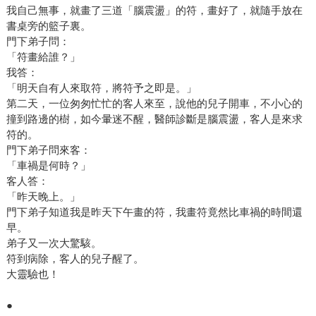
我自己無事，就畫了三道「腦震盪」的符，畫好了，就隨手放在
書桌旁的籃子裏。
門下弟子問：
「符畫給誰？」
我答：
「明天自有人來取符，將符予之即是。」
第二天，一位匆匆忙忙的客人來至，說他的兒子開車，不小心的
撞到路邊的樹，如今暈迷不醒，醫師診斷是腦震盪，客人是來求
符的。
門下弟子問來客：
「車禍是何時？」
客人答：
「昨天晚上。」
門下弟子知道我是昨天下午畫的符，我畫符竟然比車禍的時間還
早。
弟子又一次大驚駭。
符到病除，客人的兒子醒了。
大靈驗也！
●