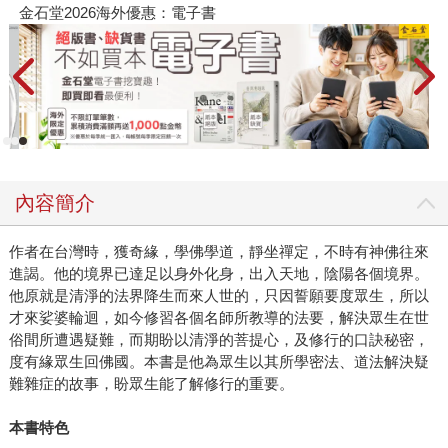
金石堂2026海外優惠：電子書
內容簡介
作者在台灣時，獲奇緣，學佛學道，靜坐禪定，不時有神佛往來
進謁。他的境界已達足以身外化身，出入天地，陰陽各個境界。
他原就是清淨的法界降生而來人世的，只因誓願要度眾生，所以
才來娑婆輪迴，如今修習各個名師所教導的法要，解決眾生在世
俗間所遭遇疑難，而期盼以清淨的菩提心，及修行的口訣秘密，
度有緣眾生回佛國。本書是他為眾生以其所學密法、道法解決疑
難雜症的故事，盼眾生能了解修行的重要。
本書特色