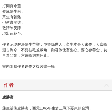
打開寶傘蓋，
覆庇眾生來；
眾生有苦難，
但使盡開懷；
敬請除災障，
現出蓮花台。
作者示現解決眾生苦難，並警惕世人，畜生本是人來作，人畜輪
迴古到今，不要披毛並戴角，勸君休使畜生心。要心存善念，勿
再造惡業，六道輪迴無休止。
書內附贈作者創作之複製畫一幅
作者
盧勝彥
蓮生活佛盧勝彥，西元1945年生於二戰下憂患的台灣，