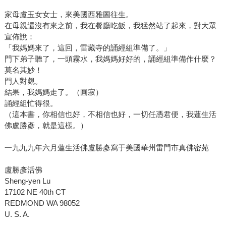
家母盧玉女女士，來美國西雅圖往生。
在母親還沒有來之前，我在餐廳吃飯，我猛然站了起來，對大眾
宣佈說：
「我媽媽來了，這回，雷藏寺的誦經組準備了。」
門下弟子聽了，一頭霧水，我媽媽好好的，誦經組準備作什麼？
莫名其妙！
門人對覷。
結果，我媽媽走了。（圓寂）
誦經組忙得很。
（這本書，你相信也好，不相信也好，一切任憑君便，我蓮生活
佛盧勝彥，就是這樣。）
一九九九年六月蓮生活佛盧勝彥寫于美國華州雷門市真佛密苑
盧勝彥活佛
Sheng-yen Lu
17102 NE 40th CT
REDMOND WA 98052
U. S. A.