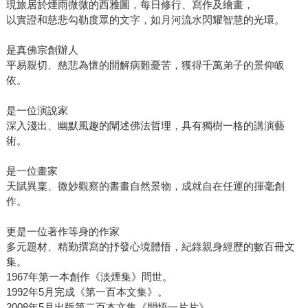
現旅居於煙雨微微的西雅圖，每日修行、寫作及繪畫，
以實證和慈悲勾勒度眾的文字，如月河流水閃耀智慧的光環。
是真佛宗創辦人
平易親切、慈悲為懷的開解病難憂苦，獲得千萬弟子的景仰皈
依。
是一位演說家
深入淺出、幽默風趣的闡述佛法哲理，具有獨樹一格的講演藝
術。
是一位畫家
天賦異稟、微妙觀察的書畫自然景物，成就自在任運的揮毫創
作。
更是一位著作等身的作家
多元題材、精勤撰寫的抒發心境體悟，紀錄親身經歷的數百冊文
集。
1967年第一本創作《淡煙集》問世。
1992年5月完成《第一百本文集》。
2008年5月出版第二百本文集《開悟一片片》。