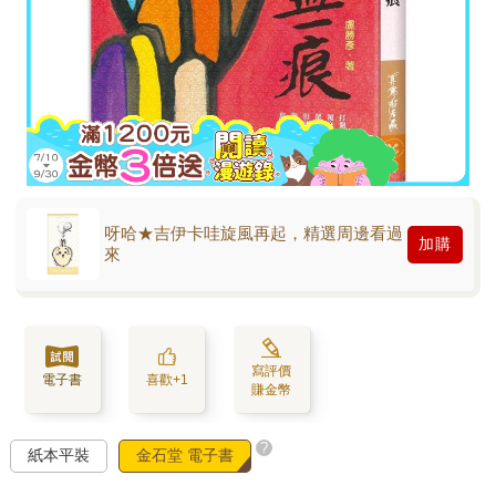
呀哈★吉伊卡哇旋風再起，精選周邊看過
加購
來
寫評價
電子書
喜歡+1
賺金幣
?
紙本平裝
金石堂 電子書