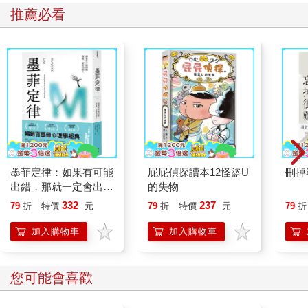
推薦必看
墨菲定律：如果有可能
屁屁偵探讀本12怪盜U
刪掉
出錯，那就一定會出
的失物
錯！（令人深思的行為
332
237
79
折
特價
元
79
折
特價
元
79
折
背後，藏著好玩古怪的
心理效應！暢銷百萬冊
加入購物車
加入購物車
的日常行為心理指南）
您可能會喜歡