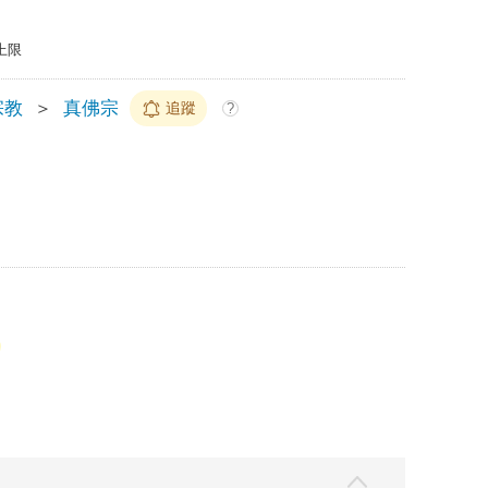
上限
宗教
＞
真佛宗
追蹤
?