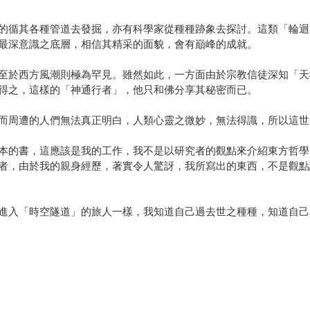
的循其各種管道去發掘，亦有科學家從種種跡象去探討。這類「輪迴
最深意識之底層，相信其精采的面貌，會有巔峰的成就。
至於西方風潮則極為罕見。雖然如此，一方面由於宗教信徒深知「天
得之，這樣的「神通行者」，他只和佛分享其秘密而已。
而周遭的人們無法真正明白，人類心靈之微妙，無法得識，所以這世
本的書，這應該是我的工作，我不是以研究者的觀點來介紹東方哲學
者，由於我的親身經歷，著實令人驚訝，我所寫出的東西，不是觀點
進入「時空隧道」的旅人一樣，我知道自己過去世之種種，知道自己