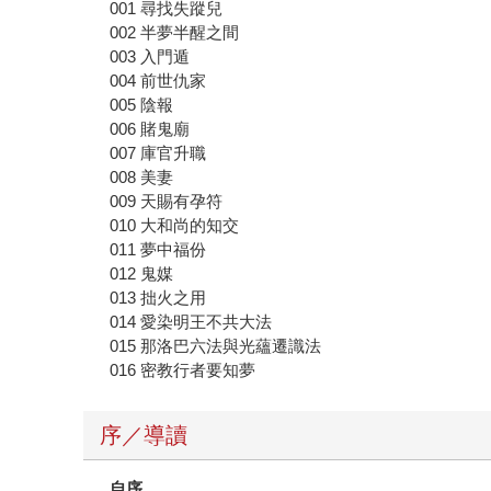
001 尋找失蹤兒
002 半夢半醒之間
003 入門遁
004 前世仇家
005 陰報
006 賭鬼廟
007 庫官升職
008 美妻
009 天賜有孕符
010 大和尚的知交
011 夢中福份
012 鬼媒
013 拙火之用
014 愛染明王不共大法
015 那洛巴六法與光蘊遷識法
016 密教行者要知夢
序／導讀
自序