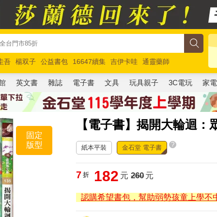
圭吾
楊双子
公益書包
16647續集
吉伊卡哇
通靈藥師
路邊攤新作
馬斯克
玩具總動員5
超慢跑
館
英文書
雜誌
電子書
文具
玩具親子
3C電玩
家
【電子書】揭開大輪迴：
固定
版型
?
紙本平裝
金石堂 電子書
182
7
折
元
260
元
認購希望書包，幫助弱勢孩童上學不