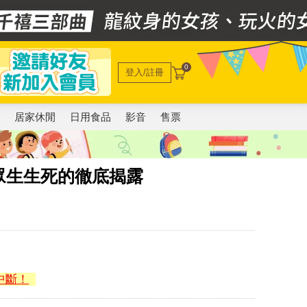
0
登入/註冊
電
居家休閒
日用食品
影音
售票
眾生生死的徹底揭露
中斷！