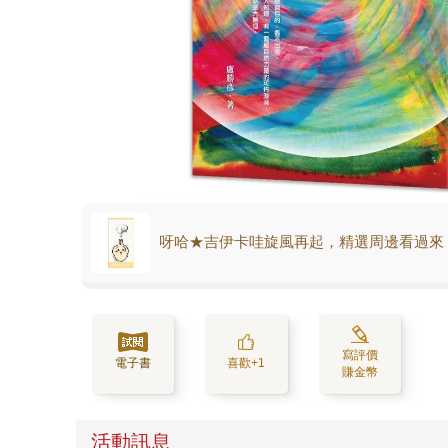
呀哈★吉伊卡哇旋風再起，精選周邊看過來
寫評價
電子書
喜歡+1
賺金幣
活動訊息