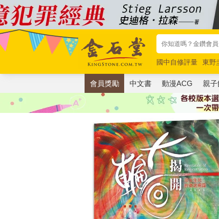
國中自修評量
東野
唯紅花綻放
奧德賽
會員獎勵
中文書
動漫ACG
親子