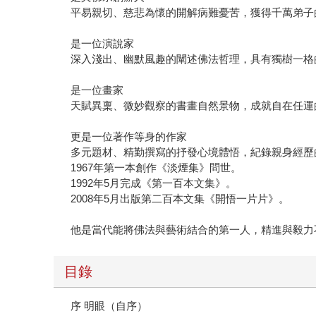
平易親切、慈悲為懷的開解病難憂苦，獲得千萬弟子
是一位演說家
深入淺出、幽默風趣的闡述佛法哲理，具有獨樹一格
是一位畫家
天賦異稟、微妙觀察的書畫自然景物，成就自在任運
更是一位著作等身的作家
多元題材、精勤撰寫的抒發心境體悟，紀錄親身經歷
1967年第一本創作《淡煙集》問世。
1992年5月完成《第一百本文集》。
2008年5月出版第二百本文集《開悟一片片》。
他是當代能將佛法與藝術結合的第一人，精進與毅力
目錄
序 明眼（自序）