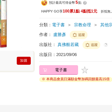
5
預計最高可得金幣
點
?
100累1點 4點抵1元
HAPPY GO享
折抵無
分類：
電子書
＞
宗教命理
＞
其他
作者：
盧勝彥
追蹤
出版社：
真佛般若藏
追蹤
?
出版日：
2021/09/06
加購
電子書
※ 本商品會員日滿額金幣加碼回饋最高15倍