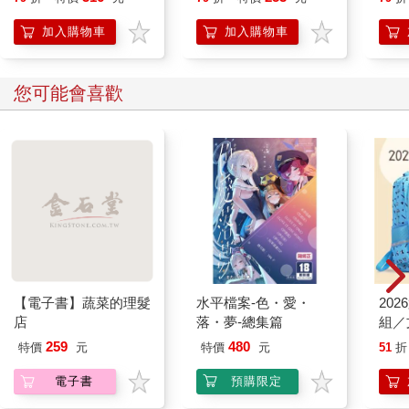
加入購物車
加入購物車
您可能會喜歡
【電子書】蔬菜的理髮
水平檔案-色・愛・
20
店
落・夢-總集篇
組／
259
480
特價
元
特價
元
51
折
電子書
預購限定