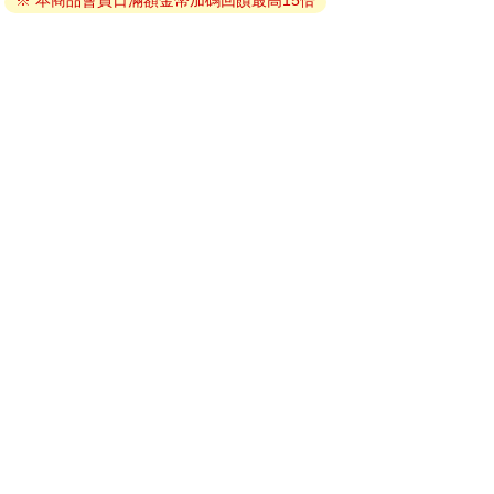
※ 本商品會員日滿額金幣加碼回饋最高15倍
因版權保護，您在金石堂所購買的電子書僅能以金石堂專屬
的閱讀軟體開啟閱讀，無法以其他閱讀器或直接下載檔案。
依據「消費者保護法」第19條及行政院消費者保護處公告之
「通訊交易解除權合理例外情事適用準則」，非以有形媒介
提供之數位內容或一經提供即為完成之線上服務，經消費者
事先同意始提供。（如：電子書、電子雜誌、下載版軟體、
虛擬商品…等），
不受「網購服務需提供七日鑑賞期」的限
制
。為維護您的權益，建議您先使用「試閱」功能後再付款
購買。