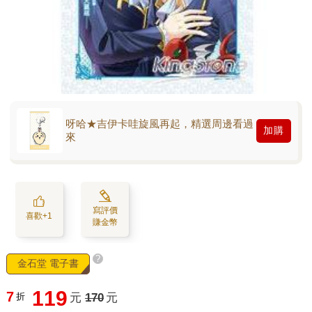
呀哈★吉伊卡哇旋風再起，精選周邊看過
加購
來
寫評價
喜歡+1
賺金幣
?
金石堂 電子書
119
7
折
元
170
元