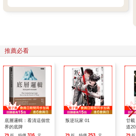
推薦必看
底層邏輯：看清這個世
叛逆玩家 01
廿載
界的底牌
道2
316
253
79
折
特價
元
79
折
特價
元
79
折