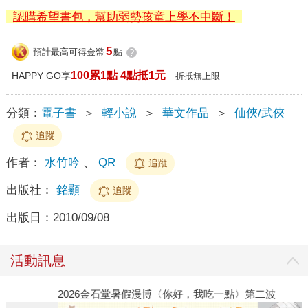
認購希望書包，幫助弱勢孩童上學不中斷！
5
預計最高可得金幣
點
?
100累1點 4點抵1元
HAPPY GO享
折抵無上限
分類：
電子書
＞
輕小說
＞
華文作品
＞
仙俠/武俠
追蹤
作者：
水竹吟
、
QR
追蹤
出版社：
銘顯
追蹤
出版日：
2010/09/08
活動訊息
2026金石堂暑假漫博〈你好，我吃一點〉第二波
金