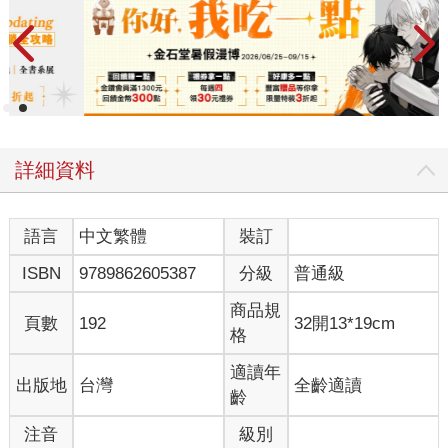
詳細資料
語言
中文繁體
裝訂
ISBN
9789862605387
分級
普通級
商品規
頁數
192
32開13*19cm
格
適讀年
出版地
台灣
全齡適讀
齡
注音
級別