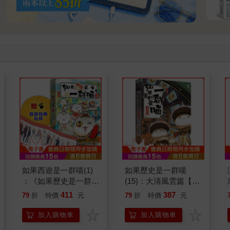
如果西遊是一群喵(1)
如果歷史是一群喵
：《如果歷史是一群
(15)：大清風雲篇【萌
喵》作者最新力作，附
貓漫畫學歷史】
411
387
79
折
特價
元
79
折
特價
元
【首卷特典】拉頁
加入購物車
加入購物車