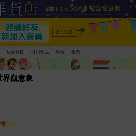
0
登入/註冊
電
居家休閒
日用食品
影音
售票
世界觀意象
中斷！