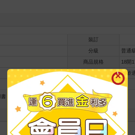
裝訂
分級
普通
商品規格
18開1
適讀年齡
全齡
級別
用書
＞
其他大學教科用書
寫評價