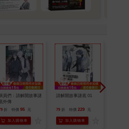
演員們：請解開故事謎
請解開故事謎底 01
請解開故
底外傳
95
229
79
折
特價
元
79
折
特價
元
79
折
加入購物車
加入購物車
加