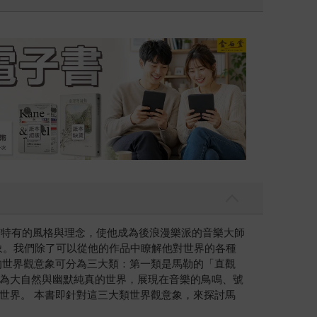
吃一點〉第二波
金石堂2026海
的創作具有特有的風格與理念，使他成為後浪漫樂派的音樂大師
要意象。我們除了可以從他的作品中瞭解他對世界的各種
的世界觀意象可分為三大類：第一類是馬勒的「直觀
為大自然與幽默純真的世界，展現在音樂的鳥鳴、號
世界。 本書即針對這三大類世界觀意象，來探討馬