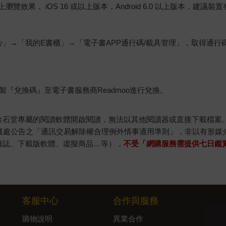
佳的線上瀏覽效果， iOS 16 或以上版本，Android 6.0 以上版本，
心」→「我的E書櫃」→「電子書APP通行碼/載具管理」，取得通
『兌換碼』至電子書服務商Readmoo進行兌換。
金石堂專屬的閱讀軟體開啟閱讀，無法以其他閱讀器或直接下載檔案
保護處公告之「通訊交易解除權合理例外情事適用準則」，非以有形媒
雜誌、下載版軟體、虛擬商品…等），
不受「網購服務需提供七日鑑
客服中心
合作與服務
購物說明
異業合作