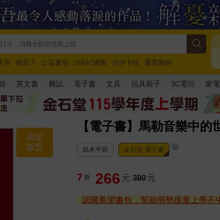
圭吾
楊双子
公益書包
16647續集
吉伊卡哇
通靈藥師
路邊攤新作
馬斯克
玩具總動員5
超慢跑
館
英文書
雜誌
電子書
文具
玩具親子
3C電玩
家
【電子書】馬勒音樂中的
固定
版型
?
紙本平裝
金石堂 電子書
266
7
折
元
380
元
認購希望書包，幫助弱勢孩童上學不