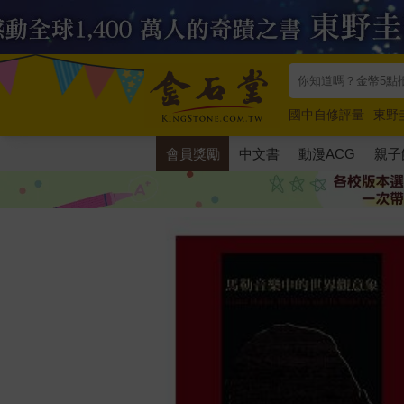
國中自修評量
東野
唯紅花綻放
奧德賽
會員獎勵
中文書
動漫ACG
親子