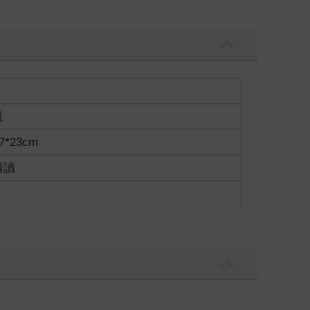
級
7*23cm
適讀