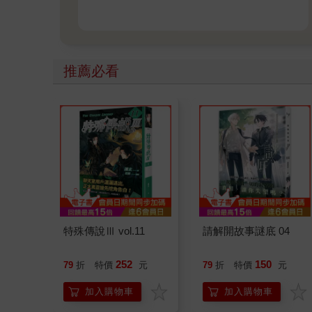
推薦必看
特殊傳說Ⅲ vol.11
請解開故事謎底 04
252
150
79
折
特價
元
79
折
特價
元
加入購物車
加入購物車