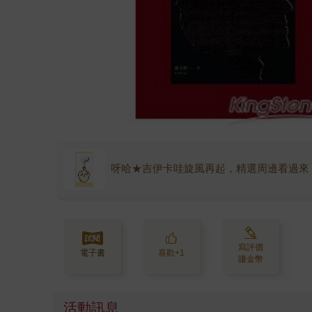
呀哈★吉伊卡哇旋風再起，精選周邊看過來
寫評價
電子書
喜歡+1
賺金幣
活動訊息