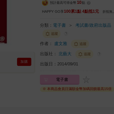
10
預計最高可得金幣
點
?
100累1點 4點抵1元
HAPPY GO享
折抵無
分類：
電子書
＞
考試書/政府出版品
追蹤
?
作者：
盧文雅
追蹤
出版社：
北藝大
追蹤
?
加購
出版日：
2014/09/01
電子書
※ 本商品會員日滿額金幣加碼回饋最高15倍