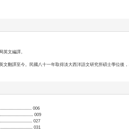
局英文編譯。
英文翻譯至今。民國八十一年取得淡大西洋語文研究所碩士學位後，
............................. 006
.................. 009
........................... 027
............................. 031