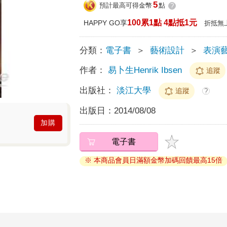
5
預計最高可得金幣
點
?
100累1點 4點抵1元
HAPPY GO享
折抵無
分類：
電子書
＞
藝術設計
＞
表演
作者：
易卜生Henrik Ibsen
追蹤
出版社：
淡江大學
追蹤
?
出版日：
2014/08/08
加購
電子書
※ 本商品會員日滿額金幣加碼回饋最高15倍