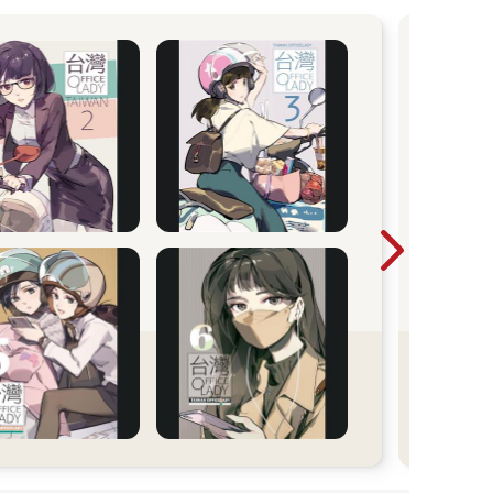
一場
次聚
變而
莎》
起深
藏的