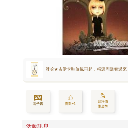
呀哈★吉伊卡哇旋風再起，精選周邊看過來
寫評價
電子書
喜歡+1
賺金幣
活動訊息