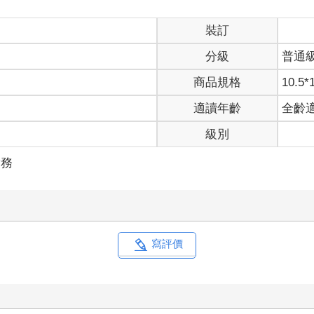
裝訂
分級
普通
商品規格
10.5*
適讀年齡
全齡
級別
實務
寫評價