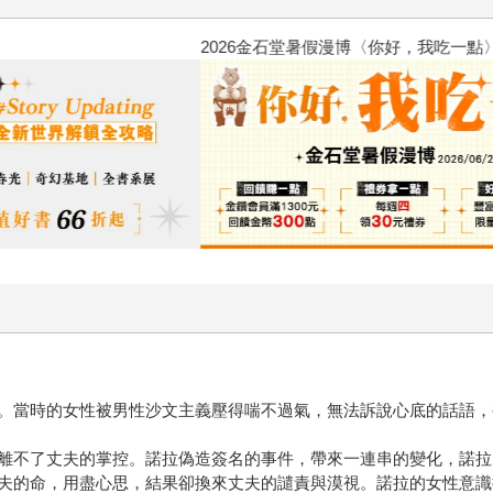
2026金石堂暑假漫博〈你好，我
。當時的女性被男性沙文主義壓得喘不過氣，無法訴說心底的話語，
離不了丈夫的掌控。諾拉偽造簽名的事件，帶來一連串的變化，諾拉
夫的命，用盡心思，結果卻換來丈夫的譴責與漠視。諾拉的女性意識