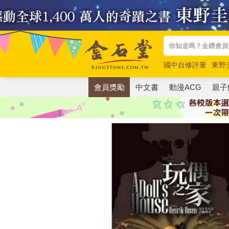
國中自修評量
東野
唯紅花綻放
奧德賽
會員獎勵
中文書
動漫ACG
親子