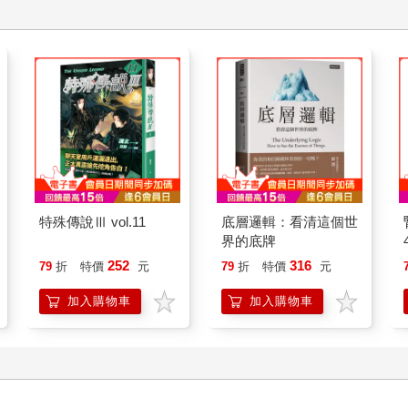
特殊傳說Ⅲ vol.11
底層邏輯：看清這個世
界的底牌
252
316
79
折
特價
元
79
折
特價
元
加入購物車
加入購物車