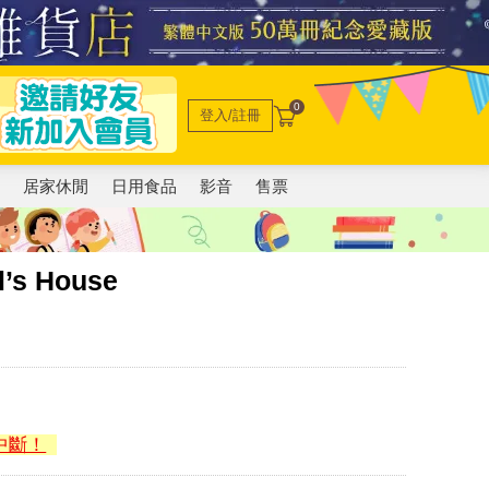
0
登入/註冊
電
居家休閒
日用食品
影音
售票
s House
中斷！