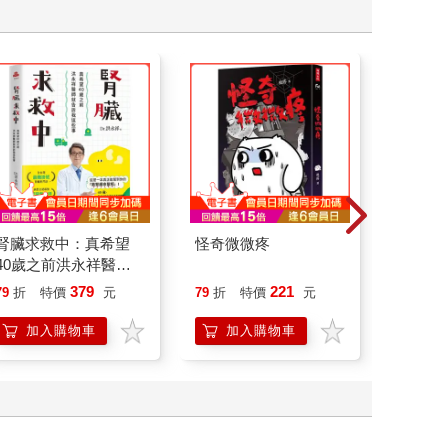
腎臟求救中：真希望
怪奇微微疼
祕密中
40歲之前洪永祥醫師
就告訴我這些事
379
221
79
折
特價
元
79
折
特價
元
79
折
加入購物車
加入購物車
加