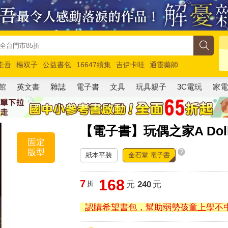
圭吾
楊双子
公益書包
16647續集
吉伊卡哇
通靈藥師
路邊攤新作
馬斯克
玩具總動員5
超慢跑
館
英文書
雜誌
電子書
文具
玩具親子
3C電玩
家
【電子書】玩偶之家A Doll’
固定
版型
?
紙本平裝
金石堂 電子書
168
7
折
元
240
元
認購希望書包，幫助弱勢孩童上學不