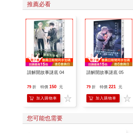
推薦必看
請解開故事謎底 04
請解開故事謎底 05
150
221
79
折
特價
元
79
折
特價
元
加入購物車
加入購物車
您可能也需要